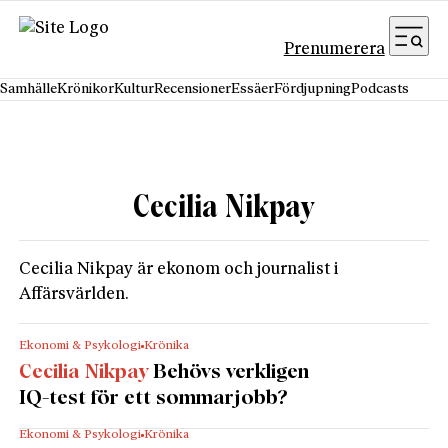
Hoppa till innehåll
Prenumerera
Samhälle
Krönikor
Kultur
Recensioner
Essäer
Fördjupning
Podcasts
Cecilia Nikpay
Cecilia Nikpay är ekonom och journalist i
Affärsvärlden.
Ekonomi & Psykologi
Krönika
Cecilia Nikpay
Behövs verkligen
IQ-test för ett sommarjobb?
Ekonomi & Psykologi
Krönika