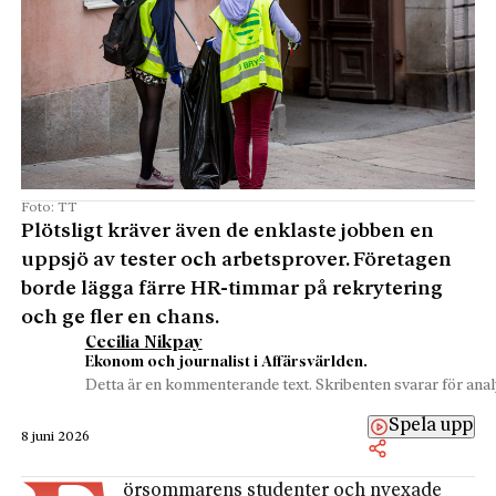
Foto: TT
Plötsligt kräver även de enklaste jobben en
uppsjö av tester och arbetsprover. Företagen
borde lägga färre HR-timmar på rekrytering
och ge fler en chans.
Cecilia Nikpay
Ekonom och journalist i Affärsvärlden.
Detta är en kommenterande text. Skribenten svarar för analy
Spela upp
8 juni 2026
örsommarens studenter och nyexade