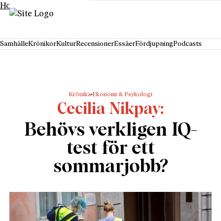
Hoppa till innehåll
Samhälle
Krönikor
Kultur
Recensioner
Essäer
Fördjupning
Podcasts
Krönika
Ekonomi & Psykologi
Cecilia Nikpay
Behövs verkligen IQ-
test för ett
sommarjobb?