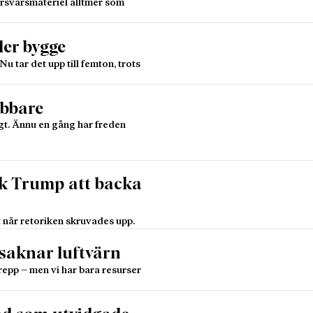
försvarsmateriel alltmer som
ler bygge
u tar det upp till femton, trots
abbare
igt. Ännu en gång har freden
ck Trump att backa
 när retoriken skruvades upp.
 saknar luftvärn
repp – men vi har bara resurser