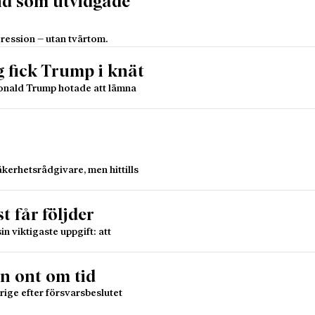
nd som utvidgade
ression – utan tvärtom.
g fick Trump i knät
 Donald Trump hotade att lämna
äkerhetsrådgivare, men hittills
t får följder
 viktigaste uppgift: att
n ont om tid
erige efter försvarsbeslutet