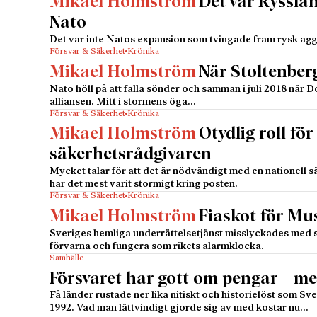
Mikael Holmström
Det var Ryssla
Nato
Det var inte Natos expansion som tvingade fram rysk agg
Försvar & Säkerhet
Krönika
Mikael Holmström
När Stoltenber
Nato höll på att falla sönder och samman i juli 2018 när
alliansen. Mitt i stormens öga…
Försvar & Säkerhet
Krönika
Mikael Holmström
Otydlig roll för
säkerhetsrådgivaren
Mycket talar för att det är nödvändigt med en nationell s
har det mest varit stormigt kring posten.
Försvar & Säkerhet
Krönika
Mikael Holmström
Fiaskot för Mus
Sveriges hemliga underrättelsetjänst misslyckades med sin
förvarna och fungera som rikets alarmklocka.
Samhälle
Försvaret har gott om pengar – me
Få länder rustade ner lika nitiskt och historielöst som Sv
1992. Vad man lättvindigt gjorde sig av med kostar nu…