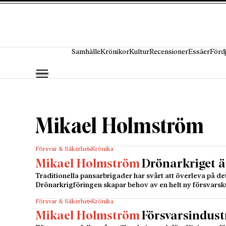
Hoppa till innehåll
Samhälle
Krönikor
Kultur
Recensioner
Essäer
Förd
Mikael Holmström
Försvar & Säkerhet
Krönika
Mikael Holmström
Drönarkriget ä
Traditionella pansarbrigader har svårt att överleva på de
Drönarkrigföringen skapar behov av en helt ny försvarsku
Försvar & Säkerhet
Krönika
Mikael Holmström
Försvarsindust