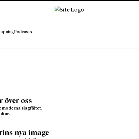
jupning
Podcasts
r över oss
t moderna slagfältet.
ltur.
rins nya image