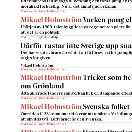
Efter murens fall ansågs tillverkning och försäljning av 
moraliskt förkastlig. Nu är det annat ljud i skällan.
Försvar & Säkerhet
Krönika
Mikael Holmström
Varken pang el
I början av 1900-talet byggdes nya regementen på tre år. N
att det är en politisk…
Fördjupning
Beredskap
Därför rustar inte Sverige upp sn
Det har visat svårare än väntat att få försvaret krigsdugl
tagits för given.
Mikael Holmström
Försvar & Säkerhet
Krönika
Mikael Holmström
Tricket som fi
om Grönland
Åtta allierade länders samverkan fick en dämpande effekt
Försvar & Säkerhet
Krönika
Mikael Holmström
Svenska folket
Områden i 128 kommuner riskerar att utsättas för luftang
att skydda två. Luftvärnet är den svenska…
Försvar & Säkerhet
Krönika