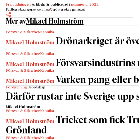
Från tidningen:
Artikeln är publicerad i
nummer 6, 2025
.
Publicerad:
Uppdaterad:
22 september 2025
14 juli 2026
Mer av
Mikael Holmström
Försvar & Säkerhet
Krönika
Drönarkriget är öve
Mikael Holmström
Försvar & Säkerhet
Krönika
Försvarsindustrins
Mikael Holmström
Försvar & Säkerhet
Krönika
Varken pang eller 
Mikael Holmström
Fördjupning
Beredskap
Därför rustar inte Sverige upp
Mikael Holmström
Försvar & Säkerhet
Krönika
Tricket som fick T
Mikael Holmström
Grönland
Försvar & Säkerhet
Krönika