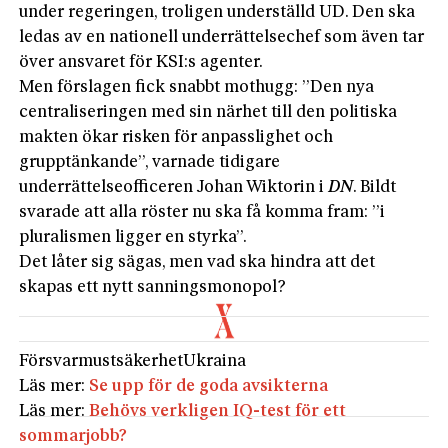
under regeringen, troligen underställd UD. Den ska
ledas av en nationell underrättelsechef som även tar
över ansvaret för KSI:s agenter.
Men förslagen fick snabbt mothugg: ”Den nya
centraliseringen med sin närhet till den politiska
makten ökar risken för anpasslighet och
grupptänkande”, varnade tidigare
underrättelseofficeren Johan Wiktorin i
DN
. Bildt
svarade att alla röster nu ska få komma fram: ”i
pluralismen ligger en styrka”.
Det låter sig sägas, men vad ska hindra att det
skapas ett nytt sanningsmonopol?
Försvar
must
säkerhet
Ukraina
Läs mer:
Se upp för de goda avsikterna
Läs mer:
Behövs verkligen IQ-test för ett
sommarjobb?