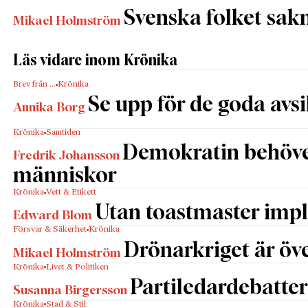
Svenska folket sakn
Mikael Holmström
Läs vidare inom Krönika
Brev från …
Krönika
Se upp för de goda avs
Annika Borg
Krönika
Samtiden
Demokratin behöv
Fredrik Johansson
människor
Krönika
Vett & Etikett
Utan toastmaster impl
Edward Blom
Försvar & Säkerhet
Krönika
Drönarkriget är öve
Mikael Holmström
Krönika
Livet & Politiken
Partiledardebatter
Susanna Birgersson
Krönika
Stad & Stil