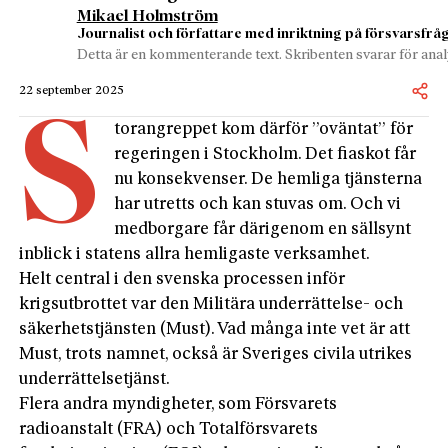
Mikael Holmström
Journalist och författare med inriktning på försvarsfrå
Detta är en kommenterande text. Skribenten svarar för analy
22 september 2025
S
torangreppet kom därför ”oväntat” för
rege­ringen i Stockholm. Det fiaskot får
nu konsekvenser. De hemliga tjänsterna
har utretts och kan stuvas om. Och vi
medborgare får därigenom en sällsynt
inblick i statens allra hemligaste verksamhet.
Helt central i den svenska processen inför
krigsutbrottet var den Militära underrättelse- och
säkerhetstjänsten (Must). Vad många inte vet är att
Must, trots namnet, också är Sveriges civila utrikes
underrättelsetjänst.
Flera andra myndigheter, som Försvarets
radioanstalt (FRA) och Totalförsvarets