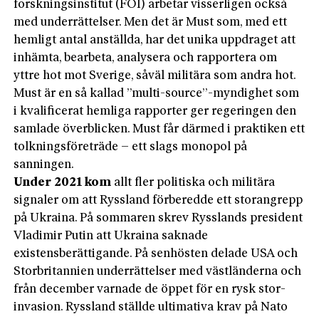
forskningsinstitut (FOI) arbetar visserligen också
med underrättelser. Men det är Must som, med ett
hemligt antal anställda, har det unika uppdraget att
inhämta, bearbeta, analysera och rapportera om
yttre hot mot Sverige, såväl militära som andra hot.
Must är en så kallad ”multi-source”-myndighet som
i kvalificerat hemliga rapporter ger regeringen den
samlade överblicken. Must får därmed i praktiken ett
tolkningsföreträde – ett slags monopol på
sanningen.
Under 2021 kom
allt fler politiska och militära
signaler om att Ryssland förberedde ett storangrepp
på Ukraina. På sommaren skrev Rysslands president
Vladimir Putin att Ukraina saknade
existensberättigande. På senhösten delade USA och
Storbritannien underrättelser med västländerna och
från december varnade de öppet för en rysk stor­
invasion. Ryssland ställde ultimativa krav på Nato