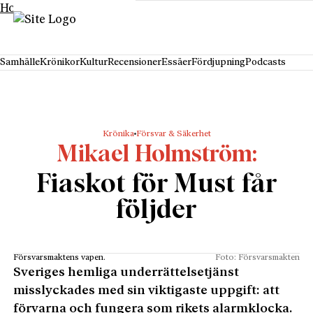
Hoppa till innehåll
Samhälle
Krönikor
Kultur
Recensioner
Essäer
Fördjupning
Podcasts
Krönika
Försvar & Säkerhet
Mikael Holmström
Fiaskot för Must får
följder
Försvarsmaktens vapen.
Foto: Försvarsmakten
Sveriges hemliga underrättelsetjänst
misslyckades med sin viktigaste uppgift: att
förvarna och fungera som rikets alarmklocka.