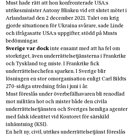
Must hade rätt att hon konfronterade USA:s
utrikesminister Antony Blinken vid ett slutet mötet i
Arlandastad den 2 december 2021. Talet om krig
gjorde situationen för Ukraina svårare, sade Linde
och ifrågasatte USA:s uppgifter, stödd på Musts
bedömningar.
Sverige var dock
inte ensamt med att ha fel om
storkriget, även underrättelsetjänsterna i Frankrike
och Tyskland tog miste. I Frankrike fick
underrättelsechefen sparken. I Sverige blir
lösningen en stor omorganisation enligt Carl Bildts
270-sidiga utredning från i juni i år.
Must föreslås under överbefälhavaren bli renodlad
mot militära hot och mister både den civila
underrättelsetjänsten och Sveriges hemliga agenter
med falsk identitet vid Kontoret för särskild
inhämtning (KSI).
En helt ny, civil, utrikes underrättelsetjänst föreslås