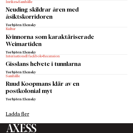
Inrikes
Samhälle
Neuding skildrar åren med
åsiktskorridoren
Torbjörn Elensky
Kultur
Kvinnorna som karaktäriserade
Weimartiden
Torbjörn Elensky
Internationell fackbok
Recension
Gisslans helvete i tunnlarna
Torbjörn Elensky
Samhälle
Ruud Koopmans klär av en
postkolonial myt
Torbjörn Elensky
Ladda fler