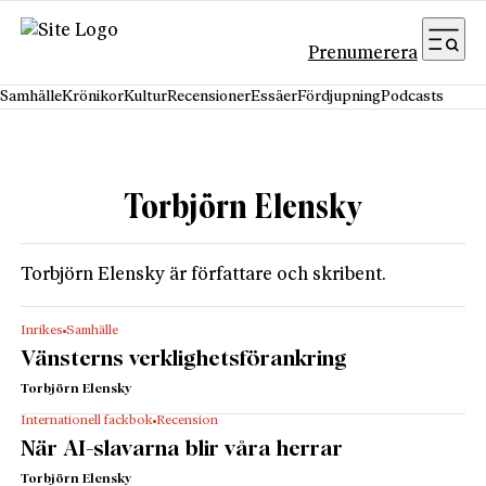
Hoppa till innehåll
Prenumerera
Samhälle
Krönikor
Kultur
Recensioner
Essäer
Fördjupning
Podcasts
Torbjörn Elensky
Torbjörn Elensky är författare och skribent.
Inrikes
Samhälle
Vänsterns verklighetsförankring
Torbjörn Elensky
Internationell fackbok
Recension
När AI-slavarna blir våra herrar
Torbjörn Elensky