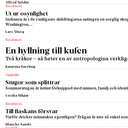
Alfred Sjödin
Recension
Ut ur osynlighet
Indianen är i de vanligaste skildringarna antingen en sorglig sk
Washington,…
Lars Åberg
Recension
En hyllning till kufen
Två kråkor – så heter en av antropologins verkli
Katarina Barrling
Samhälle
Stugor som splittrar
Sommarstugan är intimt förknippad med minnen, familj och identit
Cecilia Nikpay
Recension
Till flaskans försvar
Varför dricker människor egentligen? Frågan är inte så enkel som den
Blanche Sande