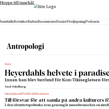
Hoppa till innehåll
Samhälle
Krönikor
Kultur
Recensioner
Essäer
Fördjupning
Podcasts
Antropologi
Essä
Heyerdahls helvete i paradis
Innan han blev berömd för Kon-Tikiseglatsen förs
Axel Odelberg
Internationell fackbok
Recension
Till försvar för att samla på andra kulturers 
I den identitetspolitiska eran genomgår museibranschen en intell