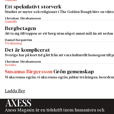
Samhälle
Ett spekulativt storverk
Studiet av myter och religioner i The Golden Bough blev en viktor
Christian Abrahamsson
Samhälle
Bergbetagen
Att ta sig till toppen av ett berg utan något annat mål än att seda
Daniel Bergström
Fördjupning
Det är komplicerat
Sverige har på kort tid gått från att vara kulturellt homogent till
Christian Abrahamsson
Krönika
Susanna Birgersson
Grön gemenskap
Vi ska rensa ogräs, vi ska rensa ogräs, jublar treåringen, beord
Ladda fler
Axess Magasin är en tidskrift inom humaniora och