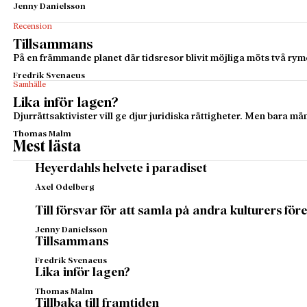
Jenny Danielsson
Recension
Tillsammans
På en främmande planet där tids­resor blivit möjliga möts två rymd
Fredrik Svenaeus
Samhälle
Lika inför lagen?
Djurrättsaktivister vill ge djur juridiska rättigheter. Men bara m
Thomas Malm
Mest lästa
Heyerdahls helvete i paradiset
Axel Odelberg
Till försvar för att samla på andra kulturers fö
Jenny Danielsson
Tillsammans
Fredrik Svenaeus
Lika inför lagen?
Thomas Malm
Tillbaka till framtiden