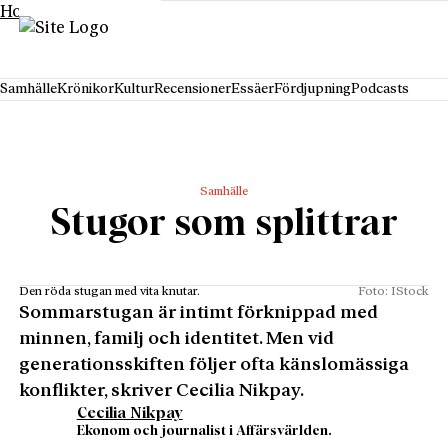
Hoppa till innehåll
Samhälle
Krönikor
Kultur
Recensioner
Essäer
Fördjupning
Podcasts
Samhälle
Stugor som splittrar
Den röda stugan med vita knutar.
Foto: IStock
Sommarstugan är intimt förknippad med
minnen, familj och identitet. Men vid
generationsskiften följer ofta känslomässiga
konflikter, skriver Cecilia Nikpay.
Cecilia Nikpay
Ekonom och journalist i Affärsvärlden.