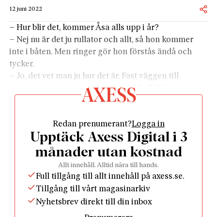
12 juni 2022
– Hur blir det, kommer Åsa alls upp i år?
– Nej nu är det ju rullator och allt, så hon kommer
inte i båten. Men ringer gör hon förstås ändå och
tycker.
– Jo, det vet man ju hur det är. Fast väggen till
gästrummet, den river du väl nu i alla fall?
– Nä du! Inte så länge hon sitter där i Härnösand
och vägrar. ”För var ska Åke sova då när han hälsar
Redan prenumerant?
Logga in
på”, säger hon, fast han var här typ två gånger på 30
Upptäck Axess Digital i 3
år.
– Jag trodde han var död, Åke?
månader utan kostnad
– Jo, det är ju det också. Men sängen ska väl stå redo
Allt innehåll. Alltid nära till hands.
om han besöker från andra sidan.
Full tillgång till allt innehåll på axess.se.
– Men alltså. Fast det är liksom ingen idé att tjafsa
Tillgång till vårt magasinarkiv
med dom, det blir ju inte bättre sen. Hos Modins är
Nyhetsbrev direkt till din inbox
det visst cirkus sen Drak-Ulla dog och storhuset blev