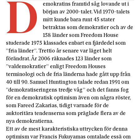
D
emokratins framtid såg lovande ut i
början av 2000-talet. Vid 1970-talets
mitt kunde bara runt 45 stater
betraktas som demokratier och av de
158 länder som Freedom House
studerade 1975 klassades enbart en fjärdedel som
”fria länder”. Trettio år senare var läget helt
förändrat. År 2006 räknades 123 länder som
”valdemokratier” enligt Freedom Houses
terminologi och de fria länderna hade gått upp från
40 till 90. Samuel Huntington talade redan 1991 om
”demokratiseringens tredje våg” och det fanns fog
för en demokratisk optimism även om några röster,
som Fareed Zakarias, tidigt varnade för de
auktoritära tendenserna som präglade flera av de
nya demokratierna.
Ett av de mest karakteristiska uttrycken för denna
optimism var Francis Fukuyamas omtalade essä om