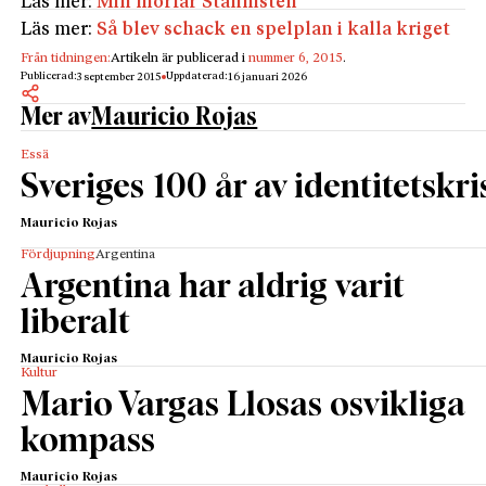
Läs mer:
Min morfar Stalinisten
Läs mer:
Så blev schack en spelplan i kalla kriget
Från tidningen:
Artikeln är publicerad i
nummer 6, 2015
.
Publicerad:
Uppdaterad:
3 september 2015
16 januari 2026
Mer av
Mauricio Rojas
Essä
Sveriges 100 år av identitetskri
Mauricio Rojas
Fördjupning
Argentina
Argentina har aldrig varit
liberalt
Mauricio Rojas
Kultur
Mario Vargas Llosas osvikliga
kompass
Mauricio Rojas