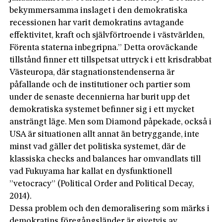
bekymmersamma inslaget i den demokratiska
recessionen har varit demokratins avtagande
effektivitet, kraft och självförtroende i västvärlden,
Förenta staterna inbegripna.” Detta oroväckande
tillstånd finner ett tillspetsat uttryck i ett krisdrabbat
Västeuropa, där stagnationstendenserna är
påfallande och de institutioner och partier som
under de senaste decennierna har burit upp det
demokratiska systemet befinner sig i ett mycket
ansträngt läge. Men som Diamond påpekade, också i
USA är situationen allt annat än betryggande, inte
minst vad gäller det politiska systemet, där de
klassiska checks and balances har omvandlats till
vad Fukuyama har kallat en dysfunktionell
”vetocracy” (Political Order and Political Decay,
2014).
Dessa problem och den demoralisering som märks i
demokratins föregångsländer är givetvis av