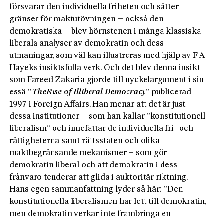
försvarar den individuella friheten och sätter
gränser för maktutövningen – också den
demokratiska – blev hörnstenen i många klassiska
liberala analyser av demokratin och dess
utmaningar, som väl kan illustreras med hjälp av F A
Hayeks insiktsfulla verk. Och det blev denna insikt
som Fareed Zakaria gjorde till nyckelargument i sin
essä ”
The
Rise of Illiberal Democracy
” publicerad
1997 i Foreign Affairs. Han menar att det är just
dessa institutioner – som han kallar ”konstitutionell
liberalism” och innefattar de individuella fri- och
rättigheterna samt rättsstaten och olika
maktbegränsande mekanismer – som gör
demokratin liberal och att demokratin i dess
frånvaro tenderar att glida i auktoritär riktning.
Hans egen sammanfattning lyder så här: ”Den
konstitutionella liberalismen har lett till demokratin,
men demokratin verkar inte frambringa en