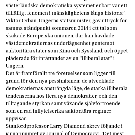
västerländska demokratiska systemet enbart var ett
tillfälligt fenomen i mänsklighetens långa historia”.
Viktor Orban, Ungerns statsminister, gav uttryck för
samma ståndpunkt sommaren 2014 i ett tal som
skakade Europeiska unionen, där han hävdade
västdemokratiernas underlägsenhet gentemot
auktoritära stater som Kina och Ryssland, och öppet
pläderade för inrättandet av en ”illiberal stat” i
Ungern.
Det är framförallt tre företeelser som ligger till
grund för den nya pessimismen: de utvecklade
demokratiernas ansträngda läge, de starka illiberala
tendenserna hos flera nya demokratier, och den
tilltagande styrkan samt växande självförtroende
som en rad inflytelserika auktoritära regimer
uppvisar.
Stanfordprofessor Larry Diamond skrev följande i
januarinumret av Journal of Democracy: ”Det mest