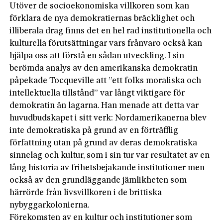
Utöver de socioekonomiska villkoren som kan
förklara de nya demokratiernas bräcklighet och
illiberala drag finns det en hel rad institutionella och
kulturella förutsättningar vars frånvaro också kan
hjälpa oss att förstå en sådan utveckling. I sin
berömda analys av den amerikanska demokratin
påpekade Tocqueville att ”ett folks moraliska och
intellektuella tillstånd” var långt viktigare för
demokratin än lagarna. Han menade att detta var
huvudbudskapet i sitt verk: Nordamerikanerna blev
inte demokratiska på grund av en förträfflig
författning utan på grund av deras demokratiska
sinnelag och kultur, som i sin tur var resultatet av en
lång historia av frihetsbejakande institutioner men
också av den grundläggande jämlikheten som
härrörde från livsvillkoren i de brittiska
nybyggarkolonierna.
Förekomsten av en kultur och institutioner som