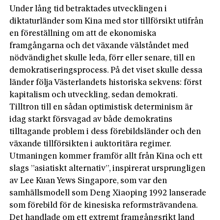
Under lång tid betraktades utvecklingen i
diktaturländer som Kina med stor tillförsikt utifrån
en föreställning om att de ekonomiska
framgångarna och det växande välståndet med
nödvändighet skulle leda, förr eller senare, till en
demokratiseringsprocess. På det viset skulle dessa
länder följa Västerlandets historiska sekvens: först
kapitalism och utveckling, sedan demokrati.
Tilltron till en sådan optimistisk determinism är
idag starkt försvagad av både demokratins
tilltagande problem i dess förebildsländer och den
växande tillförsikten i auktoritära regimer.
Utmaningen kommer framför allt från Kina och ett
slags ”asiatiskt alternativ”, inspirerat ursprungligen
av Lee Kuan Yews Singapore, som var den
samhällsmodell som Deng Xiaoping 1992 lanserade
som förebild för de kinesiska reformsträvandena.
Det handlade om ett extremt framgångsrikt land