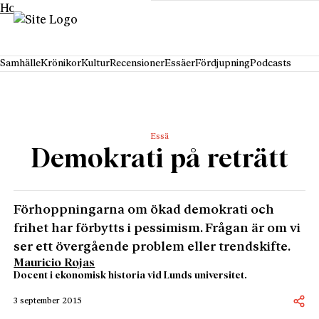
Hoppa till innehåll
Samhälle
Krönikor
Kultur
Recensioner
Essäer
Fördjupning
Podcasts
Essä
Demokrati på reträtt
Förhoppningarna om ökad demokrati och
frihet har förbytts i pessimism. Frågan är om vi
ser ett övergående problem eller trendskifte.
Mauricio Rojas
Docent i ekonomisk historia vid Lunds universitet.
3 september 2015