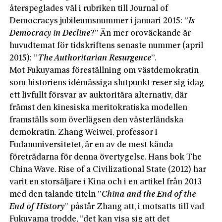
återspeglades väl i rubriken till Journal of
Democracys jubileumsnummer i januari 2015: ”
Is
Democracy in Decline
?” Än mer oroväckande är
huvudtemat för tidskriftens senaste nummer (april
2015): ”
The Authoritarian Resurgence
”.
Mot Fukuyamas föreställning om västdemokratin
som historiens idémässiga slutpunkt reser sig idag
ett livfullt försvar av auktoritära alternativ, där
främst den kinesiska meritokratiska modellen
framställs som överlägsen den västerländska
demokratin. Zhang Weiwei, professor i
Fudanuniversitetet, är en av de mest kända
företrädarna för denna övertygelse. Hans bok The
China Wave. Rise of a Civilizational State (2012) har
varit en storsäljare i Kina och i en artikel från 2013
med den talande titeln ”
China and the End of the
End of History
” påstår Zhang att, i motsatts till vad
Fukuyama trodde, ”det kan visa sig att det