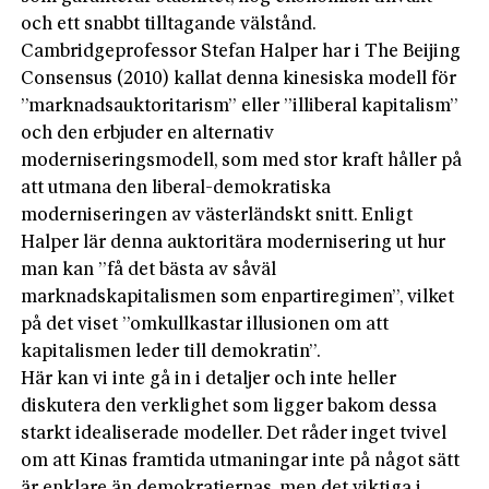
och ett snabbt tilltagande välstånd.
Cambridgeprofessor Stefan Halper har i The Beijing
Consensus (2010) kallat denna kinesiska modell för
”marknadsauktoritarism” eller ”illiberal kapitalism”
och den erbjuder en alternativ
moderniseringsmodell, som med stor kraft håller på
att utmana den liberal-demokratiska
moderniseringen av västerländskt snitt. Enligt
Halper lär denna auktoritära modernisering ut hur
man kan ”få det bästa av såväl
marknadskapitalismen som enpartiregimen”, vilket
på det viset ”omkullkastar illusionen om att
kapitalismen leder till demokratin”.
Här kan vi inte gå in i detaljer och inte heller
diskutera den verklighet som ligger bakom dessa
starkt idealiserade modeller. Det råder inget tvivel
om att Kinas framtida utmaningar inte på något sätt
är enklare än demokratiernas, men det viktiga i