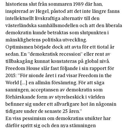
historiens slut från sommaren 1989 där han,
inspirerad av Hegel, påstod att det inte längre fanns
intellektuellt livskraftiga alternativ till den
västerländska samhällsmodellen och att den liberala
demokratin kunde betraktas som slutpunkten i
mänsklighetens politiska utveckling.
Optimismen började dock att avta för ett tiotal år
sedan. En ”demokratisk recession” eller rent av
tillbakagång kunnat konstateras på global nivå.
Freedom House slår fast följande i sin rapport för
2015: ”För nionde året i rad visar Freedom in the
World […] en allmän försämring. För att säga
sanningen, acceptansen av demokratin som
förhärskande form av styrelseskick i världen
befinner sig under ett allvarligare hot än någonsin
tidigare under de senaste 25 åren.”
En viss pessimism om demokratins utsikter har
därför spritt sig och den nya stämningen