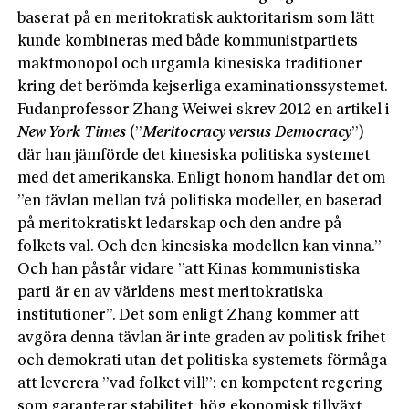
baserat på en meritokratisk auktoritarism som lätt
kunde kombineras med både kommunistpartiets
maktmonopol och urgamla kinesiska traditioner
kring det berömda kejserliga examinationssystemet.
Fudanprofessor Zhang Weiwei skrev 2012 en artikel i
New York Times
(”
Meritocracy versus Democracy
”)
där han jämförde det kinesiska politiska systemet
med det amerikanska. Enligt honom handlar det om
”en tävlan mellan två politiska modeller, en baserad
på meritokratiskt ledarskap och den andre på
folkets val. Och den kinesiska modellen kan vinna.”
Och han påstår vidare ”att Kinas kommunistiska
parti är en av världens mest meritokratiska
institutioner”. Det som enligt Zhang kommer att
avgöra denna tävlan är inte graden av politisk frihet
och demokrati utan det politiska systemets förmåga
att leverera ”vad folket vill”: en kompetent regering
som garanterar stabilitet, hög ekonomisk tillväxt