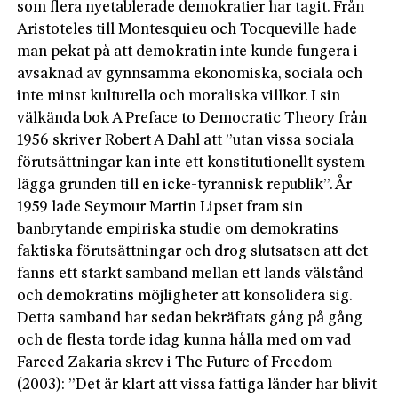
som flera nyetablerade demokratier har tagit. Från
Aristoteles till Montesquieu och Tocqueville hade
man pekat på att demokratin inte kunde fungera i
avsaknad av gynnsamma ekonomiska, sociala och
inte minst kulturella och moraliska villkor. I sin
välkända bok A Preface to Democratic Theory från
1956 skriver Robert A Dahl att ”utan vissa sociala
förutsättningar kan inte ett konstitutionellt system
lägga grunden till en icke-tyrannisk republik”. År
1959 lade Seymour Martin Lipset fram sin
banbrytande empiriska studie om demokratins
faktiska förutsättningar och drog slutsatsen att det
fanns ett starkt samband mellan ett lands välstånd
och demokratins möjligheter att konsolidera sig.
Detta samband har sedan bekräftats gång på gång
och de flesta torde idag kunna hålla med om vad
Fareed Zakaria skrev i The Future of Freedom
(2003): ”Det är klart att vissa fattiga länder har blivit