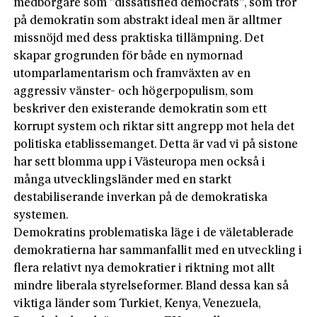
medborgare som ”dissatisfied democrats”, som tror
på demokratin som abstrakt ideal men är alltmer
missnöjd med dess praktiska tillämpning. Det
skapar grogrunden för både en nymornad
utomparlamentarism och framväxten av en
aggressiv vänster- och högerpopulism, som
beskriver den existerande demokratin som ett
korrupt system och riktar sitt angrepp mot hela det
politiska etablissemanget. Detta är vad vi på sistone
har sett blomma upp i Västeuropa men också i
många utvecklingsländer med en starkt
destabiliserande inverkan på de demokratiska
systemen.
Demokratins problematiska läge i de väletablerade
demokratierna har sammanfallit med en utveckling i
flera relativt nya demokratier i riktning mot allt
mindre liberala styrelseformer. Bland dessa kan så
viktiga länder som Turkiet, Kenya, Venezuela,