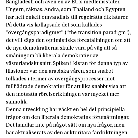
Bangladesh och även en av EU:s medlemsstater,
Ungern, räknas. Andra, som Thailand och Egypten,
har helt enkelt omvandlats till regelrätta diktaturer.
På detta vis kollapsade det som kallades
”övergångsparadigmet” (”the transition paradigm”),
det vill säga den optimistiska föreställningen om att
de nya demokratierna skulle vara på väg att så
småningom bli liberala demokratier av
västerländskt snitt. Spiken i kistan för denna typ av
illusioner var den arabiska våren, som snabbt
tolkades i termer av övergångsprocesser mot
fullfjädrade demokratier för att lika snabbt visa att
den motsatta rörelseriktningen var mycket mer
sannolik.
Denna utveckling har väckt en hel del principiella
frågor om den liberala demokratins förutsättningar.
Det handlar inte på något sätt om nya frågor, men
har aktualiserats av den auktoritära färdriktningen