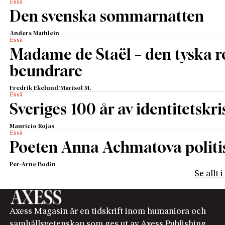
Essä
Den svenska sommarnatten
Anders Mathlein
Essä
Madame de Staël – den tyska 
beundrare
Fredrik Ekelund/Marisol M.
Essä
Sveriges 100 år av identitetskri
Mauricio Rojas
Essä
Poeten Anna Achmatova politis
Per-Arne Bodin
Se allt 
Axess Magasin är en tidskrift inom humaniora och
samhällsvetenskap som ges ut av Axess Publishing