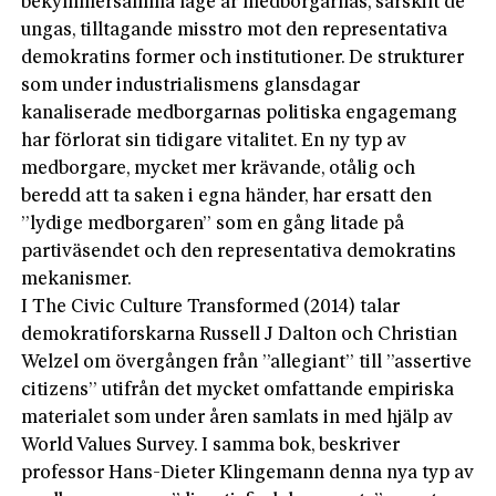
bekymmersamma läge är medborgarnas, särskilt de
ungas, tilltagande misstro mot den representativa
demokratins former och institutioner. De strukturer
som under industrialismens glansdagar
kanaliserade medborgarnas politiska engagemang
har förlorat sin tidigare vitalitet. En ny typ av
medborgare, mycket mer krävande, otålig och
beredd att ta saken i egna händer, har ersatt den
”lydige medborgaren” som en gång litade på
partiväsendet och den representativa demokratins
mekanismer.
I The Civic Culture Transformed (2014) talar
demokratiforskarna Russell J Dalton och Christian
Welzel om övergången från ”allegiant” till ”assertive
citizens” utifrån det mycket omfattande empiriska
materialet som under åren samlats in med hjälp av
World Values Survey. I samma bok, beskriver
professor Hans-Dieter Klingemann denna nya typ av