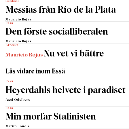
Samhälle
Messias från Río de la Plata
Mauricio Rojas
Essä
Den förste socialliberalen
Mauricio Rojas
Krönika
Nu vet vi bättre
Mauricio Rojas
Läs vidare inom Essä
Essä
Heyerdahls helvete i paradiset
Axel Odelberg
Essä
Min morfar Stalinisten
Martin Jonols