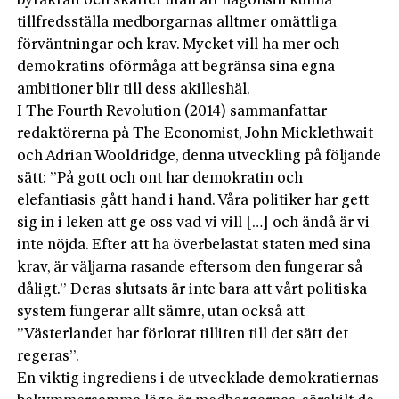
byråkrati och skatter utan att någonsin kunna
tillfredsställa medborgarnas alltmer omättliga
förväntningar och krav. Mycket vill ha mer och
demokratins oförmåga att begränsa sina egna
ambitioner blir till dess akilleshäl.
I The Fourth Revolution (2014) sammanfattar
redaktörerna på The Economist, John Micklethwait
och Adrian Wooldridge, denna utveckling på följande
sätt: ”På gott och ont har demokratin och
elefantiasis gått hand i hand. Våra politiker har gett
sig in i leken att ge oss vad vi vill […] och ändå är vi
inte nöjda. Efter att ha överbelastat staten med sina
krav, är väljarna rasande eftersom den fungerar så
dåligt.” Deras slutsats är inte bara att vårt politiska
system fungerar allt sämre, utan också att
”Västerlandet har förlorat tilliten till det sätt det
regeras”.
En viktig ingrediens i de utvecklade demokratiernas