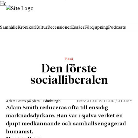
Hoppa till innehåll
Samhälle
Krönikor
Kultur
Recensioner
Essäer
Fördjupning
Podcasts
Essä
Den förste
socialliberalen
Adam Smith på plats i Edinburgh.
Foto: ALAN WILSON / ALAMY
Adam Smith reduceras ofta till ensidig
marknadsdyrkare. Han var i själva verket en
djupt medkännande och samhällsengagerad
humanist.