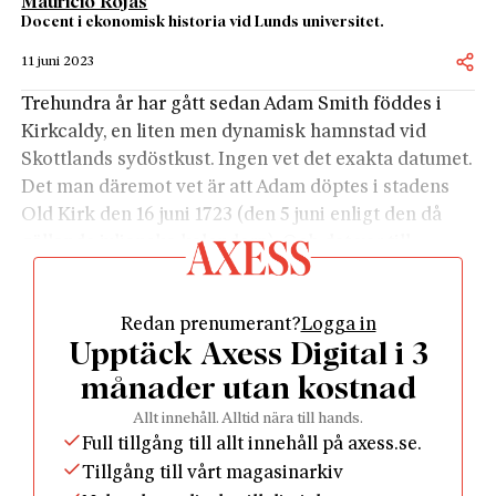
Mauricio Rojas
Docent i ekonomisk historia vid Lunds universitet.
11 juni 2023
Trehundra år har gått sedan Adam Smith föddes i
Kirkcaldy, en liten men dynamisk hamnstad vid
Skottlands sydöstkust. Ingen vet det exakta datumet.
Det man däremot vet är att Adam döptes i stadens
Old Kirk den 16 juni 1723 (den 5 juni enligt den då
gällande julianska kalendern). Och det var till
Kirkcaldy han återvände 1766 för att ägna sig åt att
författa
Nationernas välstånd
, som gavs ut i mars
Redan prenumerant?
Logga in
1776 och blev en omedelbar säljframgång.
Upptäck Axess Digital i 3
Han hade en generös pension att luta sig mot efter
sina år som mentor åt en ung hertig av Buccleuch.
månader utan kostnad
Tidigare hade han varit professor i logik och
Allt innehåll. Alltid nära till hands.
moralfilosofi vid Glasgows universitet och 1759
Full tillgång till allt innehåll på axess.se.
publicerat det verk som gjorde honom känd i
Tillgång till vårt magasinarkiv
Storbritannien,
Teori om de moraliska känslorna
.