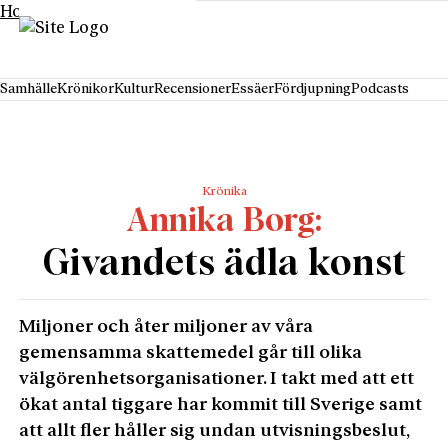
Hoppa till innehåll
Samhälle
Krönikor
Kultur
Recensioner
Essäer
Fördjupning
Podcasts
Krönika
Annika Borg
Givandets ädla konst
Miljoner och åter miljoner av våra
gemensamma skattemedel går till olika
välgörenhetsorganisationer. I takt med att ett
ökat antal tiggare har kommit till Sverige samt
att allt fler håller sig undan utvisningsbeslut,