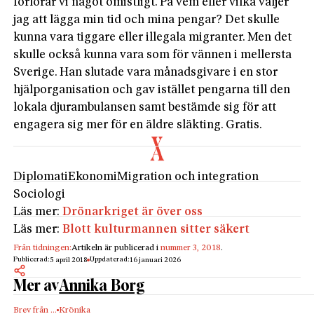
förlorar vi något omistligt. På vem eller vilka väljer
jag att lägga min tid och mina pengar? Det skulle
kunna vara tiggare eller illegala migranter. Men det
skulle också kunna vara som för vännen i mellersta
Sverige. Han slutade vara månadsgivare i en stor
hjälporganisation och gav istället pengarna till den
lokala djurambulansen samt bestämde sig för att
engagera sig mer för en äldre släkting. Gratis.
Diplomati
Ekonomi
Migration och integration
Sociologi
Läs mer:
Drönarkriget är över oss
Läs mer:
Blott kulturmannen sitter säkert
Från tidningen:
Artikeln är publicerad i
nummer 3, 2018
.
Publicerad:
Uppdaterad:
5 april 2018
16 januari 2026
Mer av
Annika Borg
Brev från …
Krönika