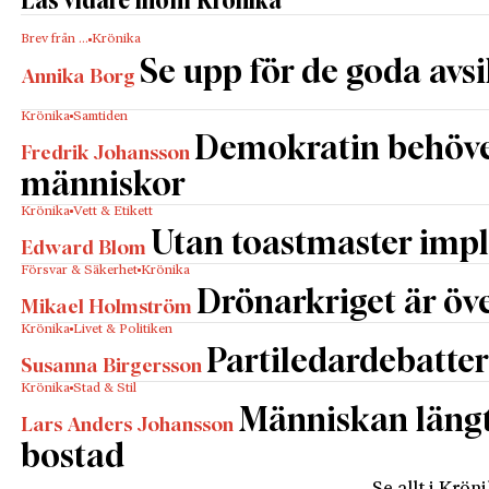
Läs vidare inom Krönika
Brev från …
Krönika
Se upp för de goda avs
Annika Borg
Krönika
Samtiden
Demokratin behöv
Fredrik Johansson
människor
Krönika
Vett & Etikett
Utan toastmaster impl
Edward Blom
Försvar & Säkerhet
Krönika
Drönarkriget är öve
Mikael Holmström
Krönika
Livet & Politiken
Partiledardebatter
Susanna Birgersson
Krönika
Stad & Stil
Människan längta
Lars Anders Johansson
bostad