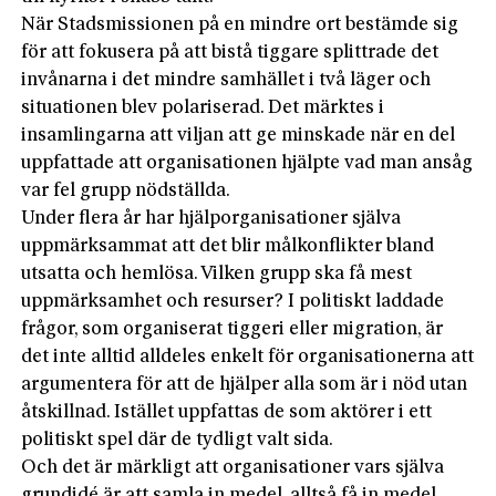
När Stadsmissionen på en mindre ort bestämde sig
för att fokusera på att bistå tiggare splittrade det
invånarna i det mindre samhället i två läger och
situationen blev polariserad. Det märktes i
insamlingarna att viljan att ge minskade när en del
uppfattade att organisationen hjälpte vad man ansåg
var fel grupp nödställda.
Under flera år har hjälporganisationer själva
uppmärksammat att det blir målkonflikter bland
utsatta och hemlösa. Vilken grupp ska få mest
uppmärksamhet och resurser? I politiskt laddade
frågor, som organiserat tiggeri eller migration, är
det inte alltid alldeles enkelt för organisationerna att
argumentera för att de hjälper alla som är i nöd utan
åtskillnad. Istället uppfattas de som aktörer i ett
politiskt spel där de tydligt valt sida.
Och det är märkligt att organisationer vars själva
grundidé är att samla in medel, alltså få in medel