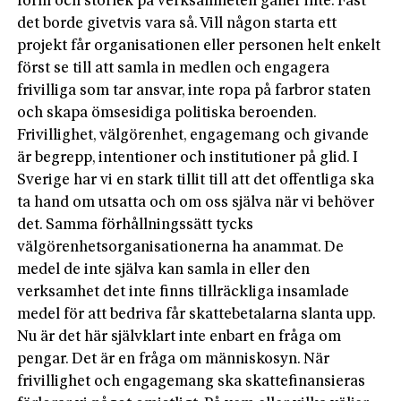
form och storlek på verksamheten gäller inte. Fast
det borde givetvis vara så. Vill någon starta ett
projekt får organisationen eller personen helt enkelt
först se till att samla in medlen och engagera
frivilliga som tar ansvar, inte ropa på farbror staten
och skapa ömsesidiga politiska beroenden.
Frivillighet, välgörenhet, engagemang och givande
är begrepp, intentioner och institutioner på glid. I
Sverige har vi en stark tillit till att det offentliga ska
ta hand om utsatta och om oss själva när vi behöver
det. Samma förhållningssätt tycks
välgörenhetsorganisationerna ha anammat. De
medel de inte själva kan samla in eller den
verksamhet det inte finns tillräckliga insamlade
medel för att bedriva får skattebetalarna slanta upp.
Nu är det här självklart inte enbart en fråga om
pengar. Det är en fråga om människosyn. När
frivillighet och engagemang ska skattefinansieras