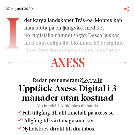
27 augusti 2020
I
det karga landskapet Trás-os-Montes kan
man stöta på en ljungväxt med det
portugisiska namnet
torga
. Dessa buskar
med oansenliga lila blommor höjer sig inte
långt över den steniga och näringsfattiga
marken i Portugals nordöstliga hörn. När den unge
författaren Adolfo Correia da Rocha – född 1907 i
byn São Martinho de Anta – började använda sig av
Redan prenumerant?
Logga in
pseudonymen Miguel Torga återspeglade namnbytet
Upptäck Axess Digital i 3
såväl hans personliga erfarenheter som konstnärliga
lojaliteter. För visst kunde den fattiga uppväxten leda
månader utan kostnad
tankarna till ljungens strävsamma motståndskraft.
Allt innehåll. Alltid nära till hands.
Tretton år gammal skickades han till släktingar i
Full tillgång till allt innehåll på axess.se.
Brasilien och fick där arbeta hårt på plantagen för
Tillgång till vårt magasinarkiv
sitt uppehälle. Efter några år kunde han dock genom
Nyhetsbrev direkt till din inbox
farbroderns försorg återvända hem; imponerad av