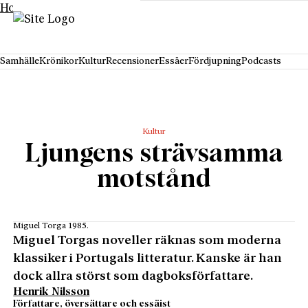
Hoppa till innehåll
Samhälle
Krönikor
Kultur
Recensioner
Essäer
Fördjupning
Podcasts
Kultur
Ljungens strävsamma
motstånd
Miguel Torga 1985.
Miguel Torgas noveller räknas som moderna
klassiker i Portugals litteratur. Kanske är han
dock allra störst som dagboksförfattare.
Henrik Nilsson
Författare, översättare och essäist