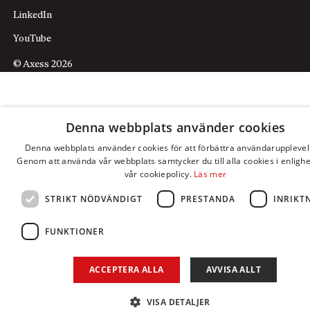
LinkedIn
YouTube
© Axess 2026
Denna webbplats använder cookies
Denna webbplats använder cookies för att förbättra användarupplevel
Genom att använda vår webbplats samtycker du till alla cookies i enligh
vår cookiepolicy.
Läs mer
STRIKT NÖDVÄNDIGT
PRESTANDA
INRIKT
FUNKTIONER
ACCEPTERA ALLA
AVVISA ALLT
VISA DETALJER