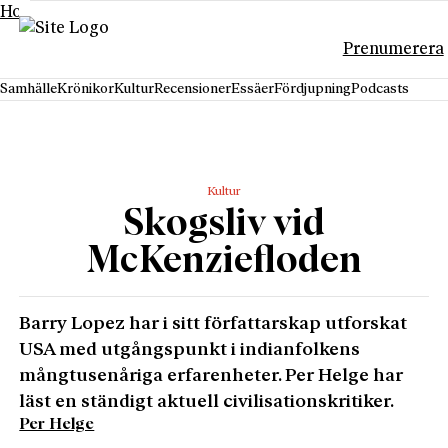
Hoppa till innehåll
Prenumerera
Samhälle
Krönikor
Kultur
Recensioner
Essäer
Fördjupning
Podcasts
Kultur
Skogsliv vid
McKenziefloden
Barry Lopez har i sitt författarskap utforskat
USA med utgångspunkt i indianfolkens
mångtusenåriga erfarenheter. Per Helge har
läst en ständigt aktuell civilisationskritiker.
Per Helge