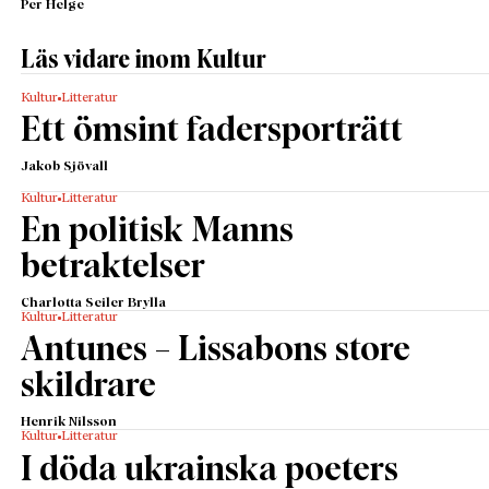
Per Helge
Läs vidare inom Kultur
Kultur
Litteratur
Ett ömsint fadersporträtt
Jakob Sjövall
Kultur
Litteratur
En politisk Manns
betraktelser
Charlotta Seiler Brylla
Kultur
Litteratur
Antunes – Lissabons store
skildrare
Henrik Nilsson
Kultur
Litteratur
I döda ukrainska poeters