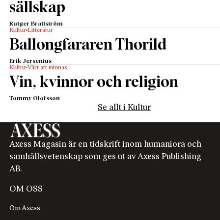
sällskap
Rutger Brattström
Kultur
Litteratur
Ballongfararen Thorild
Erik Jersenius
Kultur
Värt att minnas
Vin, kvinnor och religion
Tommy Olofsson
Se allt i Kultur
Axess Magasin är en tidskrift inom humaniora och
samhällsvetenskap som ges ut av Axess Publishing
AB.
OM OSS
Om Axess