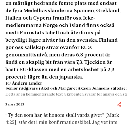
en måttligt hedrande femte plats med endast
de fyra Medelhavsländerna Spanien, Grekland,
Italien och Cypern framför oss. Icke-
medlemmarna Norge och Island finns också
med i Eurostats tabell och återfinns på
betydligt lägre nivåer än den svenska. Finland
gör oss sällskap strax ovanför EU:s
genomsnittsnivå, men deras 6,8 procent är
ändå en skaplig bit från våra 7,3. Tjeckien är
bäst i EU-klassen med en arbetslöshet på 2,3
procent: lägre än den japanska.
PJ Anders Linder
Senior rådgivare i Axel och Margaret Ax:son Johnsons stiftelse 
Detta är en kommenterande text. Skribenten svarar för analys och stä
3 mars 2023
”Ty den som har, åt honom skall varda givet” [Mark
4:25], står det i min konfirmations­bibel. Jag vet inte