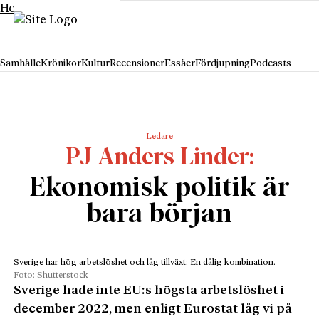
Hoppa till innehåll
Samhälle
Krönikor
Kultur
Recensioner
Essäer
Fördjupning
Podcasts
Ledare
PJ Anders Linder
Ekonomisk politik är
bara början
Sverige har hög arbetslöshet och låg tillväxt: En dålig kombination.
Foto: Shutterstock
Sverige hade inte EU:s högsta arbetslöshet i
december 2022, men enligt Eurostat låg vi på