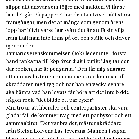
slippa allt ansvar som följer med makten. Vi får se
hur det går. På papperet har de utan tvivel nått stora
framgångar, men det är många som genom årens
lopp har blivit varse hur svårt det är att få sin vilja
fram ifall man inte finns på ort och ställe och driver
igenom den.
Januariöverenskommelsen (Jök) leder inte i första
hand tankarna till köp över disk i butik: ”Jag tar den
där rocken, här är pengarna.” Den får mig snarare
att minnas historien om mannen som kommer till
skräddaren med tyg och när han en vecka senare
ska hämta vad han lovats får höra att det inte bidde
någon rock, ”det bidde ett par byxor”.
Min tro är att liberaler och centerpartister ska vara
glada ifall de kommer iväg med ett par byxor och ett
sammanbitet ”Det var bra det, mäster skräddare”
från Stefan Löfvens Las-leverans. Mannen i sagan