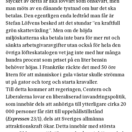
Mycket av detta är lika lovvärt som önskvärt, men
man möts av en dånande tystnad om hur det ska
betalas. Den egentligen enda ledtråd man får är
Stefan Löfvens besked att det stundar ”en kraftfull
grön skatteväxling”. Men om de höjda
miljöskatterna ska betala inte bara för mer rut och
sänkta arbetsgivaravgifter utan också för hela den
övriga löfteskatalogen vet jag inte med hur många
hundra procent som priset på en liter bensin
behöver höjas. I Frankrike räckte det med 50 öre
litern för att människor i gula västar skulle strömma
ut på gator och torg och starta kravaller.
Till detta kommer att regeringen, Centern och
Liberalerna lovar en liberaliserad invandringspolitik,
som innebär dels att anhöriga till ytterligare cirka 20
000 personer får rätt till uppehållstillstånd
(
Expressen
23/1), dels att Sveriges allmänna
attraktionskraft ökar. Detta innebär med största