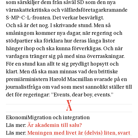
som särskiljer dem från såväl SD som den nya
värnskattekritiska och välfärdsföretagarkramande
S-MP-C-L-fronten. Det verkar besvärligt.
Och så är det nog. I skrivande stund. Men så
småningom kommer nya dagar, när regering och
stödpartier ska förklara hur deras långa listor
hänger ihop och ska kunna förverkligas. Och när
vardagen tränger sig på med sina överraskningar.
För en stund kan allt te sig prydligt hopsytt och
klart. Men då ska man minnas vad den brittiske
premiärministern Harold Macmillan svarade på en
journalistfråga om vad som mest sannolikt ställer till
det för regeringar: ”Events, dear boy, events.”
Ekonomi
Migration och integration
Läs mer:
Är akademin till salu?
Läs mer:
Meningen med livet är (delvis) liten, svart