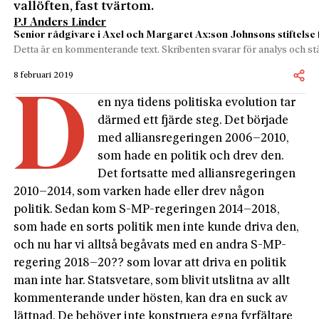
vallöften, fast tvärtom.
PJ Anders Linder
Senior rådgivare i Axel och Margaret Ax:son Johnsons stiftelse 
Detta är en kommenterande text. Skribenten svarar för analys och stä
8 februari 2019
D
en nya tidens politiska evolution tar
därmed ett fjärde steg. Det började
med alliansregeringen 2006–2010,
som hade en politik och drev den.
Det fortsatte med alliansregeringen
2010–2014, som varken hade eller drev någon
politik. Sedan kom S-MP-regeringen 2014–2018,
som hade en sorts politik men inte kunde driva den,
och nu har vi alltså begåvats med en andra S-MP-
regering 2018–20?? som lovar att driva en politik
man inte har. Statsvetare, som blivit utslitna av allt
kommenterande under hösten, kan dra en suck av
lättnad. De behöver inte konstruera egna fyrfältare