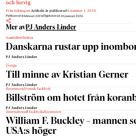
och lurvig
Från tidningen:
Artikeln är publicerad i
nummer 1, 2019
.
Publicerad:
Uppdaterad:
8 februari 2019
16 januari 2026
Mer av
PJ Anders Linder
Samhälle
Utrikes
Danskarna rustar upp inombo
PJ Anders Linder
Övrigt
Till minne av Kristian Gerner
PJ Anders Linder
Recension
Svensk fackbok
Billström om hotet från kora
PJ Anders Linder
Internationell fackbok
Recension
William F. Buckley – mannen 
USA:s höger