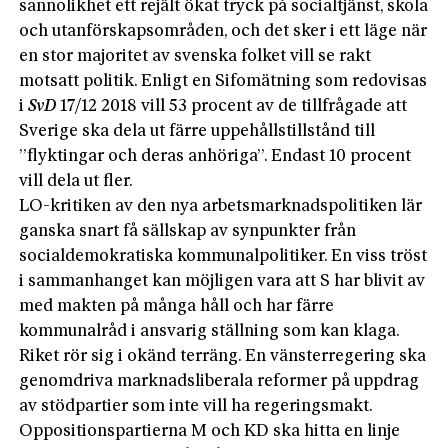
sannolikhet ett rejält ökat tryck på socialtjänst, skola
och utanförskapsområden, och det sker i ett läge när
en stor majoritet av svenska folket vill se rakt
motsatt politik. Enligt en Sifomätning som redovisas
i
SvD
17/12 2018 vill 53 procent av de tillfrågade att
Sverige ska dela ut färre uppehållstillstånd till
”flyktingar och deras anhöriga”. Endast 10 procent
vill dela ut fler.
LO-kritiken av den nya arbetsmarknadspolitiken lär
ganska snart få sällskap av synpunkter från
socialdemokratiska kommunalpolitiker. En viss tröst
i sammanhanget kan möjligen vara att S har blivit av
med makten på många håll och har färre
kommunalråd i ansvarig ställning som kan klaga.
Riket rör sig i okänd terräng. En vänsterregering ska
genomdriva marknadsliberala reformer på uppdrag
av stödpartier som inte vill ha regeringsmakt.
Oppositionspartierna M och KD ska hitta en linje