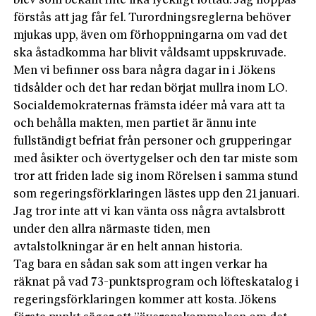
blev som bekant inte lika lyckligt lottad. Jag hoppas
förstås att jag får fel. Turordningsreglerna behöver
mjukas upp, även om förhoppningarna om vad det
ska åstadkomma har blivit våldsamt uppskruvade.
Men vi befinner oss bara några dagar in i Jökens
tidsålder och det har redan börjat mullra inom LO.
Socialdemokraternas främsta idéer må vara att ta
och behålla makten, men partiet är ännu inte
fullständigt befriat från personer och grupperingar
med åsikter och övertygelser och den tar miste som
tror att friden lade sig inom Rörelsen i samma stund
som regeringsförklaringen lästes upp den 21 januari.
Jag tror inte att vi kan vänta oss några avtalsbrott
under den allra närmaste tiden, men
avtalstolkningar är en helt annan historia.
Tag bara en sådan sak som att ingen verkar ha
räknat på vad 73-punktsprogram och löfteskatalog i
regeringsförklaringen kommer att kosta. Jökens