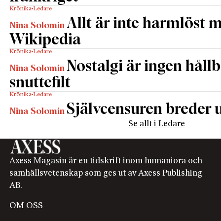
Krönika
Ledare
Allt är inte harmlöst 
Nina Solomin
Wikipedia
Krönika
Ledare
Nostalgi är ingen håll
Nina Solomin
snuttefilt
Krönika
Ledare
Självcensuren breder u
Nina Solomin
Se allt i Ledare
Axess Magasin är en tidskrift inom humaniora och
samhällsvetenskap som ges ut av Axess Publishing
AB.
OM OSS