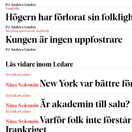
PJ Anders Linder
Samhälle
Högern har förlorat sin folklig
PJ Anders Linder
Recension
Svensk fackbok
Kungen är ingen uppfostrare
PJ Anders Linder
Läs vidare inom Ledare
Krönika
Ledare
New York var bättre fö
Nina Solomin
Krönika
Ledare
Är akademin till salu?
Nina Solomin
Krönika
Ledare
Varför folk inte förstår
Nina Solomin
Irankriget