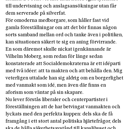
till undervisning och anslagsansökningar utan får
dem serverade på silverfat.
För omoderna medborgare, som håller fast vid
gamla föreställningar om att det bör finnas någon
sorts samband mellan ord och tanke även i politiken,
kan situationen säkert te sig en aning förvirrande.
En som däremot skulle nickat igenkännande är
Vilhelm Moberg, som redan för länge sedan
konstaterade att Socialdemokraterna är ett idéparti
med två idéer: att ta makten och att behålla den. Mig
veterligen uttalade han sig aldrig om en borgerlighet
med vanmakt som idé, men även där finns en
aforism som väntar på sin skapare.
Nu lever förstås liberaler och centerpartister i
föreställningen att de har betvingat vanmakten och
lyckats med den perfekta kuppen: dels ska de få
framgång i ett stort antal politiska hjärtefrågor, dels
ska de hålla säkerhetsavstånd till kanslihuset och