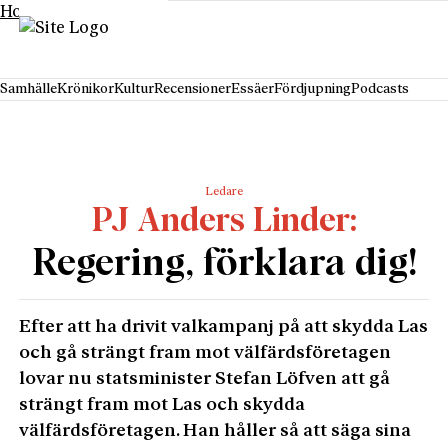
Hoppa till innehåll
Samhälle
Krönikor
Kultur
Recensioner
Essäer
Fördjupning
Podcasts
Ledare
PJ Anders Linder
Regering, förklara dig!
Efter att ha drivit valkampanj på att skydda Las
och gå strängt fram mot välfärdsföretagen
lovar nu statsminister Stefan Löfven att gå
strängt fram mot Las och skydda
välfärdsföretagen. Han håller så att säga sina