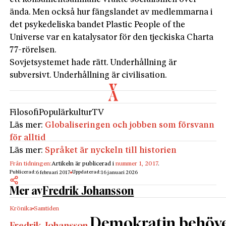
ända. Men också hur fängslandet av medlemmarna i
det psykedeliska bandet Plastic People of the
Universe var en katalysator för den tjeckiska Charta
77-rörelsen.
Sovjetsystemet hade rätt. Underhållning är
subversivt. Underhållning är civilisation.
Filosofi
Populärkultur
TV
Läs mer:
Globaliseringen och jobben som försvann
för alltid
Läs mer:
Språket är nyckeln till historien
Från tidningen:
Artikeln är publicerad i
nummer 1, 2017
.
Publicerad:
Uppdaterad:
6 februari 2017
16 januari 2026
Mer av
Fredrik Johansson
Krönika
Samtiden
Demokratin behöve