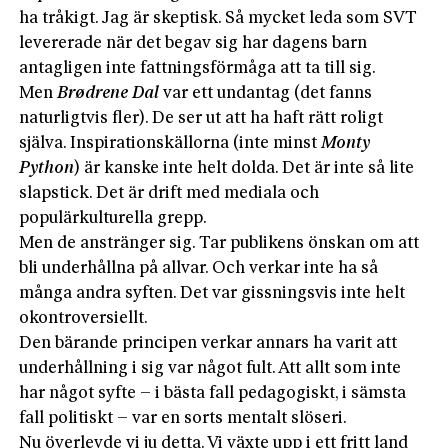
ha tråkigt. Jag är skeptisk. Så mycket leda som SVT
levererade när det begav sig har dagens barn
antagligen inte fattningsförmåga att ta till sig.
Men
Brødrene Dal
var ett undantag (det fanns
naturligtvis fler). De ser ut att ha haft rätt roligt
själva. Inspirationskällorna (inte minst
Monty
Python
) är kanske inte helt dolda. Det är inte så lite
slapstick. Det är drift med mediala och
populärkulturella grepp.
Men de anstränger sig. Tar publikens önskan om att
bli underhållna på allvar. Och verkar inte ha så
många andra syften. Det var gissningsvis inte helt
okontroversiellt.
Den bärande principen verkar annars ha varit att
underhållning i sig var något fult. Att allt som inte
har något syfte – i bästa fall pedagogiskt, i sämsta
fall politiskt – var en sorts mentalt slöseri.
Nu överlevde vi ju detta. Vi växte upp i ett fritt land