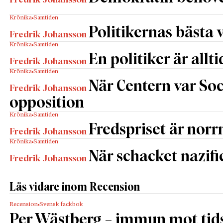
Fredrik Johansson
Krönika
Samtiden
Politikernas bästa v
Fredrik Johansson
Krönika
Samtiden
En politiker är allti
Fredrik Johansson
Krönika
Samtiden
När Centern var So
Fredrik Johansson
opposition
Krönika
Samtiden
Fredspriset är nor
Fredrik Johansson
Krönika
Samtiden
När schacket nazifi
Fredrik Johansson
Läs vidare inom Recension
Recension
Svensk fackbok
Per Wästberg – immun mot ti