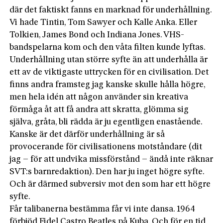
där det faktiskt fanns en marknad för underhållning.
Vi hade Tintin, Tom Sawyer och Kalle Anka. Eller
Tolkien, James Bond och Indiana Jones. VHS-
bandspelarna kom och den våta filten kunde lyftas.
Underhållning utan större syfte än att underhålla är
ett av de viktigaste uttrycken för en civilisation. Det
finns andra framsteg jag kanske skulle hålla högre,
men hela idén att någon använder sin kreativa
förmåga åt att få andra att skratta, glömma sig
själva, gråta, bli rädda är ju egentligen enastående.
Kanske är det därför underhållning är så
provocerande för civilisationens motståndare (dit
jag – för att undvika missförstånd – ändå inte räknar
SVT:s barnredaktion). Den har ju inget högre syfte.
Och är därmed subversiv mot den som har ett högre
syfte.
Får talibanerna bestämma får vi inte dansa. 1964
förbjöd Fidel Castro Beatles på Kuba. Och för en tid