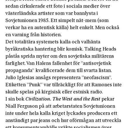
sedan cirkulerade ett foto i sociala medier över
västerländska artister som var bannlysta i
Sovjetunionen 1985. Ett simpelt nät-mem (som
verkar ha en autentisk källa) helt enkelt. Men också
en varning från historien.
Det totalitära systemets kalla och valhänta
byråkratiska hantering blir komisk. Talking Heads
påstås sprida myter om den sovjetiska militärens
farlighet. Van Halens fallenhet för ”antisovjetisk
propaganda” kvalificerade dem till svarta listan.
Julio Iglesias ansågs representera ”neofascism”.
Etiketten ”Punk” var tillräckligt för att Ramones inte
skulle spelas på kirgisisk eller estnisk radio.
I sin bok
Civilization. The West and the Rest
pekar
Niall Ferguson på att arbetarstaten Sovjetunionen
inte under hela kalla kriget lyckades producera ett
anständigt par jeans och hur oförmågan att utveckla
ett konsumentsamhälle vräkte socialismen över