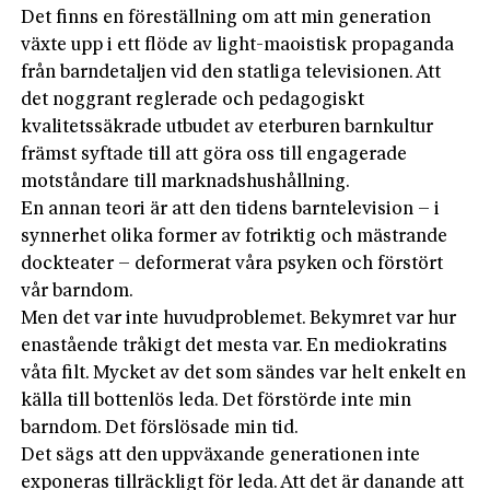
Det finns en föreställning om att min generation
växte upp i ett flöde av light-maoistisk propaganda
från barndetaljen vid den statliga televisionen. Att
det noggrant reglerade och pedagogiskt
kvalitetssäkrade utbudet av eterburen barnkultur
främst syftade till att göra oss till engagerade
motståndare till marknadshushållning.
En annan teori är att den tidens barntelevision – i
synnerhet olika former av fotriktig och mästrande
dockteater – deformerat våra psyken och förstört
vår barndom.
Men det var inte huvudproblemet. Bekymret var hur
enastående tråkigt det mesta var. En mediokratins
våta filt. Mycket av det som sändes var helt enkelt en
källa till bottenlös leda. Det förstörde inte min
barndom. Det förslösade min tid.
Det sägs att den uppväxande generationen inte
exponeras tillräckligt för leda. Att det är danande att