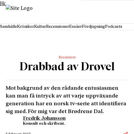
Hoppa till innehåll
Samhälle
Krönikor
Kultur
Recensioner
Essäer
Fördjupning
Podcasts
Recension
Drabbad av Drøvel
Mot bakgrund av den rådande entusiasmen
kan man få intryck av att varje uppväxande
generation har en norsk tv-serie att identifiera
sig med. För mig var det Brødrene Dal.
Fredrik Johansson
Konsult och skribent.