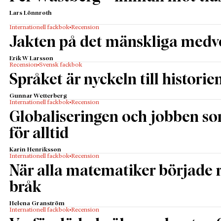
Lars Lönnroth
Internationell fackbok
Recension
Jakten på det mänskliga medv
Erik W Larsson
Recension
Svensk fackbok
Språket är nyckeln till historie
Gunnar Wetterberg
Internationell fackbok
Recension
Globaliseringen och jobben s
för alltid
Karin Henriksson
Internationell fackbok
Recension
När alla matematiker började
bråk
Helena Granström
Internationell fackbok
Recension