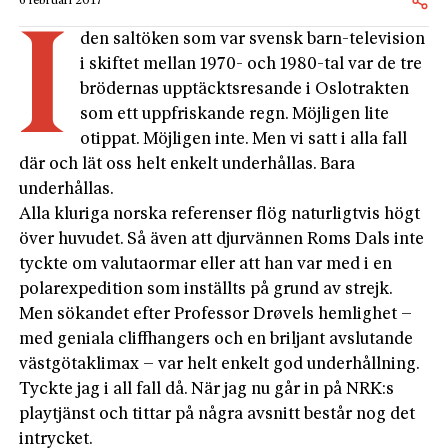
6 februari 2017
I
den saltöken som var svensk barn-television
i skiftet mellan 1970- och 1980-tal var de tre
brödernas upptäcktsresande i Oslotrakten
som ett uppfriskande regn. Möjligen lite
otippat. Möjligen inte. Men vi satt i alla fall
där och lät oss helt enkelt underhållas. Bara
underhållas.
Alla kluriga norska referenser flög naturligtvis högt
över huvudet. Så även att djurvännen Roms Dals inte
tyckte om valutaormar eller att han var med i en
polarexpedition som inställts på grund av strejk.
Men sökandet efter Professor Drøvels hemlighet –
med geniala cliffhangers och en briljant avslutande
västgötaklimax – var helt enkelt god underhållning.
Tyckte jag i all fall då. När jag nu går in på NRK:s
playtjänst och tittar på några avsnitt består nog det
intrycket.