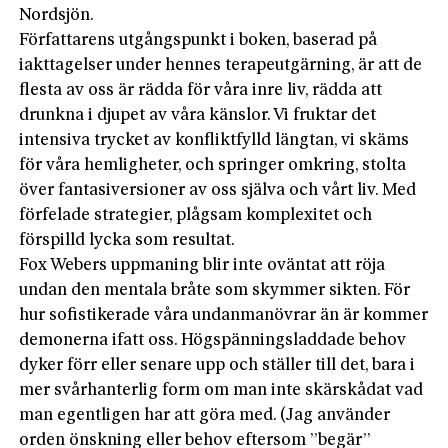
Nordsjön.
Författarens utgångspunkt i boken, baserad på
iakttagelser under hennes terapeutgärning, är att de
flesta av oss är rädda för våra inre liv, rädda att
drunkna i djupet av våra känslor. Vi fruktar det
intensiva trycket av konfliktfylld längtan, vi skäms
för våra hemligheter, och springer omkring, stolta
över fantasiversioner av oss själva och vårt liv. Med
förfelade strategier, plågsam komplexitet och
förspilld lycka som resultat.
Fox Webers uppmaning blir inte oväntat att röja
undan den mentala bråte som skymmer sikten. För
hur sofistikerade våra undanmanövrar än är kommer
demonerna ifatt oss. Högspänningsladdade behov
dyker förr eller senare upp och ställer till det, bara i
mer svårhanterlig form om man inte skärskådat vad
man egentligen har att göra med. (Jag använder
orden önskning eller behov eftersom ”begär”