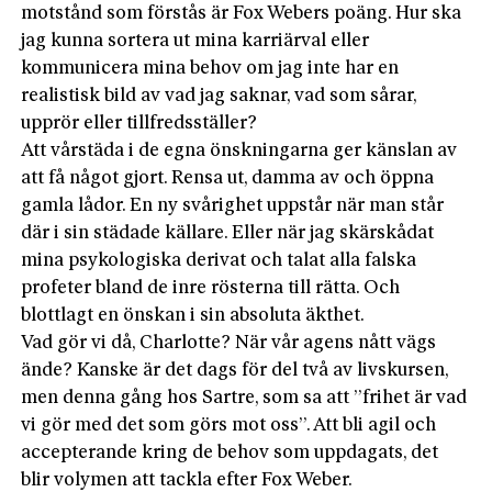
motstånd som förstås är Fox Webers poäng. Hur ska
jag kunna sortera ut mina karriärval eller
kommunicera mina behov om jag inte har en
realistisk bild av vad jag saknar, vad som sårar,
upprör eller tillfredsställer?
Att vårstäda i de egna önskningarna ger känslan av
att få något gjort. Rensa ut, damma av och öppna
gamla lådor. En ny svårighet uppstår när man står
där i sin städade källare. Eller när jag skärskådat
mina psykologiska derivat och talat alla falska
profeter bland de inre rösterna till rätta. Och
blottlagt en önskan i sin absoluta äkthet.
Vad gör vi då, Charlotte? När vår agens nått vägs
ände? Kanske är det dags för del två av livskursen,
men denna gång hos Sartre, som sa att ”frihet är vad
vi gör med det som görs mot oss”. Att bli agil och
accepterande kring de behov som uppdagats, det
blir volymen att tackla efter Fox Weber.