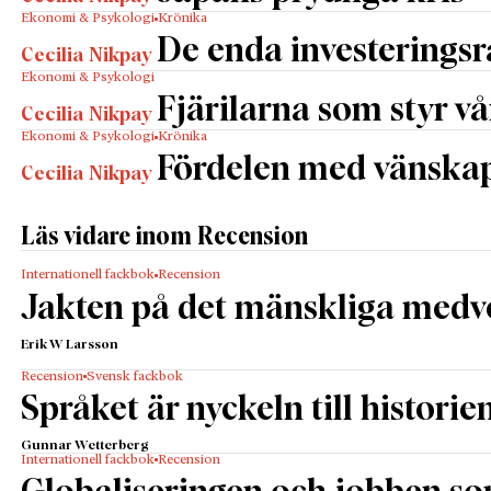
Ekonomi & Psykologi
Krönika
De enda investerings
Cecilia Nikpay
Ekonomi & Psykologi
Fjärilarna som styr v
Cecilia Nikpay
Ekonomi & Psykologi
Krönika
Fördelen med vänska
Cecilia Nikpay
Läs vidare inom Recension
Internationell fackbok
Recension
Jakten på det mänskliga medv
Erik W Larsson
Recension
Svensk fackbok
Språket är nyckeln till historie
Gunnar Wetterberg
Internationell fackbok
Recension