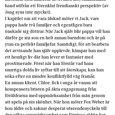
hand utifrån ett förenklat freudianskt perspektiv (av
Jung syns inte mycket).
I kapitlet om att vara älskad möter vi Jack, vars
pappa hade två familjer och egentligen bara
önskade sig döttrar. När Jack själv blir pappa vill han
därför ge sin son en helt annan barndom och är på
ytan en perfekt familjefar. Samtidigt, för att bearbeta
det avvisande han själv upplevde, kämpar han med
ett hemligt liv där han lever ut fantasier med
prostituerade. Först när han förstår vad hans
snurriga dolda liv syftar till att återskapa, kan han
söka efter en mindre konfliktfylld väg framåt.
En annan klient, Chloe, fick i unga år vanan att
kompensera bristen på äkta engagemang från
föräldrarna med uppmärksamhet från män genom
att spela på sin skönhet. När hon möter Fox Weber är
hon äldre och saknar desperat utseendenyckeln till