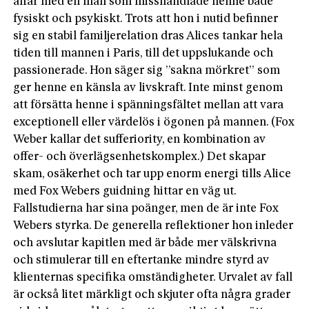
affär med en man som misshandlade henne både
fysiskt och psykiskt. Trots att hon i nutid befinner
sig en stabil familjerelation dras Alices tankar hela
tiden till mannen i Paris, till det uppslukande och
passionerade. Hon säger sig ”sakna mörkret” som
ger henne en känsla av livskraft. Inte minst genom
att försätta henne i spänningsfältet mellan att vara
exceptionell eller värdelös i ögonen på mannen. (Fox
Weber kallar det sufferio­rity, en kombination av
offer- och överlägsenhetskomplex.) Det skapar
skam, osäkerhet och tar upp enorm energi tills Alice
med Fox Webers guidning hittar en väg ut.
Fallstudierna har sina poänger, men de är inte Fox
Webers styrka. De generella reflektioner hon inleder
och avslutar kapitlen med är både mer välskrivna
och stimulerar till en eftertanke mindre styrd av
klienternas specifika omständigheter. Urvalet av fall
är också litet märkligt och skjuter ofta några grader