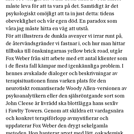
måste leva för att ta vara på det. Samtidigt är det
psykologiskt omöjligt att ta in just detta: tidens
obeveklighet och vår egen död. En paradox som
våra jag måste hitta en väg att utstå.
För att illustrera de dunkla avenyer vi irrar runt på,
de återvändsgränder vi fastnar i, och hur man hittar
tillbaka till önskningarnas yellow brick road, utgår
Fox Weber från sitt arbete med ett antal klienter som
i de flesta fall kämpar med igenkännliga problem. I
hennes avskalade dialoger och beskrivningar av
terapi­situationen finns varken plats för den
neurotiskt romantiserade Woody Allen-versionen av
psykoanalytikern eller den själsröntgande sort som
John Cleese är livrädd ska blottlägga hans sexliv
i Fawlty Towers. Genom att skildra ett vardagsnära
och konkret terapiförlopp avmystifierar och
uppdaterar Fox Weber den drygt sekelgamla
metoden. Hon hanterar arvet med lätt, oakademisk