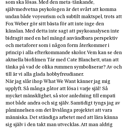
som ska lösas. Med den meta-tänkande,
självmedvetna psykologen är det svårt att komma
undan både voyeurism och subtilt maktspel, trots att
Fox Weber gör sitt bästa för att inte inge den
känslan. Med detta inte sagt att psykoanalysen inte
bidragit med en hel mängd användbara perspektiv
och metaforer som i någon form återkommer i
princip i alla efterkommande skolor. Vem kan se den
aktuel­la biofilmen Tár med Cate Blanchett, utan att
tänka på vad de olika rummen symboliserar? Av och
till är vi alla glada hobbyfreudianer.
När jag slår ihop What We Want känner jag mig
upplyft. Så många gåtor att lösa i varje själ! Så
mycket mänsklighet, så stor anledning till empati
mot både andra och sig själv. Samtidigt tyngs jag av
påminnelsen om det livslånga projektet att vara
människa. Det ständiga arbetet med att lära känna
sig själv i den takt man utvecklas. Att man aldrig