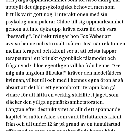
den ytliga uppmärksamhet som förvisso aldrig har
uppfyllt det djuppsykologiska behovet, men som
hittills varit gott nog. I interaktionen med sin
psykolog manipulerar Chloe till sig uppmärksamhet
genom att inte dyka upp, kräva extra tid och vara
”besvärlig”. Indirekt tvingar hon Fox Weber att
avvisa henne och strö salt i såren. Just när relationen
mellan terapeut och klient ser ut att brista tappar
terapeuten i ett kritiskt ögonblick tålamodet och
frågar vad Chloe egentligen vill ha från henne. ”Ge
mig min ungdom tillbaka!” kräver den medelålders
kvinnan, vilket till och med i hennes egna öron är så
absurt att det blir ett genombrott. Terapin kan gå
vidare för att hitta en verklig stabilitet i jaget, som
släcker den ytliga uppmärksamhetstörsten.
Längtan efter destruktivitet är alltid ett spännande
kapitel. Vi möter Alice, som varit författarens klient
från och till under 12 år på grund av en tumultartad