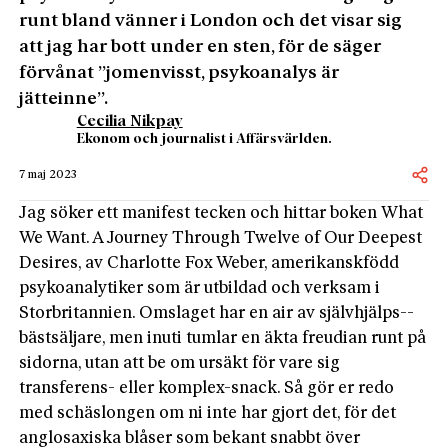
runt bland vänner i London och det visar sig
att jag har bott under en sten, för de säger
förvånat ”jomenvisst, psykoanalys är
jätteinne”.
Cecilia Nikpay
Ekonom och journalist i Affärsvärlden.
7 maj 2023
Jag söker ett manifest tecken och hittar boken What
We Want. A Journey Through Twelve of Our Deepest
Desires, av Charlotte Fox Weber, amerikanskfödd
psykoanalytiker som är utbildad och verksam i
Storbritannien. Omslaget har en air av självhjälps-­
bästsäljare, men inuti tumlar en äkta freudian runt på
sidorna, utan att be om ursäkt för vare sig
transferens- eller komplex-snack. Så gör er redo
med schäslongen om ni inte har gjort det, för det
anglosaxiska blåser som bekant snabbt över