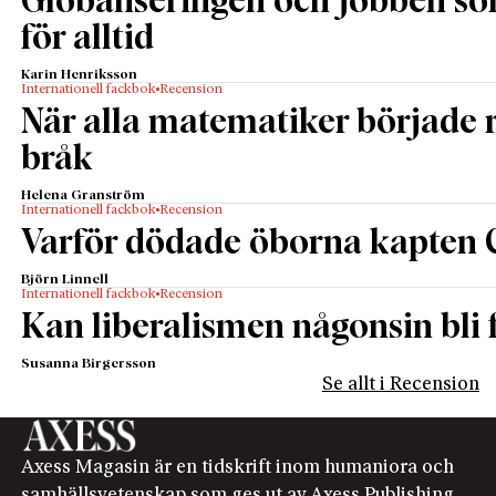
Globaliseringen och jobben s
för alltid
Karin Henriksson
Internationell fackbok
Recension
När alla matematiker började
bråk
Helena Granström
Internationell fackbok
Recension
Varför dödade öborna kapten 
Björn Linnell
Internationell fackbok
Recension
Kan liberalismen någonsin bli f
Susanna Birgersson
Se allt i Recension
Axess Magasin är en tidskrift inom humaniora och
samhällsvetenskap som ges ut av Axess Publishing