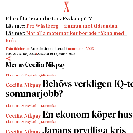
Filosofi
Litteraturhistoria
Psykologi
TV
Läs mer:
Per Wästberg – immun mot tidsandan
Läs mer:
När alla matematiker började räkna med
bråk
Från tidningen:
Artikeln är publicerad i
nummer 4, 2023
.
Publicerad:
Uppdaterad:
7 maj 2023
16 januari 2026
Mer av
Cecilia Nikpay
Ekonomi & Psykologi
Krönika
Behövs verkligen IQ-te
Cecilia Nikpay
sommarjobb?
Ekonomi & Psykologi
Krönika
En ekonom köper hus
Cecilia Nikpay
Ekonomi & Psykologi
Krönika
Japans prydliga kris
Cecilia Nikpay