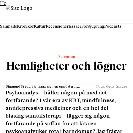
Hoppa till innehåll
Samhälle
Krönikor
Kultur
Recensioner
Essäer
Fördjupning
Podcasts
Recension
Hemligheter och lögner
Sigmund Freud: får finna sig i en uppdatering.
Foto: Getty Images
Psykoanalys – håller någon på med det
fortfarande? I vår era av KBT, mindfulness,
antidepressiva mediciner och en hel del
blaskig samtalsterapi – lägger sig någon
fortfarande på soffan för att låta en
psykoanalytiker rota i barndomen? Jag frågar