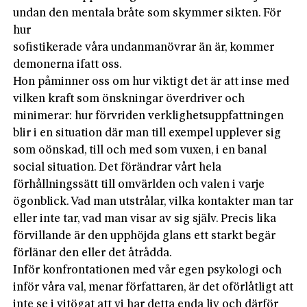
undan den mentala bråte som skymmer sikten. För
hur
sofistikerade våra undanmanövrar än är, kommer
demonerna ifatt oss.
Hon påminner oss om hur viktigt det är att inse med
vilken kraft som önskningar överdriver och
minimerar: hur förvriden verklighetsuppfattningen
blir i en situation där man till exempel upplever sig
som oönskad, till och med som vuxen, i en banal
socia­l situation. Det förändrar vårt hela
förhållningssätt till omvärlden och valen i varje
ögonblick. Vad man utstrålar, vilka kontakter man tar
eller inte tar, vad man visar av sig själv. Precis lika
förvillande är den upphöjda glans ett starkt begär
förlänar den eller det åtrådda.
Inför konfrontationen med vår egen psykologi och
inför våra val, menar författaren, är det oförlåtligt att
inte se i vitögat att vi har detta enda liv och därför