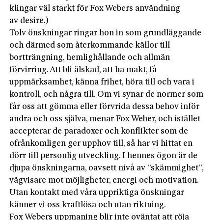
klingar väl starkt för Fox Webers användning
av desire.)
Tolv önskningar ringar hon in som grundläggande
och därmed som återkommande källor till
bortträngning, hemlighållande och allmän
förvirring. Att bli älskad, att ha makt, få
uppmärksamhet, känna frihet, höra till och vara i
kontroll, och några till. Om vi synar de normer som
får oss att gömma eller förvrida dessa behov inför
andra och oss själva, menar Fox Weber, och istället
accepterar de paradoxer och konflikter som de
ofrånkomligen ger upphov till, så har vi hittat en
dörr till personlig utveckling. I hennes ögon är de
djupa önskningarna, oavsett nivå av ”skämmighet”,
vägvisare mot möjligheter, energi och motivation.
Utan kontakt med våra uppriktiga önskningar
känner vi oss kraftlösa och utan riktning.
Fox Webers uppmaning blir inte oväntat att röja