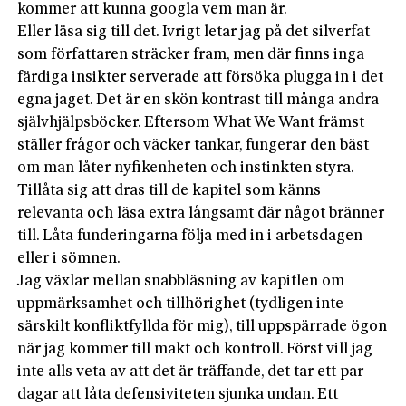
kommer att kunna googla vem man är.
Eller läsa sig till det. Ivrigt letar jag på det silverfat
som författaren sträcker fram, men där finns inga
färdiga insikter serverade att försöka plugga in i det
egna jaget. Det är en skön kontrast till många andra
självhjälpsböcker. Eftersom What We Want främst
ställer frågor och väcker tankar, fungerar den bäst
om man låter nyfikenheten och instinkten styra.
Tillåta sig att dras till de kapitel som känns
relevanta och läsa extra långsamt där något bränner
till. Låta funderingarna följa med in i arbetsdagen
eller i sömnen.
Jag växlar mellan snabbläsning av kapitlen om
uppmärksamhet och tillhörighet (tydligen inte
särskilt konfliktfyllda för mig), till uppspärrade ögon
när jag kommer till makt och kontroll. Först vill jag
inte alls veta av att det är träffande, det tar ett par
dagar att låta defensiviteten sjunka undan. Ett