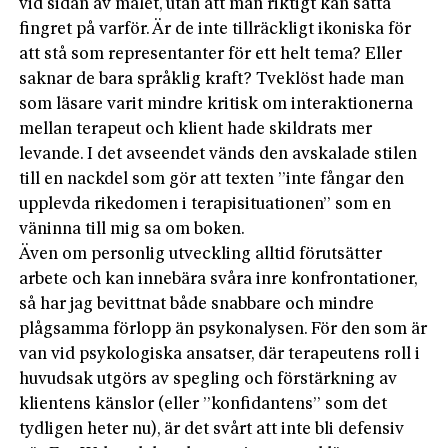
vid sidan av målet, utan att man riktigt kan sätta
fingret på varför. Är de inte tillräckligt ikoniska för
att stå som representanter för ett helt tema? Eller
saknar de bara språklig kraft? Tveklöst hade man
som läsare varit mindre kritisk om interaktionerna
mellan terapeut och klient hade skildrats mer
levande. I det avseendet vänds den avskalade stilen
till en nackdel som gör att texten ”inte fångar den
upplevda rikedomen i terapisituationen” som en
väninna till mig sa om boken.
Även om personlig utveckling alltid förutsätter
arbete och kan innebära svåra inre konfrontationer,
så har jag bevittnat både snabbare och mindre
plågsamma förlopp än psykonalysen. För den som är
van vid psykologiska ansatser, där terapeutens roll i
huvudsak utgörs av spegling och förstärkning av
klientens känslor (eller ”konfidantens” som det
tydligen heter nu), är det svårt att inte bli defensiv