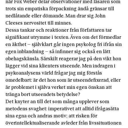
när Fox Weber delar observationer med läsaren som
trots sin empatiska förpackning ändå gränsar till
nedlåtande eller dömande. Man drar sig John
Cleeses nervositet till minnes.
Dessa tankar och reaktioner från författaren tar
signifikant utrymme i texten. Även om det förmedlar
en äkthet – självklart går ingen psykolog fri ifrån sin
egen inblandning – så infinner sig också en lätt
obehagskänsla. Särskilt reagerar jag på den vikt hon
lägger vid sina klienters utseende. Men indragen i
psykoanalysens värld frågar jag mig förstås
omedelbart: är det hon som är utseendefixerad, eller
är problemet i själva verket min egen önskan att
tränga bort utseendets betydelse?
Det knyter an till det som många upplever som
metodens svaghet: imperativet att alltid ifrågasätta
sina egna och andras motiv; att risken för
överintellektualiserande avleder från livssituationen