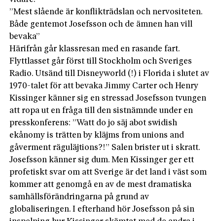
”Mest slåen­de är konflikträdslan och nervositeten.
Både gentemot Josefsson och de ämnen han vill
bevaka”
Härifrån går klassresan med en rasande fart.
Flyttlasset går först till Stockholm och Sveriges
Radio. Utsänd till Disneyworld (!) i Florida i slutet av
1970-talet för att bevaka Jimmy Carter och Henry
Kissinger känner sig en stressad Josefsson tvungen
att ropa ut en fråga till den sistnämnde under en
presskonferens: ”Watt do jo säj abot swidish
ekånomy is trätten by kläjms from unions and
gåverment räguläjtions?!” Salen brister ut i skratt.
Josefsson känner sig dum. Men Kissinger ger ett
profetiskt svar om att Sverige är det land i väst som
kommer att genomgå en av de mest dramatiska
samhällsförändringarna på grund av
globaliseringen. I efterhand hör Josefsson på sin