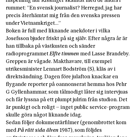
inspelning hur Kissinger skämtat med de andra i
rummet: ”En svensk journalist? Herregud, jag har
precis återhämtat mig från den svenska pressen
under Vietnamkriget…”
Boken är full med liknande anekdoter i vilka
Josefsson bjuder friskt på sig själv. Efter några år är
han tillbaka på västkusten och sänder
radioprogrammet
Elfte timmen
med Lasse Brandeby.
Greppen är vågade. Makthavare, till exempel
utrikesminister Lennart Bodström (S), kläs av i
direktsändning. Dagen före julafton knackar en
flygande reporter på oannonserat hemma hos Pehr
G Gyllenhammar, som tålmodigt låter sig intervjuas
och får lyssna på ett plumpt julrim från studion. Det
är punkigt och roligt – inget public service-program
skulle göra något liknande idag.
Sedan följer dokumentärfilmer (genombrottet kom
med
På rätt sida älven
1987), som följdes