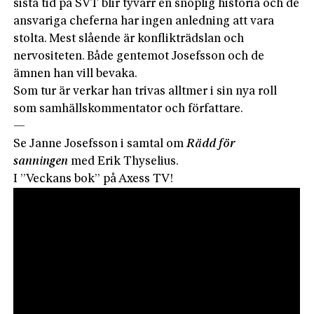
sista tid på SVT blir tyvärr en snöplig historia och de
ansvariga cheferna har ingen anledning att vara
stolta. Mest slåen­de är konflikträdslan och
nervositeten. Både gentemot Josefsson och de
ämnen han vill bevaka.
Som tur är verkar han trivas alltmer i sin nya roll
som samhällskommentator och författare.
—
Se Janne Josefsson i samtal om
Rädd för
sanningen
med Erik Thyselius.
I ”Veckans bok” på Axess TV!