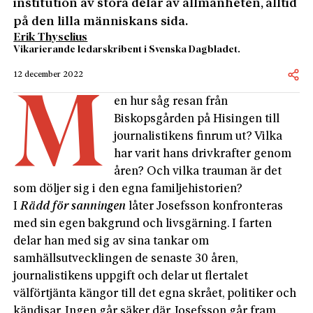
institution av stora delar av allmänheten, alltid
på den lilla människans sida.
Erik Thyselius
Vikarierande ledarskribent i Svenska Dagbladet.
12 december 2022
M
en hur såg resan från
Biskopsgården på Hisingen till
journalistikens finrum ut? Vilka
har varit hans drivkrafter genom
åren? Och vilka trauman är det
som döljer sig i den egna familjehistorien?
I
Rädd för sanningen
låter Josefsson konfronteras
med sin egen bakgrund och livsgärning. I farten
delar han med sig av sina tankar om
samhällsutvecklingen de senaste 30 åren,
journalistikens uppgift och delar ut flertalet
välförtjänta kängor till det egna skrået, politiker och
kändisar. Ingen går säker där Josefsson går fram.