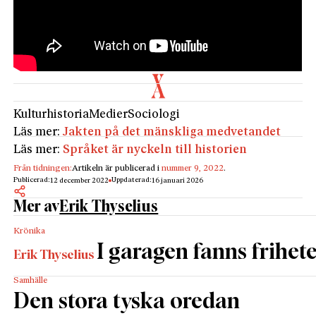
Kulturhistoria
Medier
Sociologi
Läs mer:
Jakten på det mänskliga medvetandet
Läs mer:
Språket är nyckeln till historien
Från tidningen:
Artikeln är publicerad i
nummer 9, 2022
.
Publicerad:
Uppdaterad:
12 december 2022
16 januari 2026
Mer av
Erik Thyselius
Krönika
I garagen fanns frihet
Erik Thyselius
Samhälle
Den stora tyska oredan