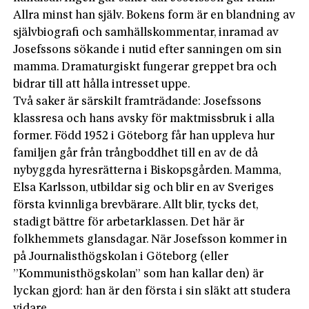
Allra minst han själv. Bokens form är en blandning av
självbiografi och samhällskommentar, inramad av
Josefssons sökande i nutid efter sanningen om sin
mamma. Dramaturgiskt fungerar greppet bra och
bidrar till att hålla intresset uppe.
Två saker är särskilt framträdande: Josefssons
klassresa och hans avsky för maktmissbruk i alla
former. Född 1952 i Göteborg får han uppleva hur
familjen går från trångboddhet till en av de då
nybyggda hyresrätterna i Biskopsgården. Mamma,
Elsa Karlsson, utbildar sig och blir en av Sveriges
första kvinnliga brevbärare. Allt blir, tycks det,
stadigt bättre för arbetarklassen. Det här är
folkhemmets glansdagar. När Josefsson kommer in
på Journalisthögskolan i Göteborg (eller
”Kommunisthögskolan” som han kal­lar den) är
lyckan gjord: han är den första i sin släkt att studera
vidare.