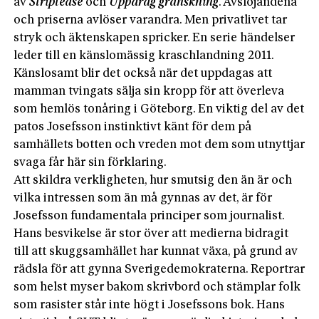
av
Striptease
och
Uppdrag granskning
. Avslöjandena
och priserna avlöser varandra. Men privatlivet tar
stryk och äktenskapen spricker. En serie händelser
leder till en känslomässig kraschlandning 2011.
Känslosamt blir det också när det uppdagas att
mamman tvingats sälja sin kropp för att överleva
som hemlös tonåring i Göteborg. En viktig del av det
patos Josefsson instinktivt känt för dem på
samhällets botten och vreden mot dem som utnyttjar
svaga får här sin förklaring.
Att skildra verkligheten, hur smutsig den än är och
vilka intressen som än må gynnas av det, är för
Josefsson fundamentala principer som journalist.
Hans besvikelse är stor över att medierna bidragit
till att skuggsamhället har kunnat växa, på grund av
rädsla för att gynna Sverige­demokraterna. Reportrar
som helst myser bakom skrivbord och stämplar folk
som rasister står inte högt i Josefssons bok. Hans