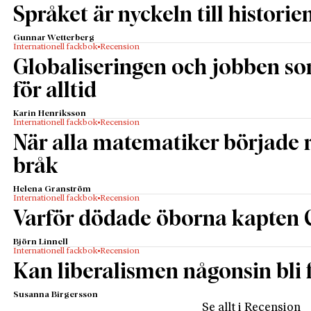
Språket är nyckeln till historie
Gunnar Wetterberg
Internationell fackbok
Recension
Globaliseringen och jobben s
för alltid
Karin Henriksson
Internationell fackbok
Recension
När alla matematiker började
bråk
Helena Granström
Internationell fackbok
Recension
Varför dödade öborna kapten 
Björn Linnell
Internationell fackbok
Recension
Kan liberalismen någonsin bli f
Susanna Birgersson
Se allt i Recension