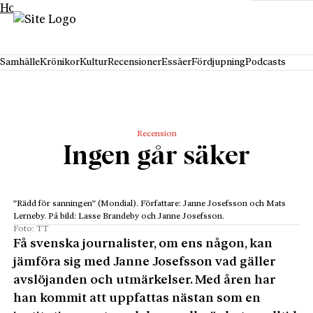
Hoppa till innehåll
Samhälle
Krönikor
Kultur
Recensioner
Essäer
Fördjupning
Podcasts
Recension
Ingen går säker
”Rädd för sanningen” (Mondial). Författare: Janne Josefsson och Mats
Lerneby. På bild: Lasse Brandeby och Janne Josefsson.
Foto: TT
Få svenska journalister, om ens någon, kan
jämföra sig med Janne Josefsson vad gäller
avslöjanden och utmärkelser. Med åren har
han kommit att uppfattas nästan som en