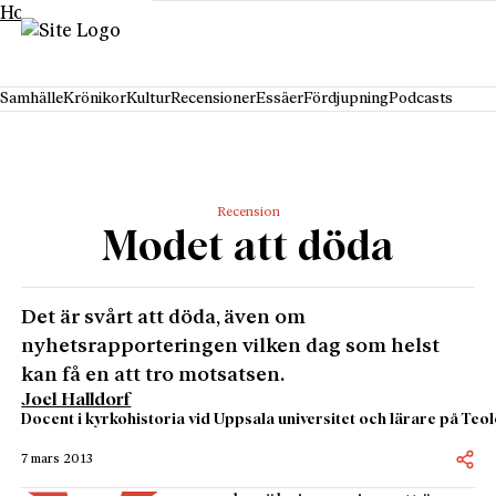
Hoppa till innehåll
Samhälle
Krönikor
Kultur
Recensioner
Essäer
Fördjupning
Podcasts
Recension
Modet att döda
Det är svårt att döda, även om
nyhetsrapporteringen vilken dag som helst
kan få en att tro motsatsen.
Joel Halldorf
Docent i kyrkohistoria vid Uppsala universitet och lärare på Te
7 mars 2013