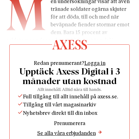
M
en undersökningar visar att även
tränade soldater ogärna skjuter
för att döda, till och med när
beväpnade fiender stormar emot
dem. Bara 15 procent av
soldaterna under andra världskriget tog del i
striderna genom att skjuta på fienden. Men för dem
som sköt och dödade var detta ofta det största
Redan prenumerant?
Logga in
traumat. Det värsta var inte skräcken, inte
Upptäck Axess Digital i 3
skrikandet, sårade kamrater – utan att de hade
släckt en människas liv.
månader utan kostnad
Författaren William Manchester tar upp detta när
Allt innehåll. Alltid nära till hands.
han skriver om sin tid som soldat i andra
Full tillgång till allt innehåll på axess.se.
världskriget. Hans enhet blev beskjuten av en
Tillgång till vårt magasinarkiv
krypskytt som barrikaderat sig i en fiskebod.
Nyhetsbrev direkt till din inbox
Manchester bröt sig in i det lilla skjulet och
Prenumerera
hamnade i samma rum som skytten:
Se alla våra erbjudanden
”Han satt fast i sin sele och jag sköt honom med min