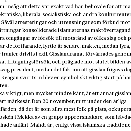
i, insåg att detta var exakt vad han behövde för att m
kratiska, liberala, socialistiska och andra konkurrente
 Såväl arresteringar och utrensningar som förbud mot 
ättningar konsoliderade islamisternas maktövertagand
era omgångar av försök till motstånd av olika slag och p
ar de fortfarande, fyrtio år senare, makten, medan fyra,
 iranier drivits i exil. Gisslandramat förvärrades genom
at fritagningsförsök, och präglade mot slutet bilden a
svag president, medan det faktum att gisslan frigavs d
t Reagan svurits in blev en symboliskt viktig start på ha
ten.
ka viktigt, men mycket mindre känt, är ett annat gissl
årt märkesår. Den 20 november, mitt under den årliga
färden, då det är som allra mest folk på plats, ockuper
oskén i Mekka av en grupp upprorsmakare, som hävdad
ade anlänt. Mahdi är , enligt vissa islamiska traditione