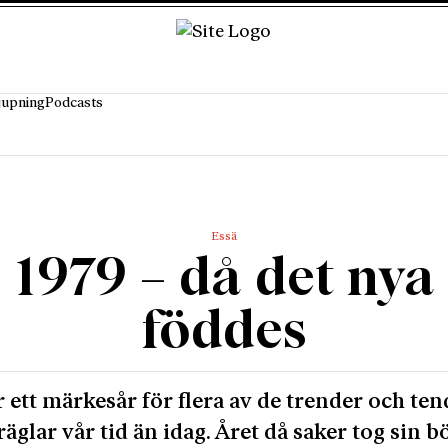
jupning
Podcasts
Essä
1979 – då det nya
föddes
r ett märkesår för flera av de trender och te
äglar vår tid än idag. Året då saker tog sin b