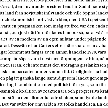
den 26 mars 1979, trots protester från bland annat Syri
l-Assad, den nuvarande presidentens far. Sadat hade sty
tt land från sovjetiskt inflytande och ville öppna lande
kt och ekonomiskt mot västvärlden, med USA i spetsen.
 varit en pragmatiker, som insåg att fred var den enda 
amåt, och just därför mördades han också, bara två år e
alet, av en medlem av sin egen militär, under pågående
arad. Dessvärre har Carters eftermäle snarare än av ha
gar kommit att färgas av en annan händelse 1979, vars
se nog får sägas vara i nivå med öppningen av Kina, näm
onen i Iran, och inte minst den utdragna gisslankrisen 
nska ambassaden under samma tid. Oroligheterna had
igen pågått ganska länge, samtidigt som landet genomgi
ering, i kombination med politiskt förtryck, som till sl
osannolik koalition av reaktionära och progressiva kraf
mt störta den alltmer hatade shahen, som flydde lande
. Det var svårt för omvärlden att tolka händelsen. En de