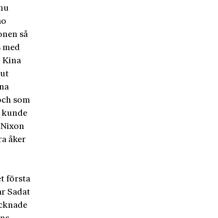
nnu
ao
ionen så
s med
i Kina
 ut
ina
 och som
n kunde
r Nixon
ra åker
t första
ar Sadat
ecknade