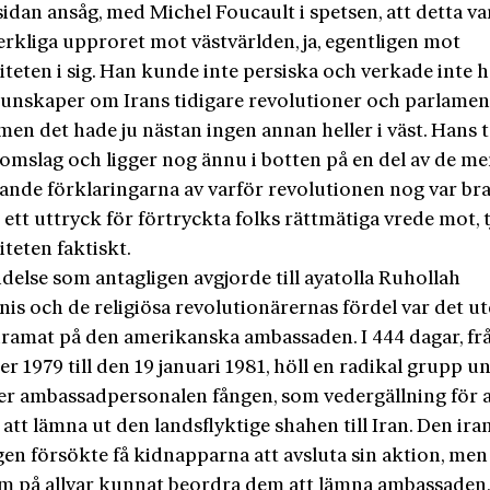
idan ansåg, med Michel Foucault i spetsen, att detta va
erkliga upproret mot västvärlden, ja, egentligen mot
teten i sig. Han kunde inte persiska och verkade inte 
kunskaper om Irans tidigare revolutioner och parlamen
men det hade ju nästan ingen annan heller i väst. Hans 
nomslag och ligger nog ännu i botten på en del av de me
ande förklaringarna av varför revolutionen nog var br
 ett uttryck för förtryckta folks rättmätiga vrede mot, t
teten faktiskt.
delse som antagligen avgjorde till ayatolla Ruhollah
is och de religiösa revolutionärernas fördel var det u
dramat på den amerikanska ambassaden. I 444 dagar, fr
 1979 till den 19 januari 1981, höll en radikal grupp u
ter ambassadpersonalen fången, som vedergällning för 
att lämna ut den landsflyktige shahen till Iran. Den ira
gen försökte få kidnapparna att avsluta sin aktion, men
m på allvar kunnat beordra dem att lämna ambassaden