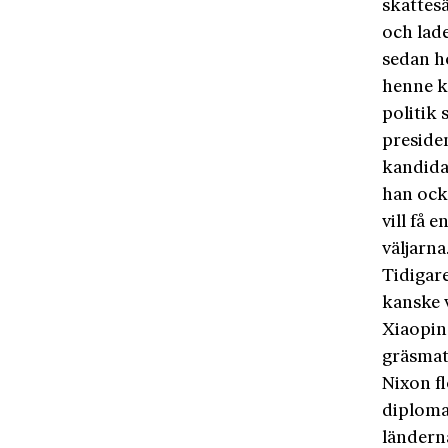
skattes
och lad
sedan h
henne k
politik
preside
kandida
han ocks
vill få 
väljarna
Tidigar
kanske 
Xiaopin
gräsmatt
Nixon fl
diploma
länderna