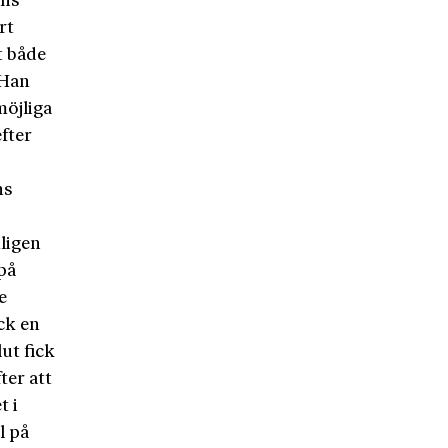
ens
rt
t både
 Han
möjliga
fter
ns
ligen
på
e
ck en
ut fick
ter att
t i
l på