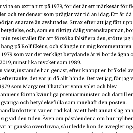
 vi ta en extra titt på 1979, för det är ett märkesår för fl
er och tendenser som präglar vår tid än idag. Ett år då
början snarare än avslutades. Strax efter att jag fått u
 betydelse, och, som en riktigt dålig vetenskapsman, bör
min tes istället för att försöka falsifiera den, stötte jag i
ang på Rolf Ekéus, och slängde ur mig kommentaren a
r 1979 som var det verkligt betydande år vi borde ägna o
2019, minst lika mycket som 1989.
 visst, instämde han genast, efter knappt en bråkdel av
eftertanke, det var ju då allt hände. Det vet jag, för jag 
 1979 som Margaret Thatcher vann valet och blev
anniens första kvinnliga premiärminister, och därtill e
ngvariga och betydelsefulla som innehaft den posten.
andlardottern var en radikal, av ett helt annat slag än
 sig vid den tiden. Även om påståendena om hur nyliber
ivit är ganska överdrivna, så inledde hon de avreglerin