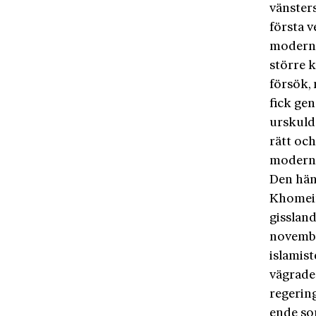
vänsters
första v
moderni
större 
försök, 
fick ge
urskuld
rätt och
moderni
Den hän
Khomein
gisslan
november
islamis
vägrade 
regerin
ende so