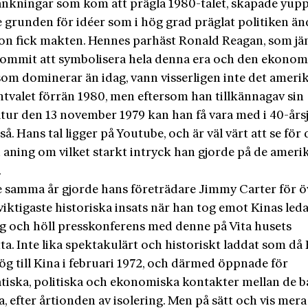
änkningar som kom att prägla 1980-talet, skapade yup
e grunden för idéer som i hög grad präglat politiken än
on fick makten. Hennes parhäst Ronald Reagan, som j
ommit att symbolisera hela denna era och den ekonom
 som dominerar än idag, vann visserligen inte det amer
ntvalet förrän 1980, men eftersom han tillkännagav sin
tur den 13 november 1979 kan han få vara med i 40-årsj
å. Hans tal ligger på Youtube, och är väl värt att se fö
en aning om vilket starkt intryck han gjorde på de amer
.
e samma år gjorde hans företrädare Jimmy Carter för öv
viktigaste historiska insats när han tog emot Kinas led
g och höll presskonferens med denne på Vita husets
a. Inte lika spektakulärt och historiskt laddat som då
ög till Kina i februari 1972, och därmed öppnade för
tiska, politiska och ekonomiska kontakter mellan de 
, efter årtionden av isolering. Men på sätt och vis mera