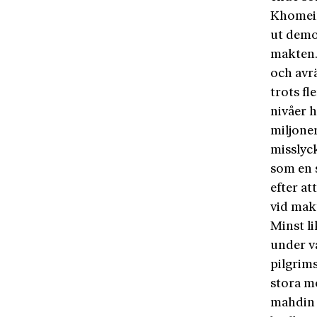
Khomein
ut demo
makten.
och avr
trots fl
nivåer h
miljoner
misslyck
som en 
efter at
vid mak
Minst li
under v
pilgrims
stora m
mahdin h