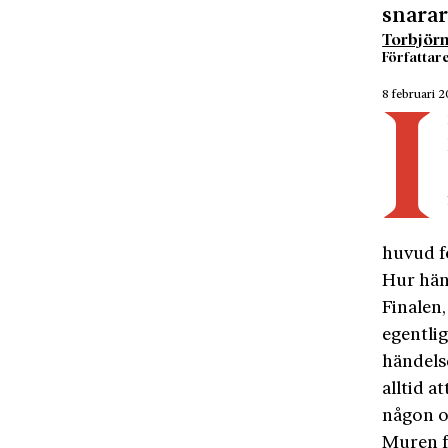
snarar
Torbjörn
Författar
8 februari 
I
huvud fö
Hur hän
Finalen,
egentlig
händelse
alltid a
någon o
Muren fö