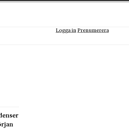
Logga in
Prenumerera
ndenser
örjan