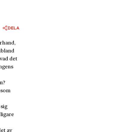
DELA
erhand,
 ibland
 vad det
ungens
en?
r som
 sig
rligare
det av