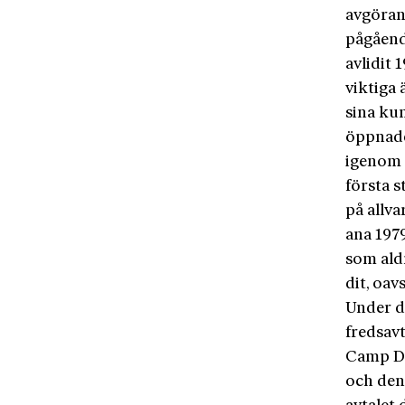
avgöran
pågåend
avlidit 
viktiga
sina ku
öppnade
igenom 
första 
på allv
ana 1979
som aldr
dit, oav
Under de
fredsavt
Camp Da
och den