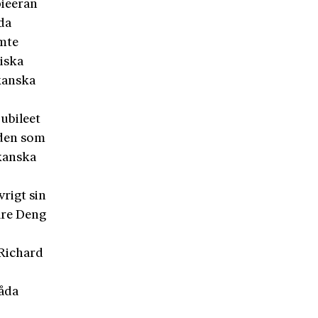
pieeran
da
ämte
iska
ikanska
ubileet
r den som
ikanska
rigt sin
are Deng
 Richard
båda