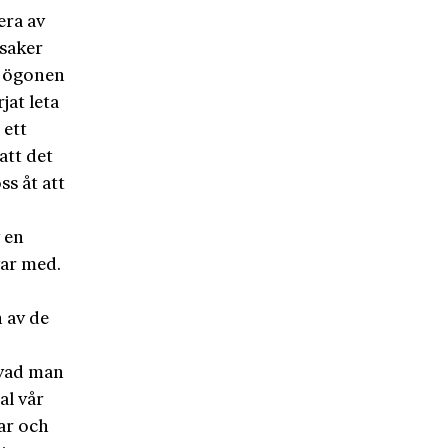
era av
 saker
pp ögonen
jat leta
 ett
tt det
ss åt att
 en
var med.
n av de
 vad man
al vår
gar och