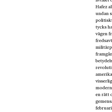
avtalet 
Hafez a
undan si
politis
tycks ha
vägen fr
fredsavt
militärp
framgån
betydel
revoluti
amerika
visserl
modernis
en rätt 
gemensa
februari