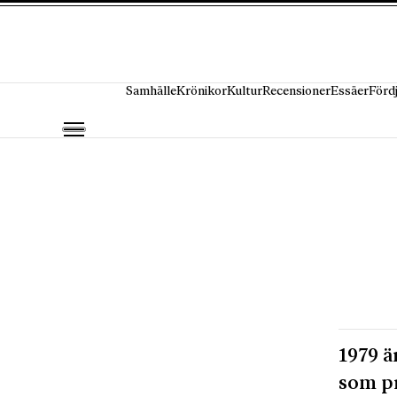
Hoppa till innehåll
Samhälle
Krönikor
Kultur
Recensioner
Essäer
Förd
1979 ä
som pr