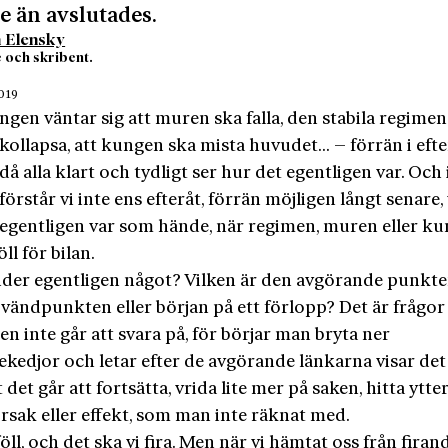
e än avslutades.
 Elensky
e och skribent.
2019
ngen väntar sig att muren ska falla, den stabila regimen
kollapsa, att kungen ska mista huvudet… – förrän i eft
då alla klart och tydligt ser hur det egentligen var. Och
förstår vi inte ens efteråt, förrän möjligen långt senare,
egentligen var som hände, när regimen, muren eller k
ll för bilan.
der egentligen något? Vilken är den avgörande punkt
 vändpunkten eller början på ett förlopp? Det är frågo
en inte går att svara på, för börjar man bryta ner
kedjor och letar efter de avgörande länkarna visar det
tt det går att fortsätta, vrida lite mer på saken, hitta ytte
rsak eller effekt, som man inte räknat med.
ll, och det ska vi fira. Men när vi hämtat oss från firan