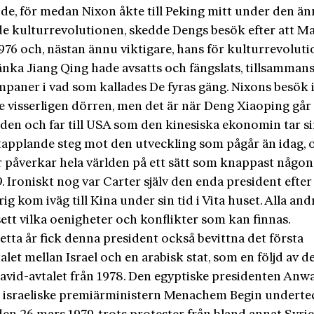
de, för medan Nixon åkte till Peking mitt under den ä
e kulturrevolutionen, skedde Dengs besök efter att M
1976 och, nästan ännu viktigare, hans för kulturrevolut
 änka Jiang Qing hade avsatts och fängslats, tillsamman
mpaner i vad som kallades De fyras gäng. Nixons besök 
 visserligen dörren, men det är när Deng Xiaoping går
den och far till USA som den kinesiska ekonomin tar s
stapplande steg mot den utveckling som pågår än idag,
ar påverkar hela världen på ett sätt som knappast någo
. Ironiskt nog var Carter själv den enda president efte
ig kom iväg till Kina under sin tid i Vita huset. Alla and
sett vilka oenigheter och konflikter som kan finnas.
tta år fick denna president också bevittna det första
alet mellan Israel och en arabisk stat, som en följd av de
vid-avtalet från 1978. Den egyptiske presidenten Anw
 israeliske premiärministern Menachem Begin undert