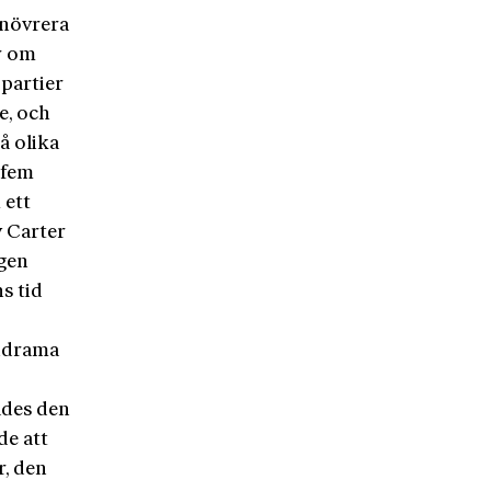
anövrera
r om
partier
e, och
å olika
 fem
 ett
v Carter
agen
ns tid
andrama
ades den
e att
r, den