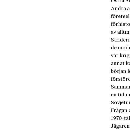
Östra A
Andra a
företeel
förhist
av alltm
Stridern
de mode
var kri
annat k
början l
förstör
Sammant
en tid m
Sovjetu
Frågan o
1970-ta
Jägaren