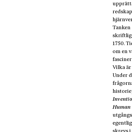
upprätta
redskap
hjärnve
Tanken a
skriftli
1750. T
om en v
fascine
Vilka är
Under d
frågorn
histori
Inventio
Human 
utgångs
egentli
skrevs 