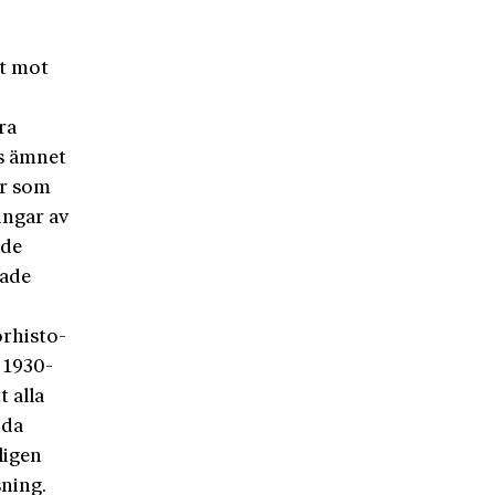
et mot
ra
es ämnet
er som
ingar av
ade
Hade
rhi­sto­
 1930-
 alla
ida
ligen
sning.