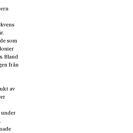
dern
ekvens
r.
ande som
lonier
s. Bland
gen från
ukt av
ver
å under
.
mnade