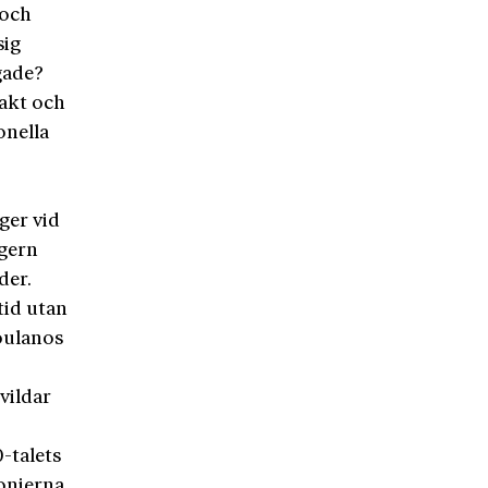
 och
sig
gade?
jakt och
onella
ger vid
ögern
der.
tid utan
oulanos
vildar
-talets
onierna,