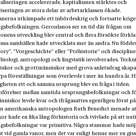
aliseringen accelererade, kapitalismen stärktes och
iseringen av stora delar av arbetarklassen ökade.
nerna utkämpade ett inbördeskrig och fortsatte krig
gsbefolkningen. Geroulanos ser en tid där frågan om
tionens utveckling blev central och flera försökte förkla
vissa samhällen hade utvecklats mer än andra. Nu född
ory”, ”Vor­geschichte” eller ”Préhistorie” och disciplin
 biologi, antropologi och lingvistik involverades. Teckn
skor och grottmänni­skor med grova anletsdrag skap
ypa föreställningar som överlevde i mer än hundra år. 
gheten ett och samma ursprung blev en fråga i tiden.
mförelser mellan samtida ursprungsbefolkningar och fö
nniskor levde kvar och ifrågasattes egentligen först på
Den amerikanska antropologen Ruth Benedict menade att
r hade en lika lång förhistoria och tvivlade på att nut
gsbefolkningar var primitiva. Några stammar hade möj
ast vid gamla vanor, men det var enligt henne mer en gis