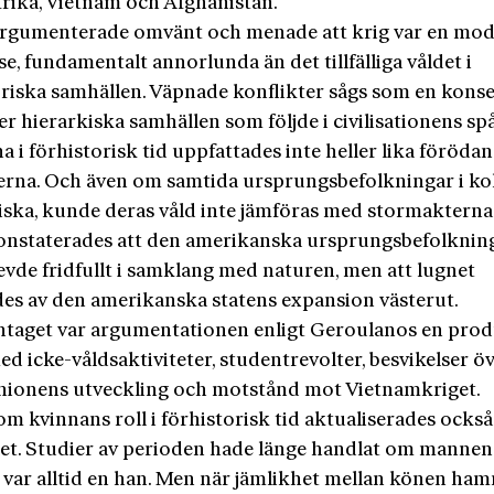
frika, Vietnam och Afghanistan.
rgumenterade omvänt och menade att krig var en mo
se, fundamentalt annorlunda än det tillfälliga våldet i
oriska samhällen. Väpnade konflikter sågs som en kons
er hierarkiska samhällen som följde i civilisationens spå
a i förhistorisk tid uppfattades inte heller lika föröd
rna. Och även om samtida ursprungsbefolkningar i ko
giska, kunde deras våld inte jämföras med stormakterna
onstaterades att den amerikans­ka ursprungsbefolknin
evde fridfullt i samklang med naturen, men att lugnet
des av den amerikanska statens expansion västerut.
aget var argumentationen enligt Geroulanos en prod
ed icke-våldsaktiviteter, studentrevolter, besvikelser ö
nionens utveckling och motstånd mot Vietnamkriget.
m kvinnans roll i förhistorisk tid aktualiserades ocks
let. Studier av perioden hade länge handlat om mannen
 var alltid en han. Men när jämlikhet mellan könen ha