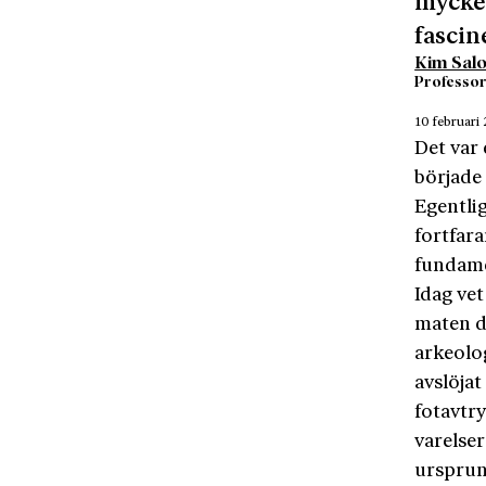
mycket
fascin
Kim Sal
Professor 
10 februari
Det var 
började
Egentli
fortfara
fundame
Idag ve
maten de
arkeolo
avslöjat
fotavtr
varelser
ursprun