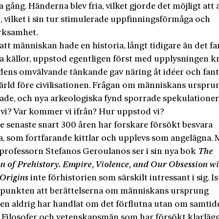
 gång. Händerna blev fria, vilket gjorde det möjligt att
, vilket i sin tur stimulerade uppfinningsförmåga och
rksamhet.
tt människan hade en historia, långt tidigare än det f
ga källor, uppstod egentligen först med upplysningen k
idens omvälvande tänkande gav näring åt idéer och fant
ärld före civilisationen. Frågan om människans urspru
rade, och nya arkeologiska fynd sporrade spekulationer
 vi? Var kommer vi ifrån? Hur uppstod vi?
e senaste snart 300 åren har forskare försökt besvara
a, som fortfarande kittlar och upplevs som angelägna.
eprofessorn Stefanos Geroulanos ser i sin nya bok
The
n of Prehistory. Empire, Violence,­ and Our Obsession w
Origins
inte förhistorien som särskilt intressant i sig. Is
punkten att berättelserna om människans ursprung
gen aldrig har handlat om det förflutna utan om samtid
i. Filosofer och vetenskapsmän som har försökt klarlägg