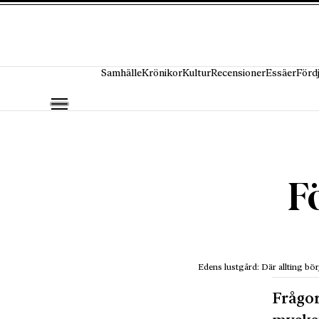
Hoppa till innehåll
Samhälle
Krönikor
Kultur
Recensioner
Essäer
Förd
F
Edens lustgård: Där allting bör
Frågor