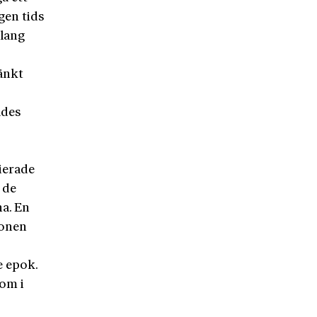
egen tids
klang
änkt
ades
e
nierade
 de
na. En
ionen
e epok.
som i