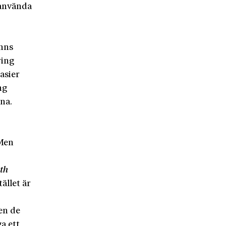
 använda
anns
ring
asier
ng
na.
 Men
ith
tället är
en de
a ett