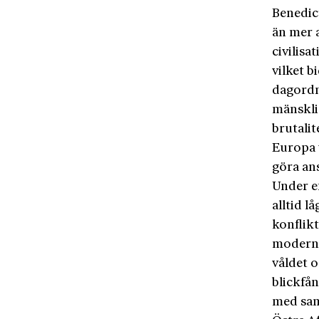
Benedict
än mer a
civilisa
vilket 
dagordn
mänskli
brutalit
Europa v
göra ans
Under e
alltid l
konflik
moderna
våldet o
blickfån
med sam