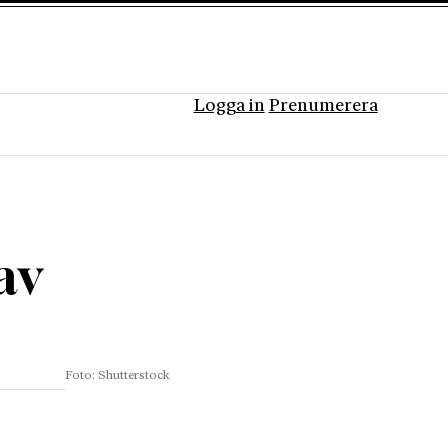
Logga in
Prenumerera
av
Foto: Shutterstock
r