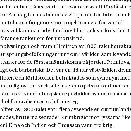
förflutet har främst varit intresserade av att förstå sin 
tion. Än idag formas bilden av ett fjärran förflutet i sam
 nutida och fungerar som projektionsyta för vår tid.
nos vill komma underfund med hur och varför vi har t
farande tänker om förhistorisk tid.
pplysningen och fram till mitten av 1800-talet betrakt
 ursprungsbefolkningar runt om i världen som levand
tanter för de första människorna på jorden. Primitiva,
iga och barbariska. Det var en tid när västvärlden defi
teten och förhistorien betraktades som synonym med
vna, religiöst outvecklade icke-europeiska kontinenter
istorieskrivning utmejslade självbilder av den egna nat
ol för civilisation och framsteg.
älften av 1800-talet var i flera avseende en omtumland
enades, britterna segrade i Krimkriget mot ryssarna lik
er i Kina och Indien och Preussen vann tre krig.