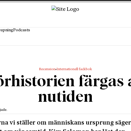
jupning
Podcasts
Recension
Internationell fackbok
örhistorien färgas 
nutiden
jade.
na vi ställer om människans ursprung säge