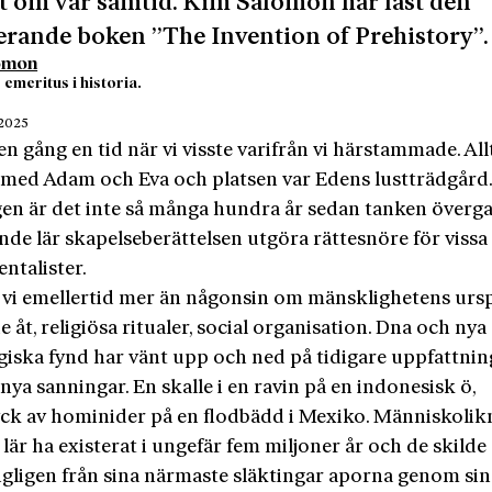
 om vår samtid. Kim Salomon har läst den
erande boken ”The Invention of Prehistory”.
omon
emeritus i historia.
 2025
en gång en tid när vi viss­te varifrån vi härstammade. All
 med Adam och Eva och platsen var Edens lustträdgård
gen är det inte så många hundra år sedan tanken överg
nde lär skapelseberättelsen utgöra rättesnöre för vissa
ntalister.
t vi emellertid mer än någonsin om mänsklighetens urs
 åt, religiösa ritualer, social organisation. Dna och nya
giska fynd har vänt upp och ned på tidigare uppfattni
 nya sanningar. En skalle i en ravin på en indonesisk ö,
yck av hominider på en flodbädd i Mexiko. Människoli
 lär ha existerat i ungefär fem miljoner år och de skilde 
gligen från sina närmaste släktingar aporna genom sin