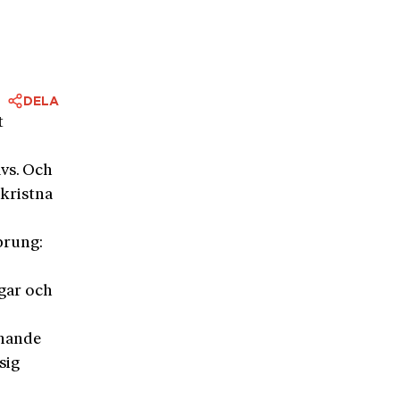
DELA
t
.
avs. Och
 kristna
prung:
ngar och
knande
sig