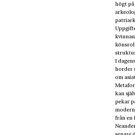
högt på
arkeolog
patriar
Uppgift
kvinnan
könsroll
struktu
I dagen
horder 
om asiat
Metafore
kan sjä
pekar p
moderni
från en 
Neander
senare 