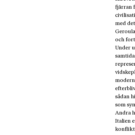
fjärran 
civilisa
med det
Geroula
och fort
Under u
samtida
represen
vidskepl
moderni
efterbli
sådan h
som symb
Andra h
Italien 
konflikt