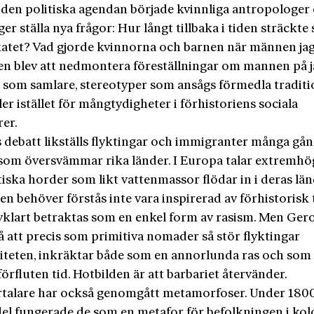
 den politiska agendan började kvinnliga antropologer
er ställa nya frågor: Hur långt tillbaka i tiden sträckte 
ka­tet? Vad gjorde kvinnorna och barnen när männen ja
en blev att nedmontera föreställningar om mannen på 
 som samlare, stereotyper som ansågs förmedla traditi
er istället för mångtydigheter i förhistoriens sociala
rer.
s debatt likställs flyktingar och immigranter många gån
som översvämmar rika länder. I Europa talar extremh
iska horder som likt vattenmassor flödar in i deras län
n behöver förstås inte vara inspirerad av förhistorisk 
lvklart betraktas som en enkel form av rasism. Men Ger
å att precis som primitiva nomader så stör flyktingar
teten, inkräktar både som en annorlunda ras och som 
förfluten tid. Hotbilden är att barbariet återvänder.
talare har också genomgått metamorfoser. Under 1800
del fungerade de som en metafor för befolkningen i kol