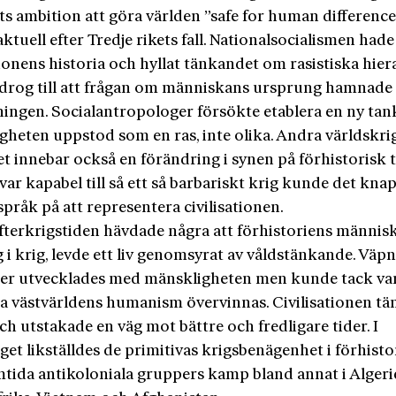
s ambition att göra världen ”safe for human difference
ktuell efter Tredje rikets fall. Nationalsocialismen had
tionens historia och hyllat tänkandet om rasistiska hiera
bidrog till att frågan om människans ursprung hamnade
ingen. Social­antropologer försökte etablera en ny tan
gheten uppstod som en ras, inte olika. Andra världskri
et innebar också en förändring i synen på förhistorisk 
ar kapabel till så ett så barbariskt krig kunde det kna
pråk på att representera civilisationen.
fterkrigstiden hävdade några att förhistoriens männis
åg i krig, levde ett liv genomsyrat av våldstänkande. Väp
ter utvecklades med mänskligheten men kunde tack va
 västvärldens humanism övervinnas. Civilisationen tä
ch utstakade en väg mot bättre och fredligare tider. I
get likställdes de primitivas krigsbenägenhet i förhisto
tida antikoloniala gruppers kamp bland annat i Algerie