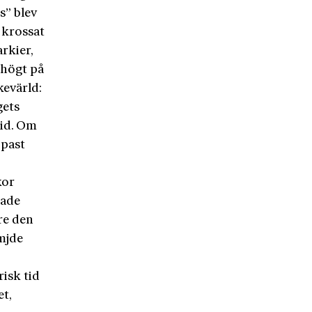
s” blev
e krossat
rkier,
 högt på
kevärld:
gets
tid. Om
ppast
kor
nade
re den
mjde
risk tid
t,