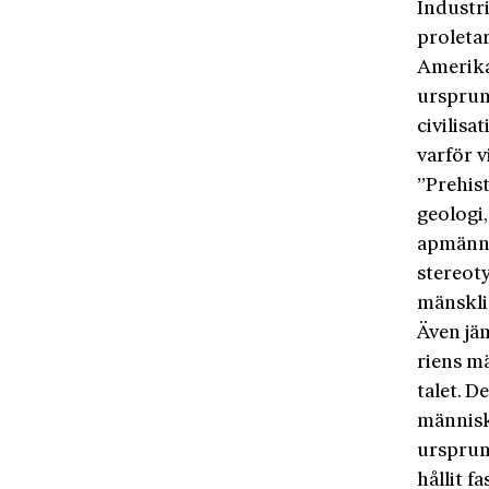
Industri
proletar
Amerika
ursprun
civilisa
varför 
”Prehist
geologi,
apmänni
stereot
mänskli
Även jä
riens mä
talet. 
människo
ursprun
hållit f