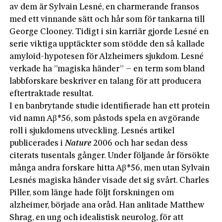
av dem är Sylvain Lesné, en charmerande fransos
med ett vinnande sätt och hår som för tankarna till
George Clooney. Tidigt i sin karriär gjorde Lesné en
serie viktiga upptäckter som stödde den så kallade
amyloid-hypotesen för Alzheimers sjukdom. Lesné
verkade ha ”magiska händer” – en term som bland
labbforskare beskriver en talang för att producera
eftertraktade resultat.
I en banbrytande studie identifierade han ett protein
vid namn Aβ*56, som påstods spela en avgörande
roll i sjukdomens utveckling. Lesnés artikel
publicerades i
Nature
2006 och har sedan dess
citerats tusentals gånger. Under följande år försökte
många andra forskare hitta Aβ*56, men utan Sylvain
Lesnés magiska händer visade det sig svårt. Charles
Piller, som länge hade följt forskningen om
alzheimer, började ana oråd. Han anlitade Matthew
Shrag, en ung och idealistisk neurolog, för att