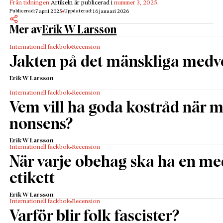
Från tidningen:
Artikeln är publicerad i
nummer 3, 2025
.
Publicerad:
Uppdaterad:
7 april 2025
16 januari 2026
Mer av
Erik W Larsson
Internationell fackbok
Recension
Jakten på det mänskliga medv
Erik W Larsson
Internationell fackbok
Recension
Vem vill ha goda kostråd när 
nonsens?
Erik W Larsson
Internationell fackbok
Recension
När varje obehag ska ha en me
etikett
Erik W Larsson
Internationell fackbok
Recension
Varför blir folk fascister?