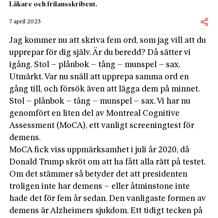
Läkare och frilansskribent.
7 april 2025
Jag kommer nu att skriva fem ord, som jag vill att du
upprepar för dig själv. Är du beredd? Då sätter vi
igång. Stol – plånbok – tång – munspel – sax.
Utmärkt. Var nu snäll att upprepa samma ord en
gång till, och försök även att lägga dem på minnet.
Stol – plånbok – tång – munspel – sax. Vi har nu
genomfört en liten del av Montreal Cognitive
Assessment (MoCA), ett vanligt screeningtest för
demens.
MoCA fick viss uppmärksamhet i juli år 2020, då
Donald Trump skröt om att ha fått alla rätt på testet.
Om det stämmer så betyder det att presidenten
troligen inte har demens – eller åtminstone inte
hade det för fem år sedan. Den vanligaste formen av
demens är Alzheimers sjukdom. Ett tidigt tecken på