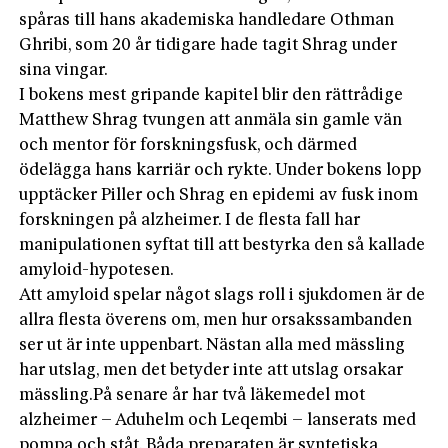
spåras till hans akademiska handledare Othman
Ghribi, som 20 år tidigare hade tagit Shrag under
sina vingar.
I bokens mest gripande kapitel blir den rättrådige
Matthew Shrag tvungen att anmäla sin gamle vän
och mentor för forskningsfusk, och därmed
ödelägga hans karriär och rykte. Under bokens lopp
upptäcker Piller och Shrag en epidemi av fusk inom
forskningen på alzheimer. I de flesta fall har
manipulationen syftat till att bestyrka den så kallade
amyloid-­hypotesen.
Att amyloid spelar något slags roll i sjukdomen är de
allra flesta överens om, men hur orsakssambanden
ser ut är inte uppenbart. Nästan alla med mässling
har utslag, men det betyder inte att utslag orsakar
mässling.På senare år har två läkemedel mot
alzheimer – Aduhelm och Leqembi – lanserats med
pompa och ståt. Båda preparaten är syntetiska