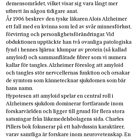
demensområdet, vilket visar sig vara långt mer
utbrett än någon tidigare anat.
År 1906 beskrev den tyske läkaren Alois Alzheimer
ett fall med en kvinna som led av svår minnesförlust,
förvirring och personlighetsförändringar. Vid
obduktionen upptäckte han två ovanliga patologiska
fynd i hennes hjärna: klumpar av protein (så kallad
amyloid) och sammanflätade fibrer som vi numera
kallar för tangles. Alzheimer föreslog att amyloid
och tangles stör nervcellernas funktion och orsakar
de symtom som kännetecknar sjukdomen som bär
hans namn.
Hypotesen att amyloid spelar en central roll i
Alzheimers sjukdom dominerar fortfarande inom
forskarvärlden och ligger till grund för flera stora
satsningar från läkemedelsbolagens sida. Charles
Pillers bok fokuserar på ett halvdussin karaktärer,
varav samtliga är forskare inom neurovetenskap. En