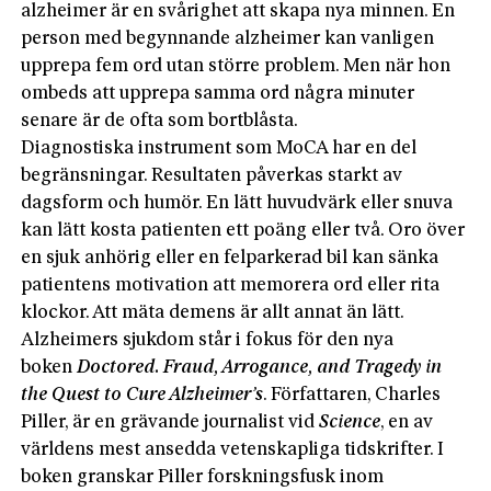
alzheimer är en svårighet att skapa nya minnen. En
person med begynnande alzheimer kan vanligen
upprepa fem ord utan större problem. Men när hon
ombeds att upprepa samma ord några minuter
senare är de ofta som bortblåsta.
Diagnostiska instrument som MoCA har en del
begränsningar. Resultaten påverkas starkt av
dagsform och humör. En lätt huvudvärk eller snuva
kan lätt kosta patienten ett poäng eller två. Oro över
en sjuk anhörig eller en felparkerad bil kan sänka
patientens motivation att memorera ord eller rita
klockor. Att mäta demens är allt annat än lätt.
Alzheimers sjukdom står i fokus för den nya
boken
Doctored. Fraud, Arrogance, and Tragedy in
the Quest to Cure Alzheimer
’
s
. Författaren, Charles
Piller, är en grävande journalist vid
Science
, en av
världens mest ansedda vetenskapliga tidskrifter. I
boken granskar Piller forskningsfusk inom