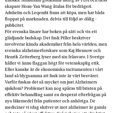
tillbaka. Simufilam godkänns ­aldrig av FDA och dess
skapare Hoau-Yan Wang åtalas för bedrägeri.
Aduhelm och Leqembi finns att köpa, men har båda
floppat på marknaden, delvis till följd av dålig ­
publicitet.
För svenska läsare har boken på sätt och vis ett
glädjande budskap. Det fusk Piller beskriver
involverar kända akademiker från hela världen, men
svenska alzheimerforskare som Kaj Blennow och
Henrik Zetterberg lyser med sin frånvaro. I Sverige
håller vi ännu flaggan högt för vetenskaplig etik.
Eller kanske är de ekonomiska incitamenten i vårt
land så blygsamma att fusk inte är värt besväret.
Varför fuskas det så mycket om just Alzheimers
sjukdom? Problemet kan nog spåras till bristen på
effektiv behandling samt en desperat efterfrågan på
nya läkemedel från patienter och anhöriga. De
mediciner vi idag skriver ut mot alzheimer är gamla