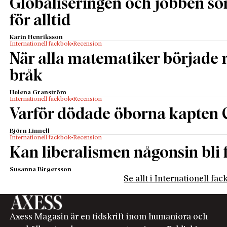
Globaliseringen och jobben s
för alltid
Karin Henriksson
Internationell fackbok
Recension
När alla matematiker började
bråk
Helena Granström
Internationell fackbok
Recension
Varför dödade öborna kapten 
Björn Linnell
Internationell fackbok
Recension
Kan liberalismen någonsin bli f
Susanna Birgersson
Se allt i Internationell fa
Axess Magasin är en tidskrift inom humaniora och