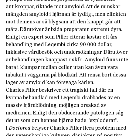
antikroppar, riktade mot amyloid. Att de minskar
mängden amyloid i hjärnan är tydligt, men effekten
mot demens är så blygsam att den knappt går att
mäta. Därutöver är båda preparaten extremt dyra.
Enligt en expert som Piller citerar kostar ett års
behandling med Leqembi cirka 90 000 dollar,
inklusive vårdbesök och undersökningar. Därutöver
är behandlingen knappast riskfri. Amyloid finns inte
bara i klumpar mellan celler, utan kan även vara
inbakat i väggarna på blodkärl. Att rensa bort dessa
lager av amyloid kan försvaga kärlen.
Charles Piller beskriver ett tragiskt fall där en
kvinna behandlad med Leqembi drabbades av en
massiv hjärnblödning, möjligen orsakad av
medicinen. Enligt den obducerande patologen såg
det ut som om hennes hjärna hade ”exploderat”.
I
Doctored
belyser Charles Piller flera problem med
den vetenskapliga kulturen, där jakten på positiva