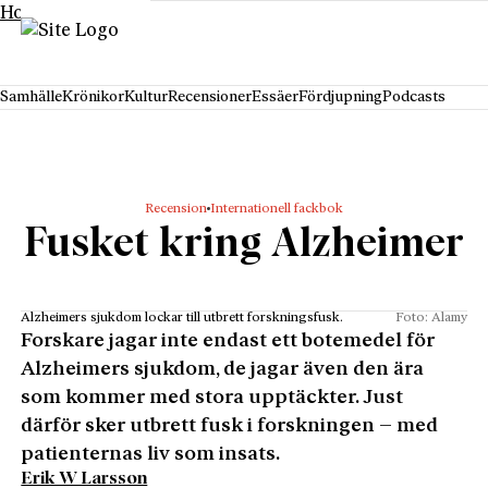
Hoppa till innehåll
Samhälle
Krönikor
Kultur
Recensioner
Essäer
Fördjupning
Podcasts
Recension
Internationell fackbok
Fusket kring Alzheimer
Alzheimers sjukdom lockar till utbrett forskningsfusk.
Foto: Alamy
Forskare jagar inte endast ett botemedel för
Alzheimers sjukdom, de jagar även den ära
som kommer med stora upptäckter. Just
därför sker utbrett fusk i forskningen – med
patienternas liv som insats.
Erik W Larsson