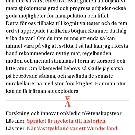
och inte så värst effektiva. Svårigheten att objektivt
mäta sjukdomens grad och progress erbjuder också
goda möjligheter för manipulation och fiffel.
Detta för oss tillbaka till kognitiva tester och de fem
ord vi upprepade i artikelns början. Kommer du ihåg
vilka de var? Om du inte minns ett enda så kan
minnet vara på väg att svikta. I så fall kan jag i förs­ta
hand rekommendera nyttig mat, regelbunden
motion och mental stimulans i form av korsord och
litteratur. Om läkemedel behövs så skulle jag satsa
på beprövade sådana, och använda de senaste
mirakelkurerna med stor försiktighet. Har man otur
kan de få hjärnan att explodera.
Forskning och innovation
Medicin
Vetenskapsteori
Läs mer:
Språket är nyckeln till historien
Läs mer:
När Västtyskland var ett Wunderland