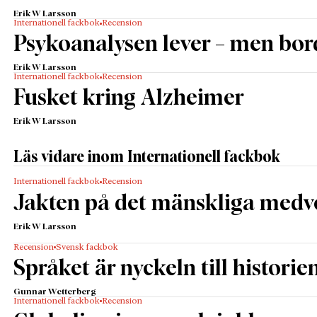
Erik W Larsson
Internationell fackbok
Recension
Psykoanalysen lever – men bor
Erik W Larsson
Internationell fackbok
Recension
Fusket kring Alzheimer
Erik W Larsson
Läs vidare inom Internationell fackbok
Internationell fackbok
Recension
Jakten på det mänskliga medv
Erik W Larsson
Recension
Svensk fackbok
Språket är nyckeln till historie
Gunnar Wetterberg
Internationell fackbok
Recension