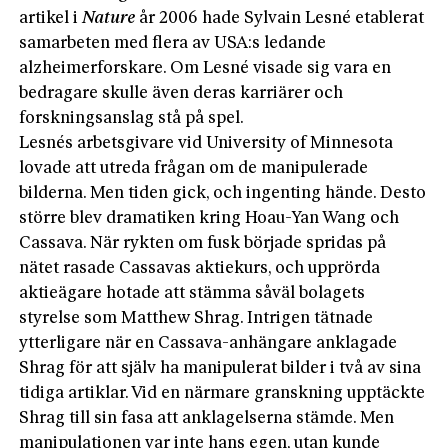
artikel i
Nature
år 2006 hade Sylvain Lesné etablerat
samarbeten med flera av USA:s ledande
alzheimerforskare. Om Lesné visade sig vara en
bedragare skulle även deras karriärer och
forskningsanslag stå på spel.
Lesnés arbetsgivare vid University of Minnesota
lovade att utreda frågan om de manipulerade
bilderna. Men tiden gick, och ingenting hände. Desto
större blev dramatiken kring Hoau-Yan Wang och
Cassava. När rykten om fusk började spridas på
nätet rasade Cassavas aktiekurs, och upprörda
aktieägare hotade att stämma såväl bolagets
styrelse som Matthew Shrag. Intrigen tätnade
ytterligare när en Cassava-anhängare anklagade
Shrag för att själv ha manipulerat bilder i två av sina
tidiga artiklar. Vid en närmare granskning upptäckte
Shrag till sin fasa att anklagelserna stämde. Men
manipulationen var inte hans egen, utan kunde