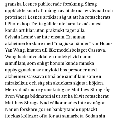
granska Lesnés publicerade forskning. Shrag
upptäckte snart att många av bilderna av vävnad och
proteiner i Lesnés artiklar såg ut att ha retuscherats
i Photoshop. Detta gällde inte bara Lesnés mest
kända artiklar, utan praktiskt taget alla.
Sylvain Lesné var inte ensam. En annan
alzheimerforskare med ”magiska händer” var Hoau-
Yan Wang, knuten till läkemedelsbolaget Cassava.
Wang hade utvecklat en molekyl vid namn
simufilam, som enligt honom kunde minska
uppbyggnaden av amyloid hos personer med
alzheimer. Cassava utmålade simufilam som en
mirakelkur, och såg sin aktiekurs skjuta i höjden.
Men vid närmare granskning av Matthew Shrag såg
även Wangs bildmaterial ut att ha blivit retuscherat.
Matthew Shrags fynd välkomnades inte av någon.
När en forskare gör en banbrytande upptäckt
flockas kollegor ofta för att samarbeta. Sedan sin