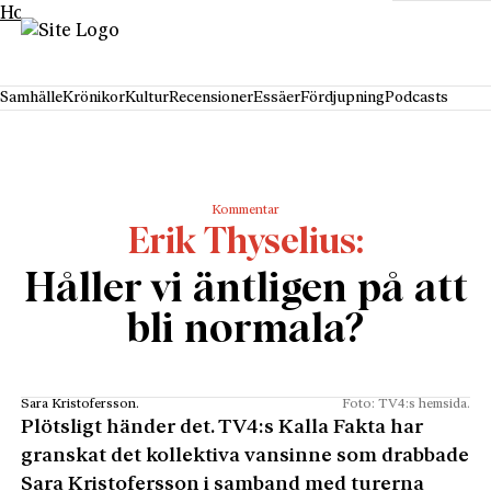
Hoppa till innehåll
Samhälle
Krönikor
Kultur
Recensioner
Essäer
Fördjupning
Podcasts
Kommentar
Erik Thyselius
Håller vi äntligen på att
bli normala?
Sara Kristofersson.
Foto: TV4:s hemsida.
Plötsligt händer det. TV4:s Kalla Fakta har
granskat det kollektiva vansinne som drabbade
Sara Kristofersson i samband med turerna