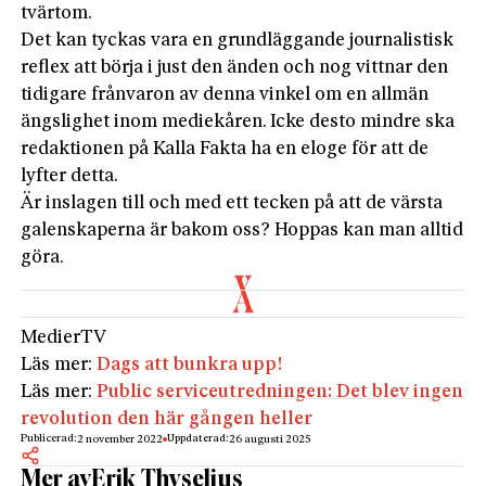
tvärtom.
Det kan tyckas vara en grundläggande journalistisk
reflex att börja i just den änden och nog vittnar den
tidigare frånvaron av denna vinkel om en allmän
ängslighet inom mediekåren. Icke desto mindre ska
redaktionen på Kalla Fakta ha en eloge för att de
lyfter detta.
Är inslagen till och med ett tecken på att de värsta
galenskaperna är bakom oss? Hoppas kan man alltid
göra.
Medier
TV
Läs mer:
Dags att bunkra upp!
Läs mer:
Public serviceutredningen: Det blev ingen
revolution den här gången heller
Publicerad:
Uppdaterad:
2 november 2022
26 augusti 2025
Mer av
Erik Thyselius