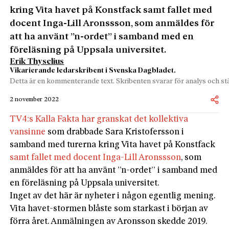
kring Vita havet på Konstfack samt fallet med
docent Inga-Lill Aronssson, som anmäldes för
att ha använt ”n-ordet” i samband med en
föreläsning på Uppsala universitet.
Erik Thyselius
Vikarierande ledarskribent i Svenska Dagbladet.
Detta är en kommenterande text. Skribenten svarar för analys och stä
2 november 2022
TV4:s Kalla Fakta har granskat det kollektiva
vansinne
som drabbade Sara Kristofersson i
samband med turerna kring Vita havet på Konstfack
samt fallet med docent Inga-Lill Aronssson
, som
anmäldes för att ha använt ”n-ordet” i samband med
en föreläsning på Uppsala universitet.
Inget av det här är nyheter i någon egentlig mening.
Vita havet-stormen blåste som starkast i början av
förra året. Anmälningen av Aronsson skedde 2019.