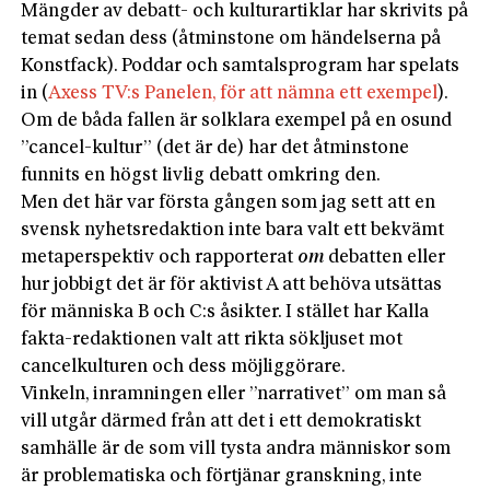
Mängder av debatt- och kulturartiklar har skrivits på
temat sedan dess (åtminstone om händelserna på
Konstfack). Poddar och samtalsprogram har spelats
in (
Axess TV:s Panelen, för att nämna ett exempel
).
Om de båda fallen är solklara exempel på en osund
”cancel-kultur” (det är de) har det åtminstone
funnits en högst livlig debatt omkring den.
Men det här var första gången som jag sett att en
svensk nyhetsredaktion inte bara valt ett bekvämt
metaperspektiv och rapporterat
om
debatten eller
hur jobbigt det är för aktivist A att behöva utsättas
för människa B och C:s åsikter. I stället har Kalla
fakta-redaktionen valt att rikta sökljuset mot
cancelkulturen och dess möjliggörare.
Vinkeln, inramningen eller ”narrativet” om man så
vill utgår därmed från att det i ett demokratiskt
samhälle är de som vill tysta andra människor som
är problematiska och förtjänar granskning, inte