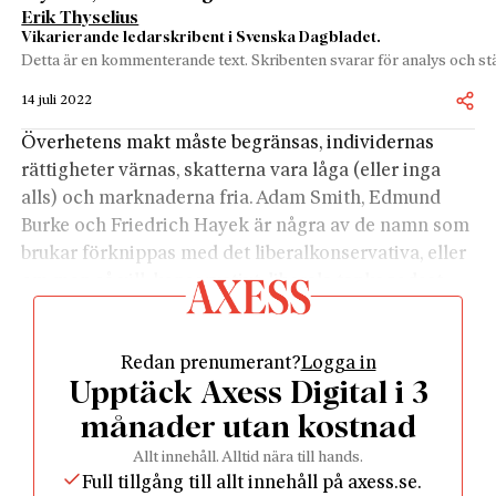
Erik Thyselius
Vikarierande ledarskribent i Svenska Dagbladet.
Detta är en kommenterande text. Skribenten svarar för analys och stä
14 juli 2022
Överhetens makt måste begränsas, individernas
rättigheter värnas, skatterna vara låga (eller inga
alls) och marknaderna fria. Adam Smith, Edmund
Burke och Friedrich Hayek är några av de namn som
brukar förknippas med det liberalkonservativa, eller
om man så vill, konservativt-liberala tankegodset.
Skissartat, javisst. Men på det stora hela mer rätt än
fel.
Redan prenumerant?
Logga in
I samband med en idékonferens om skatter och
Upptäck Axess Digital i 3
liberalism anordnad av Skattebetalarnas förening
och Svensk Tidskrift blev åtminstone undertecknad
månader utan kostnad
påmind om att det liberal-konservativa/konservativt
Allt innehåll. Alltid nära till hands.
liberala tankegodset har betydligt äldre rötter än
Full tillgång till allt innehåll på axess.se.