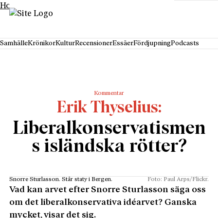
Hoppa till innehåll
Samhälle
Krönikor
Kultur
Recensioner
Essäer
Fördjupning
Podcasts
Kommentar
Erik Thyselius
Liberalkonservatismen
s isländska rötter?
Snorre Sturlasson. Står staty i Bergen.
Foto: Paul Arps/Flickr.
Vad kan arvet efter Snorre Sturlasson säga oss
om det liberalkonservativa idéarvet? Ganska
mycket, visar det sig.