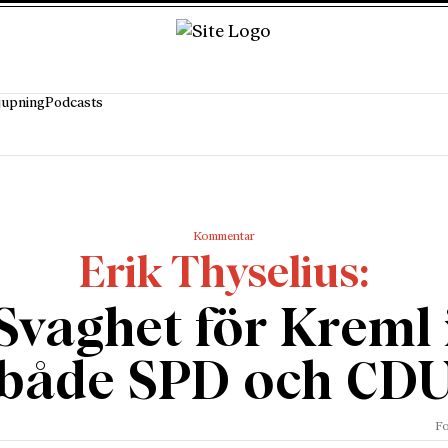
jupning
Podcasts
Kommentar
Erik Thyselius
Svaghet för Kreml 
både SPD och CD
Fo