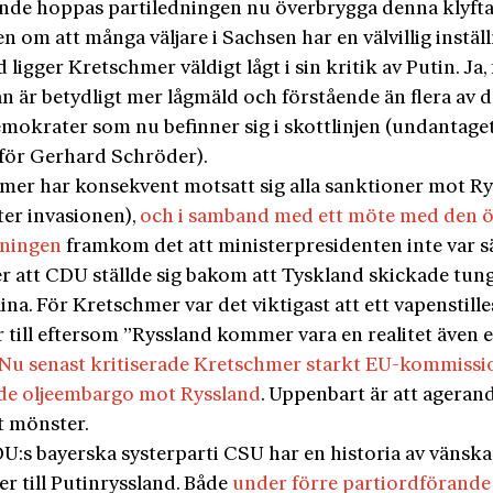
nde hoppas partiledningen nu överbrygga denna klyfta
 om att många väljare i Sachsen har en välvillig inställn
 ligger Kretschmer väldigt lågt i sin kritik av Putin. Ja
an är betydligt mer lågmäld och förstående än flera av 
emokrater som nu befinner sig i skottlinjen (undantaget
 för Gerhard Schröder).
mer har konsekvent motsatt sig alla sanktioner mot R
ter invasionen),
och i samband med ett möte med den ö
dningen
framkom det att ministerpresidenten inte var sä
er att CDU ställde sig bakom att Tyskland skickade tun
aina. För Kretschmer var det viktigast att ett vapenstill
till eftersom ”Ryssland kommer vara en realitet även e
Nu senast kritiserade Kretschmer starkt EU-kommiss
de oljeembargo mot Ryssland
. Uppenbart är att ageran
tt mönster.
U:s bayerska systerparti CSU har en historia av vänska
er till Putinryssland. Både
under förre partiordförande