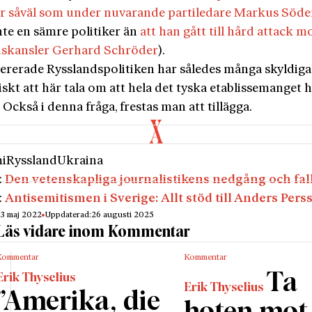
r såväl som under nuvarande partiledare Markus Söde
nte en sämre politiker än
att han gått till hård attack m
skansler Gerhard Schröder
).
ererade Rysslandspolitiken har således många skyldiga
iskt att här tala om att hela det tyska etablissemanget h
. Också i denna fråga, frestas man att tillägga.
i
Ryssland
Ukraina
:
Den vetenskapliga journalistikens nedgång och fal
:
Antisemitismen i Sverige: Allt stöd till Anders Pers
13 maj 2022
Uppdaterad:
26 augusti 2025
Läs vidare inom Kommentar
Kommentar
Kommentar
Ta
Erik Thyselius
Erik Thyselius
”Amerika, die