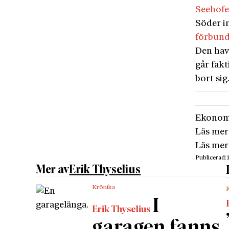
Seehofe
Söder i
förbund
Den hav
går fakt
bort sig
Ekonom
Läs mer
Läs mer
Publicerad:
Mer av
Erik Thyselius
Krönika
I
Erik Thyselius
garagen fanns