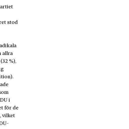
artiet
ret stod
radikala
 allra
 (32 %),
ng
tion).
rade
 som
CDU i
et för de
 vilket
CDU-