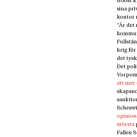
utlöst k
sina pri
kontor 
”Är det
kommuni
Fullstän
krig för
det tysk
Det pol
Vorpomm
att mer
skapande
sanktio
Scheswi
opinion
största
Fallen S