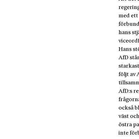
regering
med ett
förbund
hans stj
viceord
Hans stö
AfD stå
starkast
följt av
tillsam
AfD:s re
frågorn
också b
väst och
östra pa
inte fö