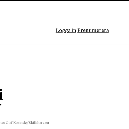
Logga in
Prenumerera
i
U
to: Olaf Kosinsky/Skillshare.eu