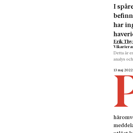
I spår
befinn
har in
haveri
Erik Thy
Vikariera
Detta är e
analys och
13 maj 2022
häromve
meddela