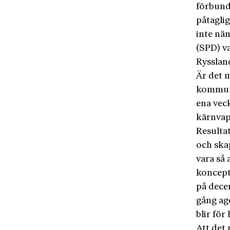
förbund
påtaglig
inte nä
(SPD) v
Rysslan
Är det 
kommuni
ena veck
kärnvape
Resulta
och ska
vara så 
koncept 
på decen
gång ag
blir för
Att det 