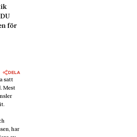
tik
 CDU
en för
DELA
a satt
d. Mest
nsler
t.
ch
sen, har