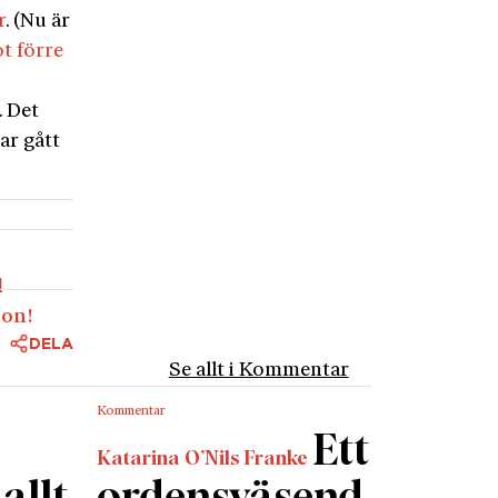
r
. (Nu är
ot förre
. Det
ar gått
l
son!
DELA
Se allt i Kommentar
Kommentar
Ett
Katarina O’Nils Franke