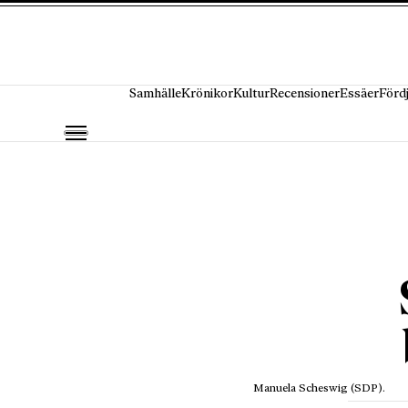
Hoppa till innehåll
Samhälle
Krönikor
Kultur
Recensioner
Essäer
Förd
Manuela Scheswig (SDP).