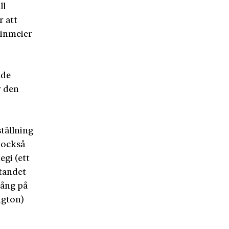
ll
r att
einmeier
ade
r den
tällning
 också
egi (ett
etandet
gång på
ngton)