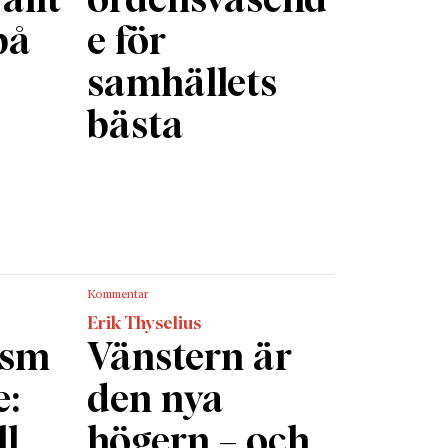
allt
ordensväsend
på
e för
samhällets
bästa
Kommentar
Erik Thyselius
ism
Vänstern är
e:
den nya
ll
högern – och