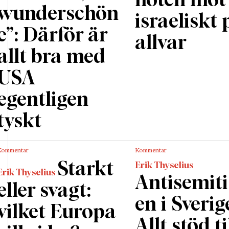
hoten mot 
wunderschön
israeliskt 
e”: Därför är
allvar
allt bra med
USA
egentligen
tyskt
Kommentar
Kommentar
Starkt
Erik Thyselius
Erik Thyselius
Antisemit
eller svagt:
en i Sverig
vilket Europa
Allt stöd ti