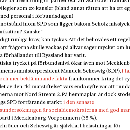
rav på uteslutning ur partiet och att Schröder fråntas f
vilegier som ex-kansler (bland annat rätten att ha ett eg
med personal i förbundsdagen).
 motstånd inom SPD som ligger bakom Scholz misslyc
kation? Kanske.”
digt rimliga krav, kan tyckas. Att det behövdes ett regel
 att frågorna skulle väckas på allvar säger mycket om h
a förhållandet till Ryssland har varit.
itiska trycket på förbundsnivå ökar även mot Mecklen
erns ministerpresident Manuela Scheswig (SDP),
i t
 och mer beklämmande fakta
framkommer kring det cy
t av den ”klimatstiftelse” vars enda syfte var att rund
nerna mot Nord Stream 2. På hemmaplan är dock stöde
gs SPD fortfarande starkt:
i den senaste
sundersökningen är socialdemokraterna med god mar
parti i Mecklenburg-Vorpommern (35 %).
chröder och Scheswig är självklart belastningar för