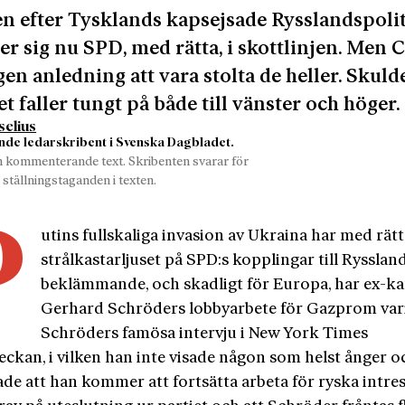
en efter Tysklands kapsejsade Rysslandspoli
er sig nu SPD, med rätta, i skottlinjen. Men
gen anledning att vara stolta de heller. Skuld
et faller tungt på både till vänster och höger.
selius
nde ledarskribent i Svenska Dagbladet.
n kommenterande text. Skribenten svarar för
 ställningstaganden i texten.
P
utins fullskaliga invasion av Ukraina har med rätt
strålkastarljuset på SPD:s kopplingar till Rysslan
beklämmande, och skadligt för Europa, har ex-ka
Gerhard Schröders lobbyarbete för Gazprom vari
Schröders famösa intervju i New York Times
ckan, i vilken han inte visade någon som helst ånger o
de att han kommer att fortsätta arbeta för ryska intres