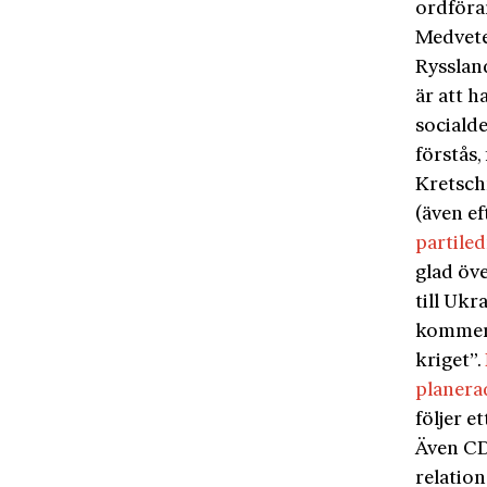
ordföra
Medveten
Ryssland
är att h
sociald
förstås,
Kretsch
(även ef
partile
glad öv
till Ukr
kommer 
kriget”.
planera
följer e
Även CD
relation