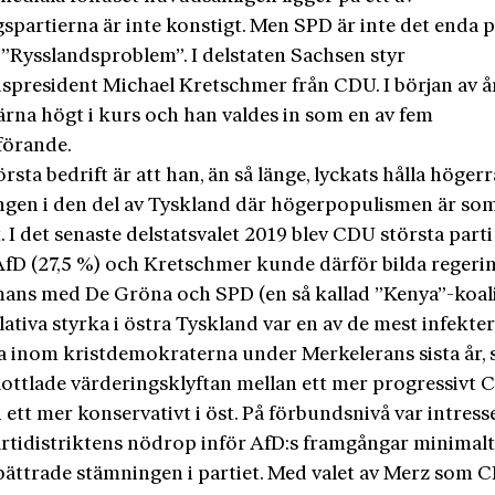
spartierna är inte konstigt. Men SPD är inte det enda p
 ”Rysslandsproblem”. I delstaten Sachsen styr
spresident Michael Kretschmer från CDU. I början av å
ärna högt i kurs och han valdes in som en av fem
förande.
rsta bedrift är att han, än så länge, lyckats hålla höger
ngen i den del av Tyskland där högerpopulismen är som
. I det senaste delstatsvalet 2019 blev CDU största parti
 AfD (27,5 %) och Kretschmer kunde därför bilda regeri
mans med De Gröna och SPD (en så kallad ”Kenya”-koali
lativa styrka i östra Tyskland var en av de mest infekte
a inom kristdemokraterna under Merkelerans sista år,
lottlade värderingsklyftan mellan ett mer progressivt 
 ett mer konservativt i öst. På förbundsnivå var intress
rtidistriktens nödrop inför AfD:s framgångar minimalt,
rbättrade stämningen i partiet. Med valet av Merz som 