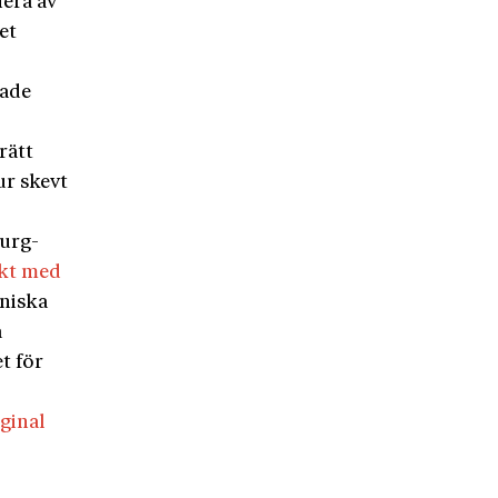
lera av
et
kade
rätt
ur skevt
burg-
akt med
niska
a
t för
ginal