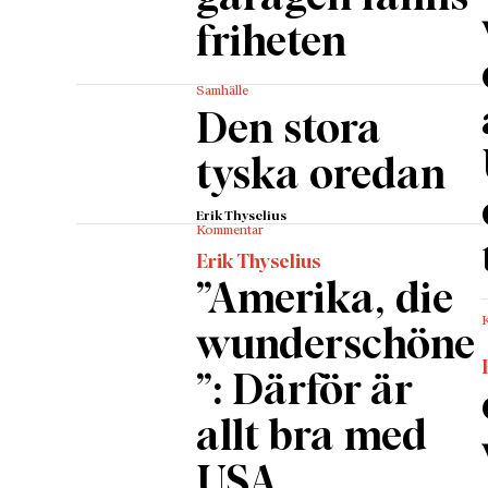
friheten
Samhälle
Den stora
tyska oredan
Erik Thyselius
Kommentar
Erik Thyselius
”Amerika, die
wunderschöne
”: Därför är
allt bra med
USA