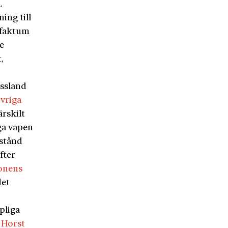
.
ing till
, faktum
de
,
yssland
vriga
rskilt
ga vapen
estånd
fter
ionens
det
pliga
 Horst