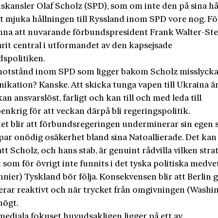
skansler Olaf Scholz (SPD), som om inte den på sina hå
t mjuka hållningen till Ryssland inom SPD vore nog. Fö
mna att nuvarande förbundspresident Frank Walter-St
arit central i utformandet av den kapsejsade
dspolitiken.
motstånd inom SPD som ligger bakom Scholz misslyck
kation? Kanske. Att skicka tunga vapen till Ukraina ä
an ansvarslöst, farligt och kan till och med leda till
nkrig för att veckan därpå bli regeringspolitik.
tet blir att förbundsregeringen underminerar sin egen s
par onödig osäkerhet bland sina Natoallierade. Det kan
att Scholz, och hans stab, är genuint rådvilla vilken strat
som för övrigt inte funnits i det tyska politiska medv
nier) Tyskland bör följa. Konsekvensen blir att Berlin 
erar reaktivt och när trycket från omgivningen (Washi
 högt.
mediala fokuset huvudsakligen ligger på ett av