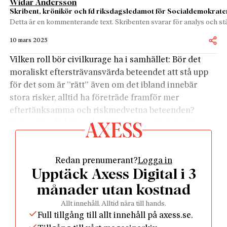
Widar Andersson
Skribent, krönikör och fd riksdagsledamot för Socialdemokrate
Detta är en kommenterande text. Skribenten svarar för analys och stä
10 mars 2025
Vilken roll bör civilkurage ha i samhället: Bör det
moraliskt eftersträvansvärda beteendet att stå upp
för det som är ”rätt” även om det ibland innebär
stora risker, alltid ha företräde framför mer
eftertänksamma och riskmedvetna beteenden?
Den saken diskuterades i förra numret av
Axess
.
Dilemmat vinklades ur flera lärorika perspektiv;
varav några fastnade lite extra hos mig.
Göteborgs-
Redan prenumerant?
Logga in
Postens
politiske redaktör Adam ­Cwejman drog en
Upptäck Axess Digital i 3
lans för att civilkuraget behöver lite extra stöttning i
rättsstaten. Vid nyåret började lagar gälla som gör
månader utan kostnad
det möjligt för vittnen att vid speciella tillfällen vara
Allt innehåll. Alltid nära till hands.
anonyma. Cwejman citerade Lagrådet som ogillade
Full tillgång till allt innehåll på axess.se.
lagförslaget utifrån argumentet att ”parterna i en