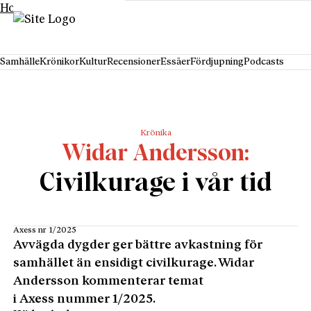
Hoppa till innehåll
Samhälle
Krönikor
Kultur
Recensioner
Essäer
Fördjupning
Podcasts
Krönika
Widar Andersson
Civilkurage i vår tid
Axess nr 1/2025
Avvägda dygder ger bättre avkastning för
samhället än ensidigt civilkurage. Widar
Andersson kommenterar temat
i Axess nummer 1/2025.