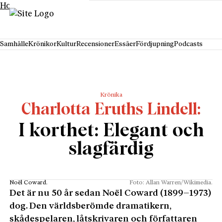
Hoppa till innehåll
Samhälle
Krönikor
Kultur
Recensioner
Essäer
Fördjupning
Podcasts
Krönika
Charlotta Eruths Lindell
I korthet: Elegant och
slagfärdig
Noël Coward.
Foto: Allan Warren/Wikimedia.
Det är nu 50 år sedan Noël Coward (1899–1973)
dog. Den världsberömde dramatikern,
skådespelaren, låtskrivaren och författaren