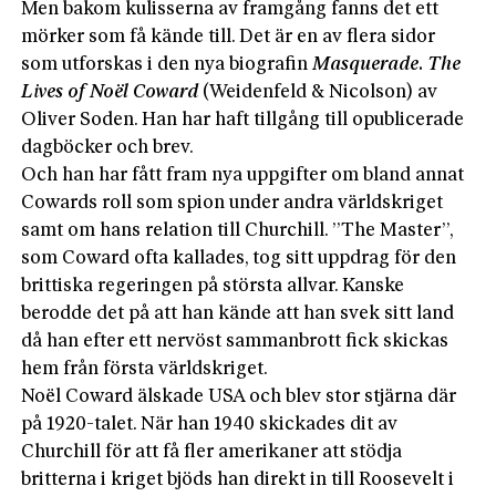
Men bakom kulisserna av framgång fanns det ett
mörker som få kände till. Det är en av flera sidor
som utforskas i den nya biografin
Masquerade. The
Lives of Noël Coward
(Weidenfeld & Nicolson) av
Oliver Soden. Han har haft tillgång till opublicerade
dagböcker och brev.
Och han har fått fram nya uppgifter om bland annat
Cowards roll som spion under andra världskriget
samt om hans relation till Churchill. ”The Master”,
som Coward ofta kallades, tog sitt uppdrag för den
brittiska regeringen på största allvar. Kanske
berodde det på att han kände att han svek sitt land
då han efter ett nervöst sammanbrott fick skickas
hem från första världskriget.
Noël Coward älskade USA och blev stor stjärna där
på 1920-talet. När han 1940 skickades dit av
Churchill för att få fler amerikaner att stödja
britterna i kriget bjöds han direkt in till Roosevelt i