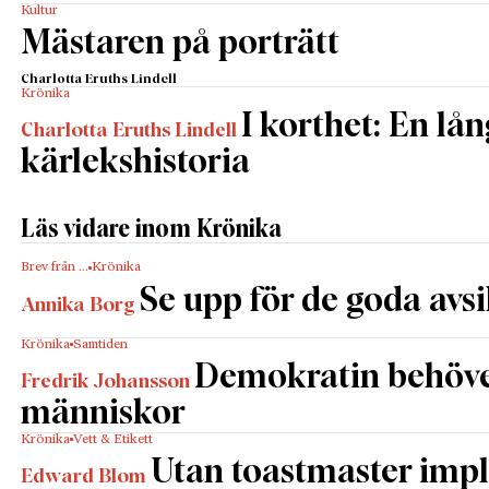
Kultur
Mästaren på porträtt
Charlotta Eruths Lindell
Krönika
I korthet: En lån
Charlotta Eruths Lindell
kärlekshistoria
Läs vidare inom Krönika
Brev från …
Krönika
Se upp för de goda avs
Annika Borg
Krönika
Samtiden
Demokratin behöv
Fredrik Johansson
människor
Krönika
Vett & Etikett
Utan toastmaster impl
Edward Blom