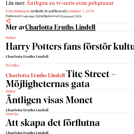
Läs mer:
Äntligen en tv-serie utan pekpinnar
Från tidningen:
Artikeln är publicerad i
nummer 7, 2023
.
Publicerad:
Uppdaterad:
9 oktober 2023
16 januari 2026
Mer av
Charlotta Eruths Lindell
Kultur
Harry Potters fans förstör kult
Charlotta Eruths Lindell
Krönika
Tite Street –
Charlotta Eruths Lindell
Möjligheternas gata
Kultur
Äntligen visas Monet
Charlotta Eruths Lindell
Intervju
Att skapa det förflutna
Charlotta Eruths Lindell