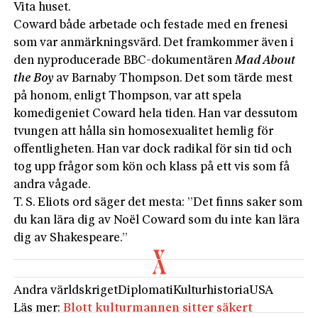
Vita huset.
Coward både arbetade och festade med en frenesi
som var anmärkningsvärd. Det framkommer även i
den nyproducerade BBC-dokumentären
Mad About
the Boy
av Barnaby Thompson. Det som tärde mest
på honom, enligt Thompson, var att spela
komedigeniet Coward hela tiden. Han var dessutom
tvungen att hålla sin homosexualitet hemlig för
offentligheten. Han var dock radikal för sin tid och
tog upp frågor som kön och klass på ett vis som få
andra vågade.
T. S. Eliots ord säger det mesta: ”Det finns saker som
du kan lära dig av Noël Coward som du inte kan lära
dig av Shake­speare.”
Andra världskriget
Diplomati
Kulturhistoria
USA
Läs mer:
Blott kulturmannen sitter säkert