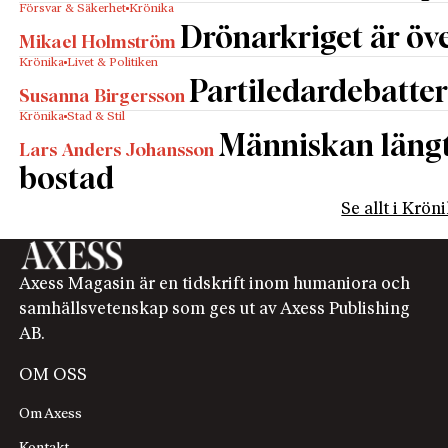
Försvar & Säkerhet
Krönika
Drönarkriget är öve
Mikael Holmström
Krönika
Livet & Politiken
Partiledardebatter
Susanna Birgersson
Krönika
Stad & Stil
Människan längta
Lars Anders Johansson
bostad
Se allt i Krön
Axess Magasin är en tidskrift inom humaniora och
samhällsvetenskap som ges ut av Axess Publishing
AB.
OM OSS
Om Axess