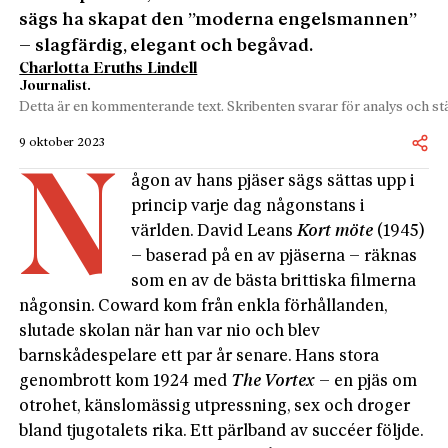
sägs ha skapat den ”moderna engelsmannen”
– slagfärdig, elegant och begåvad.
Charlotta Eruths Lindell
Journalist.
Detta är en kommenterande text. Skribenten svarar för analys och stä
9 oktober 2023
N
ågon av hans pjäser sägs sättas upp i
princip varje dag någonstans i
världen. David Leans
Kort möte
(1945)
– baserad på en av pjäserna – räknas
som en av de bästa brittiska filmerna
någonsin. Coward kom från enkla förhållanden,
slutade skolan när han var nio och blev
barnskådespelare ett par år senare. Hans stora
genombrott kom 1924 med
The Vortex
– en pjäs om
otrohet, känslomässig utpressning, sex och droger
bland tjugotalets rika. Ett pärlband av succéer följde.