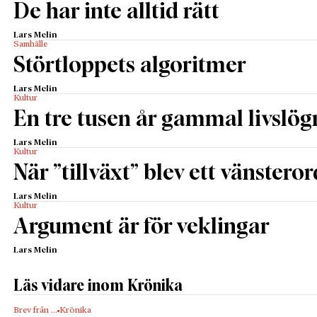
De har inte alltid rätt
Lars Melin
Samhälle
Störtloppets algoritmer
Lars Melin
Kultur
En tre tusen år gammal livslög
Lars Melin
Kultur
När ”tillväxt” blev ett vänsteror
Lars Melin
Kultur
Argument är för veklingar
Lars Melin
Läs vidare inom Krönika
Brev från …
Krönika