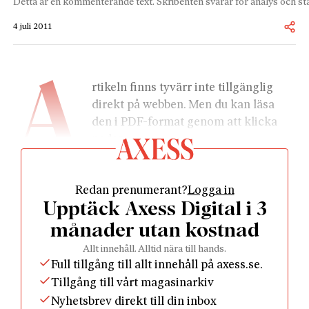
Detta är en kommenterande text. Skribenten svarar för analys och stä
4 juli 2011
A
rtikeln finns tyvärr inte tillgänglig 
direkt på webben. Men du kan läsa 
den i PDF-format genom att klicka 
nedan.
Redan prenumerant?
Logga in
Upptäck Axess Digital i 3
månader utan kostnad
				Läs som PDF				
Allt innehåll. Alltid nära till hands.
Full tillgång till allt innehåll på axess.se.
Tillgång till vårt magasinarkiv
Nyhetsbrev direkt till din inbox