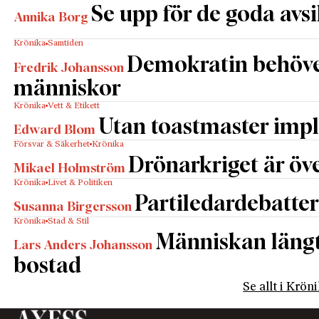
Se upp för de goda avs
Annika Borg
Krönika
Samtiden
Demokratin behöv
Fredrik Johansson
människor
Krönika
Vett & Etikett
Utan toastmaster impl
Edward Blom
Försvar & Säkerhet
Krönika
Drönarkriget är öve
Mikael Holmström
Krönika
Livet & Politiken
Partiledardebatter
Susanna Birgersson
Krönika
Stad & Stil
Människan längta
Lars Anders Johansson
bostad
Se allt i Krön