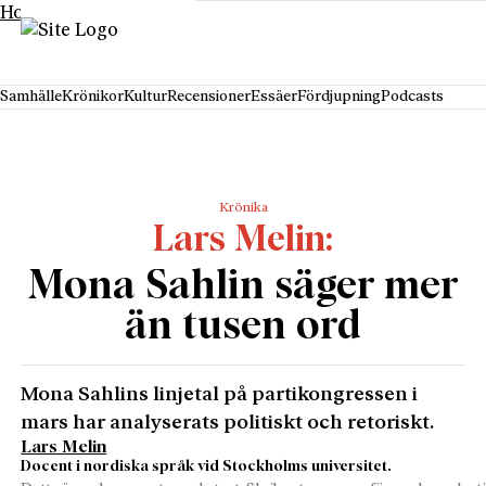
Hoppa till innehåll
Samhälle
Krönikor
Kultur
Recensioner
Essäer
Fördjupning
Podcasts
Krönika
Lars Melin
Mona Sahlin säger mer
än tusen ord
Mona Sahlins linjetal på partikongressen i
mars har analyserats politiskt och retoriskt.
Lars Melin
Docent i nordiska språk vid Stockholms universitet.