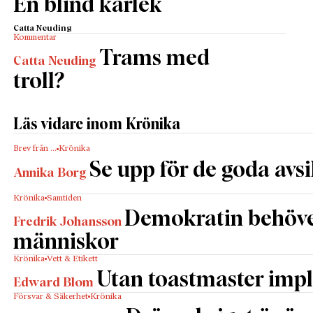
En blind kärlek
Catta Neuding
Kommentar
Trams med
Catta Neuding
troll?
Läs vidare inom Krönika
Brev från …
Krönika
Se upp för de goda avs
Annika Borg
Krönika
Samtiden
Demokratin behöv
Fredrik Johansson
människor
Krönika
Vett & Etikett
Utan toastmaster impl
Edward Blom
Försvar & Säkerhet
Krönika