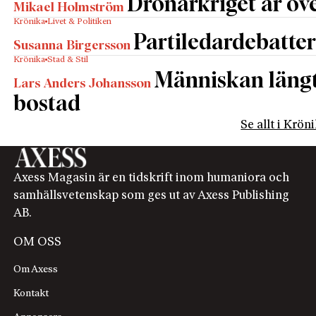
Drönarkriget är öve
Mikael Holmström
Krönika
Livet & Politiken
Partiledardebatter
Susanna Birgersson
Krönika
Stad & Stil
Människan längta
Lars Anders Johansson
bostad
Se allt i Krön
Axess Magasin är en tidskrift inom humaniora och
samhällsvetenskap som ges ut av Axess Publishing
AB.
OM OSS
Om Axess
Kontakt