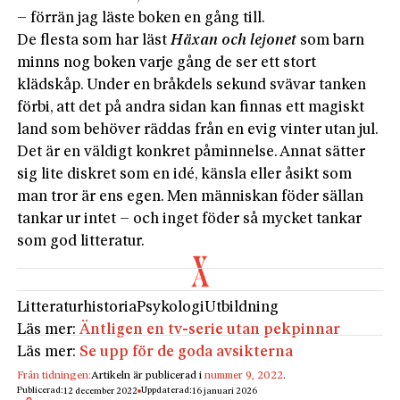
– förrän jag läste boken en gång till.
De flesta som har läst
Häxan och lejonet
som barn
minns nog boken varje gång de ser ett stort
klädskåp. Under en bråkdels sekund svävar tanken
förbi, att det på andra sidan kan finnas ett magiskt
land som behöver räddas från en evig vinter utan jul.
Det är en väldigt konkret påminnelse. Annat sätter
sig lite diskret som en idé, känsla eller åsikt som
man tror är ens egen. Men människan föder sällan
tankar ur intet – och inget föder så mycket tankar
som god litteratur.
Litteraturhistoria
Psykologi
Utbildning
Läs mer:
Äntligen en tv-serie utan pekpinnar
Läs mer:
Se upp för de goda avsikterna
Från tidningen:
Artikeln är publicerad i
nummer 9, 2022
.
Publicerad:
Uppdaterad:
12 december 2022
16 januari 2026