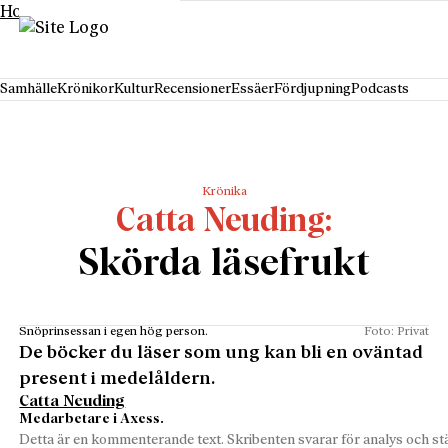
Hoppa till innehåll
Samhälle
Krönikor
Kultur
Recensioner
Essäer
Fördjupning
Podcasts
Krönika
Catta Neuding
Skörda läsefrukt
Snöprinsessan i egen hög person.
Foto: Privat
De böcker du läser som ung kan bli en oväntad
present i medelåldern.
Catta Neuding
Medarbetare i Axess.
Detta är en kommenterande text. Skribenten svarar för analys och stä