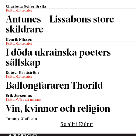
Charlotta Seiler Brylla
Kultur
Litteratur
Antunes – Lissabons store
skildrare
Henrik Nilsson
Kultur
Litteratur
I döda ukrainska poeters
sällskap
Rutger Brattström
Kultur
Litteratur
Ballongfararen Thorild
Erik Jersenius
Kultur
Värt att minnas
Vin, kvinnor och religion
Tommy Olofsson
Se allt i Kultur