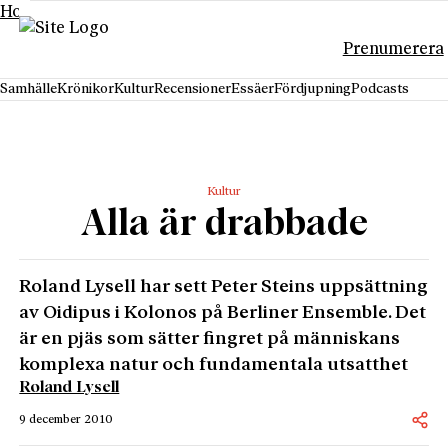
Hoppa till innehåll
Prenumerera
Samhälle
Krönikor
Kultur
Recensioner
Essäer
Fördjupning
Podcasts
Kultur
Alla är drabbade
Roland Lysell har sett Peter Steins uppsättning
av Oidipus i Kolonos på Berliner Ensemble. Det
är en pjäs som sätter fingret på människans
komplexa natur och fundamentala utsatthet
Roland Lysell
9 december 2010