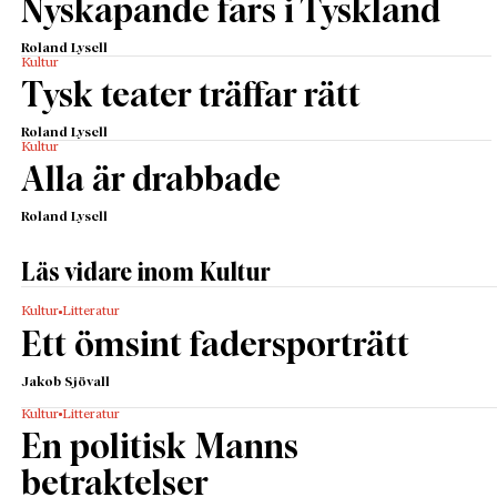
Nyskapande fars i Tyskland
Roland Lysell
Kultur
Tysk teater träffar rätt
Roland Lysell
Kultur
Alla är drabbade
Roland Lysell
Läs vidare inom Kultur
Kultur
Litteratur
Ett ömsint fadersporträtt
Jakob Sjövall
Kultur
Litteratur
En politisk Manns
betraktelser