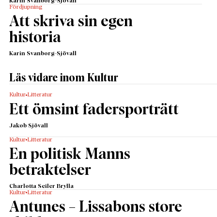
Karin Svanborg-Sjövall
Fördjupning
Att skriva sin egen
historia
Karin Svanborg-Sjövall
Läs vidare inom Kultur
Kultur
Litteratur
Ett ömsint fadersporträtt
Jakob Sjövall
Kultur
Litteratur
En politisk Manns
betraktelser
Charlotta Seiler Brylla
Kultur
Litteratur
Antunes – Lissabons store