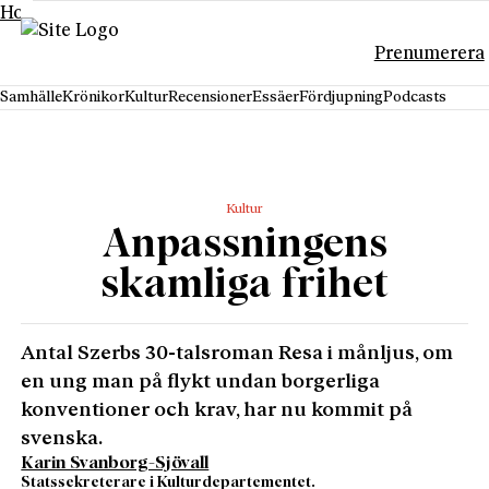
Hoppa till innehåll
Prenumerera
Samhälle
Krönikor
Kultur
Recensioner
Essäer
Fördjupning
Podcasts
Kultur
Anpassningens
skamliga frihet
Antal Szerbs 30-talsroman Resa i månljus, om
en ung man på flykt undan borgerliga
konventioner och krav, har nu kommit på
svenska.
Karin Svanborg-Sjövall
Statssekreterare i Kulturdepartementet.