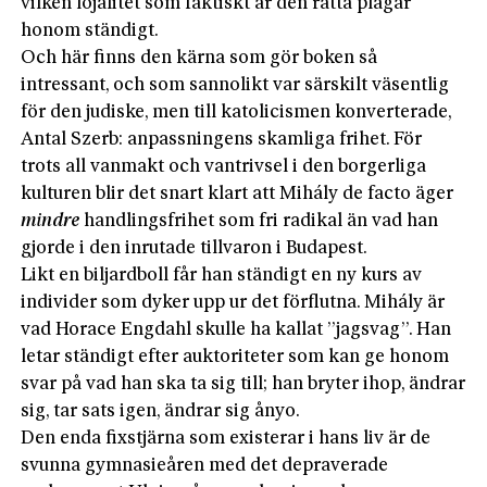
vilken lojalitet som faktiskt är den rätta plågar
honom ständigt.
Och här finns den kärna som gör boken så
intressant, och som sannolikt var särskilt väsentlig
för den judiske, men till katolicismen konverterade,
Antal Szerb: anpassningens skamliga frihet. För
trots all vanmakt och vantrivsel i den borgerliga
kulturen blir det snart klart att Mihály de facto äger
mindre
handlingsfrihet som fri radikal än vad han
gjorde i den inrutade tillvaron i Budapest.
Likt en biljardboll får han ständigt en ny kurs av
individer som dyker upp ur det förflutna. Mihály är
vad Horace Engdahl skulle ha kallat ”jagsvag”. Han
letar ständigt efter auktoriteter som kan ge honom
svar på vad han ska ta sig till; han bryter ihop, ändrar
sig, tar sats igen, ändrar sig ånyo.
Den enda fixstjärna som existerar i hans liv är de
svunna gymnasieåren med det depraverade