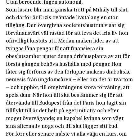
Utan beroende, ingen autonomi.
Som läsare blir man ganska trött på Mihály till slut,
och därför är Erzis oväntade livstalang en stor
tillgång. Den övergivna societetshustrun visar sig
förvånansvärt väl rustad för att leva det fria liv hon
ofrivilligt kastats ut i. Medan maken lider av att
tvingas låna pengar för att finansiera sin
obeslutsamhet njuter denna drivhusplanta av att för
första gången behöva hushålla med pengar. Hon
låter sig förföras av den förlupne makens diaboliske
nemesis från ungdomsåren – eller om det är tvärtom
– och upphör, till omgivningens stora förvåning, att
spela dum. När hon till slut bestämmer sig för att
återvända till Budapest från det Paris hon tagit sin
tillflykt till är det helt på eget initiativ och efter
moget övervägande; en kapabel kvinna som vägt
sina alternativ noga och till slut lägger sitt bud.
För förr eller senare måste vi alla välja en kurs, om