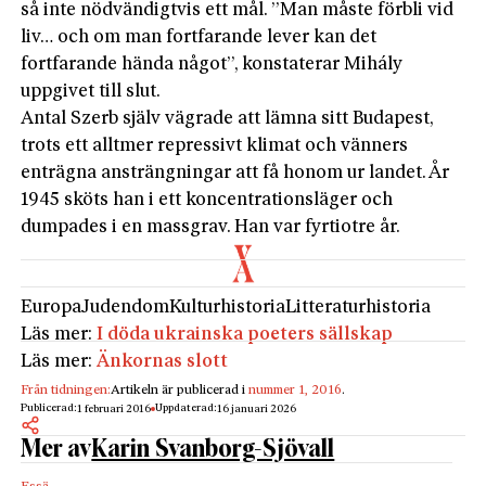
så inte nödvändigtvis ett mål. ”Man måste förbli vid
liv… och om man fortfarande lever kan det
fortfarande hända något”, konstaterar Mihály
uppgivet till slut.
Antal Szerb själv vägrade att lämna sitt Budapest,
trots ett alltmer repressivt klimat och vänners
enträgna ansträngningar att få honom ur landet. År
1945 sköts han i ett koncentrationsläger och
dumpades i en massgrav. Han var fyrtiotre år.
Europa
Judendom
Kulturhistoria
Litteraturhistoria
Läs mer:
I döda ukrainska poeters sällskap
Läs mer:
Änkornas slott
Från tidningen:
Artikeln är publicerad i
nummer 1, 2016
.
Publicerad:
Uppdaterad:
1 februari 2016
16 januari 2026
Mer av
Karin Svanborg-Sjövall