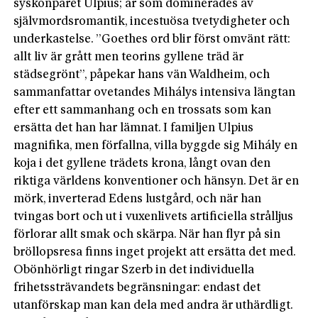
syskonparet Ulpius; år som dominerades av
självmordsromantik, incestuösa tvetydigheter och
underkastelse. ”Goethes ord blir först omvänt rätt:
allt liv är grått men teorins gyllene träd är
städsegrönt”, påpekar hans vän Waldheim, och
sammanfattar ovetandes Mihálys intensiva längtan
efter ett sammanhang och en trossats som kan
ersätta det han har lämnat. I familjen Ulpius
magnifika, men förfallna, villa byggde sig Mihály en
koja i det gyllene trädets krona, långt ovan den
riktiga världens konventioner och hänsyn. Det är en
mörk, inverterad Edens lustgård, och när han
tvingas bort och ut i vuxenlivets artificiella strålljus
förlorar allt smak och skärpa. När han flyr på sin
bröllopsresa finns inget projekt att ersätta det med.
Obönhörligt ringar Szerb in det individuella
frihetssträvandets begränsningar: endast det
utanförskap man kan dela med andra är uthärdligt.