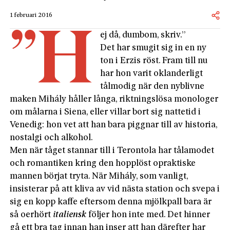
1 februari 2016
”H
ej då, dumbom, skriv.”
Det har smugit sig in en ny
ton i Erzis röst. Fram till nu
har hon varit oklanderligt
tålmodig när den nyblivne
maken Mihály håller långa, riktningslösa monologer
om målarna i Siena, eller villar bort sig nattetid i
Venedig: hon vet att han bara piggnar till av historia,
nostalgi och alkohol.
Men när tåget stannar till i Terontola har tålamodet
och romantiken kring den hopplöst opraktiske
mannen börjat tryta. När Mihály, som vanligt,
insisterar på att kliva av vid nästa station och svepa i
sig en kopp kaffe eftersom denna mjölkpall bara är
så oerhört
italiensk
följer hon inte med. Det hinner
gå ett bra tag innan han inser att han därefter har