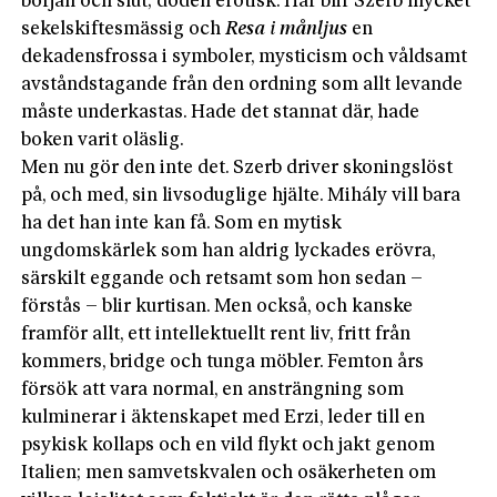
början och slut; döden erotisk. Här blir Szerb mycket
sekelskiftesmässig och
Resa i månljus
en
dekadensfrossa i symboler, mysticism och våldsamt
avståndstagande från den ordning som allt levande
måste underkastas. Hade det stannat där, hade
boken varit oläslig.
Men nu gör den inte det. Szerb driver skoningslöst
på, och med, sin livsoduglige hjälte. Mihály vill bara
ha det han inte kan få. Som en mytisk
ungdomskärlek som han aldrig lyckades erövra,
särskilt eggande och retsamt som hon sedan –
förstås – blir kurtisan. Men också, och kanske
framför allt, ett intellektuellt rent liv, fritt från
kommers, bridge och tunga möbler. Femton års
försök att vara normal, en ansträngning som
kulminerar i äktenskapet med Erzi, leder till en
psykisk kollaps och en vild flykt och jakt genom
Italien; men samvetskvalen och osäkerheten om