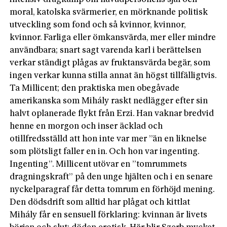
moral, katolska svärmerier, en mörknande politisk
utveckling som fond och så kvinnor, kvinnor,
kvinnor. Farliga eller ömkansvärda, mer eller mindre
användbara; snart sagt varenda karl i berättelsen
verkar ständigt plågas av fruktansvärda begär, som
ingen verkar kunna stilla annat än högst tillfälligtvis.
Ta Millicent; den praktiska men obegåvade
amerikanska som Mihály raskt nedlägger efter sin
halvt oplanerade flykt från Erzi. Han vaknar bredvid
henne en morgon och inser äcklad och
otillfredsställd att hon inte var mer ”än en liknelse
som plötsligt faller en in. Och hon var ingenting.
Ingenting”. Millicent utövar en ”tomrummets
dragningskraft” på den unge hjälten och i en senare
nyckelparagraf får detta tomrum en förhöjd mening.
Den dödsdrift som alltid har plågat och kittlat
Mihály får en sensuell förklaring: kvinnan är livets