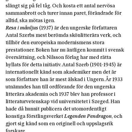
slängt sig på fel tåg. Och kosta ett antal nervösa
sammanbrott och turer innan paret, förändrade för
alltid, ska mötas igen.
Resa i månljus
(1937) är den ungerske författaren
Antal Szerbs mest berömda skönlitterära verk, och
tillhör den europeiska modernismens stora
prestationer. Boken har nu äntligen kommit i svensk
översättning, och Nilsson förlag har med rätta
hyllats för detta initiativ. Antal Szerb (1901-1945) är
internationellt känd som akademiker men det är
som författare han är mest älskad i Ungern. År 1933
utnämndes han till ordförande för den ungerska
litterära akademin och 1937 blev han professor i
litteraturvetenskap vid universitetet i Szeged. Han
hade då hunnit publicera det utomordentligt
konstiga förstlingsverket
Legenden
Pendragon
, och
gjort sig känd som en originell och uppslagsrik
forskare.