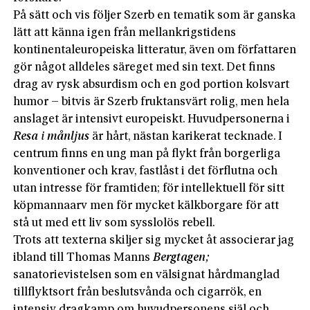
På sätt och vis följer Szerb en tematik som är ganska
lätt att känna igen från mellankrigstidens
kontinentaleuropeiska litteratur, även om författaren
gör något alldeles säreget med sin text. Det finns
drag av rysk absurdism och en god portion kolsvart
humor – bitvis är Szerb fruktansvärt rolig, men hela
anslaget är intensivt europeiskt. Huvudpersonerna i
Resa i månljus
är hårt, nästan karikerat tecknade. I
centrum finns en ung man på flykt från borgerliga
konventioner och krav, fastlåst i det förflutna och
utan intresse för framtiden; för intellektuell för sitt
köpmannaarv men för mycket kälkborgare för att
stå ut med ett liv som sysslolös rebell.
Trots att texterna skiljer sig mycket åt associerar jag
ibland till Thomas Manns
Bergtagen;
sanatorievistelsen som en välsignat hårdmanglad
tillflyktsort från beslutsvånda och cigarrök, en
intensiv dragkamp om huvudpersonens själ och