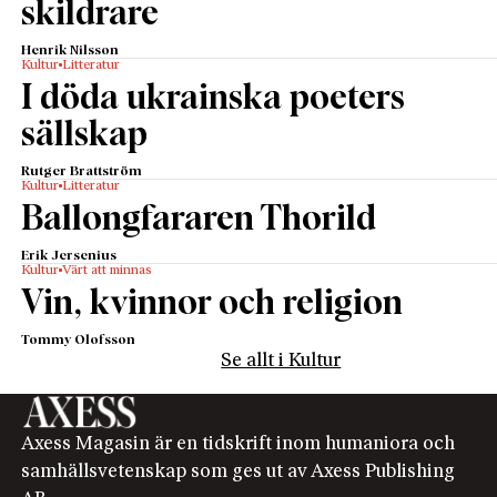
skildrare
Henrik Nilsson
Kultur
Litteratur
I döda ukrainska poeters
sällskap
Rutger Brattström
Kultur
Litteratur
Ballongfararen Thorild
Erik Jersenius
Kultur
Värt att minnas
Vin, kvinnor och religion
Tommy Olofsson
Se allt i Kultur
Axess Magasin är en tidskrift inom humaniora och
samhällsvetenskap som ges ut av Axess Publishing