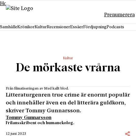
Hoppa till innehåll
Prenumerera
Samhälle
Krönikor
Kultur
Recensioner
Essäer
Fördjupning
Podcasts
Kultur
De mörkaste vrårna
Från filmatiseringen av Med kallt blod.
Litteraturgenren true crime är enormt populär
och innehåller även en del litterära guldkorn,
skriver Tommy Gunnarsson.
Tommy Gunnarsson
Frilansskribent och humanekolog.
12 juni 2023