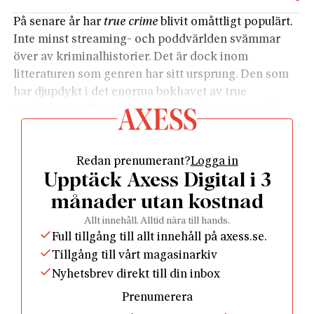
På senare år har
true crime
blivit omåttligt populärt.
Inte minst streaming- och poddvärlden svämmar
över av kriminalhistorier. Det är dock inom
litteraturen som genren har sitt ursprung. Den som
har djupdykt i det enorma bokhavet av true
crime finner där inte bara effektsökeri utan också
litteratur som medvetet avslöjar och säger något om
samtiden och dåtiden, som låter oss skåda in i de
Redan prenumerant?
Logga in
allra mörkaste mänskliga vrårna.
Upptäck Axess Digital i 3
Om man ser till den true crime-litteratur som just nu
ges ut är mycket väl underbyggt vad gäller research.
månader utan kostnad
För den kräsne kan det dock synas vara svårt att här
Allt innehåll. Alltid nära till hands.
hitta något med större litterär kvalitet.
Full tillgång till allt innehåll på axess.se.
Men det finns guldkorn. Några av dessa är den
Tillgång till vårt magasinarkiv
brittiske journalisten Jamie Bartletts böcker. Med
Nyhetsbrev direkt till din inbox
välskrivna och journalistiskt väl underbyggda verk
Prenumerera
som
Det mörka nätet
(2014) och
Missing