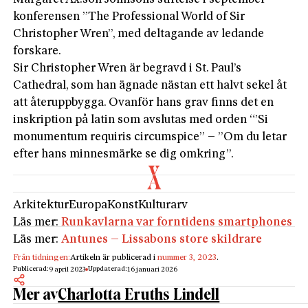
konferensen ”The Professional World of Sir
Christopher Wren”, med deltagande av ledande
forskare.
Sir Christopher Wren är begravd i St. Paul’s
Cathedral, som han ägnade nästan ett halvt sekel åt
att återuppbygga. Ovanför hans grav finns det en
inskription på latin som avslutas med orden “’Si
monumentum requiris circumspice” – ”Om du letar
efter hans minnesmärke se dig omkring”.
Arkitektur
Europa
Konst
Kulturarv
Läs mer:
Runkavlarna var forntidens smartphones
Läs mer:
Antunes – Lissabons store skildrare
Från tidningen:
Artikeln är publicerad i
nummer 3, 2023
.
Publicerad:
Uppdaterad:
9 april 2023
16 januari 2026
Mer av
Charlotta Eruths Lindell