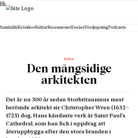
Hoppa till innehåll
Samhälle
Krönikor
Kultur
Recensioner
Essäer
Fördjupning
Podcasts
Kultur
Den mångsidige
arkitekten
Det är nu 300 år sedan Storbritanniens mest
berömde arkitekt sir Christopher Wren (1632–
1723) dog. Hans kändaste verk är Saint Paul’s
Cathedral, som han fick i uppdrag att
återuppbygga efter den stora branden i