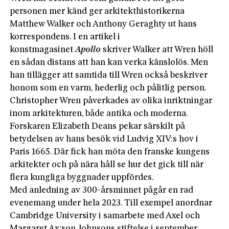
personen mer känd ger arkitekthistorikerna
Matthew Walker och Anthony Geraghty ut hans
korrespondens. I en artikel i
konstmagasinet
Apollo
skriver Walker att Wren höll
en sådan distans att han kan verka känslolös. Men
han tillägger att samtida till Wren också beskriver
honom som en varm, hederlig och pålitlig person.
Christopher Wren påverkades av olika inriktningar
inom arkitekturen, både antika och moderna.
Forskaren Elizabeth Deans pekar särskilt på
betydelsen av hans besök vid Ludvig XIV:s hov i
Paris 1665. Där fick han möta den franske kungens
arkitekter och på nära håll se hur det gick till när
flera kungliga byggnader uppfördes.
Med anledning av 300-årsminnet pågår en rad
evenemang under hela 2023. Till exempel anordnar
Cambridge University i samarbete med Axel och
Margaret Ax:son Johnsons stiftelse i september