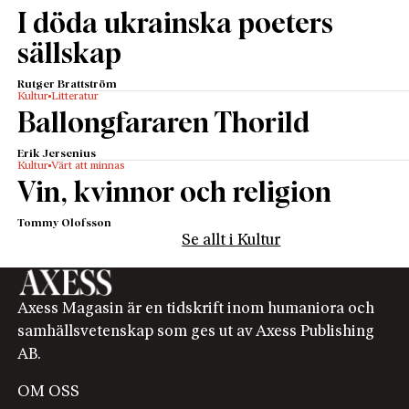
I döda ukrainska poeters
sällskap
Rutger Brattström
Kultur
Litteratur
Ballongfararen Thorild
Erik Jersenius
Kultur
Värt att minnas
Vin, kvinnor och religion
Tommy Olofsson
Se allt i Kultur
Axess Magasin är en tidskrift inom humaniora och
samhällsvetenskap som ges ut av Axess Publishing
AB.
OM OSS