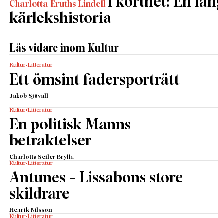
I korthet: En lån
Charlotta Eruths Lindell
kärlekshistoria
Läs vidare inom Kultur
Kultur
Litteratur
Ett ömsint fadersporträtt
Jakob Sjövall
Kultur
Litteratur
En politisk Manns
betraktelser
Charlotta Seiler Brylla
Kultur
Litteratur
Antunes – Lissabons store
skildrare
Henrik Nilsson
Kultur
Litteratur