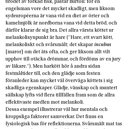
brödet av torkad fisk, påstår Burton: för en
engelsman vore det mycket skadligt, men liksom
sydeuropéerna är vana vid en diet av örter och
kamelmjölk är nordborna vana vid detta bröd, och
därför klarar de sig bra. Det allra värsta köttet ur
melankolisynpunkt är hare (”Hare, ett svart kött,
melankoliskt och svårsmält; det skapar
incubus
[maror] om det äts ofta, och ger liksom allt vilt
upphov till otäcka drömmar, och fördöms av en jury
av läkare.”). Men harkött hör å andra sidan
festmåltider till, och den glädje som festen
föranleder kan mycket väl överväga köttets i sig
skadliga egenskaper. Glädje, vänskap och muntert
sällskap lyfts vid flera tillfällen fram som de allra
effektivaste medlen mot melankoli.
Dessa exempel illustrerar väl hur mentala och
kroppsliga faktorer samverkar. Det finns en
fysiologisk bas för reflektionerna. Svårsmält mat tas