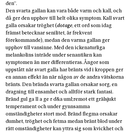
den”.
Den svarta gallan kan vara både varm och kall, och
då ger den upphov till helt olika symptom. Kall svart
galla orsakar tröghet (
dotage
, ett ord som idag
främst betecknar senilitet, är frekvent
förekommande), medan den varma gallan ger
upphov till vansinne. Med den icke­naturliga
melankolins inträde under senantiken kan
symptomen än mer differentieras. Ångor som
uppstått när svart galla har bränts vid i kroppen ger
en annan effekt än när någon av de andra vätskorna
bränts. Den brända svarta gallan orsakar sorg, en
dragning till ensamhet och alltför stark fantasi.
Bränd gul ga ll a ge r d&a uml;remot ett grälsjukt
temperament och under gynnsamma
omständigheter stort mod. Bränd flegma orsakar
dumhet, tröghet och fetma medan bränt blod under
rätt omständigheter kan yttra sig som kvickhet och