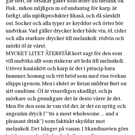
går bort, de orsakar gaser som leder till melank oli.
Fisk , m&ou ml;jligen m ed undantag för karp, är
farligt, alla mjölkprodukter likaså, och då särskilt
ost. Socker och alla typer av kryddor och örter bör
undvikas. Vad gäller drycker leder både vin, öl, cider
och alla starkare drycker till melankoli; rödvin och
mörkt öl är värst.
MYCKET LITET ÅTERSTÅR kort sagt för den som
vill undvika allt som riskerar att leda till melankoli.
Utöver kaninkött och karp är det i princip bara
hummer, honung och vitt bröd som med viss tvekan
släpps igenom. Men i slutet av listan mildrar Burt on
sitt omdöme. Öl är visserligen skadligt, och ju
mörkare och grumligare det är desto värre är det.
Men för den som är van vid det, är det en nyttig och
angenäm dryck (”’tis a most wholesome … and a
pleasant drink”) som faktiskt skyddar mot
melankoli. Det hänger på vanan. I Skandinavien görs