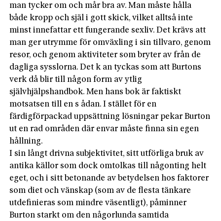
man tycker om och mår bra av. Man måste hålla
både kropp och själ i gott skick, vilket alltså inte
minst innefattar ett fungerande sexliv. Det krävs att
man ger utrymme för omväxling i sin tillvaro, genom
resor, och genom aktiviteter som bryter av från de
dagliga sysslorna. Det k an tyckas som att Burtons
verk då blir till någon form av ytlig
självhjälpshandbok. Men hans bok är faktiskt
motsatsen till en s ådan. I stället för en
färdigförpackad uppsättning lösningar pekar Burton
ut en rad områden där envar måste finna sin egen
hållning.
I sin långt drivna subjektivitet, sitt utförliga bruk av
antika källor som dock omtolkas till någonting helt
eget, och i sitt betonande av betydelsen hos faktorer
som diet och vänskap (som av de flesta tänkare
utdefinieras som mindre väsentligt), påminner
Burton starkt om den någorlunda samtida