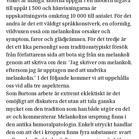
Vilket är många: sidorna uppgår i en modern utgåva
till uppåt 1 500 och hänvisningarna är
uppskattningsvis omkring 10 000 till antalet. För det
andra är det ett väldigt språkkonstverk, en oformlig,
vildvuxen essä om melankolins orsaker och
symptom, faror och glädjeämnen. För det tredje är
det ett lika personligt som traditionstypiskt försök
från författarens sida att bota sig från sin melankoli
genom att skriva om den: ”Jag skriver om melankoli,
eftersom jag är upptagen med att undvika
melankolin.” I det följande kommer vi att uppehålla
oss vid alla tre aspekterna.
Som Burtons arbete är extremt eklektiskt är det
omöjligt att diskutera det utan att tala ganska
mycket om den tradition som han både utgör en del
av och kommenterar. Melankolins ursprung finns i
den antika humoralpatologin. Enkelt utryckt handlar
den om att det i kroppen finns fyra substanser: svart