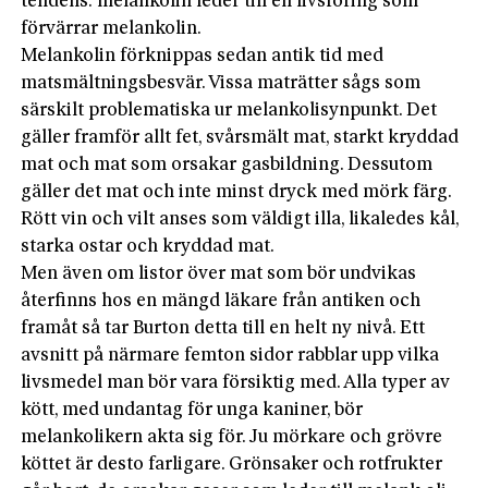
tendens: melankolin leder till en livsföring som
förvärrar melankolin.
Melankolin förknippas sedan antik tid med
matsmältningsbesvär. Vissa maträtter sågs som
särskilt problematiska ur melankolisynpunkt. Det
gäller framför allt fet, svårsmält mat, starkt kryddad
mat och mat som orsakar gasbildning. Dessutom
gäller det mat och inte minst dryck med mörk färg.
Rött vin och vilt anses som väldigt illa, likaledes kål,
starka ostar och kryddad mat.
Men även om listor över mat som bör undvikas
återfinns hos en mängd läkare från antiken och
framåt så tar Burton detta till en helt ny nivå. Ett
avsnitt på närmare femton sidor rabblar upp vilka
livsmedel man bör vara försiktig med. Alla typer av
kött, med undantag för unga kaniner, bör
melankolikern akta sig för. Ju mörkare och grövre
köttet är desto farligare. Grönsaker och rotfrukter