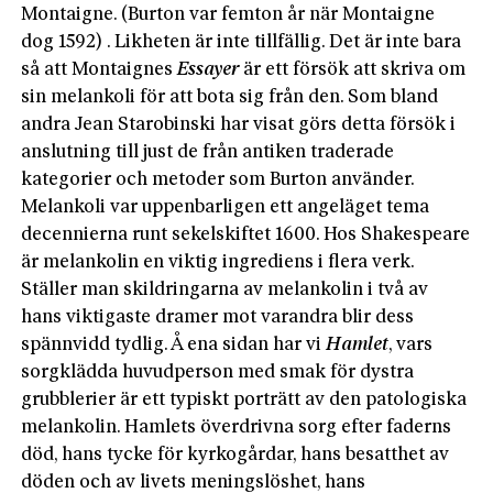
Montaigne. (Burton var femton år när Montaigne
dog 1592) . Likheten är inte tillfällig. Det är inte bara
så att Montaignes
Essayer
är ett försök att skriva om
sin melankoli för att bota sig från den. Som bland
and­ra Jean Starobinski har visat görs detta försök i
anslutning till just de från antiken traderade
kategorier och metoder som Burton använder.
Melankoli var uppenbarligen ett angeläget tema
decennierna runt sekelskiftet 1600. Hos Shakespeare
är melankolin en viktig ingrediens i flera verk.
Ställer man skildringarna av melankolin i två av
hans viktigaste dramer mot varandra blir dess
spännvidd tydlig. Å ena sidan har vi
Hamlet
, vars
sorgklädda huvudperson med smak för dystra
grubblerier är ett typiskt porträtt av den patologiska
melankolin. Hamlets överdrivna sorg efter faderns
död, hans tycke för kyrkogårdar, hans besatthet av
döden och av livets meningslöshet, hans