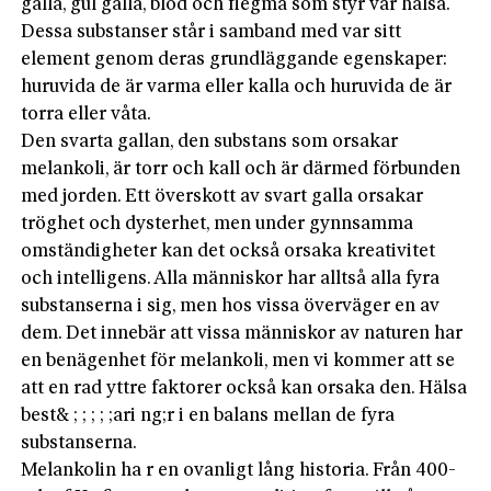
galla, gul galla, blod och flegma som styr vår hälsa.
Dessa substanser står i samband med var sitt
element genom deras grundläggande egenskaper:
huruvida de är varma eller kalla och huruvida de är
torra eller våta.
Den svarta gallan, den substans som orsakar
melankoli, är torr och kall och är därmed förbunden
med jorden. Ett överskott av svart galla orsakar
tröghet och dysterhet, men under gynnsamma
omständigheter kan det också orsaka kreativitet
och intelligens. Alla människor har alltså alla fyra
substanserna i sig, men hos vissa överväger en av
dem. Det innebär att vissa människor av naturen har
en benägenhet för melankoli, men vi kommer att se
att en rad yttre faktorer också kan orsaka den. Hälsa
best& ; ; ; ; ;ari ng;r i en balans mellan de fyra
substanserna.
Melankolin ha r en ovanligt lång historia. Från 400-