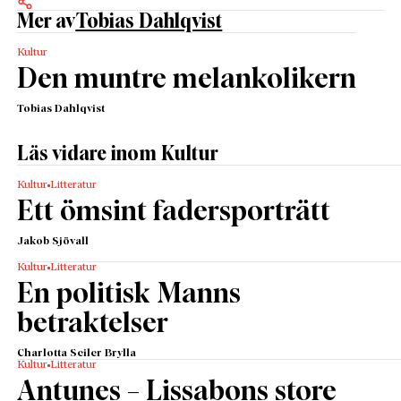
Mer av
Tobias Dahlqvist
Kultur
Den muntre melankolikern
Tobias Dahlqvist
Läs vidare inom Kultur
Kultur
Litteratur
Ett ömsint fadersporträtt
Jakob Sjövall
Kultur
Litteratur
En politisk Manns
betraktelser
Charlotta Seiler Brylla
Kultur
Litteratur
Antunes – Lissabons store