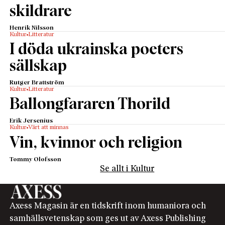
skildrare
Henrik Nilsson
Kultur
Litteratur
I döda ukrainska poeters
sällskap
Rutger Brattström
Kultur
Litteratur
Ballongfararen Thorild
Erik Jersenius
Kultur
Värt att minnas
Vin, kvinnor och religion
Tommy Olofsson
Se allt i Kultur
Axess Magasin är en tidskrift inom humaniora och
samhällsvetenskap som ges ut av Axess Publishing