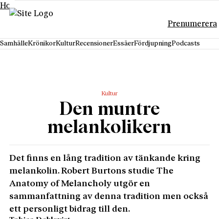
Hoppa till innehåll
Prenumerera
Samhälle
Krönikor
Kultur
Recensioner
Essäer
Fördjupning
Podcasts
Kultur
Den muntre
melankolikern
Det finns en lång tradition av tänkande kring
melankolin. Robert Burtons studie The
Anatomy of Melancholy utgör en
sammanfattning av denna tradition men också
ett personligt bidrag till den.