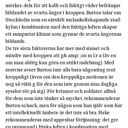
mörker, dels för att kallt och fuktigt väder befrämjar
bildandet av svarta ångor i kroppen. Burton talar om
Stockholm som en särskilt melankoliskapande stad:
kylan i kombination med den fuktiga luften skapar
ett sumpartat klimat som gynnar de svarta ångornas
bildande.
De tre sista faktorerna har mer med sinnet och
mindre med kroppen att g& amp; ;ou m l;r a (äv en
om man aldrig kan göra en strikt indelning). Med
exercise
avser Burton inte alls bara någonting rent
kroppsligt (även om den kroppsliga motionen är
nog så vikti g för den som inte genom sina dagliga
sysslor rör på sig). För kvinnor och soldater, alltså
för dem som inte tänker så mycket, rekommenderar
Burton schack, men för någon som han själv som har
ett intellektuellt ämbete är det inte så bra. Fiske
rekommenderas med uppenbar förtjusning: det ger
en promenad i friska luften i kombination med