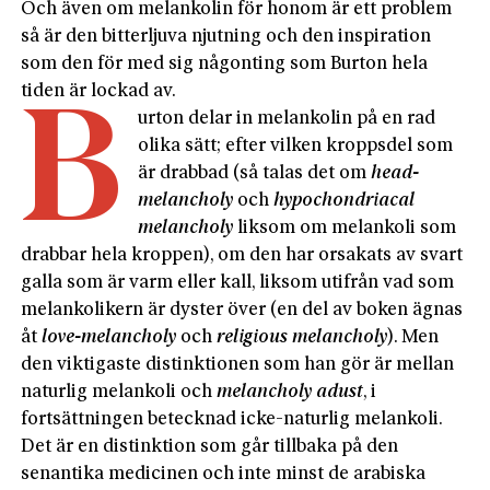
Och även om melankolin för honom är ett problem
så är den bitterljuva njutning och den inspiration
som den för med sig någonting som Burton hela
tiden är lockad av.
B
urton delar in melankolin på en rad
olika sätt; efter vilken kroppsdel som
är drabbad (så talas det om
head-
melancholy
och
hypochondriacal
melancholy
liksom om melankoli som
drabbar hela kroppen), om den har orsakats av svart
galla som är varm eller kall, liksom utifrån vad som
melankolikern är dyster över (en del av boken ägnas
åt
love-melancholy
och
religious melancholy
). Men
den viktigaste distinktionen som han gör är mellan
naturlig melankoli och
melancholy adust
, i
fortsättningen betecknad icke-naturlig melankoli.
Det är en distinktion som går tillbaka på den
senantika medicinen och inte minst de arabiska