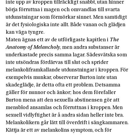
inte upp av kroppen tillräckligt snabbt, utan hinner
börja förruttna i magen och omvandlas till svarta
utdunstningar som förmörkar sinnet. Men samtidigt
är det fysiologiska inte allt. Både vanan och glädjen
kan väga tyngre.
Maten ägnas ett av de utförligaste kapitlen i
The
Anatomy of Melancholy
, men andra substanser är
underkastade precis samma lagar. Sädesvätska som
inte utsöndras fördärvas till slut och sprider
melankoliframkallande utdunstningar i kroppen. För
exempelvis munkar, observerar Burton inte utan
skadeglädje, är detta ofta ett problem. Detsamma
gäller för nunnor och änkor; hos dem förefaller
Burton mena att den sexuella abstinensen gör att
mensblod ansamlas och förruttnas i kroppen. Men
sexuell vidlyftighet är å andra sidan heller inte bra.
Melankolikern går lätt till överdrift i sängkammaren.
Kättja är ett av melankolins symptom, och för