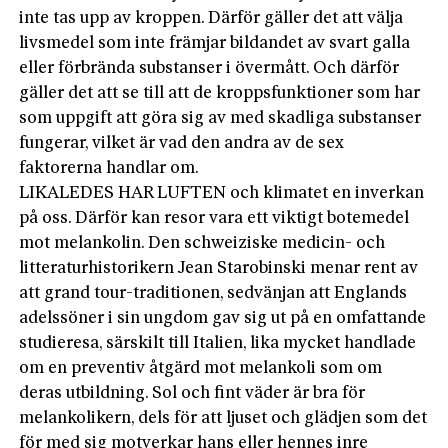
inte tas upp av kroppen. Därför gäller det att välja
livsmedel som inte främjar bildandet av svart galla
eller förbrända substanser i övermått. Och därför
gäller det att se till att de kroppsfunktioner som har
som uppgift att göra sig av med skadliga substanser
fungerar, vilket är vad den andra av de sex
faktorerna handlar om.
LIKALEDES HAR LUFTEN och klimatet en inverkan
på oss. Därför kan resor vara ett viktigt botemedel
mot melankolin. Den schweiziske medicin- och
litteraturhistorikern Jean Starobinski menar rent av
att grand tour-traditionen, sedvänjan att Englands
adelssöner i sin ungdom gav sig ut på en omfattande
studieresa, särskilt till Italien, lika mycket handlade
om en preventiv åtgärd mot melankoli som om
deras utbildning. Sol och fint väder är bra för
melankolikern, dels för att ljuset och glädjen som det
för med sig motverkar hans eller hennes inre