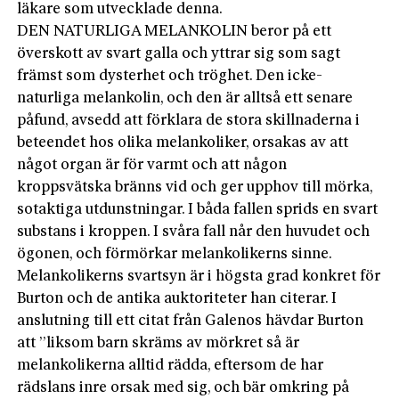
läkare som utvecklade denna.
DEN NATURLIGA MELANKOLIN beror på ett
överskott av svart galla och yttrar sig som sagt
främst som dysterhet och tröghet. Den icke-
naturliga melankolin, och den är alltså ett senare
påfund, avsedd att förklara de stora skillnaderna i
beteendet hos olika melankoliker, orsakas av att
något organ är för varmt och att någon
kroppsvätska bränns vid och ger upphov till mörka,
sotaktiga utdunstningar. I båda fallen sprids en svart
substans i kroppen. I svåra fall når den huvudet och
ögonen, och förmörkar melankolikerns sinne.
Melankolikerns svartsyn är i högsta grad konkret för
Burton och de antika auktoriteter han citerar. I
anslutning till ett citat från Galenos hävdar Burton
att ”liksom barn skräms av mörkret så är
melankolikerna alltid rädda, eftersom de har
rädslans inre orsak med sig, och bär omkring på