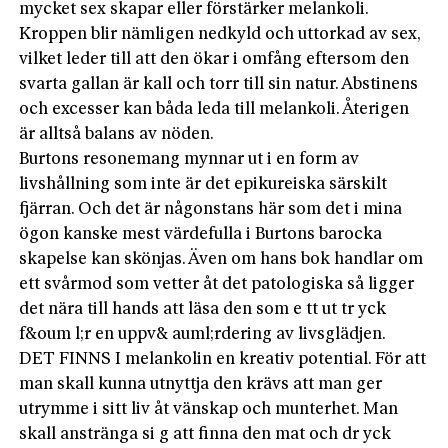
mycket sex skapar eller förstärker melankoli.
Kroppen blir nämligen nedkyld och uttorkad av sex,
vilket leder till att den ökar i omfång eftersom den
svarta gallan är kall och torr till sin natur. Abstinens
och excesser kan båda leda till melankoli. Återigen
är alltså balans av nöden.
Burtons resonemang mynnar ut i en form av
livshållning som inte är det epikureiska särskilt
fjärran. Och det är någonstans här som det i mina
ögon kanske mest värdefulla i Burtons barocka
skapelse kan skönjas. Även om hans bok handlar om
ett svårmod som vetter åt det patologiska så ligger
det nära till hands att läsa den som e tt ut tr yck
f&oum l;r en uppv& auml;rdering av livsglädjen.
DET FINNS I melankolin en kreativ potential. För att
man skall kunna utnyttja den krävs att man ger
utrymme i sitt liv åt vänskap och munterhet. Man
skall anstränga si g att finna den mat och dr yck