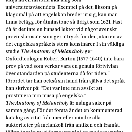
lättja ha en historia lika lång som
universitetsväsendets. Exempel på det, liksom på
klagomål på att engelskan breder ut sig, kan man
finna belägg för åtminstone så tidigt som 1621. Fast
då är det inte en hunsad lektor vid något svenskt
provinslärosäte som ger uttryck för den, utan en av
det engelska språkets stora konstnärer. I sin väldiga
studie
The Anatomy of Melancholy
ger
Oxfordteologen Robert Burton (1577-1640) inte bara
prov på vad som verkar vara en genuin förtvivlan
över standarden på studenterna då för tiden. I
förordet tar han också sin hand från själva det språk
han skriver på: ”Det var inte min avsikt att
prostituera min musa på engelska.”
The Anatomy of Melancholy
är många saker på
samma gång. För det första är det en kommenterad
katalog av citat från mer eller mind­re alla
auktoriteter på melankoli från antiken och framåt.