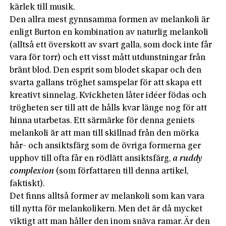
kärlek till musik.
Den allra mest gynnsamma formen av melankoli är
enligt Burton en kombination av naturlig melankoli
(alltså ett överskott av svart galla, som dock inte får
vara för torr) och ett visst mått utdunstningar från
bränt blod. Den esprit som blodet skapar och den
svarta gallans tröghet samspelar för att skapa ett
kreativt sinnelag. Kvickheten låter idéer födas och
trögheten ser till att de hålls kvar länge nog för att
hinna utarbetas. Ett särmärke för denna geniets
melankoli är att man till skillnad från den mörka
hår- och ansiktsfärg som de övriga formerna ger
upphov till ofta får en rödlätt ansiktsfärg,
a ruddy
complexion
(som författaren till denna artikel,
faktiskt).
Det finns alltså former av melankoli som kan vara
till nytta för melankolikern. Men det är då mycket
viktigt att man håller den inom snäva ramar. Är den