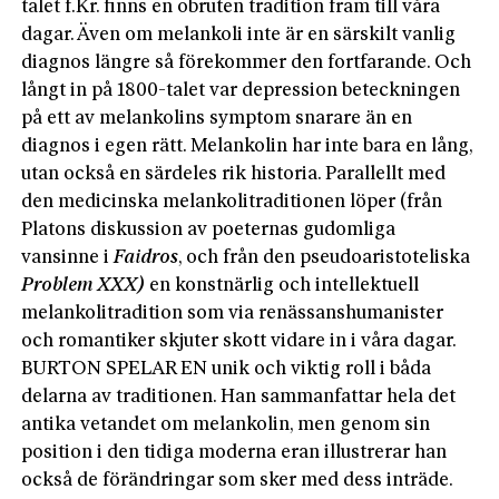
talet f.Kr. finns en obruten tradition fram till våra
dagar. Även om melankoli inte är en särskilt vanlig
diagnos längre så förekommer den fortfarande. Och
långt in på 1800-talet var depression beteckningen
på ett av melankolins symptom snarare än en
diagnos i egen rätt. Melankolin har inte bara en lång,
utan också en särdeles rik historia. Parallellt med
den medicinska melankolitraditionen löper (från
Platons diskussion av poeternas gudomliga
vansinne i
Faidros
, och från den pseudoaristoteliska
Problem XXX)
en konstnärlig och intellektuell
melankolitradition som via renässanshumanister
och romantiker skjuter skott vidare in i våra dagar.
BURTON SPELAR EN unik och viktig roll i båda
delarna av traditionen. Han sammanfattar hela det
antika vetandet om melankolin, men genom sin
position i den tidiga moderna eran illustrerar han
också de förändringar som sker med dess inträde.