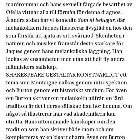
mardrömmar och hans sexuellt färgade besatthet av
Ofelia vittnar alla till förmån för denna diagnos.
Å andra sidan har vi komedin
Som ni behagar
, där
melankolikern Jaques illustrerar livsglädjen hos den
som förstår att njuta av sitt svårmod. Skönheten i
naturen och musiken framstår desto starkare för
Jaques genom hans melankoliska läggning. Han
lockas av ensamheten men utan att helt fly andra
männi­skors sällskap.
SHAKESPEARE GESTALTAR KONSTNÄRLIGT ett
tema som Montaigne nalkas genom introspektion
och Burton genom ett historiskt studium. För även
om Burton skriver om melankolin utifrån en lärd
tradition är det i deras sällskap han hör hemma. Om
något så illustrerar han vad akademikern kan
uträtta. Hans uttömmande kunskaper om den
tradition som han skriver både inom och om
kompletteras av en bisarr charm. Även om Burton