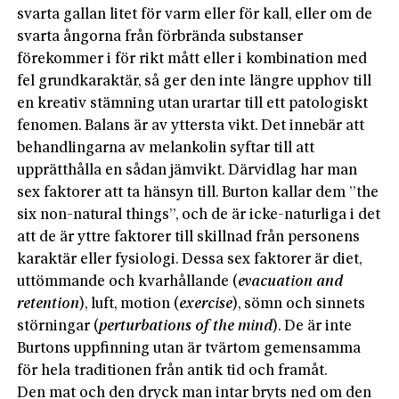
svarta gallan litet för varm eller för kall, eller om de
svarta ångorna från förbrända substanser
förekommer i för rikt mått eller i kombination med
fel grundkaraktär, så ger den inte längre upphov till
en kreativ stämning utan urartar till ett patologiskt
fenomen. Balans är av yttersta vikt. Det innebär att
behandlingarna av melankolin syftar till att
upprätthålla en sådan jämvikt. Därvidlag har man
sex faktorer att ta hänsyn till. Burton kallar dem ”the
six non-natural things”, och de är icke-naturliga i det
att de är yttre faktorer till skillnad från personens
karaktär eller fysiologi. Dessa sex faktorer är diet,
uttömmande och kvarhållande (
evacuation and
retention
), luft, motion (
exercise
), sömn och sinnets
störningar (
perturbations of the mind
). De är inte
Burtons uppfinning utan är tvärtom gemensamma
för hela traditionen från antik tid och framåt.
Den mat och den dryck man intar bryts ned om den