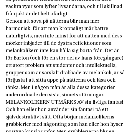
vackra vyer som lyfter livsandarna, och till skillnad
från jakt är det helt ofarligt.
Genom att sova på nätterna blir man mer
harmonisk: för att man kroppsligt mår bättre
naturligtvis, men inte minst för att natten med dess
mörker inbjuder till de dystra reflektioner som
melankolikern inte kan hålla sig borta från. Det är
för Burton (och för en stor del av hans föregångare)
ett stort problem att studenter och intellektuella,
grupper som är särskilt drabbade av melankoli, är så
förtjusta i att sitta uppe på nätterna och läsa och
tänka. Men i någon mån är alla dessa kategorier
underordnade den sista, sinnets störningar.
MELANKOLIKERN UTMÄRKS AV sin livliga fantasi.
Och han eller hon använder sin fantasi på ett
självdestruktivt sätt. Ofta börjar melankolikerns
grubblerier med någonting som han eller hon hyser
positiva känslor inför. Men grubblerierna blir en