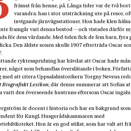
B
främst från henne, på. Långa tider var de två bort
varandra; han i stor utsträckning ute på resor, of
invigande järnvägsstationer. Hon hade klen hälsa
inte framgår vari denna bestod – och vistades därför 
ds för dess vårdande. Med tiden fick de fem barn, fyra 
licka. Den äldste sonen skulle 1907 efterträda Oscar s
.
ttande ryktesspridning har hävdat att Oscar hade må
ärer, något som behandlas överslätande i boken. Författ
ig med att citera Uppsalahistorikern Torgny Neveus red
t Biografiskt Lexikon
, där denne summerar att Sofias at
a varit den överseende hustruns eftersom Oscar inga­l
ergström är docent i historia och har en bakgrund som
endent för Kungl. Husgerådskammaren med
tebiblioteket. Hon är en god stilist, som har valt att f