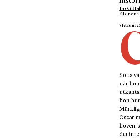
histor
Bo G Hal
Fil dr och
7 februari 
Sofia va
när hon 
utkantsr
hon hunn
Märkligt
Oscar m
hoven, 
det inte