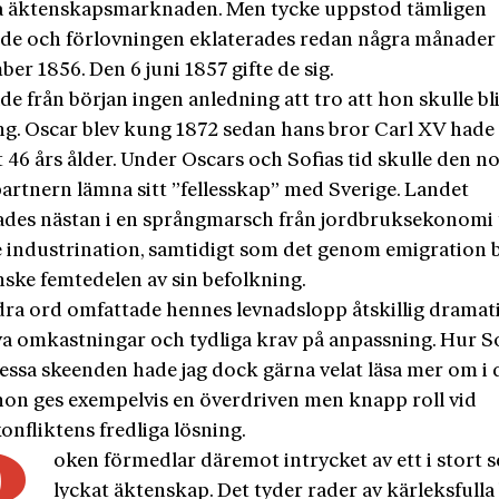
ga äktenskapsmarknaden. Men tycke uppstod tämligen
e och förlovningen eklaterades redan några månader 
ber 1856. Den 6 juni 1857 gifte de sig.
de från början ingen anledning att tro att hon skulle bl
ng. Oscar blev kung 1872 sedan hans bror Carl XV hade 
t 46 års ålder. Under Oscars och Sofias tid skulle den n
artnern lämna sitt ”fellesskap” med Sverige. Landet
ades nästan i en språngmarsch från jordbruksekonomi t
 industrination, samtidigt som det genom emigration b
ske femtedelen av sin befolkning.
ra ord omfattade hennes levnadslopp åtskillig dramat
iva omkastningar och tydliga krav på anpassning. Hur S
essa skeen­den hade jag dock gärna velat läsa mer om i
hon ges exempelvis en överdriven men knapp roll vid
nfliktens fredliga lösning.
oken förmedlar däremot intrycket av ett i stort s
lyckat äktenskap. Det tyder rader av kärleksfulla 