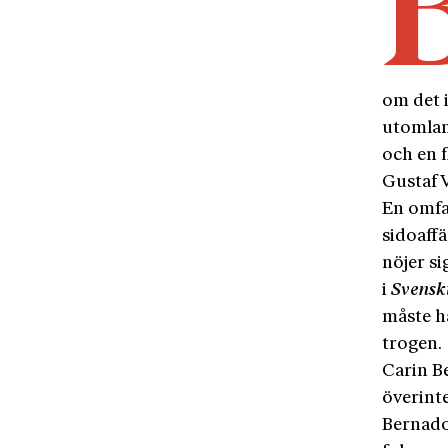
om det 
utomlan
och en f
Gustaf V
En omfa
sidoaff
nöjer s
i
Svensk
måste h
trogen.
Carin B
överint
Bernadot