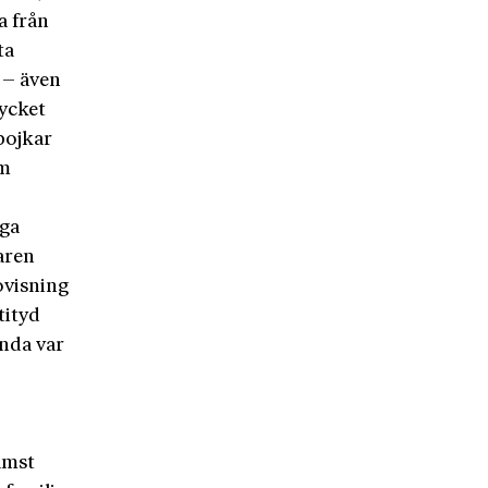
a från
ta
 – även
mycket
pojkar
om
nga
aren
ovisning
tityd
unda var
rämst