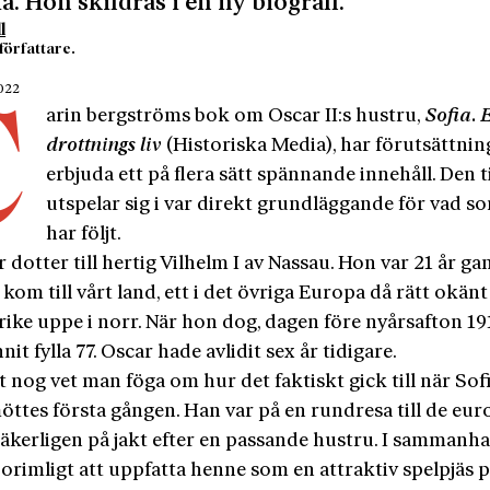
ia. Hon skildras i en ny biografi.
l
 författare.
2022
C
arin bergströms bok om Oscar II:s hustru,
Sofia. 
drottnings liv
(Historiska Media), har förutsättnin
erbjuda ett på flera sätt spännande innehåll. Den 
utspelar sig i var direkt grundläggande för vad s
har följt.
r dotter till hertig Vilhelm I av Nassau. Hon var 21 år g
kom till vårt land, ett i det övriga Europa då rätt okänt
ike uppe i norr. När hon dog, dagen före nyårsafton 19
it fylla 77. Oscar hade avlidit sex år tidigare.
 nog vet man föga om hur det faktiskt gick till när Sof
öttes första gången. Han var på en rundresa till de eur
säkerligen på jakt efter en passande hustru. I sammanh
 orimligt att uppfatta henne som en attraktiv spelpjäs 