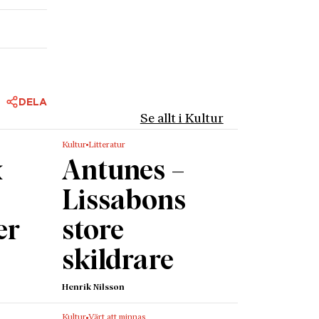
DELA
Se allt i Kultur
Kultur
Litteratur
k
Antunes –
Lissabons
er
store
skildrare
Henrik Nilsson
Kultur
Värt att minnas