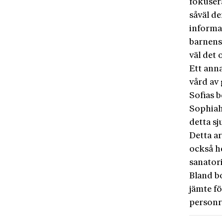
fokusera
såväl d
informa
barnens
väl det 
Ett ann
vård av 
Sofias 
Sophiah
detta sj
Detta ar
också h
sanatori
Bland bo
jämte fö
personr