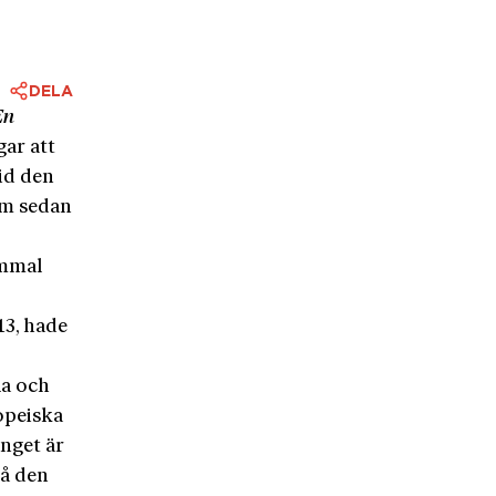
DELA
En
gar att
tid den
om sedan
ammal
13, hade
ia och
opeiska
anget är
på den