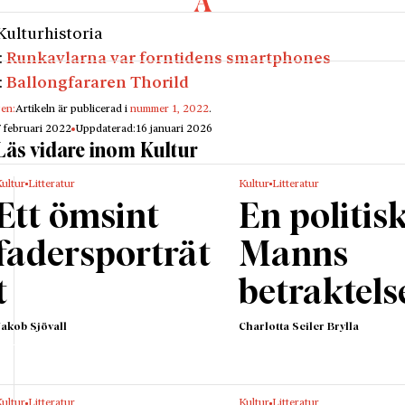
Kulturhistoria
:
Runkavlarna var forntidens smartphones
:
Ballongfararen Thorild
gen:
Artikeln är publicerad i
nummer 1, 2022
.
7 februari 2022
Uppdaterad:
16 januari 2026
Läs vidare inom Kultur
ultur
Litteratur
Kultur
Litteratur
Ett ömsint
En politis
fadersporträt
Manns
t
betraktels
Jakob Sjövall
Charlotta Seiler Brylla
ultur
Litteratur
Kultur
Litteratur