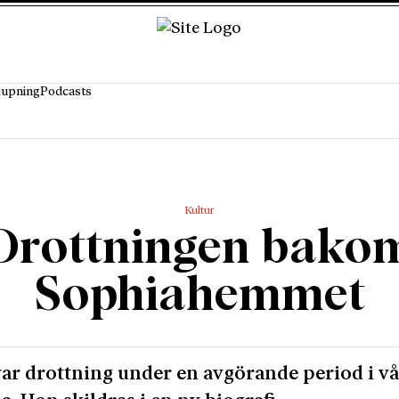
jupning
Podcasts
Kultur
Drottningen bako
Sophiahemmet
var drottning under en avgörande period i vå