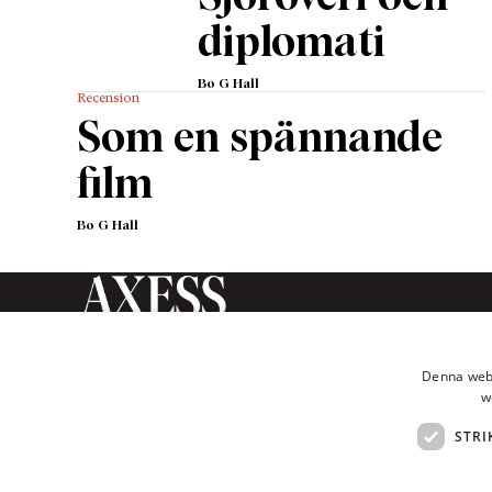
diplomati
Bo G Hall
Recension
Som en spännande
film
Bo G Hall
Axess Magasin är en tidskrift
inom humaniora och
Denna webb
samhällsvetenskap som ges ut av
w
Axess Publishing AB.
STRI