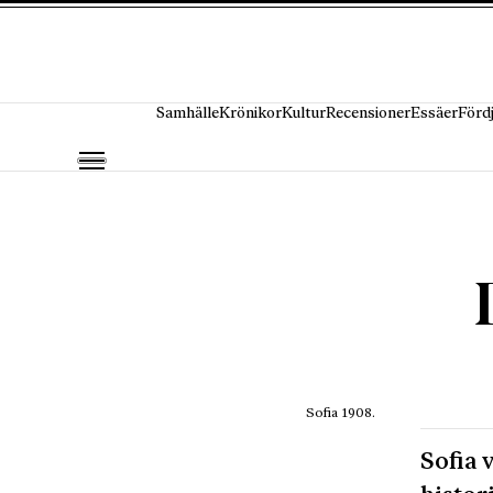
Hoppa till innehåll
Samhälle
Krönikor
Kultur
Recensioner
Essäer
Förd
Sofia 1908.
Sofia 