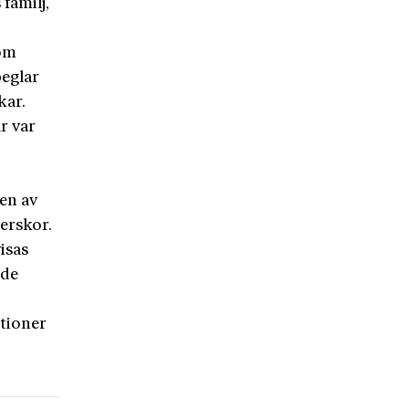
familj,
 om
peglar
kar.
r var
en av
terskor.
isas
nde
ationer