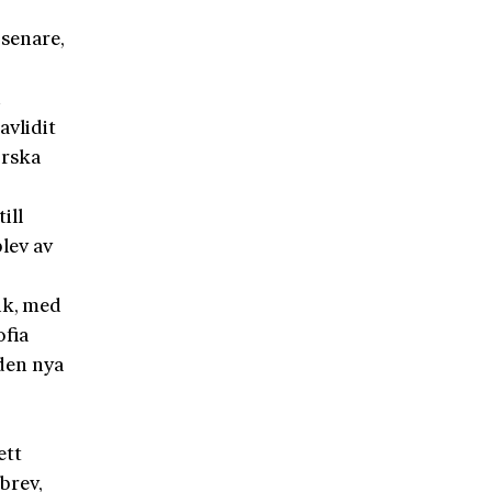
senare,
i
avlidit
orska
ill
lev av
ik, med
ofia
 den nya
ett
brev,