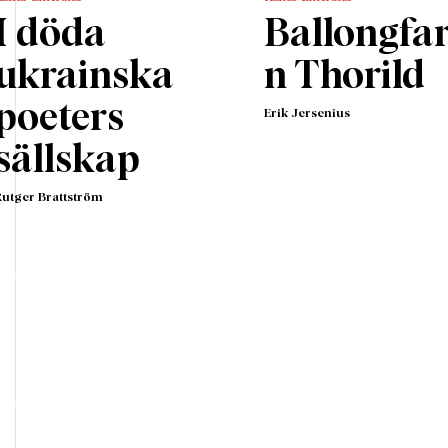
I döda
Ballongfa
ukrainska
n Thorild
poeters
Erik Jersenius
sällskap
Rutger Brattström