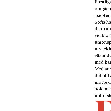
furstli
omgåend
i septem
Sofia ha
drottni
vid blot
unionsp
utveckl
växande
med kan
Med and
definit
mötte d
boken; 
unionsko