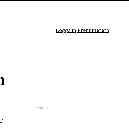
Logga in
Prenumerera
m
Foto: TT
r