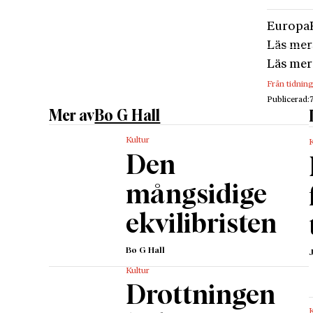
Europa
Läs mer
Läs mer
Från tidnin
Publicerad:
Mer av
Bo G Hall
Kultur
K
Den
mångsidige
ekvilibristen
Bo G Hall
Kultur
Drottningen
K