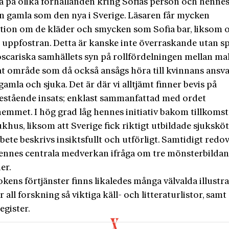
 på olika förhållanden kring Sofias person och hennes 
en gamla som den nya i Sverige. Läsaren får mycken
tion om de kläder och smycken som Sofia bar, liksom
 uppfostran. Detta är kanske inte överraskande utan s
oscariska samhällets syn på rollfördelningen mellan ma
at område som då också ansågs höra till kvinnans ansva
gamla och sjuka. Det är där vi alltjämt finner bevis på
bestående insats; enklast sammanfattad med ordet
emmet. I hög grad låg hennes initiativ bakom tillkomst
ukhus, liksom att Sverige fick riktigt utbildade sjukskö
bete beskrivs insiktsfullt och utförligt. Samtidigt redov
ennes centrala medverkan ifråga om tre mönsterbilda
er.
kens förtjänster finns likaledes många välvalda illustr
r all forskning så viktiga käll- och litteraturlistor, samt
egister.