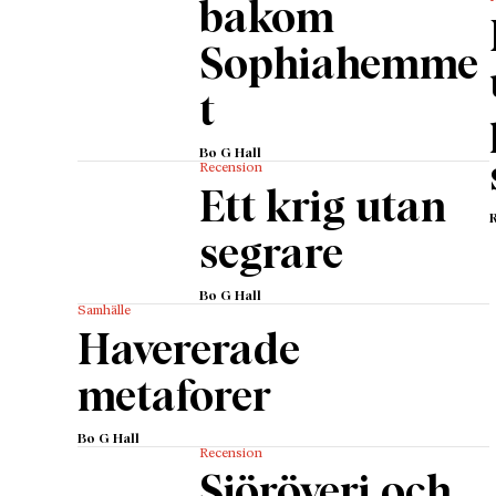
bakom
Sophiahemme
t
Bo G Hall
Recension
Ett krig utan
segrare
Bo G Hall
Samhälle
Havererade
metaforer
Bo G Hall
Recension
Sjöröveri och