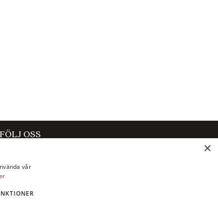
FÖLJ OSS
×
Facebook
använda vår
Instagram
er
X
UNKTIONER
LinkedIn