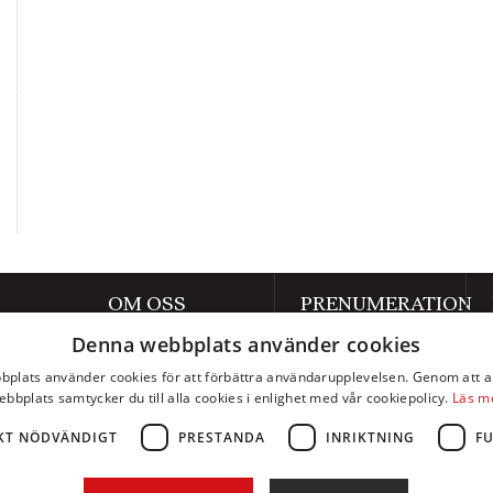
OM OSS
PRENUMERATION
Denna webbplats använder cookies
Om Axess
Prenumerera
plats använder cookies för att förbättra användarupplevelsen. Genom att 
Kontakt
Mina sidor
ebbplats samtycker du till alla cookies i enlighet med vår cookiepolicy.
Läs m
Annonsera
KT NÖDVÄNDIGT
PRESTANDA
INRIKTNING
F
Integritetspolicy