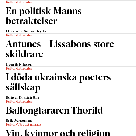
Kultur
Litteratur
En politisk Manns
betraktelser
Charlotta Seiler Brylla
Kultur
Litteratur
Antunes – Lissabons store
skildrare
Henrik Nilsson
Kultur
Litteratur
I döda ukrainska poeters
sällskap
Rutger Brattström
Kultur
Litteratur
Ballongfararen Thorild
Erik Jersenius
Kultur
Värt att minnas
Vin, kvinnor och religion