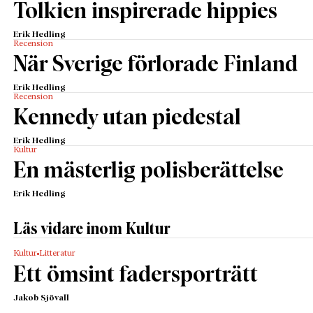
Tolkien inspirerade hippies
Erik Hedling
Recension
När Sverige förlorade Finland
Erik Hedling
Recension
Kennedy utan piedestal
Erik Hedling
Kultur
En mästerlig polisberättelse
Erik Hedling
Läs vidare inom Kultur
Kultur
Litteratur
Ett ömsint fadersporträtt
Jakob Sjövall