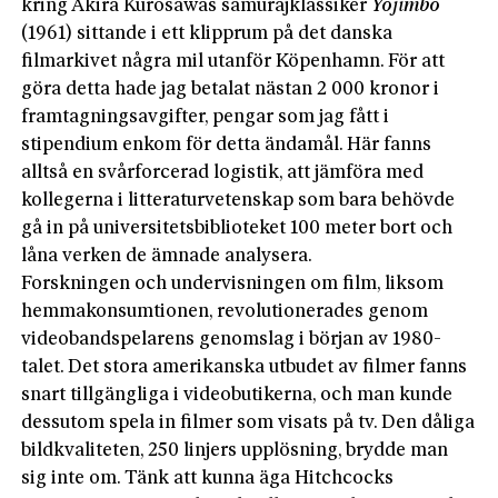
kring Akira Kurosawas samurajklassiker
Yojimbo
(1961) sittande i ett klipprum på det danska
filmarkivet några mil utanför Köpenhamn. För att
göra detta hade jag betalat nästan 2 000 kronor i
framtagningsavgifter, pengar som jag fått i
stipendium enkom för detta ändamål. Här fanns
alltså en svårforcerad logistik, att jämföra med
kollegerna i litteraturvetenskap som bara behövde
gå in på universitetsbiblioteket 100 meter bort och
låna verken de ämnade analysera.
Forskningen och undervisningen om film, liksom
hemmakonsumtionen, revolutionerades genom
videobandspelarens genomslag i början av 1980-
talet. Det stora amerikanska utbudet av filmer fanns
snart tillgängliga i videobutikerna, och man kunde
dessutom spela in filmer som visats på tv. Den dåliga
bildkvaliteten, 250 linjers upplösning, brydde man
sig inte om. Tänk att kunna äga Hitchcocks