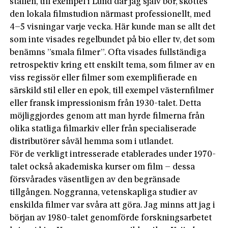
ställen, till exempel i Lund där jag själv bor, sköttes
den lokala filmstudion närmast professionellt, med
4–5 visningar varje vecka. Här kunde man se allt det
som inte visades regelbundet på bio eller tv, det som
benämns ”smala filmer”. Ofta visades fullständiga
retrospektiv kring ett enskilt tema, som filmer av en
viss regissör eller filmer som exemplifierade en
särskild stil eller en epok, till exempel västernfilmer
eller fransk impressionism från 1930-talet. Detta
möjliggjordes genom att man hyrde filmerna från
olika statliga filmarkiv eller från specialiserade
distributörer såväl hemma som i utlandet.
För de verkligt intresserade etablerades under 1970-
talet också akademiska kurser om film – dessa
försvårades väsentligen av den begränsade
tillgången. Noggranna, vetenskapliga studier av
enskilda filmer var svåra att göra. Jag minns att jag i
början av 1980-talet genomförde forskningsarbetet