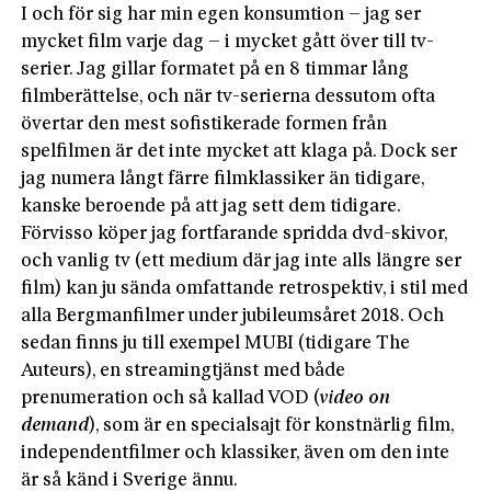
I och för sig har min egen konsumtion – jag ser
mycket film varje dag – i mycket gått över till tv-
serier. Jag gillar formatet på en 8 timmar lång
filmberättelse, och när tv-serierna dessutom ofta
övertar den mest sofistikerade formen från
spelfilmen är det inte mycket att klaga på. Dock ser
jag numera långt färre filmklassiker än tidigare,
kanske beroende på att jag sett dem tidigare.
Förvisso köper jag fortfarande spridda dvd-skivor,
och vanlig tv (ett medium där jag inte alls längre ser
film) kan ju sända omfattande retrospektiv, i stil med
alla Bergmanfilmer under jubileumsåret 2018. Och
sedan finns ju till exempel MUBI (tidigare The
Auteurs), en streamingtjänst med både
prenumeration och så kallad VOD (
video on
demand
), som är en specialsajt för konstnärlig film,
independentfilmer och klassiker, även om den inte
är så känd i Sverige ännu.