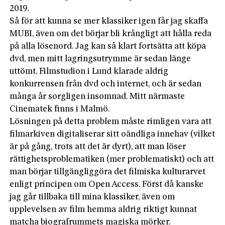
2019.
Så för att kunna se mer klassiker igen får jag skaffa
MUBI, även om det börjar bli krångligt att hålla reda
på alla lösenord. Jag kan så klart fortsätta att köpa
dvd, men mitt lagringsutrymme är sedan länge
uttömt. Filmstudion i Lund klarade aldrig
konkurrensen från dvd och internet, och är sedan
många år sorgligen insomnad. Mitt närmaste
Cinematek finns i Malmö.
Lösningen på detta problem måste rimligen vara att
filmarkiven digitaliserar sitt oändliga innehav (vilket
är på gång, trots att det är dyrt), att man löser
rättighetsproblematiken (mer problematiskt) och att
man börjar tillgängliggöra det filmiska kulturarvet
enligt principen om Open Access. Först då kanske
jag går tillbaka till mina klassiker, även om
upplevelsen av film hemma aldrig riktigt kunnat
matcha biografrummets magiska mörker.