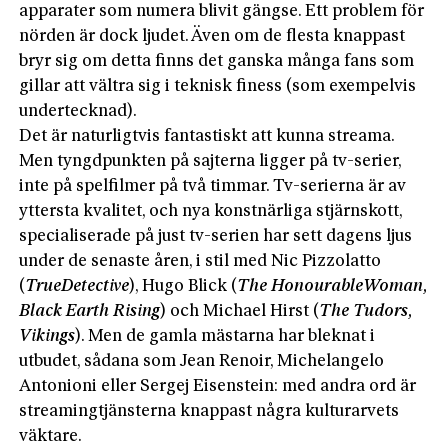
apparater som numera blivit gängse. Ett problem för
nörden är dock ljudet. Även om de flesta knappast
bryr sig om detta finns det ganska många fans som
gillar att vältra sig i teknisk finess (som exempelvis
undertecknad).
Det är naturligtvis fantastiskt att kunna streama.
Men tyngdpunkten på sajterna ligger på tv-serier,
inte på spelfilmer på två timmar. Tv-serierna är av
yttersta kvalitet, och nya konstnärliga stjärnskott,
specialiserade på just tv-serien har sett dagens ljus
under de senaste åren, i stil med Nic Pizzolatto
(
True
Detective
), Hugo Blick (
The
Honourable
Woman
,
Black Earth Rising
) och Michael Hirst (
The Tudors,
Vikings
). Men de gamla mästarna har bleknat i
utbudet, sådana som Jean Renoir, Michelangelo
Antonioni eller Sergej Eisenstein: med andra ord är
streamingtjänsterna knappast några kulturarvets
väktare.