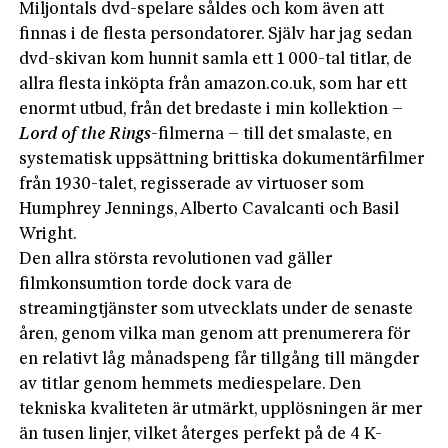
Miljontals dvd-spelare såldes och kom även att
finnas i de flesta persondatorer. Själv har jag sedan
dvd-skivan kom hunnit samla ett 1 000-tal titlar, de
allra flesta inköpta från amazon.co.uk, som har ett
enormt utbud, från det bredaste i min kollektion –
Lord
of
the Rings
-filmerna – till det smalaste, en
systematisk uppsättning brittiska dokumentärfilmer
från 1930-talet, regisserade av virtuoser som
Humphrey Jennings, Alberto Cavalcanti och Basil
Wright.
Den allra största revolutionen vad gäller
filmkonsumtion torde dock vara de
streamingtjänster som utvecklats under de senaste
åren, genom vilka man genom att prenumerera för
en relativt låg månadspeng får tillgång till mängder
av titlar genom hemmets mediespelare. Den
tekniska kvaliteten är utmärkt, upplösningen är mer
än tusen linjer, vilket återges perfekt på de 4 K-