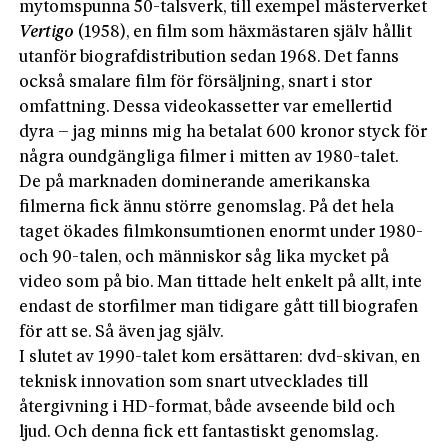
mytomspunna 50-talsverk, till exempel mästerverket
Vertigo
(1958), en film som häxmästaren själv hållit
utanför biografdistribution sedan 1968. Det fanns
också smalare film för försäljning, snart i stor
omfattning. Dessa videokassetter var emellertid
dyra – jag minns mig ha betalat 600 kronor styck för
några oundgängliga filmer i mitten av 1980-talet.
De på marknaden dominerande amerikanska
filmerna fick ännu större genomslag. På det hela
taget ökades filmkonsumtionen enormt under 1980-
och 90-talen, och människor såg lika mycket på
video som på bio. Man tittade helt enkelt på allt, inte
endast de storfilmer man tidigare gått till biografen
för att se. Så även jag själv.
I slutet av 1990-talet kom ersättaren: dvd-skivan, en
teknisk innovation som snart utvecklades till
återgivning i HD-format, både avseende bild och
ljud. Och denna fick ett fantastiskt genomslag.