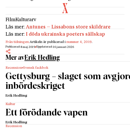
Film
Kulturarv
Läs mer:
Antunes – Lissabons store skildrare
Läs mer:
I döda ukrainska poeters sällskap
Från tidningen:
Artikeln är publicerad i
nummer 4, 2019
.
Publicerad:
Uppdaterad:
8 maj 2019
16 januari 2026
Mer av
Erik Hedling
Recension
Svensk fackbok
Gettysburg – slaget som avgjo
inbördeskriget
Erik Hedling
Kultur
Ett förödande vapen
Erik Hedling
Recension