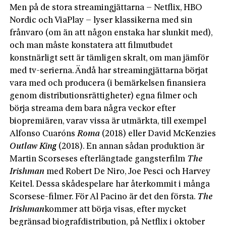
Men på de stora streamingjättarna – Netflix, HBO
Nordic och ViaPlay – lyser klassikerna med sin
frånvaro (om än att någon enstaka har slunkit med),
och man måste konstatera att filmutbudet
konstnärligt sett är tämligen skralt, om man jämför
med tv-serierna. Ändå har streamingjättarna börjat
vara med och producera (i bemärkelsen finansiera
genom distributionsrättigheter) egna filmer och
börja streama dem bara några veckor efter
biopremiären, varav vissa är utmärkta, till exempel
Alfonso Cuaróns
Roma
(2018) eller David McKenzies
Outlaw
King
(2018). En annan sådan produktion är
Martin Scorseses efterlängtade gangsterfilm
The
Irishman
med Robert De Niro, Joe Pesci och Harvey
Keitel. Dessa skådespelare har återkommit i många
Scorsese-filmer. För Al Pacino är det den första.
The
Irishman
kommer att börja visas, efter mycket
begränsad biografdistribution, på Netflix i oktober