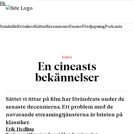
Hoppa till innehåll
Samhälle
Krönikor
Kultur
Recensioner
Essäer
Fördjupning
Podcasts
Kultur
En cineasts
bekännelser
Sättet vi tittar på film har förändrats under de
senaste decennierna. Ett problem med de
nuvarande streamingtjänsterna är bristen på
klassiker.
Erik Hedling