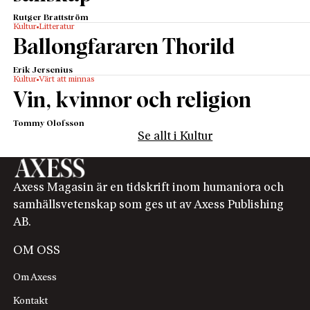
Rutger Brattström
Kultur
Litteratur
Ballongfararen Thorild
Erik Jersenius
Kultur
Värt att minnas
Vin, kvinnor och religion
Tommy Olofsson
Se allt i Kultur
Axess Magasin är en tidskrift inom humaniora och
samhällsvetenskap som ges ut av Axess Publishing
AB.
OM OSS
Om Axess
Kontakt