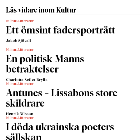
Läs vidare inom Kultur
Kultur
Litteratur
Ett ömsint fadersporträtt
Jakob Sjövall
Kultur
Litteratur
En politisk Manns
betraktelser
Charlotta Seiler Brylla
Kultur
Litteratur
Antunes – Lissabons store
skildrare
Henrik Nilsson
Kultur
Litteratur
I döda ukrainska poeters
sällskap