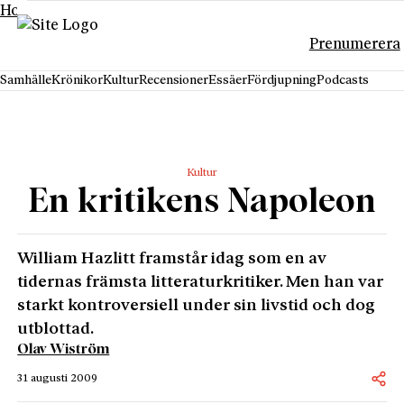
Hoppa till innehåll
Prenumerera
Samhälle
Krönikor
Kultur
Recensioner
Essäer
Fördjupning
Podcasts
Kultur
En kritikens Napoleon
William Hazlitt framstår idag som en av
tidernas främsta litteraturkritiker. Men han var
starkt kontroversiell under sin livstid och dog
utblottad.
Olav Wiström
31 augusti 2009