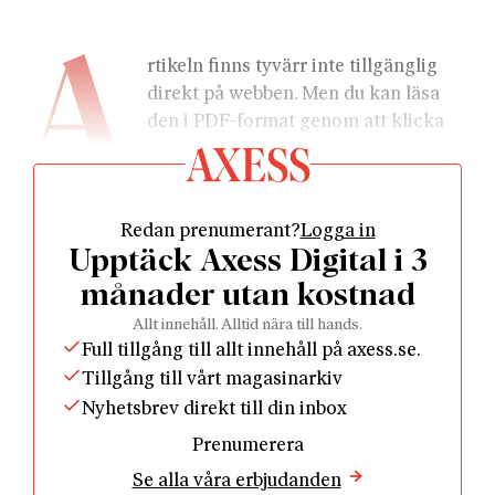
A
rtikeln finns tyvärr inte tillgänglig 
direkt på webben. Men du kan läsa 
den i PDF-format genom att klicka 
nedan.
Redan prenumerant?
Logga in
Upptäck Axess Digital i 3
månader utan kostnad
				Läs som PDF				
Allt innehåll. Alltid nära till hands.
Full tillgång till allt innehåll på axess.se.
Tillgång till vårt magasinarkiv
Nyhetsbrev direkt till din inbox
Prenumerera
Se alla våra erbjudanden