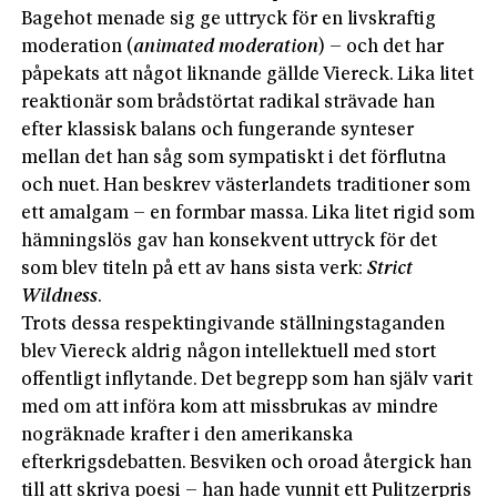
Bagehot menade sig ge uttryck för en livskraftig
moderation (
animated moderation
) – och det har
påpekats att något liknande gällde Viereck. Lika litet
reaktionär som brådstörtat radikal strävade han
efter klassisk balans och fungerande synteser
mellan det han såg som sympatiskt i det förflutna
och nuet. Han beskrev västerlandets traditioner som
ett amalgam – en formbar massa. Lika litet rigid som
hämningslös gav han konsekvent uttryck för det
som blev titeln på ett av hans sista verk:
Strict
Wildness
.
Trots dessa respektingivande ställningstaganden
blev Viereck aldrig någon intellektuell med stort
offentligt inflytande. Det begrepp som han själv varit
med om att införa kom att missbrukas av mindre
nogräknade krafter i den amerikanska
efterkrigsdebatten. Besviken och oroad återgick han
till att skriva poesi – han hade vunnit ett Pulitzerpris