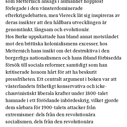
som Metternich ansågs i allmänhet hopplöst
förlegade i den vänsterdominerade
efterkrigsdebatten, men Viereck lät sig inspireras av
deras insikter att den hållbara utvecklingen är
genomtänkt, långsam och evolutionär.
Hos Burke uppskattade han bland annat motståndet
mot den brittiska kolonialismens excesser, hos
Metternich hans insikt om det destruktiva i den
borgerliga nationalismen och hans ibland förbisedda
försök till sociala reformer, samtidigt som han
kritiserade honom hårt för att ha beskurit
pressfriheten. Ett centralt argument i boken var att
västerlandets frihetligt konservativa och icke-
chauvinistiskt liberala krafter under 1800-talet
hamnade i ett förödande inbördeskrig, vilket gjorde
dem sårbara för 1900-talets attacker från
extremismer: dels från den revolutionära
socialismen, dels från den revolutionära