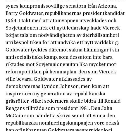
synes kompromissovillige senatorn från Arizona,
Barry Goldwater, republikanernas presidentkandidat
1964. I takt med att atomvapnen utvecklades och
Sovjetunionen fick ett nytt ledarskap hade Viereck
börjat tala om nödvändigheten av återhållsamhet i
utrikespolitiken för att undvika ett nytt världskrig.
Goldwater tycktes däremot sakna hämningar i sin
antisocialistiska kamp, som dessutom inte bara
riktades mot Sovjetunionenutan lika mycket mot
reformpolitiken på hemmaplan, den som Viereck
ville bevara. Goldwater utklassades av
demokraternas Lyndon Johnson, men kom att
inspirera en ny generation av republikanska
gräsrötter, vilket sedermera skulle bidra till Ronald
Reagans tillträde som president 1981. Den John
McCain som när detta skrivs ser ut att vinna den
republikanska nomineringskampanjen vore också
han otänkbar utan Goldwaters westernideologi.