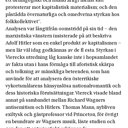
ett demagogiskt och ibland ärligt menat sätt
protesterar mot kapitalistisk materialism; och den
påstådda övernaturliga och omedvetna styrkan hos
folkkollektivet”.
Analysen var långtifrån oomstridd på sin tid – den
marxistiska vänstern insisterade på att beskriva
Adolf Hitler som en enkel produkt av kapitalismen –
men lär väl idag godkännas av de fl esta. Styrkan i
Vierecks utredning låg kanske inte i hopsamlandet
av fakta utan i hans förmåga till aforistisk skärpa
och tolkning av mänskliga beteenden, som han
använde för att analysera den österrikiske
vykortsmålarens hänsynslösa nationalromantik och
dess historiska förutsättningar. Viereck visade bland
annat på sambandet mellan Richard Wagners
antisemitism och Hitlers. Thomas Mann, nybliven
exiltysk och gästprofessor vid Princeton, för övrigt
en beundrare av Wagners musik, läste studien och