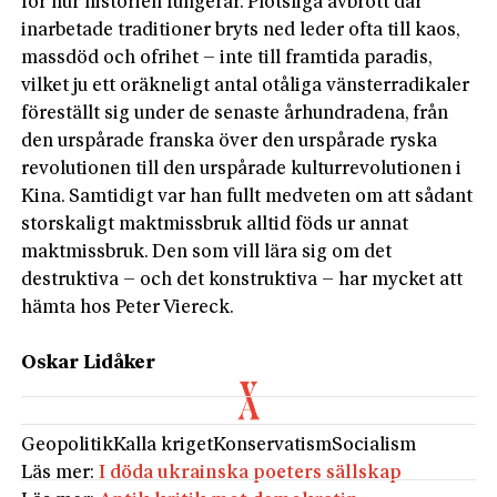
för hur historien fungerar. Plötsliga avbrott där
inarbetade traditioner bryts ned leder ofta till kaos,
massdöd och ofrihet – inte till framtida paradis,
vilket ju ett oräkneligt antal otåliga vänsterradikaler
föreställt sig under de senaste århundradena, från
den urspårade franska över den urspårade ryska
revolutionen till den urspårade kulturrevolutionen i
Kina. Samtidigt var han fullt medveten om att sådant
storskaligt maktmissbruk alltid föds ur annat
maktmissbruk. Den som vill lära sig om det
destruktiva – och det konstruktiva – har mycket att
hämta hos Peter Viereck.
Oskar Lidåker
Geopolitik
Kalla kriget
Konservatism
Socialism
Läs mer:
I döda ukrainska poeters sällskap