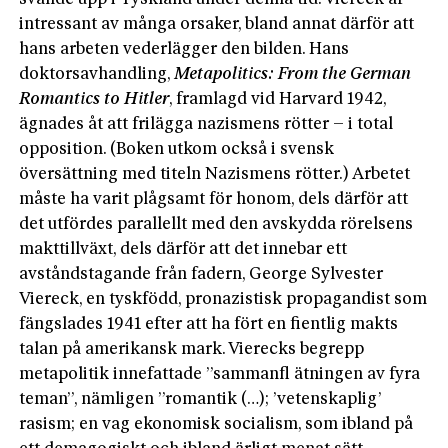
intressant av många orsaker, bland annat därför att
hans arbeten vederlägger den bilden. Hans
doktorsavhandling,
Metapolitics: From the German
Romantics to Hitler
, framlagd vid Harvard 1942,
ägnades åt att frilägga nazismens rötter – i total
opposition. (Boken utkom också i svensk
översättning med titeln Nazismens rötter.) Arbetet
måste ha varit plågsamt för honom, dels därför att
det utfördes parallellt med den avskydda rörelsens
makttillväxt, dels därför att det innebar ett
avståndstagande från fadern, George Sylvester
Viereck, en tyskfödd, pronazistisk propagandist som
fängslades 1941 efter att ha fört en fientlig makts
talan på amerikansk mark. Vierecks begrepp
metapolitik innefattade ”sammanfl ätningen av fyra
teman”, nämligen ”romantik (…); ’vetenskaplig’
rasism; en vag ekonomisk socialism, som ibland på