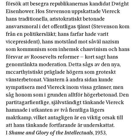
försök att besegra republikanernas kandidat Dwight
Eisenhower. Hos Stevenson uppskattade Viereck
hans traditionella, aristokratiskt betonade
ansvarsmoral i det offentligas tjänst (Stevenson kom
från en politikersläkt; hans farfar hade varit
vicepresident), hans motstånd mot såväl nazism
som kommunism som inhemsk chauvinism och hans
försvar av Roosevelts reformer – kort sagt hans
genomtänkta moderation. Detta sågs av den nya,
mccarthyistiskt präglade högern som groteskt
vänsterbetonat. Vänstern å andra sidan kunde
sympatisera med Viereck inom vissa gränser, men
såg honom som i grunden alltför högerbetonad. Den
partitagarfientlige, självständigt tänkande Viereck
hamnade i utkanten av två fientliga lägers
maktkamp, vilket antagligen är en viktig orsak till
att hans tänkande fortfarande är underskattat.
I
Shame and Glory of the Intellectuals
, 1953,