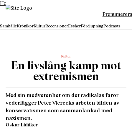
Hoppa till innehåll
Prenumerer
Samhälle
Krönikor
Kultur
Recensioner
Essäer
Fördjupning
Podcasts
Kultur
En livslång kamp mot
extremismen
Med sin medvetenhet om det radikalas faror
vederlägger Peter Vierecks arbeten bilden av
konservatismen som sammanlänkad med
nazismen.
Oskar Lidåker