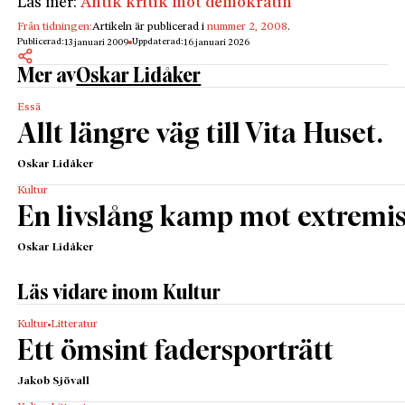
Läs mer:
Antik kritik mot demokratin
Från tidningen:
Artikeln är publicerad i
nummer 2, 2008
.
Publicerad:
Uppdaterad:
13 januari 2009
16 januari 2026
Mer av
Oskar Lidåker
Essä
Allt längre väg till Vita Huset.
Oskar Lidåker
Kultur
En livslång kamp mot extrem
Oskar Lidåker
Läs vidare inom Kultur
Kultur
Litteratur
Ett ömsint fadersporträtt
Jakob Sjövall