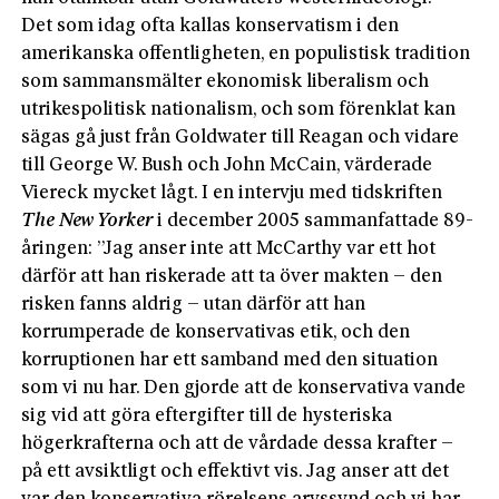
Det som idag ofta kallas konservatism i den
amerikanska offentligheten, en populistisk tradition
som sammansmälter ekonomisk liberalism och
utrikespolitisk nationalism, och som förenklat kan
sägas gå just från Goldwater till Reagan och vidare
till George W. Bush och John McCain, värderade
Viereck mycket lågt. I en intervju med tidskriften
The New Yorker
i december 2005 sammanfattade 89-
åringen: ”Jag anser inte att McCarthy var ett hot
därför att han riskerade att ta över makten – den
risken fanns aldrig – utan därför att han
korrumperade de konservativas etik, och den
korruptionen har ett samband med den situation
som vi nu har. Den gjorde att de konservativa vande
sig vid att göra eftergifter till de hysteriska
högerkrafterna och att de vårdade dessa krafter –
på ett avsiktligt och effektivt vis. Jag anser att det