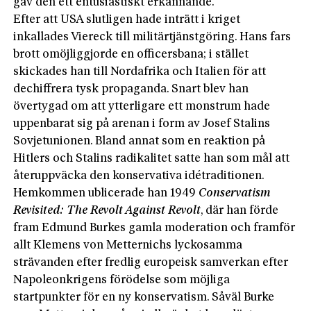
gav den ett entusiastiskt erkännande.
Efter att USA slutligen hade inträtt i kriget
inkallades Viereck till militärtjänstgöring. Hans fars
brott omöjliggjorde en officersbana; i stället
skickades han till Nordafrika och Italien för att
dechiffrera tysk propaganda. Snart blev han
övertygad om att ytterligare ett monstrum hade
uppenbarat sig på arenan i form av Josef Stalins
Sovjetunionen. Bland annat som en reaktion på
Hitlers och Stalins radikalitet satte han som mål att
återuppväcka den konservativa idétraditionen.
Hemkommen ublicerade han 1949
Conservatism
Revisited: The Revolt Against Revolt
, där han förde
fram Edmund Burkes gamla moderation och framför
allt Klemens von Metternichs lyckosamma
strävanden efter fredlig europeisk samverkan efter
Napoleonkrigens förödelse som möjliga
startpunkter för en ny konservatism. Såväl Burke