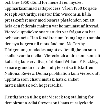
och blev 1950 dömd för mened i en mycket
uppmärksammad rättsprocess. Våren 1950 började
Joseph McCarthy, senator från Wisconsin, hålla
presskonferenser med bisarra påståenden om att
hela den federala makten var kommunistinfiltrerad.
Viereck upptäckte snart att det var frågan om hat
och paranoia. Han försökte utan framgång att samla
den nya högern till motstånd mot McCarthy.
Därigenom grundades något av fientligheten som
skulle kvarstå mellan Viereckoch andra som kom att
kalla sig konservativa, däribland William F. Buckley,
senare grundare av den inflytelserika tidskriften
National Review. Denna publikation kom Viereck att
uppfatta som chauvinistisk, hätsk, sniket
materialistisk och högerradikal.
Fientligheten tilltog när Viereck tog ställning för
demokraten Adlai Stevenson i hans misslyckade