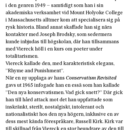
i den genren 1949 – samtidigt som han i sin
akademiska verksamhet vid Mount Holyoke College
i Massachusetts alltmer kom att specialisera sig på
rysk historia. Bland annat skaffade han sig nära
kontakter med Joseph Brodsky, som sedermera
kunde inbjudas till högskolan, där han tillsammans
med Viereck höll i en kurs om poeter under
totalitarismen.
Viereck kallade den, med karakteristisk elegans,
”Rhyme and Punishment”.
När en ny upplaga av hans
Conservatism Revisited
gavs ut 1965 infogade han en essä som han kallade
”Den nya konservatismen. Vad gick snett?” Där gick
han till hård attack mot det han uppfattade som
inskränkt, sterilt, nostalgiskt, intolerant och
nationalistiskt hos den nya högern, inklusive en av
dess mest kända förespråkare, Russell Kirk. Kirk var
till skillnad från Viereck en stor beundrare av den till