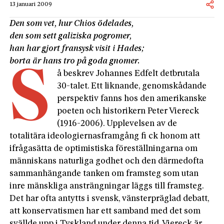
13 januari 2009
Den som vet, hur Chios ödelades,
den som sett galiziska pogromer,
han har gjort fransysk visit i Hades;
borta är hans tro på goda gnomer.
S
å beskrev Johannes Edfelt detbrutala
30-talet. Ett liknande, genomskådande
perspektiv fanns hos den amerikanske
poeten och historikern Peter Viereck
(1916-2006). Upplevelsen av de
totalitära ideologiernasframgång fi ck honom att
ifrågasätta de optimistiska föreställningarna om
människans naturliga godhet och den därmedofta
sammanhängande tanken om framsteg som utan
inre mänskliga ansträngningar läggs till framsteg.
Det har ofta antytts i svensk, vänsterpräglad debatt,
att konservatismen har ett samband med det som
svällde upp i Tyskland under denna tid. Viereck är