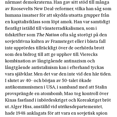
närmast demokraterna. Han gav sitt stöd till många
av Roosevelts New Deal-reformer, vilka han såg som
humana insatser för att skydda utsatta grupper från
en kapitalistklass som löpt amok. Han var samtidigt
fientligt iställd till vänsterradikalismen, som i
tidskrifter som
The Nation
ofta såg storögt på den
sovjetdrivna kulten av Framsteget eller i bästa fall
inte upprördes tillräckligt över de oerhörda brott
som den bidrog till att ge upphov till. Vierecks
kombination av långtgående antinazism och
långtgående antistalinism kan i efterhand tyckas
vara självklar. Men det var den inte vid den här tiden.
I slutet av 40- och början av 50-talet ökade
antikommunismen i USA, i samband med att Stalin
provsprängde en atombomb, Mao tog kontroll över
Kinas fastland i inbördeskriget och Koreakriget bröt
ut. Alger Hiss, anställd vid utrikesdepartementet,
hade 1948 anklagats för att vara en sovjetisk spion