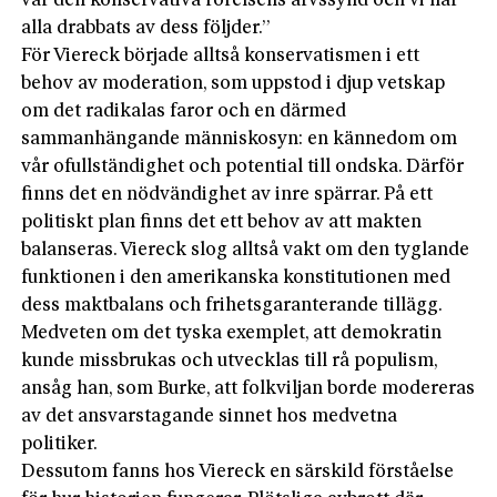
var den konservativa rörelsens arvssynd och vi har
alla drabbats av dess följder.”
För Viereck började alltså konservatismen i ett
behov av moderation, som uppstod i djup vetskap
om det radikalas faror och en därmed
sammanhängande människosyn: en kännedom om
vår ofullständighet och potential till ondska. Därför
finns det en nödvändighet av inre spärrar. På ett
politiskt plan finns det ett behov av att makten
balanseras. Viereck slog alltså vakt om den tyglande
funktionen i den amerikanska konstitutionen med
dess maktbalans och frihetsgaranterande tillägg.
Medveten om det tyska exemplet, att demokratin
kunde missbrukas och utvecklas till rå populism,
ansåg han, som Burke, att folkviljan borde modereras
av det ansvarstagande sinnet hos medvetna
politiker.
Dessutom fanns hos Viereck en särskild förståelse