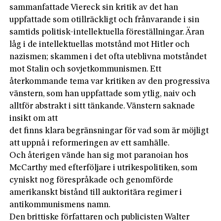
sammanfattade Viereck sin kritik av det han
uppfattade som otillräckligt och frånvarande i sin
samtids politisk-intellektuella föreställningar. Äran
låg i de intellektuellas motstånd mot Hitler och
nazismen; skammen i det ofta uteblivna motståndet
mot Stalin och sovjetkommunismen. Ett
återkommande tema var kritiken av den progressiva
vänstern, som han uppfattade som ytlig, naiv och
alltför abstrakt i sitt tänkande. Vänstern saknade
insikt om att
det finns klara begränsningar för vad som är möjligt
att uppnå i reformeringen av ett samhälle.
Och återigen vände han sig mot paranoian hos
McCarthy med efterföljare i utrikespolitiken, som
cyniskt nog förespråkade och genomförde
amerikanskt bistånd till auktoritära regimer i
antikommunismens namn.
Den brittiske författaren och publicisten Walter