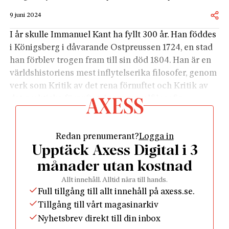
9 juni 2024
I år skulle Immanuel Kant ha fyllt 300 år. Han föddes
i Königsberg i dåvarande Ostpreussen 1724, en stad
han förblev trogen fram till sin död 1804. Han är en
världs­historiens mest inflytelserika filosofer, genom
verk som Kritik av det rena förnuftet och Kritik av
det praktiska förnuftet. Inom moralfilosofin
förespråkade han det ”kategoriska imperativet”, att
alltid handla efter den maxim som man skulle vilja
Redan prenumerant?
Logga in
blev upphöjd till allmän lag. I sin skrift Om den eviga
Upptäck Axess Digital i 3
freden slog han fast att ingen stat bör med våld
blanda sig i en annan stats regering och författning.
månader utan kostnad
Efter andra världskriget blev Königsberg sovjetiskt
Allt innehåll. Alltid nära till hands.
och döptes om till Kaliningrad. Numera tillhör det
Full tillgång till allt innehåll på axess.se.
Ryssland. Så småningom började myndigheterna
Tillgång till vårt magasinarkiv
uppmärksamma Immanuel Kants historiska
Nyhetsbrev direkt till din inbox
betydelse med skrifter och monument. Man