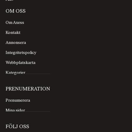
Ryssland och västvärlden har blivit även på
kulturområdet.
OM OSS
Om Axess
Kontakt
Annonsera
Integritetspolicy
Webbplatskarta
Kategorier
PRENUMERATION
Prenumerera
Mina sidor
FÖLJ OSS