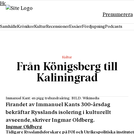
Hoppa till innehåll
Prenumerera
Samhälle
Krönikor
Kultur
Recensioner
Essäer
Fördjupning
Podcasts
Kultur
Från Königsberg till
Kaliningrad
Immanuel Kant: en pigg trehundraåring. BILD: Wikimedia
Firandet av Immanuel Kants 300-årsdag
bekräftar Rysslands isolering i kulturellt
avseende, skriver Ingmar Oldberg.
Ingmar Oldberg
Tidigare Rysslandsforskare på FOI och Utrikespolitiska institutet