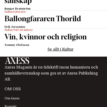
sällskap
Rutger Brattström
Kultur
Litteratur
Ballongfararen Thorild
Erik Jersenius
Kultur
Värt att minnas
Vin, kvinnor och religion
Tommy Olofsson
Se allt i Kultur
Axess Magasin är en tidskrift inom humaniora och
samhällsvetenskap som ges ut av Axess Publishing
AB.
OM OSS
Om Axess
Kontakt