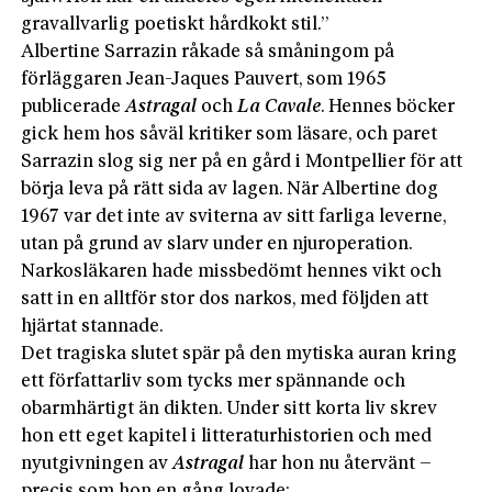
gravallvarlig poetiskt hårdkokt stil.”
Albertine Sarrazin råkade så småningom på
förläggaren Jean-Jaques Pauvert, som 1965
publicerade
Astragal
och
La Cavale
. Hennes böcker
gick hem hos såväl kritiker som läsare, och paret
Sarrazin slog sig ner på en gård i Montpellier för att
börja leva på rätt sida av lagen. När Albertine dog
1967 var det inte av sviterna av sitt farliga leverne,
utan på grund av slarv under en njuroperation.
Narkosläkaren hade missbedömt hennes vikt och
satt in en alltför stor dos narkos, med följden att
hjärtat stannade.
Det tragiska slutet spär på den mytiska auran kring
ett författarliv som tycks mer spännande och
obarmhärtigt än dikten. Under sitt korta liv skrev
hon ett eget kapitel i litteraturhistorien och med
nyutgivningen av
Astragal
har hon nu återvänt –
precis som hon en gång lovade: