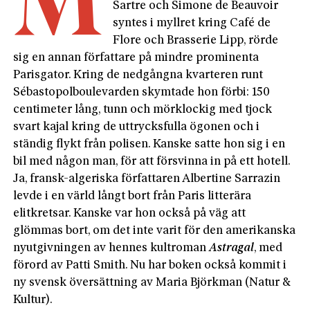
M
Sartre och Simone de Beauvoir
syntes i myllret kring Café de
Flore och Brasserie Lipp, rörde
sig en annan författare på mindre prominenta
Parisgator. Kring de nedgångna kvarteren runt
Sébastopolboulevarden skymtade hon förbi: 150
centimeter lång, tunn och mörklockig med tjock
svart kajal kring de uttrycksfulla ögonen och i
ständig flykt från polisen. Kanske satte hon sig i en
bil med någon man, för att försvinna in på ett hotell.
Ja, fransk-algeriska författaren Albertine Sarrazin
levde i en värld långt bort från Paris litterära
elitkretsar. Kanske var hon också på väg att
glömmas bort, om det inte varit för den amerikanska
nyutgivningen av hennes kultroman
Astragal
, med
förord av Patti Smith. Nu har boken också kommit i
ny svensk översättning av Maria Björkman (Natur &
Kultur).