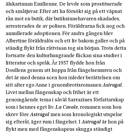
älskarinnan Emilienne. De levde som prostituerade
och småtjuvar. Efter att ha försökt sig på ett väpnat
rån mot en butik, där butiksinnehavaren skadades,
arresterades de av polisen. Föräldrarna fick nog och
annullerade adoptionen. För andra gången blev
Albertine föräldralös och ett liv bakom galler och på
ständig flykt från rättvisan tog sin början. Trots detta
fortsatte den kulturhungrande flickan sina studier i
litteratur och språk. År 1957 flydde hon från
Doullens genom att hoppa från fängelsemuren och
det är med denna scen hon inleder berättelsen om
sitt alter ego Anne i genombrottsromanen
Astragal
.
Livet mellan fångenskap och frihet är ett
genomgående tema i såväl Sarrazines författarskap
som i hennes eget liv.
La Cavale
, romanen som hon
skrev före
Astragal
men som kronologiskt utspelar
sig efteråt, äger rum i fängelset. I
Astragal
är hon på
flykt men med fångenskapens skugga ständigt