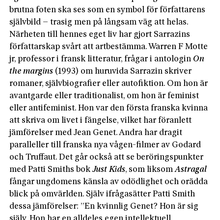
brutna foten ska ses som en symbol för författarens
självbild – trasig men på långsam väg att helas.
Närheten till hennes eget liv har gjort Sarrazins
författarskap svårt att artbestämma. Warren F Motte
jr, professor i fransk litteratur, frågar i antologin
On
the margins
(1993) om huruvida Sarrazin skriver
romaner, självbiografier eller autofiktion. Om hon är
avantgarde eller traditionalist, om hon är feminist
eller antifeminist. Hon var den första franska kvinna
att skriva om livet i fängelse, vilket har föranlett
jämförelser med Jean Genet. Andra har dragit
paralleller till franska nya vågen-filmer av Godard
och Truffaut. Det går också att se beröringspunkter
med Patti Smiths bok
Just Kids
, som liksom
Astragal
fångar ungdomens känsla av odödlighet och orädda
blick på omvärlden. Själv ifrågasätter Patti Smith
dessa jämförelser: ”En kvinnlig Genet? Hon är sig
själv. Hon har en alldeles egen intellektuell