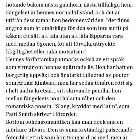
hotande bakom nästa gatuhörn, nästa tillfälliga hem.
Fängelset är hennes normaltillstånd, och det är
utifrån dess ramar hon bedömer världen: ”det finns
stigma som är omärkliga för den som inte suttit på
kåken: ett sätt att tala utan att låta läpparna vara
med, medan ögonen, för att förvilla, uttryckte
likgiltighet eller raka motsatsen”.
Hennes författarskap utmärks också av ett språk
som vittnar om hennes splittrade liv. Hon har haft en
borgerlig uppväxt och är starkt influerad av poeter
som Arthur Rimbaud, men har sedan tonåren rört sig
i helt andra kretsar. I sitt skrivande pendlar hon
mellan fängelsets nonchalanta råhet och den
romantiska poesin. ”Slang, kryddat med latin”, som
Patti Smith skriver i förordet.
Bortom bohemromantiken kan man dock ana en
mörkare tillvaro. Den av smärta ständigt pulserande
foten blir ett ok som hon tvingas dras med, men är