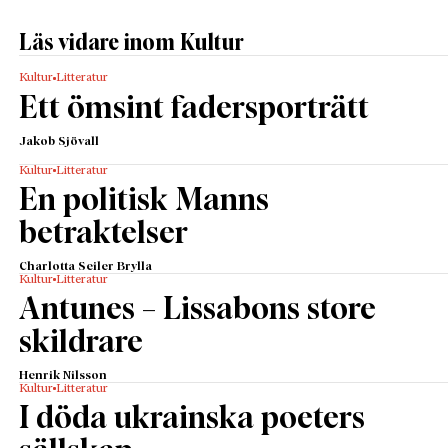
Läs vidare inom Kultur
Kultur
Litteratur
Ett ömsint fadersporträtt
Jakob Sjövall
Kultur
Litteratur
En politisk Manns
betraktelser
Charlotta Seiler Brylla
Kultur
Litteratur
Antunes – Lissabons store
skildrare
Henrik Nilsson
Kultur
Litteratur
I döda ukrainska poeters