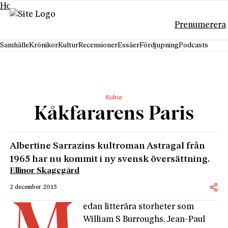
Hoppa till innehåll
Prenumerera
Samhälle
Krönikor
Kultur
Recensioner
Essäer
Fördjupning
Podcasts
Kultur
Kåkfararens Paris
Albertine Sarrazins kultroman Astragal från
1965 har nu kommit i ny svensk översättning.
Ellinor Skagegård
2 december 2015
edan litterära storheter som
William S Burroughs, Jean-Paul