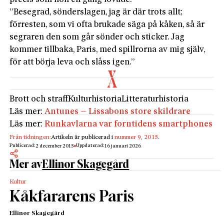
”Besegrad, sönderslagen, jag är där trots allt;
förresten, som vi ofta brukade säga på kåken, så är
segraren den som går sönder och sticker. Jag
kommer tillbaka, Paris, med spillrorna av mig själv,
för att börja leva och slåss igen.”
Brott och straff
Kulturhistoria
Litteraturhistoria
Läs mer:
Antunes – Lissabons store skildrare
Läs mer:
Runkavlarna var forntidens smartphones
Från tidningen:
Artikeln är publicerad i
nummer 9, 2015
.
Publicerad:
Uppdaterad:
2 december 2015
16 januari 2026
Mer av
Ellinor Skagegård
Kultur
Kåkfararens Paris
Ellinor Skagegård