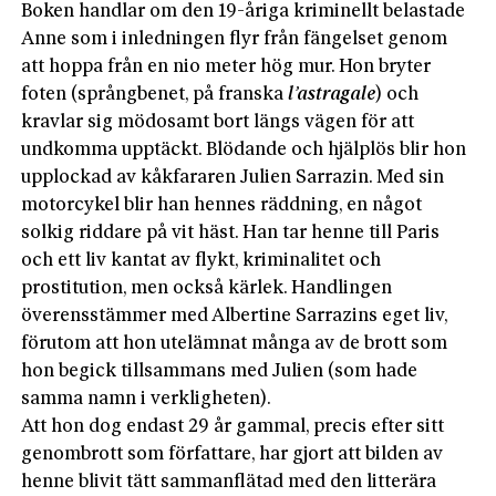
Boken handlar om den 19-åriga kriminellt belastade
Anne som i inledningen flyr från fängelset genom
att hoppa från en nio meter hög mur. Hon bryter
foten (språngbenet, på franska
l’astragale
) och
kravlar sig mödosamt bort längs vägen för att
undkomma upptäckt. Blödande och hjälplös blir hon
upplockad av kåkfararen Julien Sarrazin. Med sin
motorcykel blir han hennes räddning, en något
solkig riddare på vit häst. Han tar henne till Paris
och ett liv kantat av flykt, kriminalitet och
prostitution, men också kärlek. Handlingen
överensstämmer med Albertine Sarrazins eget liv,
förutom att hon utelämnat många av de brott som
hon begick tillsammans med Julien (som hade
samma namn i verkligheten).
Att hon dog endast 29 år gammal, precis efter sitt
genombrott som författare, har gjort att bilden av
henne blivit tätt sammanflätad med den litterära