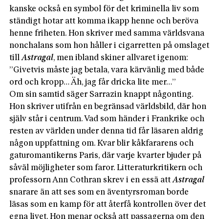
kanske också en symbol för det kriminella liv som
ständigt hotar att komma ikapp henne och beröva
henne friheten. Hon skriver med samma världsvana
nonchalans som hon håller i cigarretten på omslaget
till
Astragal
, men ibland skiner allvaret igenom:
”Givetvis måste jag betala, vara kärvänlig med både
ord och kropp… Äh, jag får dricka lite mer…”
Om sin samtid säger Sarrazin knappt någonting.
Hon skriver utifrån en begränsad världsbild, där hon
själv står i centrum. Vad som händer i Frankrike och
resten av världen under denna tid får läsaren aldrig
någon uppfattning om. Kvar blir kåkfararens och
gaturomantikerns Paris, där varje kvarter bjuder på
såväl möjligheter som faror. Litteraturkritikern och
professorn Ann Cothran skrev i en essä att
Astragal
snarare än att ses som en äventyrsroman borde
läsas som en kamp för att återfå kontrollen över det
egna livet. Hon menar också att passagerna om den