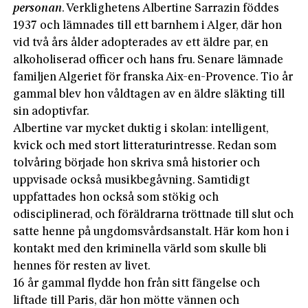
personan
. Verklighetens Albertine Sarrazin föddes
1937 och lämnades till ett barnhem i Alger, där hon
vid två års ålder adopterades av ett äldre par, en
alkoholiserad officer och hans fru. Senare lämnade
familjen Algeriet för franska Aix-en-Provence. Tio år
gammal blev hon våldtagen av en äldre släkting till
sin adoptivfar.
Albertine var mycket duktig i skolan: intelligent,
kvick och med stort litteraturintresse. Redan som
tolvåring började hon skriva små historier och
uppvisade också musikbegåvning. Samtidigt
uppfattades hon också som stökig och
odisciplinerad, och föräldrarna tröttnade till slut och
satte henne på ungdomsvårdsanstalt. Här kom hon i
kontakt med den kriminella värld som skulle bli
hennes för resten av livet.
16 år gammal flydde hon från sitt fängelse och
liftade till Paris, där hon mötte vännen och