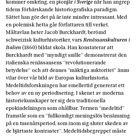
kommer omkring, en pionjär
i Sverige
när han angrep
tidens förhärskande historiografiska paradigm.
Sättet han gör det på är inte mindre intressant. Med
en polemisk hetta går författaren till verket.
Måltavlan heter Jacob Burckhardt, berömd
schweizisk kulturhistoriker, vars
Renässanskulturen i
Italien
(1860) bildat skola. Han konstaterar att
Burckhardt med ”myndigt snille” demonstrerat den
italienska renässansens ”revolutionerande
betydelse” och att dennes ”mäktiga auktoritet” ännu
vilar över vår bild av Europas kulturhistoria.
Medeltidsforskningen har emellertid genererat ett
behov av en ny periodisering. I skenet av moderna
historiekunskaper ter sig den traditionella
epokindelningen som ohållbar. Termen ”medeltid”
framstår som en ”fullkomligt meningslös benämning
på en tusenårsperiod, som inom sig sluter skeden av
de bjärtaste kontraster”. Medeltidsbegreppet måste