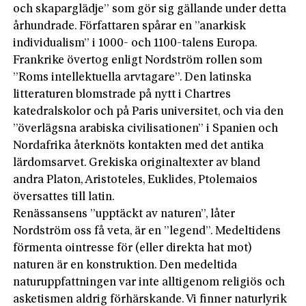
och skaparglädje” som gör sig gällande under detta
århundrade. Författaren spårar en ”anarkisk
individualism” i 1000- och 1100-talens Europa.
Frankrike övertog enligt Nordström rollen som
”Roms intellektuella arvtagare”. Den latinska
litteraturen blomstrade på nytt i Chartres
katedralskolor och på Paris universitet, och via den
”överlägsna arabiska civilisationen” i Spanien och
Nordafrika återknöts kontakten med det antika
lärdomsarvet. Grekiska originaltexter av bland
andra Platon, Aristoteles, Euklides, Ptolemaios
översattes till latin.
Renässansens ”upptäckt av naturen”, låter
Nordström oss få veta, är en ”legend”. Medeltidens
förmenta ointresse för (eller direkta hat mot)
naturen är en konstruktion. Den medeltida
naturuppfattningen var inte alltigenom religiös och
asketismen aldrig förhärskande. Vi finner naturlyrik