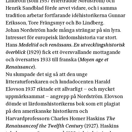
Lindroth (som 1957 efterträdde Nordström) och
Henrik Sandblad förde arvet vidare, och i samma
tradition arbetar fortfarande idéhistorikerna Gunnar
Eriksson, Tore Frängsmyr och Bo Lindberg.
Johan Nordström hade många strängar på sin lyra.
Intresset för europeisk lärdomshistoria var stort.
Hans
Medeltid och renässans. En utvecklingshistorisk
överblick
(1929) fick ett översvallande mottagande
och översattes 1933 till franska (
Moyen
age et
Renaissance
).
Nu slumpade det sig så att den unge
litteraturforskaren och lundadocenten Harald
Elovson 1937 riktade ett allvarligt – och mycket
uppmärksammat – angrepp på Nordström. Elovson
dömde ut lärdomshistorikerns bok som ett plagiat
på den amerikanske historikern och
Harvardprofessorn Charles Homer Haskins
The
Renaissance
of
the
Twelfth
Century
(1927). Haskins