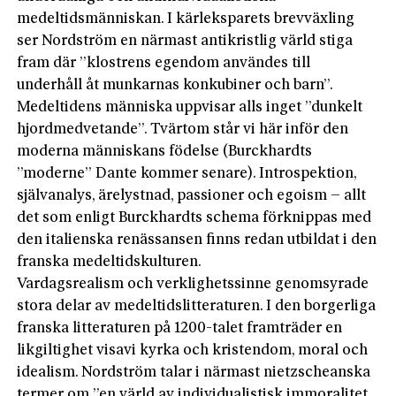
medeltidsmänniskan. I kärleksparets brevväxling
ser Nordström en närmast antikristlig värld stiga
fram där ”klostrens egendom användes till
underhåll åt munkarnas konkubiner och barn”.
Medeltidens människa uppvisar alls inget ”dunkelt
hjordmedvetande”. Tvärtom står vi här inför den
moderna människans födelse (Burckhardts
”moderne” Dante kommer senare). Introspektion,
självanalys, ärelystnad, passioner och egoism – allt
det som enligt Burckhardts schema förknippas med
den italienska renässansen finns redan utbildat i den
franska medeltidskulturen.
Vardagsrealism och verklighetssinne genomsyrade
stora delar av medeltidslitteraturen. I den borgerliga
franska litteraturen på 1200-talet framträder en
likgiltighet visavi kyrka och kristendom, moral och
idealism. Nordström talar i närmast nietzscheanska
termer om ”en värld av individualistisk immoralitet