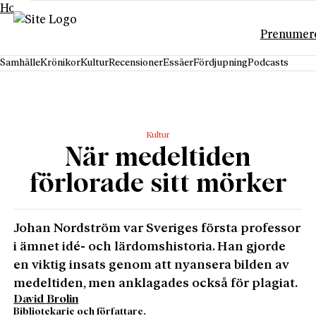
Hoppa till innehåll
Prenumer
Samhälle
Krönikor
Kultur
Recensioner
Essäer
Fördjupning
Podcasts
Kultur
När medeltiden
förlorade sitt mörker
Johan Nordström var Sveriges första professor
i ämnet idé- och lärdomshistoria. Han gjorde
en viktig insats genom att nyansera bilden av
medeltiden, men anklagades också för plagiat.
David Brolin
Bibliotekarie och författare.