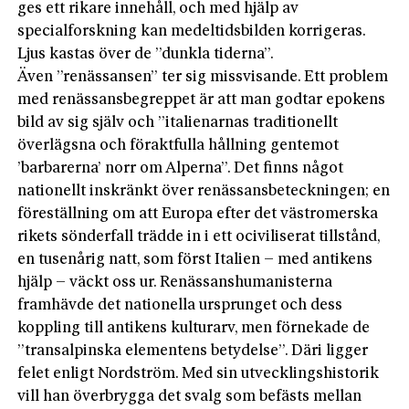
ges ett rikare innehåll, och med hjälp av
specialforskning kan medeltidsbilden korrigeras.
Ljus kastas över de ”dunkla tiderna”.
Även ”renässansen” ter sig missvisande. Ett problem
med renässansbegreppet är att man godtar epokens
bild av sig själv och ”italienarnas traditionellt
överlägsna och föraktfulla hållning gentemot
’barbarerna’ norr om Alperna”. Det finns något
nationellt inskränkt över renässansbeteckningen; en
föreställning om att Europa efter det västromerska
rikets sönderfall trädde in i ett ociviliserat tillstånd,
en tusenårig natt, som först Italien – med antikens
hjälp – väckt oss ur. Renässanshumanisterna
framhävde det nationella ursprunget och dess
koppling till antikens kulturarv, men förnekade de
”transalpinska elementens betydelse”. Däri ligger
felet enligt Nordström. Med sin utvecklingshistorik
vill han överbrygga det svalg som befästs mellan