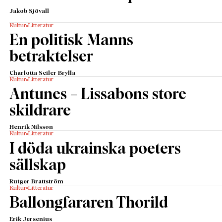
Jakob Sjövall
Kultur
Litteratur
En politisk Manns
betraktelser
Charlotta Seiler Brylla
Kultur
Litteratur
Antunes – Lissabons store
skildrare
Henrik Nilsson
Kultur
Litteratur
I döda ukrainska poeters
sällskap
Rutger Brattström
Kultur
Litteratur
Ballongfararen Thorild
Erik Jersenius