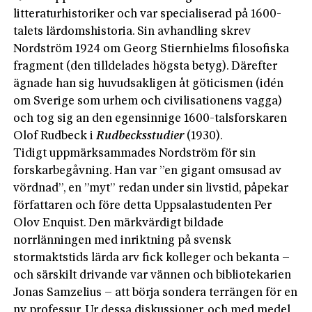
litteraturhistoriker och var specialiserad på 1600-
talets lärdomshistoria. Sin avhandling skrev
Nordström 1924 om Georg Stiernhielms filosofiska
fragment (den tilldelades högsta betyg). Därefter
ägnade han sig huvudsakligen åt göticismen (idén
om Sverige som urhem och civilisationens vagga)
och tog sig an den egensinnige 1600-talsforskaren
Olof Rudbeck i
Rudbecksstudier
(1930).
Tidigt uppmärksammades Nordström för sin
forskarbegåvning. Han var ”en gigant omsusad av
vördnad”, en ”myt” redan under sin livstid, påpekar
författaren och före detta Uppsalastudenten Per
Olov Enquist. Den märkvärdigt bildade
norrlänningen med inriktning på svensk
stormaktstids lärda arv fick kolleger och bekanta –
och särskilt drivande var vännen och bibliotekarien
Jonas Samzelius – att börja sondera terrängen för en
ny professur. Ur dessa diskussioner, och med medel