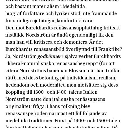
och bastant materialism”. Medeltida
biografiförfattare och lyriker stod inte främmande
för sinnliga njutningar, komfort och ära.
Den mot Burckhardts renässansuppfattning kritiskt
inställde Nordström är ändå egendomligt lik den
man han vill kritisera och demontera. Är det
Burckhardts renässansbild överflyttad till Frankrike?
Ja, Nordström
godkänner
i själva verket Burckhardts
”liberal-naturalistiska renässansbegrepp” (för att
citera Nordströms baneman Elovson när han träffar
rätt), med dess betoning på individualism, realism,
hedendom och modernitet, men motsätter sig dess
koppling till 1300- och 1400-talens Italien.
Nordström satte den italienska renässansens
originalitet ifråga. I hans tolkning blev
renässansperioden närmast ett fullföljande av
medeltida traditioner. Först på 1400- och 1500-talen