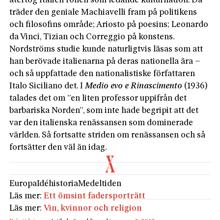
återtog Italien rollen som ledande kulturnation. Då
träder den geniale Machiavelli fram på politikens
och filosofins område; Ariosto på poesins; Leonardo
da Vinci, Tizian och Correggio på konstens.
Nordströms studie kunde naturligtvis läsas som att
han berövade italienarna på deras nationella ära –
och så uppfattade den nationalistiske författaren
Italo Siciliano det. I
Medio
evo
e
Rinascimento
(1936)
talades det om ”en liten professor uppifrån det
barbariska Norden”, som inte hade begripit att det
var den italienska renässansen som dominerade
världen. Så fortsatte striden om renässansen och så
fortsätter den väl än idag.
Europa
Idéhistoria
Medeltiden
Läs mer:
Ett ömsint fadersporträtt
Läs mer:
Vin, kvinnor och religion