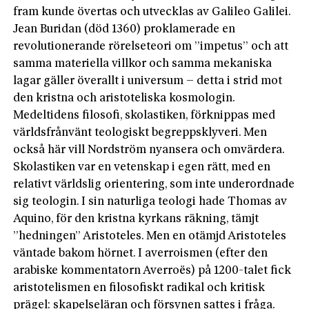
fram kunde övertas och utvecklas av Galileo Galilei.
Jean Buridan (död 1360) proklamerade en
revolutionerande rörelseteori om ”impetus” och att
samma materiella villkor och samma mekaniska
lagar gäller överallt i universum – detta i strid mot
den kristna och aristoteliska kosmologin.
Medeltidens filosofi, skolastiken, förknippas med
världsfrånvänt teologiskt begreppsklyveri. Men
också här vill Nordström nyansera och omvärdera.
Skolastiken var en vetenskap i egen rätt, med en
relativt världslig orientering, som inte underordnade
sig teologin. I sin naturliga teologi hade Thomas av
Aquino, för den kristna kyrkans räkning, tämjt
”hedningen” Aristoteles. Men en otämjd Aristoteles
väntade bakom hörnet. I averroismen (efter den
arabiske kommentatorn Averroës) på 1200-talet fick
aristotelismen en filosofiskt radikal och kritisk
prägel: skapelseläran och försynen sattes i fråga.