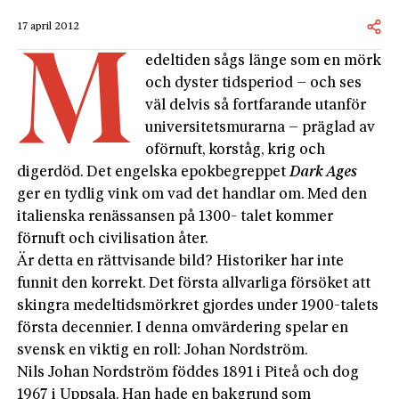
17 april 2012
M
edeltiden sågs länge som en mörk
och dyster tidsperiod – och ses
väl delvis så fortfarande utanför
universitetsmurarna – präglad av
oförnuft, korståg, krig och
digerdöd. Det engelska epokbegreppet
Dark Ages
ger en tydlig vink om vad det handlar om. Med den
italienska renässansen på 1300- talet kommer
förnuft och civilisation åter.
Är detta en rättvisande bild? Historiker har inte
funnit den korrekt. Det första allvarliga försöket att
skingra medeltidsmörkret gjordes under 1900-talets
första decennier. I denna omvärdering spelar en
svensk en viktig en roll: Johan Nordström.
Nils Johan Nordström föddes 1891 i Piteå och dog
1967 i Uppsala. Han hade en bakgrund som