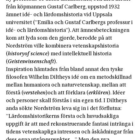
från köpmannen Gustaf Carlberg, uppstod 1932
ämnet idé- och lärdomshistoria vid Uppsala
universitet (”Emilia och Gustaf Carlbergs professur i
idé- och lärdomshistoria”). Att ämnesbeteckningen
kom att lyda som den gjorde, berodde på att
Nordström ville kombinera vetenskapshistoria
(
history
of
science
) med intellektuell historia
(
Geisteswissenschaft
).
Inspiration hämtades från bland annat den tyske
filosofen Wilhelm Diltheys idé om en metodskillnad
mellan humaniora och naturvetenskap, mellan att
förstå (
verstehen
)
och att förklara (
erklären
). Idéer
och personer skall förstås i sin egen tid. I Diltheys
anda sökte Nordström leva sig in i det förflutna:
”Lärdomshistorikerns första och huvudsakliga
uppgift är att med rekonstruerande fantasi intränga i
tidens vetenskapliga intressen och åskådningar från
dess egna utgångspunkter …” Men den nya