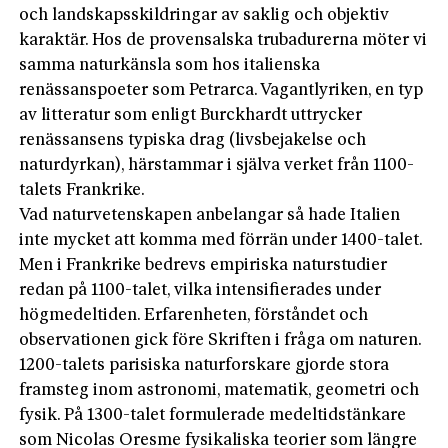
och landskapsskildringar av saklig och objektiv
karaktär. Hos de provensalska trubadurerna möter vi
samma naturkänsla som hos italienska
renässanspoeter som Petrarca. Vagantlyriken, en typ
av litteratur som enligt Burckhardt uttrycker
renässansens typiska drag (livsbejakelse och
naturdyrkan), härstammar i själva verket från 1100-
talets Frankrike.
Vad naturvetenskapen anbelangar så hade Italien
inte mycket att komma med förrän under 1400-talet.
Men i Frankrike bedrevs empiriska naturstudier
redan på 1100-talet, vilka intensifierades under
högmedeltiden. Erfarenheten, förståndet och
observationen gick före Skriften i fråga om naturen.
1200-talets parisiska naturforskare gjorde stora
framsteg inom astronomi, matematik, geometri och
fysik. På 1300-talet formulerade medeltidstänkare
som Nicolas Oresme fysikaliska teorier som längre