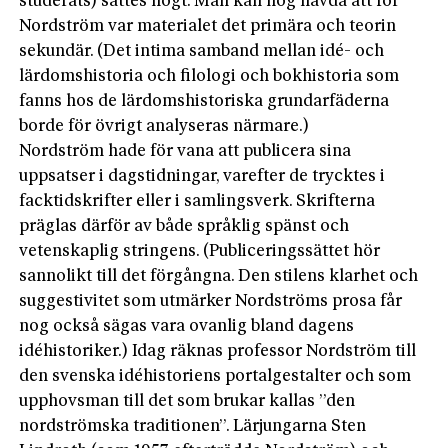
studerats) sattes högt. Man kan nog hävda att för
Nordström var materialet det primära och teorin
sekundär. (Det intima samband mellan idé- och
lärdomshistoria och filologi och bokhistoria som
fanns hos de lärdomshistoriska grundarfäderna
borde för övrigt analyseras närmare.)
Nordström hade för vana att publicera sina
uppsatser i dagstidningar, varefter de trycktes i
facktidskrifter eller i samlingsverk. Skrifterna
präglas därför av både språklig spänst och
vetenskaplig stringens. (Publiceringssättet hör
sannolikt till det förgångna. Den stilens klarhet och
suggestivitet som utmärker Nordströms prosa får
nog också sägas vara ovanlig bland dagens
idéhistoriker.) Idag räknas professor Nordström till
den svenska idéhistoriens portalgestalter och som
upphovsman till det som brukar kallas ”den
nordströmska traditionen”. Lärjungarna Sten