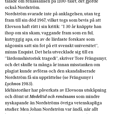
talade om renässansen på 1100-talet, det gjorde
också Nordström.
Nordström svarade inte på anklagelsen, utan teg
fram till sin död 1967, vilket togs som bevis på att
Elovson haft rätt i sin kritik: ”I 30 år knäppte han
ihop om sin skam, vaggande fram som en ful,
kutryggig apa, en av de lärdaste forskare som
någonsin satt sin fot på ett svenskt universitet”,
minns Enquist. Det hela utvecklade sig till en
”lärdomshistorisk tragedi”, skriver Tore Frängsmyr,
och det skulle ta många år innan misstanken om
plagiat kunde avföras och den skandaliserade
Nordström få sin upprättelse (se Frängsmyr i
Lychnos
1983).
Idéhistoriker har påverkats av Elovsons utskåpning
och dömt ut
Medeltid och renässans
som mindre
nyskapande än Nordströms övriga vetenskapliga
studier. Men Johan Nordström var ändå, när allt