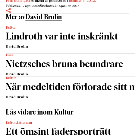
Från tidningen:
Artikeln är publicerad i
nummer 3, 2012
.
Publicerad:
Uppdaterad:
17 april 2012
16 januari 2026
Mer av
David Brolin
Kultur
Lindroth var inte inskränkt
David Brolin
Essä
Nietzsches bruna beundrare
David Brolin
Kultur
När medeltiden förlorade sitt 
David Brolin
Läs vidare inom Kultur
Kultur
Litteratur
Ett ömsint fadersporträtt