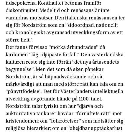
tidsepokerna. Kontinuitet betonas framför
diskontinuitet. Medeltid och renässans är inte
varandras motsatser. Den italienska renässansen ter
sig för Nordström som en ”sidoordnad, nationellt
och kronologiskt avgränsad utvecklingsform av ett
större helt”.
Det fanns förvisso ”mörka århundraden” då
lärdomen ”låg i djupaste förfall”. Den västerländska
kulturen reste sig inte förrän ”det nya årtusendets
begynnelse”. Men det som då sker, påpekar
Nordström, är så häpnadsväckande och så
märkvärdigt att man med större rätt kan tala om en
”pånyttfödelse”. Det för Västerlandets intellektuella
utveckling avgörande hände på 1100-talet.
Nordström talar lyriskt om hur ”djärva och
auktoritativa tänkare” hävdar ”förnuftets rätt” mot
kristendomen; om ”folkrörelser” som motsätter sig
religiösa hierarkier; om en ”ohejdbar upptäckarlust