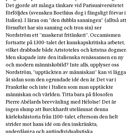
Det gjorde att många tänkare vid Parisuniversitetet
förföljdes (svensken Boethius dog i fängsligt förvar i
Italien). I läran om ”den dubbla sanningen” (alltså att
förnuftet har sin sanning och tron sin) ser
Nordström ett ”maskerat fritänkeri”. Occamismen
fortsatte på 1300-talet det kunskapskritiska arbetet,
vilket drabbade både Aristoteles och kristna dogmer.
Men skapade inte den italienska renässansen en ny
och modern människobild? Inte alls, upplyser oss
Nordström, ”upptäckten av människan” kan vi lägga
åt sidan som den ogrundade idé den är. Det var i
Frankrike och inte i Italien som man upptäckte
människan och världen. Titta bara på filosofen
Pierre Abélards brevväxling med Héloïse! Det är
ingen slump att Burckhardt utelämnat denna
kärlekshistoria från 1100-talet, eftersom den helt
strider mot hans idé om den inskränkta,
underdåniga och antiindividualistiska