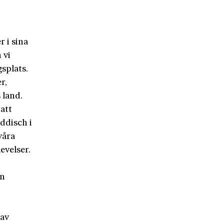
 i sina
 vi
splats.
r,
 land.
att
iddisch i
våra
evelser.
än
 av