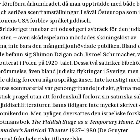
av förrförra århundradet, då man uppträdde med både b
ch seriösa scenframställningar. I såväl Östeuropa som 
ionens USA förblev språket jiddisch.
ärldskriget innebar ett ödesdigert avbräck för den jud
s­ten – även skådespelarna mördades skoningslöst av
rna, inte bara den mångmiljonhövdade publiken. Bland
de befann sig Shimon Dzigan och Jisroel Schumacher, v
uterat i Polen på 1920-talet. Dessa två satiriker bibehöl
römmelse, även bland judiska flyktingar i Sverige, men
e aldrig forcera några språkgränser. Inte kons­tigt me
deras scenmaterial var genomgripande judiskt, gärna m
stisk prägel utan att fördenskull förlora sin satiriska säl
jiddischlitteraturen fanns tidigare inte mycket skrivet
omikerduo. Men nyligen översattes den israeliske fors
Rotmans bok
The Yiddish Stage as a Temporary Home. D
macher’s Satirical Theater
1927–1980 (De Gruyter
rg) från hebreiska till engelska.