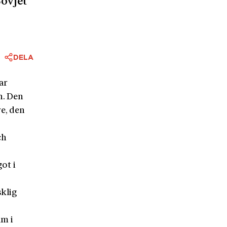
Sovjet
DELA
ar
n. Den
e, den
ch
ot i
klig
am i