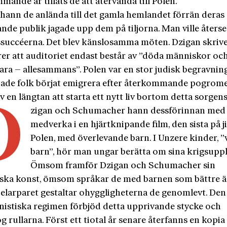
ande år tilläts de att återvända till Polen.
hann de anlända till det gamla hemlandet förrän deras
nde publik jagade upp dem på tiljorna. Man ville återse
ssuccéerna. Det blev känslosamma möten. Dzigan skriver
r att auditoriet endast består av ”döda människor och
ara – allesammans”. Polen var en stor judisk begravning
ade folk börjat emigrera efter återkommande po­grome
v en längtan att starta ett nytt liv bortom detta sorgens
D
zigan och Schumacher hann dessförinnan med 
medverka i en hjärtknipande film, den sista på j
Polen, med överlevande barn. I Unzere kinder, ”
barn”, hör man ungar berätta om sina krigsuppl
Ömsom framför Dzigan och Schumacher sin
ska konst, ömsom språkar de med barnen som bättre 
elarparet gestaltar ohyggligheterna de genomlevt. Den
stiska regimen förbjöd detta upprivande stycke och
g rullarna. Först ett tiotal år senare återfanns en kopia