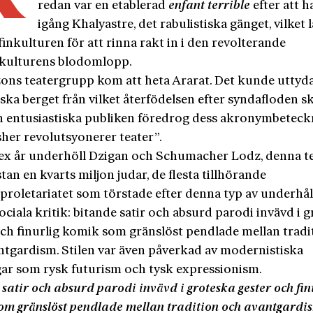
redan var en etablerad
enfant terrible
efter att h
igång Khalyastre, det rabulistiska gänget, vilket l
inkulturen för att rinna rakt in i den revolterande
hkulturens blodomlopp.
ons teatergrupp kom att heta Ararat. Det kunde uttyd
iska berget från vilket återfödelsen efter syndafloden s
 entusiastiska publiken föredrog dess akronymbeteck
sher revolutsyonerer teater”.
ex år underhöll Dzigan och Schumacher Lodz, denna te
an en kvarts miljon judar, de flesta tillhörande
iproletariatet som törstade efter denna typ av underhå
ciala kritik: bitande satir och absurd parodi invävd i 
och finurlig komik som gränslöst pendlade mellan tradi
nt­gardism. Stilen var även påverkad av modernistiska
gar som rysk futurism och tysk expressionism.
satir och absurd parodi invävd i groteska gester och fin
om gränslöst pendlade mellan tradition och
avantgardi