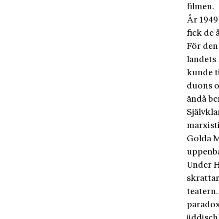
filmen.
År 1949
fick de 
För den 
landets 
kunde ti
duons o
ändå be
Självkla
marxist
Golda M
uppenba
Under H
skratta
teatern.
paradoxa
jiddisch