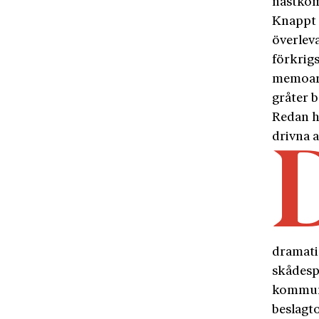
nästkomm
Knappt 
överleva
förkrig
memoare
gråter b
Redan h
drivna a
dramati
skådesp
kommuni
beslagto