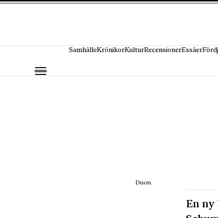
Hoppa till innehåll
Samhälle
Krönikor
Kultur
Recensioner
Essäer
Förd
Duon.
En ny