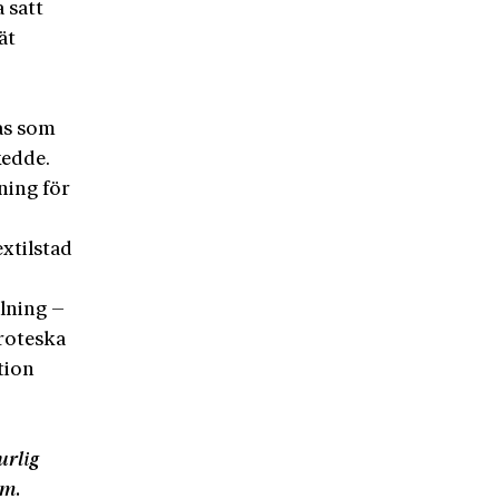
a satt
ät
as som
kedde.
ning för
xtilstad
llning –
groteska
tion
urlig
sm.