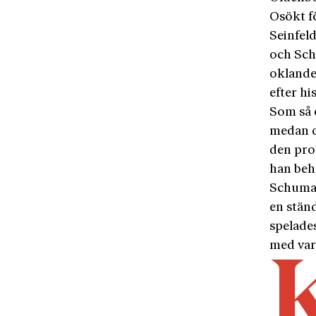
Osökt f
Seinfel
och Sch
oklander
efter hi
Som så 
medan d
den prof
han behö
Schumac
en stän
spelades
med var