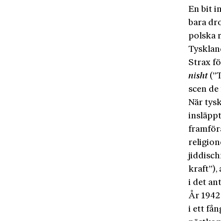
En bit i
bara dr
polska 
Tysklan
Strax f
nisht
(”T
scen de 
När tys
insläpp
framför
religion
jiddis
kraft”),
i det an
År 1942 
i ett få