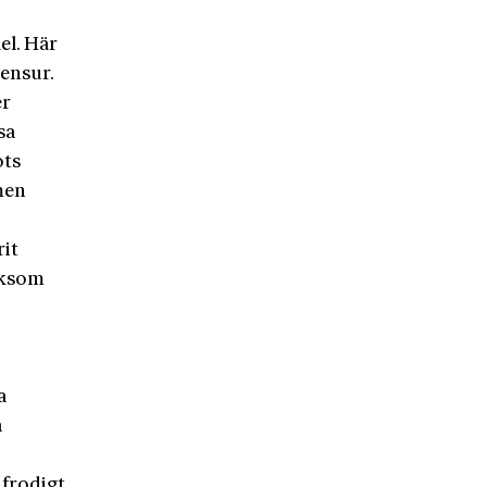
el. Här
censur.
er
sa
ots
men
rit
iksom
a
å
 frodigt