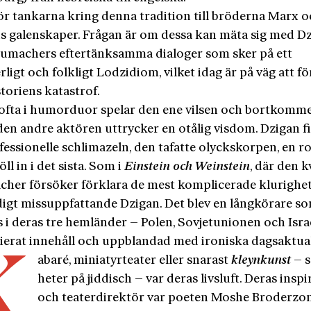
ör tankarna kring denna tradition till bröderna Marx 
ds galenskaper. Frågan är om dessa kan mäta sig med D
umachers eftertänksamma dialoger som sker på ett
ligt och folkligt Lodzidiom, vilket idag är på väg att f
storiens katastrof.
ofta i humorduor spelar den ene vilsen och bortkomm
en andre aktören uttrycker en otålig visdom. Dzigan fi
essionelle schlimazeln, den tafatte olyckskorpen, en r
ll in i det sista. Som i
Einstein och Weinstein
, där den k
her försöker förklara de mest komplicerade klurighet
digt missuppfattande Dzigan. Det blev en långkörare s
 i deras tre hemländer – Polen, Sovjetunionen och Isra
ierat innehåll och uppblandad med ironiska dagsaktual
K
abaré, miniatyrteater eller snarast
kleynkunst
– s
heter på jiddisch – var deras livsluft. Deras inspi
och teaterdirektör var poeten Moshe Broderzo