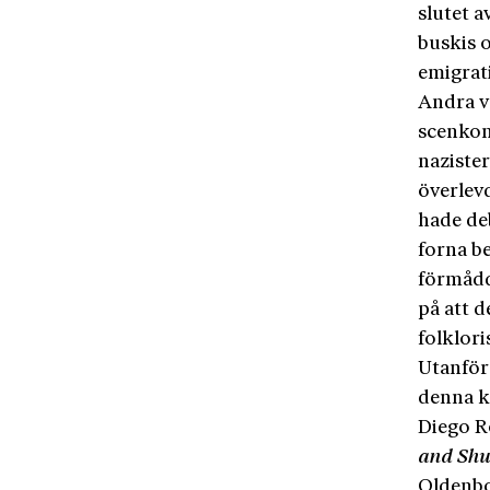
slutet 
buskis o
emigrat
Andra v
scenkon
naziste
överlev
hade deb
forna be
förmådd
på att 
folklori
Utanför 
denna k
Diego 
and Shu
Oldenbou