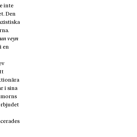
e inte
t. Den
zistiska
rna.
un veyn
i en
ev
tt
ktionära
r i sina
umorns
örbjudet
acerades