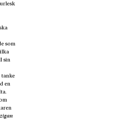
urlesk
i
iska
 de som
ilka
l sin
d tanke
ed en
ta.
 om
karen
zigan