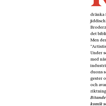
dränka f
jiddisc
Broderz
det bibl
Men den
”Artisti
Under s
med näst
industr
duons so
gester 
och ava
riktnin
Bitande 
komik s