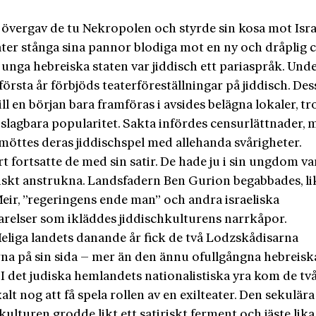
 övergav de tu Nekropolen och styrde sin kosa mot Isra
åter stånga sina pannor blodiga mot en ny och dråplig 
unga hebreiska staten var jiddisch ett pariaspråk. Und
första år förbjöds teaterföreställningar på jiddisch. Des
ll en början bara framföras i avsides belägna lokaler, tr
slagbara popularitet. Sakta infördes censurlättnader, 
möttes deras jiddischspel med allehanda svårigheter.
rt fortsatte de med sin satir. De hade ju i sin ungdom va
iskt anstrukna. Landsfadern Ben Gurion begabbades, l
eir, ”rege­ringens ende man” och andra israeliska
relser som ikläddes jiddischkulturens narrkåpor.
eliga landets danande år fick de två Lodzskådisarna
rna på sin sida – mer än den ännu ofullgångna hebreisk
 I det judiska hemlandets nationalistiska yra kom de tv
lt nog att få spela rollen av en exilteater. Den sekulära
kulturen grodde likt ett satiriskt ferment och jäste lika