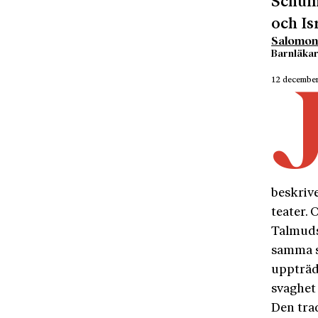
Schuma
och Is
Salomon
Barnläkar
12 decembe
beskriv
teater. 
Talmuds
samma s
uppträd
svaghet
Den trad