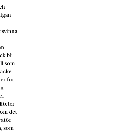
och
zigan
örsvinna
en
ck bli
oll som
vicke
er för
om
el –
iteter.
om det
ratör
n, som