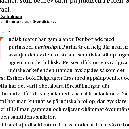
cher, som bedrev satir på jiddisch i Polen, 
rael.
 Schulman
e, författare och översättare.
r 2022
J
udisk teater har gamla anor. Det började med
purimspel,
purimshpil
. Purim är en helg där man fir
avvärjandet av den första antisemitiska stämplinge
ägde rum i det bibliska Persien då kungens rådgivar
judiske ärkefienden Haman, avslöjades så som det
es i Esthers bok. Helgdagen firas med uppsluppenhet o
Ofta har det varit obetalbara föreställningar, där
tudenter fått driva gäck med sina rabbinska lärare. Någ
til har man kunnat se på judiska bröllop, där gycklare
er till allmän gamman och raljerar ohämmat över mäns
 och samtidens smärtor.
itionella jiddischteatern i dess moderna form växte fr