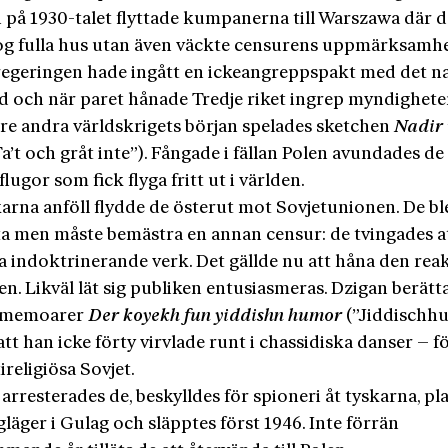
n på 1930-talet flyttade kumpanerna till Warszawa där d
og fulla hus utan även väckte censurens uppmärksamhe
regeringen hade ingått en ickeangreppspakt med det na
d och när paret hånade Tredje riket ingrep myndighete
öre andra världskrigets början spelades sketchen
Nadir 
a’t och gråt inte”). Fångade i fällan Polen avundades de 
flugor som fick flyga fritt ut i världen.
karna anföll flydde de österut mot Sovjetunionen. De bl
ta men måste bemästra en annan censur: de tvingades a
a indoktrinerande verk. Det gällde nu att håna den rea
en. Likväl lät sig publiken entusiasmeras. Dzigan berätta
chmemoarer
Der koyekh fun yiddishn humor
(”Jiddischh
 att han icke förty virvlade runt i chassidiska danser – f
tireligiösa Sovjet.
arresterades de, beskylldes för spioneri åt tyskarna, pl
ngläger i Gulag och släpptes först 1946. Inte förrän