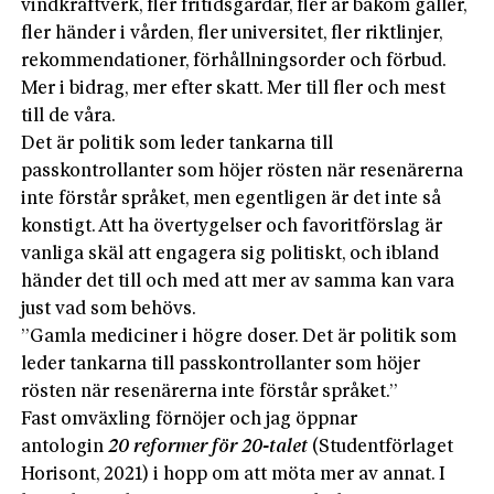
vindkraftverk, fler fritidsgårdar, fler år bakom galler,
fler händer i vården, fler universitet, fler riktlinjer,
rekommendationer, förhållningsorder och förbud.
Mer i bidrag, mer efter skatt. Mer till fler och mest
till de våra.
Det är politik som leder tankarna till
passkontrollanter som höjer rösten när resenärerna
inte förstår språket, men egentligen är det inte så
konstigt. Att ha övertygelser och favoritförslag är
vanliga skäl att engagera sig politiskt, och ibland
händer det till och med att mer av samma kan vara
just vad som behövs.
”Gamla mediciner i högre doser. Det är politik som
leder tankarna till passkontrollanter som höjer
rösten när resenärerna inte förstår ­språket.”
Fast omväxling förnöjer och jag öppnar
antologin
20
reformer för 20-talet
(Studentförlaget
Horisont, 2021) i hopp om att möta mer av annat. I