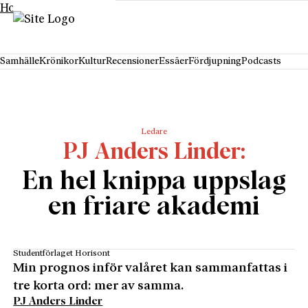
Hoppa till innehåll
Samhälle
Krönikor
Kultur
Recensioner
Essäer
Fördjupning
Podcasts
Ledare
PJ Anders Linder
En hel knippa uppslag
en friare akademi
Studentförlaget Horisont
Min prognos inför valåret kan sammanfattas i
tre korta ord: mer av samma.
PJ Anders Linder