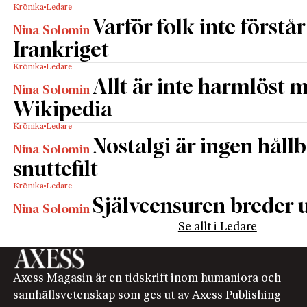
Krönika
Ledare
Varför folk inte förstår
Nina Solomin
Irankriget
Krönika
Ledare
Allt är inte harmlöst 
Nina Solomin
Wikipedia
Krönika
Ledare
Nostalgi är ingen håll
Nina Solomin
snuttefilt
Krönika
Ledare
Självcensuren breder u
Nina Solomin
Se allt i Ledare
Axess Magasin är en tidskrift inom humaniora och
samhällsvetenskap som ges ut av Axess Publishing