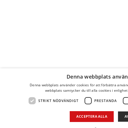
Denna webbplats använ
Denna webbplats använder cookies för att förbättra anvä
webbplats samtycker du till alla cookies i enlighe
STRIKT NÖDVÄNDIGT
PRESTANDA
ACCEPTERA ALLA
A