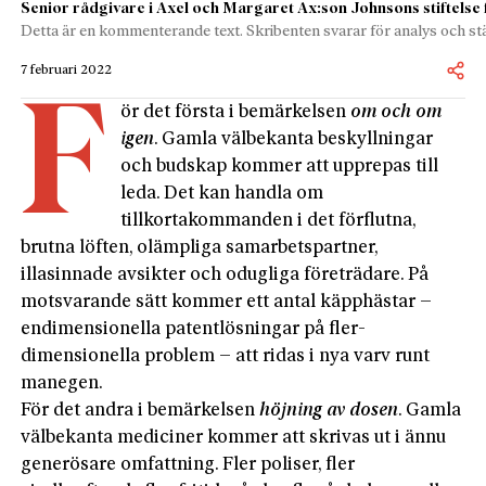
Senior rådgivare i Axel och Margaret Ax:son Johnsons stiftelse 
Detta är en kommenterande text. Skribenten svarar för analys och stä
7 februari 2022
F
ör det första i bemärkelsen
om och om
igen
. Gamla välbekanta beskyllningar
och budskap kommer att upprepas till
leda. Det kan handla om
tillkortakommanden i det förflutna,
brutna löften, olämpliga samarbetspartner,
illasinnade avsikter och odugliga företrädare. På
motsvarande sätt kommer ett antal käpphästar –
endimensionella patentlösningar på fler­
dimensionella problem – att ridas i nya varv runt
manegen.
För det andra i bemärkelsen
höjning av dosen
. Gamla
välbekanta mediciner kommer att skrivas ut i ännu
generösare omfattning. Fler poliser, fler