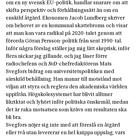
om en ny svensk EU-politik, handlar snarare om att
skifta perspektiv och förhållningssätt än om en
enskild åtgärd. Ekonomen Jacob Lundberg skriver
om behovet av en kommunal skattebroms och visar
att man kan vara radikal på 2020-talet genom att
förorda Göran Persson-politik från sent 1990-tal.
Inför några förslag ställer jag mig lätt skeptisk, inför
flera nickar jag gillande, och jag läser förre
radiochefens och
SvD
-chefredaktörens Mats
Svegfors bidrag om universitetspolitiken med
särskild behållning. Han manar till motstånd mot
viljan att styra och reglera den akademiska världen
uppifrån. Högskolesystemet har blivit alltmer
likriktat och lyhört inför politiska önskemål, medan
det är raka motsatsen som krävs om resultaten ska
bli bra.
Svegfors nöjer sig inte med att föreslå en åtgärd
eller två utan levererar en hel knippa uppslag, vars