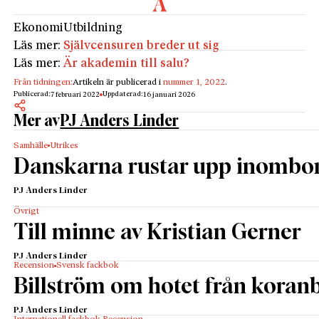
Ekonomi
Utbildning
Läs mer:
Självcensuren breder ut sig
Läs mer:
Är akademin till salu?
Från tidningen:
Artikeln är publicerad i
nummer 1, 2022
.
Publicerad:
Uppdaterad:
7 februari 2022
16 januari 2026
Mer av
PJ Anders Linder
Samhälle
Utrikes
Danskarna rustar upp inombo
PJ Anders Linder
Övrigt
Till minne av Kristian Gerner
PJ Anders Linder
Recension
Svensk fackbok
Billström om hotet från kora
PJ Anders Linder