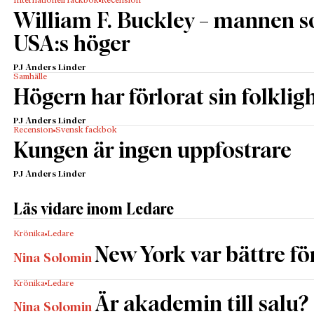
Internationell fackbok
Recension
William F. Buckley – mannen 
USA:s höger
PJ Anders Linder
Samhälle
Högern har förlorat sin folklig
PJ Anders Linder
Recension
Svensk fackbok
Kungen är ingen uppfostrare
PJ Anders Linder
Läs vidare inom Ledare
Krönika
Ledare
New York var bättre fö
Nina Solomin
Krönika
Ledare
Är akademin till salu?
Nina Solomin