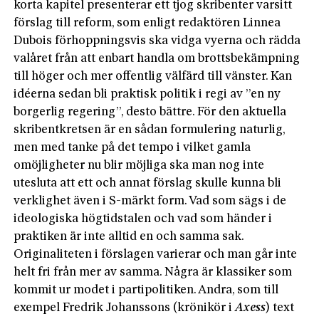
korta kapitel presenterar ett tjog skribenter varsitt
förslag till reform, som enligt redaktören Linnea
Dubois förhoppningsvis ska vidga vyerna och rädda
valåret från att enbart handla om brottsbekämpning
till höger och mer offentlig välfärd till vänster. Kan
idéerna sedan bli praktisk politik i regi av ”en ny
borgerlig regering”, desto bättre. För den aktuella
skribentkretsen är en sådan formulering naturlig,
men med tanke på det tempo i vilket gamla
omöjligheter nu blir möjliga ska man nog inte
utesluta att ett och annat förslag skulle kunna bli
verklighet även i S-märkt form. Vad som sägs i de
ideologiska högtidstalen och vad som händer i
praktiken är inte alltid en och samma sak.
Originaliteten i förslagen varierar och man går inte
helt fri från mer av samma. Några är klassiker som
kommit ur modet i partipolitiken. Andra, som till
exempel Fredrik Johanssons (krönikör i
Axess
) text