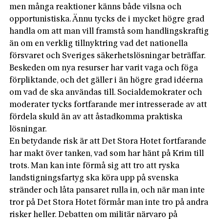
men många reaktioner känns både vilsna och
opportunistiska. Ännu tycks de i mycket högre grad
handla om att man vill framstå som handlingskraftig
än om en verklig tillnyktring vad det nationella
försvaret och Sveriges säkerhetslösningar beträffar.
Beskeden om nya resurser har varit vaga och föga
förpliktande, och det gäller i än högre grad idéerna
om vad de ska användas till. Socialdemokrater och
moderater tycks fortfarande mer intresserade av att
fördela skuld än av att åstadkomma praktiska
lösningar.
En betydande risk är att Det Stora Hotet fortfarande
har makt över tanken, vad som har hänt på Krim till
trots. Man kan inte förmå sig att tro att ryska
landstigningsfartyg ska köra upp på svenska
stränder och låta pansaret rulla in, och när man inte
tror på Det Stora Hotet förmår man inte tro på andra
risker heller. Debatten om militär närvaro på