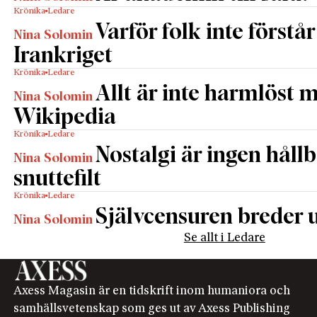
Krönika
Ledare
Varför folk inte förstår
Nina Solomin
Irankriget
Krönika
Ledare
Allt är inte harmlöst 
Nina Solomin
Wikipedia
Krönika
Ledare
Nostalgi är ingen håll
Nina Solomin
snuttefilt
Krönika
Ledare
Självcensuren breder u
Nina Solomin
Se allt i Ledare
Axess Magasin är en tidskrift inom humaniora och
samhällsvetenskap som ges ut av Axess Publishing