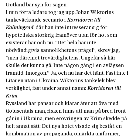
Gotland bär syn för sägen.
I min förra ledare tog jag upp Johan Wiktorins
tankeväckande scenario i
Korridoren till
Kaliningrad
, där han inte intresserar sig för
hypotetiska storkrig framöver utan för hot som
existerar här och nu. ”Det hela bär inte
nödvändigtvis sannolikhetens prägel”, skrev jag,
”men däremot trovärdighetens. Ungefär så här
skulle det kunna gå. Inte någon gång i en avlägsen
framtid. Imorgon.” Ja, och nu har det hänt. Fast inte i
Litauen utan i Ukraina. Wiktorins tankelek blev
verklighet, fast under annat namn:
Korridoren till
Krim
.
Ryssland har pansar och klarar åter att öva med
tiotusentals man, risken finns att man på bred front
går in i Ukraina, men erövringen av Krim skedde på
helt annat sätt: Det nya hotet visade sig bestå i en
kombination av propaganda, omärkta uniformer,