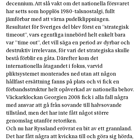
decennium. Att slå vakt om det nationella försvaret
har setts som hopplös 1980-talsnostalgi, fullt
jämförbar med att värna pudelklippningen.
Resultatet för Sveriges del blev först en ”strategisk
timeout”, vars egentliga innebörd helt enkelt bara
var ”time out”, det vill säga en period av dyrbar och
destruktiv irrelevans, för vari det strategiska skulle
bestå förblir en gåta. Därefter kom det
internationella åtagandet i fokus, varvid
pliktsystemet monterades ned utan att någon
hållfast ersättning fanns på plats och vi fick en
förbandsstruktur helt opåverkad av nationella behov.
Väckarklockan Georgien 2008 fick i alla fall några
med ansvar att gå från sovande till halvsovande
tillstånd, men det har inte fått något större
genomslag utanför retoriken.
Och nu har Ryssland erövrat en bit av ett grannland.
Det har fått några att kvickna till och göra sig hörda,