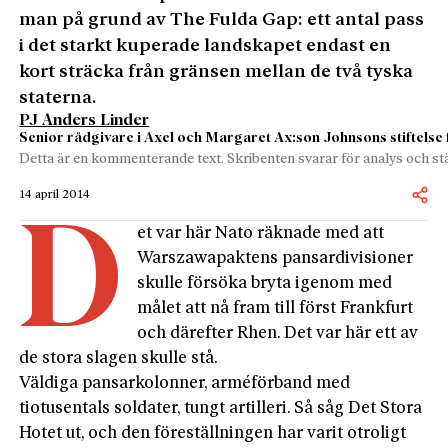
man på grund av The Fulda Gap: ett antal pass
i det starkt kuperade landskapet endast en
kort sträcka från gränsen mellan de två tyska
staterna.
PJ Anders Linder
Senior rådgivare i Axel och Margaret Ax:son Johnsons stiftelse 
Detta är en kommenterande text. Skribenten svarar för analys och stä
14 april 2014
D
et var här Nato räknade med att
Warszawapaktens pansardivisioner
skulle försöka bryta igenom med
målet att nå fram till först Frankfurt
och därefter Rhen. Det var här ett av
de stora slagen skulle stå.
Väldiga pansarkolonner, arméförband med
tiotusentals soldater, tungt artilleri. Så såg Det Stora
Hotet ut, och den föreställningen har varit otroligt