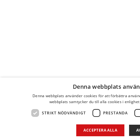
Denna webbplats använ
Denna webbplats använder cookies för att förbättra anvä
webbplats samtycker du till alla cookies i enlighe
STRIKT NÖDVÄNDIGT
PRESTANDA
ACCEPTERA ALLA
A