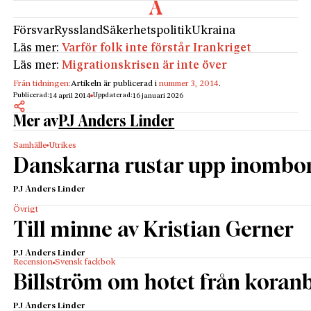
Försvar
Ryssland
Säkerhetspolitik
Ukraina
Läs mer:
Varför folk inte förstår Irankriget
Läs mer:
Migrationskrisen är inte över
Från tidningen:
Artikeln är publicerad i
nummer 3, 2014
.
Publicerad:
Uppdaterad:
14 april 2014
16 januari 2026
Mer av
PJ Anders Linder
Samhälle
Utrikes
Danskarna rustar upp inombo
PJ Anders Linder
Övrigt
Till minne av Kristian Gerner
PJ Anders Linder
Recension
Svensk fackbok
Billström om hotet från kora
PJ Anders Linder