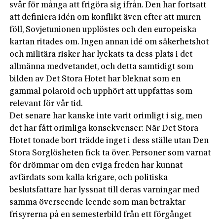
svår för många att frigöra sig ifrån. Den har fortsatt
att definiera idén om konflikt även efter att muren
föll, Sovjetunionen upplöstes och den europeiska
kartan ritades om. Ingen annan idé om säkerhetshot
och militära risker har lyckats ta dess plats i det
allmänna medvetandet, och detta samtidigt som
bilden av Det Stora Hotet har bleknat som en
gammal polaroid och upphört att uppfattas som
relevant för vår tid.
Det senare har kanske inte varit orimligt i sig, men
det har fått orimliga konsekvenser: När Det Stora
Hotet tonade bort trädde inget i dess ställe utan Den
Stora Sorglösheten fick ta över. Personer som varnat
för drömmar om den eviga freden har kunnat
avfärdats som kalla krigare, och politiska
beslutsfattare har lyssnat till deras varningar med
samma överseende leende som man betraktar
frisyrerna på en semesterbild från ett förgånget