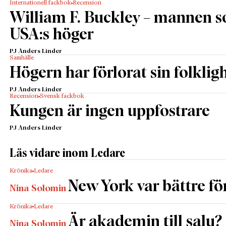
Internationell fackbok
Recension
William F. Buckley – mannen 
USA:s höger
PJ Anders Linder
Samhälle
Högern har förlorat sin folklig
PJ Anders Linder
Recension
Svensk fackbok
Kungen är ingen uppfostrare
PJ Anders Linder
Läs vidare inom Ledare
Krönika
Ledare
New York var bättre fö
Nina Solomin
Krönika
Ledare
Är akademin till salu?
Nina Solomin