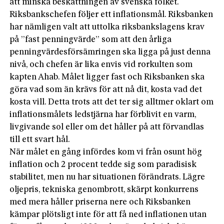
att minska beskattningen av svenska folket.
Riksbankschefen följer ett inflationsmål. Riksbanken
har nämligen valt att uttolka riksbankslagens krav
på ”fast penningvärde” som att den årliga
penningvärdesförsämringen ska ligga på just denna
nivå, och chefen är lika envis vid rorkulten som
kapten Ahab. Målet ligger fast och Riksbanken ska
göra vad som än krävs för att nå dit, kosta vad det
kosta vill. Detta trots att det ter sig alltmer oklart om
inflationsmålets ledstjärna har förblivit en varm,
livgivande sol eller om det håller på att förvandlas
till ett svart hål.
När målet en gång infördes kom vi från osunt hög
inflation och 2 procent tedde sig som paradisisk
stabilitet, men nu har situationen förändrats. Lägre
oljepris, tekniska genombrott, skärpt konkurrens
med mera håller priserna nere och Riksbanken
kämpar plötsligt inte för att få ned inflationen utan