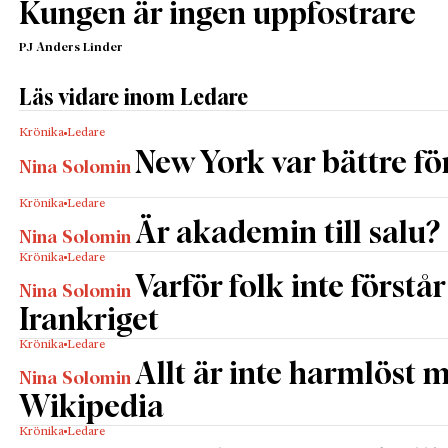
Kungen är ingen uppfostrare
PJ Anders Linder
Läs vidare inom Ledare
Krönika
Ledare
New York var bättre fö
Nina Solomin
Krönika
Ledare
Är akademin till salu?
Nina Solomin
Krönika
Ledare
Varför folk inte förstår
Nina Solomin
Irankriget
Krönika
Ledare
Allt är inte harmlöst 
Nina Solomin
Wikipedia
Krönika
Ledare