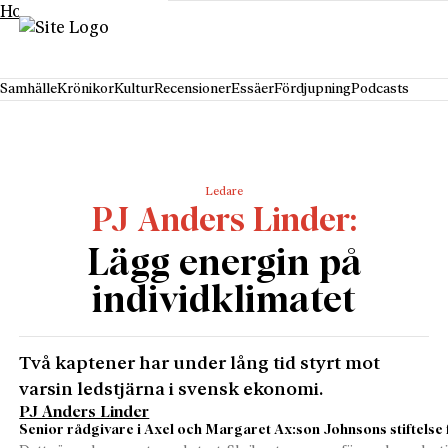
Hoppa till innehåll
Samhälle
Krönikor
Kultur
Recensioner
Essäer
Fördjupning
Podcasts
Ledare
PJ Anders Linder
Lägg energin på
individklimatet
Två kaptener har under lång tid styrt mot
varsin ledstjärna i svensk ekonomi.
PJ Anders Linder
Senior rådgivare i Axel och Margaret Ax:son Johnsons stiftelse 