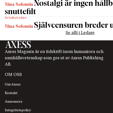
Nostalgi är ingen håll
Nina Solomin
snuttefilt
Krönika
Ledare
Självcensuren breder u
Nina Solomin
Se allt i Ledare
Axess Magasin är en tidskrift inom humaniora och
samhällsvetenskap som ges ut av Axess Publishing
AB.
OM OSS
Om Axess
Kontakt
Annonsera
Integritetspolicy