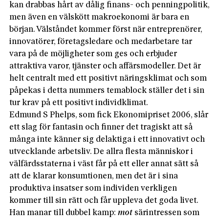
kan drabbas hårt av dålig finans- och penningpolitik,
men även en välskött makroekonomi är bara en
början. Välståndet kommer först när entreprenörer,
innovatörer, företagsledare och medarbetare tar
vara på de möjligheter som ges och erbjuder
attraktiva varor, tjänster och affärsmodeller. Det är
helt centralt med ett positivt näringsklimat och som
påpekas i detta nummers temablock ställer det i sin
tur krav på ett positivt individklimat.
Edmund S Phelps, som fick Ekonomipriset 2006, slår
ett slag för fantasin och finner det tragiskt att så
många inte känner sig delaktiga i ett innovativt och
utvecklande arbetsliv. De allra flesta människor i
välfärdsstaterna i väst får på ett eller annat sätt så
att de klarar konsumtionen, men det är i sina
produktiva insatser som individen verkligen
kommer till sin rätt och får uppleva det goda livet.
Han manar till dubbel kamp:
mot
särintressen som