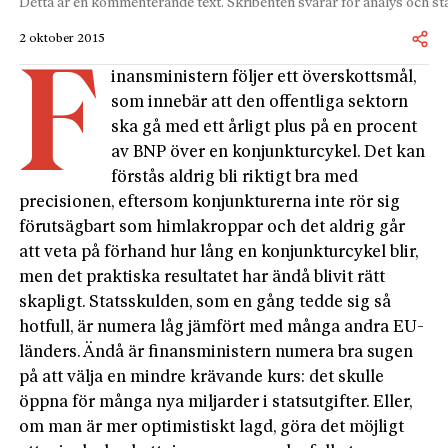
Detta är en kommenterande text. Skribenten svarar för analys och stä
2 oktober 2015
F
inansministern följer ett överskottsmål,
som innebär att den offentliga sektorn
ska gå med ett årligt plus på en procent
av BNP över en konjunkturcykel. Det kan
förstås aldrig bli riktigt bra med
precisionen, eftersom konjunkturerna inte rör sig
förutsägbart som himlakroppar och det aldrig går
att veta på förhand hur lång en konjunkturcykel blir,
men det praktiska resultatet har ändå blivit rätt
skapligt. Statsskulden, som en gång tedde sig så
hotfull, är numera låg jämfört med många andra EU-
länders. Ändå är finansministern numera bra sugen
på att välja en mindre krävande kurs: det skulle
öppna för många nya miljarder i statsutgifter. Eller,
om man är mer optimistiskt lagd, göra det möjligt