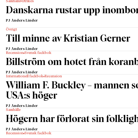
Samhälle
Utrikes
Danskarna rustar upp inombo
PJ Anders Linder
Övrigt
Till minne av Kristian Gerner
PJ Anders Linder
Recension
Svensk fackbok
Billström om hotet från kora
PJ Anders Linder
Internationell fackbok
Recension
William F. Buckley – mannen 
USA:s höger
PJ Anders Linder
Samhälle
Högern har förlorat sin folklig
PJ Anders Linder
Recension
Svensk fackbok