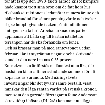
för att få upp den. 1990-talets ärrade krisbekämpare
hade knappt trott sina öron om de fått höra hur
riksbanksdirektionens ledamöter numera är ute och
håller brandtal för sämre penningvärde och tycker
sig se hoppingivande tecken på att inflationen
äntligen ska ta fart. Arbetsmarknadens parter
uppmanas att hålla sig till kartan istället för
terrängen när de ska förhandla om löner.
Och så brassar man på med räntevapnet. Sedan
februari i år är styrräntan negativ och i skrivande
stund är den nere i minus 0,35 procent.
Konsekvensen är förstås en lånefest utan like, där
hushållen lånar alltmer svindlande summor för att
köpa hus av varandra. Med näringslivets
investeringar blir det tyvärr sämre beställt. Visst
minskar den låga räntan värdet på svenska kronor,
men som den garvade företagaren Rune Andersson
skrev tidigt i höstas (DI 12/8) kan man inte lägga