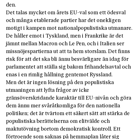
den.
Det talas mycket om årets EU-val som ett ödesval
och många etablerade partier har det onekligen
motigt i kampen mot nationalpopulistiska utmanare.
De håller emot i Tyskland, men i Frankrike är det
jämnt mellan Macron och Le Pen, och i Italien ser
missnöjespartierna ut att ta hem storslam. Det finns
risk för att det ska bli ännu besvärligare än idag för
parlamentet att ställa sig bakom frihandelsavtal och
enas i en rimlig hållning gentemot Ryssland.
Men det är ingen lösning på den populistiska
utmaningen att lyfta frågor av icke
gränsöverskridande karaktär till EU-nivån och göra
dem ännu mer svåråtkomliga för den nationella
politiken; det är tvärtom ett säkert sätt att stärka de
populistiska berättelserna om elitvälde och
maktutövning bortom demokratisk kontroll. Ett
förtroende som saknas på hemmaplan låter sig