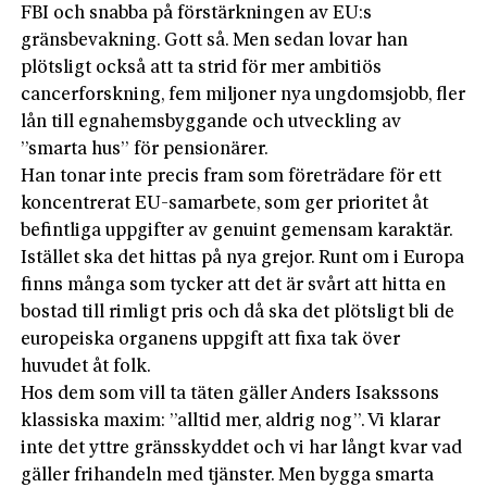
FBI och snabba på förstärkningen av EU:s
gränsbevakning. Gott så. Men sedan lovar han
plötsligt också att ta strid för mer ambitiös
cancerforskning, fem miljoner nya ungdomsjobb, fler
lån till egnahemsbyggande och utveckling av
”smarta hus” för pensionärer.
Han tonar inte precis fram som företrädare för ett
koncentrerat EU-samarbete, som ger prioritet åt
befintliga uppgifter av genuint gemensam karaktär.
Istället ska det hittas på nya grejor. Runt om i Europa
finns många som tycker att det är svårt att hitta en
bostad till rimligt pris och då ska det plötsligt bli de
europeiska organens uppgift att fixa tak över
huvudet åt folk.
Hos dem som vill ta täten gäller Anders Isakssons
klassiska maxim: ”alltid mer, aldrig nog”. Vi klarar
inte det yttre gränsskyddet och vi har långt kvar vad
gäller frihandeln med tjänster. Men bygga smarta