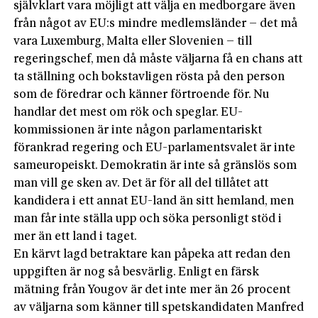
självklart vara möjligt att välja en medborgare även
från något av EU:s mindre medlemsländer – det må
vara Luxemburg, Malta eller Slovenien – till
regeringschef, men då måste väljarna få en chans att
ta ställning och bokstavligen rösta på den person
som de föredrar och känner förtroende för. Nu
handlar det mest om rök och speglar. EU-
kommissionen är inte någon parlamentariskt
förankrad regering och EU-parlamentsvalet är inte
sameuropeiskt. Demokratin är inte så gränslös som
man vill ge sken av. Det är för all del tillåtet att
kandidera i ett annat EU-land än sitt hemland, men
man får inte ställa upp och söka personligt stöd i
mer än ett land i taget.
En kärvt lagd betraktare kan påpeka att redan den
uppgiften är nog så besvärlig. Enligt en färsk
mätning från Yougov är det inte mer än 26 procent
av väljarna som känner till spetskandidaten Manfred