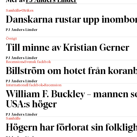
Samhälle
Utrikes
Danskarna rustar upp inombo
PJ Anders Linder
Övrigt
Till minne av Kristian Gerner
PJ Anders Linder
Recension
Svensk fackbok
Billström om hotet från kora
PJ Anders Linder
Internationell fackbok
Recension
William F. Buckley – mannen 
USA:s höger
PJ Anders Linder
Samhälle
Högern har förlorat sin folklig