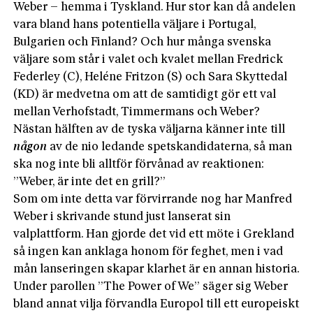
Weber – hemma i Tyskland. Hur stor kan då andelen
vara bland hans potentiella väljare i Portugal,
Bulgarien och Finland? Och hur många svenska
väljare som står i valet och kvalet mellan Fredrick
Federley (C), Heléne Fritzon (S) och Sara Skyttedal
(KD) är medvetna om att de samtidigt gör ett val
mellan Verhofstadt, Timmermans och Weber?
Nästan hälften av de tyska väljarna känner inte till
någon
av de nio ledande spetskandidaterna, så man
ska nog inte bli alltför förvånad av reaktionen:
”Weber, är inte det en grill?”
Som om inte detta var förvirrande nog har Manfred
Weber i skrivande stund just lanserat sin
valplattform. Han gjorde det vid ett möte i Grekland
så ingen kan anklaga honom för feghet, men i vad
mån lanseringen skapar klarhet är en annan historia.
Under parollen ”The Power of We” säger sig Weber
bland annat vilja förvandla Europol till ett europeiskt