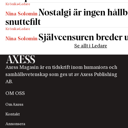
Krönika
Ledare
Nostalgi är ingen håll
Nina Solomin
snuttefilt
Krönika
Ledare
Självcensuren breder u
Nina Solomin
Se allt i Ledare
Axess Magasin är en tidskrift inom humaniora och
samhällsvetenskap som ges ut av Axess Publishing
AB.
OM OSS
Om Axess
Kontakt
Annonsera