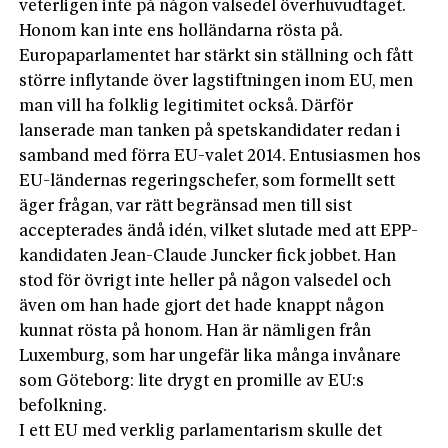
veterligen inte på någon valsedel överhuvudtaget.
Honom kan inte ens holländarna rösta på.
Europaparlamentet har stärkt sin ställning och fått
större inflytande över lagstiftningen inom EU, men
man vill ha folklig legitimitet också. Därför
lanserade man tanken på spetskandidater redan i
samband med förra EU-valet 2014. Entusiasmen hos
EU-ländernas regeringschefer, som formellt sett
äger frågan, var rätt begränsad men till sist
accepterades ändå idén, vilket slutade med att EPP-
kandidaten Jean-Claude Juncker fick jobbet. Han
stod för övrigt inte heller på någon valsedel och
även om han hade gjort det hade knappt någon
kunnat rösta på honom. Han är nämligen från
Luxemburg, som har ungefär lika många invånare
som Göteborg: lite drygt en promille av EU:s
befolkning.
I ett EU med verklig parlamentarism skulle det