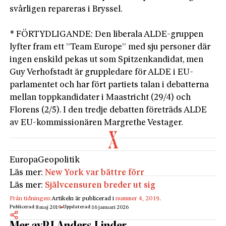
svårligen repareras i Bryssel.
* FÖRTYDLIGANDE: Den liberala ALDE-gruppen
lyfter fram ett ”Team Europe” med sju personer där
ingen enskild pekas ut som Spitzenkandidat, men
Guy Verhofstadt är gruppledare för ALDE i EU-
parlamentet och har fört partiets talan i debatterna
mellan toppkandidater i Maastricht (29/4) och
Florens (2/5). I den tredje debatten företräds ALDE
av EU-kommissionären Margrethe Vestager.
Europa
Geopolitik
Läs mer:
New York var bättre förr
Läs mer:
Självcensuren breder ut sig
Från tidningen:
Artikeln är publicerad i
nummer 4, 2019
.
Publicerad:
Uppdaterad:
8 maj 2019
16 januari 2026
Mer av
PJ Anders Linder