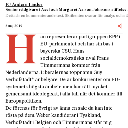
PJ Anders Linder
Senior rådgivare i Axel och Margaret Ax:son Johnsons stiftelse 
Detta är en kommenterande text. Skribenten svarar för analys och stä
8 maj 2019
H
an representerar partigruppen EPP i
EU-parlamentet och har sin bas i
bayerska CSU. Hans
socialdemokratiska rival Frans
Timmermans kommer från
Nederländerna. Liberalernas toppnamn Guy
Verhofstadt* är belgare. De är konkurrenter om EU-
systemets högsta ämbete men har rätt mycket
gemensamt ideologiskt, i alla fall när det kommer till
Europapolitiken.
De förenas för övrigt av ännu en sak: du kan inte
rösta på dem. Weber kandiderar i Tyskland,
Verhofstadt i Belgien och Timmermans står mig