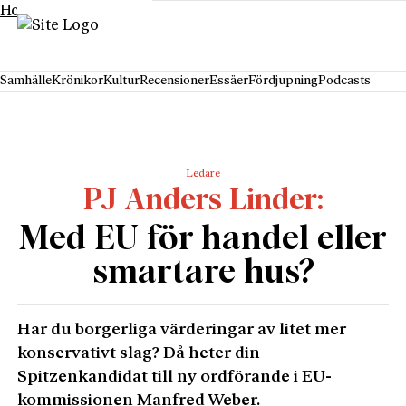
Hoppa till innehåll
Samhälle
Krönikor
Kultur
Recensioner
Essäer
Fördjupning
Podcasts
Ledare
PJ Anders Linder
Med EU för handel eller
smartare hus?
Har du borgerliga värderingar av litet mer
konservativt slag? Då heter din
Spitzenkandidat till ny ordförande i EU-
kommissionen Manfred Weber.