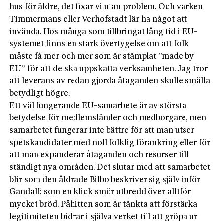
hus för äldre, det fixar vi utan problem. Och varken
Timmermans eller Verhofstadt lär ha något att
invända. Hos många som tillbringat lång tid i EU-
systemet finns en stark övertygelse om att folk
måste få mer och mer som är stämplat ”made by
EU” för att de ska uppskatta verksamheten. Jag tror
att leverans av redan gjorda åtaganden skulle smälla
betydligt högre.
Ett väl fungerande EU-samarbete är av största
betydelse för medlemsländer och medborgare, men
samarbetet fungerar inte bättre för att man utser
spetskandidater med noll folklig förankring eller för
att man expanderar åtaganden och resurser till
ständigt nya områden. Det slutar med att samarbetet
blir som den åldrade Bilbo beskriver sig själv inför
Gandalf: som en klick smör utbredd över alltför
mycket bröd. Påhitten som är tänkta att förstärka
legitimiteten bidrar i själva verket till att gröpa ur