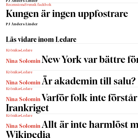
PJ Anders Linder
Recension
Svensk fackbok
Kungen är ingen uppfostrare
PJ Anders Linder
Läs vidare inom Ledare
Krönika
Ledare
New York var bättre fö
Nina Solomin
Krönika
Ledare
Är akademin till salu?
Nina Solomin
Krönika
Ledare
Varför folk inte förstår
Nina Solomin
Irankriget
Krönika
Ledare
Allt är inte harmlöst 
Nina Solomin
Wikipedia