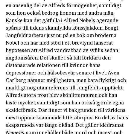
en ansenlig del av Alfreds förmögenhet, samtidigt
som hon också bedrog honom med andra män.
Kanske kan det gåtfulla i Alfred Nobels agerande
spåras till tidens skamfyllda könssjukdom. Bengt
Jangfeldt arbetar just nu på en bok om bröderna
Nobel och har med stöd i ett brevfynd lanserat
hypotesen att Alfred var drabbad av syfilis sedan
ungdomsåren. Det skulle i så fall förklara den
distanserade relationen till kvinnor, hans
depressioner och hälsobesvär senare i livet. Även
Carlberg nämner möjligheten, men bara flyktigt och
märkligt nog utan referens till Jangfeldts upptäckt.
Alfreds stora tröst blev skönlitteraturen och han
läste mycket, samtidigt som han också gjorde egna
skaldeförsök. Där finner vi bakgrunden till världens
mest uppmärksammade litteraturpris. En del av hans
skaparmöda var länge okänd. Det gäller idédramat
Nemesis
, som innehåller både mord och incest, och