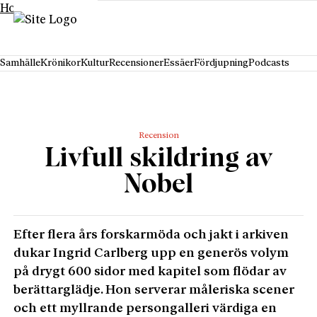
Hoppa till innehåll
Samhälle
Krönikor
Kultur
Recensioner
Essäer
Fördjupning
Podcasts
Recension
Livfull skildring av
Nobel
Efter flera års forskarmöda och jakt i arkiven
dukar Ingrid Carlberg upp en generös volym
på drygt 600 sidor med kapitel som flödar av
berättarglädje. Hon serverar måleriska scener
och ett myllrande persongalleri värdiga en