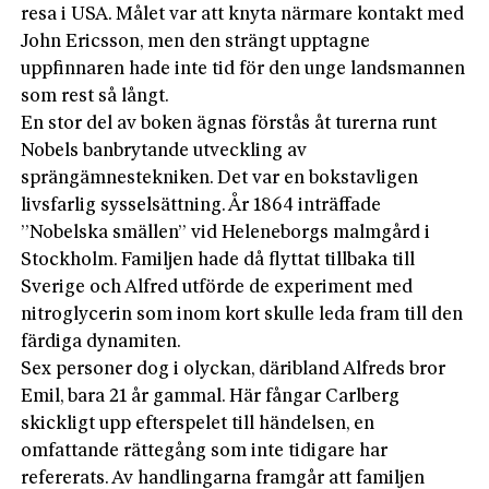
resa i USA. Målet var att knyta närmare kontakt med
John Ericsson, men den strängt upptagne
uppfinnaren hade inte tid för den unge landsmannen
som rest så långt.
En stor del av boken ägnas förstås åt turerna runt
Nobels banbrytande utveckling av
sprängämnestekniken. Det var en bokstavligen
livsfarlig sysselsättning. År 1864 inträffade
”Nobelska smällen” vid Heleneborgs malmgård i
Stockholm. Familjen hade då flyttat tillbaka till
Sverige och Alfred utförde de experiment med
nitroglycerin som inom kort skulle leda fram till den
färdiga dynamiten.
Sex personer dog i olyckan, däribland Alfreds bror
Emil, bara 21 år gammal. Här fångar Carlberg
skickligt upp efterspelet till händelsen, en
omfattande rättegång som inte tidigare har
refererats. Av handlingarna framgår att familjen