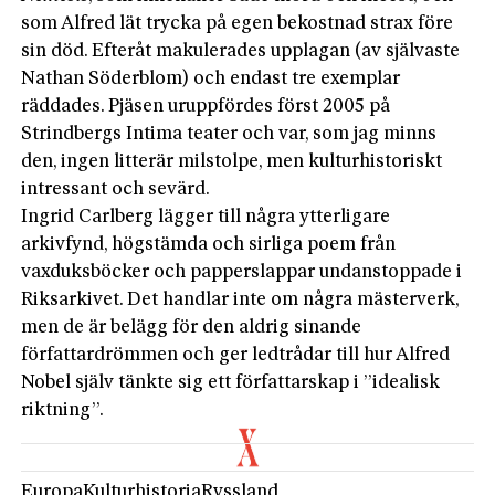
som Alfred lät trycka på egen bekostnad strax före
sin död. Efteråt makulerades upplagan (av självaste
Nathan Söderblom) och endast tre exemplar
räddades. Pjäsen uruppfördes först 2005 på
Strindbergs Intima teater och var, som jag minns
den, ingen litterär milstolpe, men kulturhistoriskt
intressant och sevärd.
Ingrid Carlberg lägger till några ytterligare
arkivfynd, högstämda och sirliga poem från
vaxduksböcker och papperslappar undanstoppade i
Riksarkivet. Det handlar inte om några mästerverk,
men de är belägg för den aldrig sinande
författardrömmen och ger ledtrådar till hur Alfred
Nobel själv tänkte sig ett författarskap i ”idealisk
riktning”.
Europa
Kulturhistoria
Ryssland