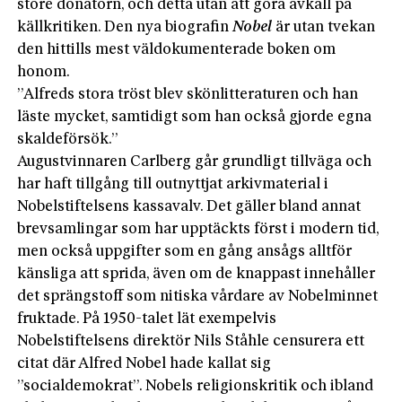
store donatorn, och detta utan att göra avkall på
källkritiken. Den nya biografin
Nobel
är utan tvekan
den hittills mest väldokumenterade boken om
honom.
”Alfreds stora tröst blev skönlitteraturen och han
läste mycket, samtidigt som han också gjorde egna
skaldeförsök.”
Augustvinnaren Carlberg går grundligt tillväga och
har haft tillgång till outnyttjat arkivmaterial i
Nobelstiftelsens kassavalv. Det gäller bland annat
brevsamlingar som har upptäckts först i modern tid,
men också uppgifter som en gång ansågs alltför
känsliga att sprida, även om de knappast innehåller
det sprängstoff som nitiska vårdare av Nobelminnet
fruktade. På 1950-talet lät exempelvis
Nobelstiftelsens direktör Nils Ståhle censurera ett
citat där Alfred Nobel hade kallat sig
”socialdemokrat”. Nobels religionskritik och ibland