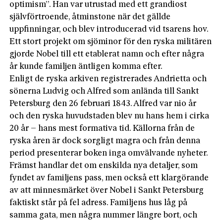
optimism”. Han var utrustad med ett grandiost
självförtroende, åtminstone när det gällde
uppfinningar, och blev introducerad vid tsarens hov.
Ett stort projekt om sjöminor för den ryska militären
gjorde Nobel till ett etablerat namn och efter några
år kunde familjen äntligen komma efter.
Enligt de ryska arkiven registrerades Andrietta och
sönerna Ludvig och Alfred som anlända till Sankt
Petersburg den 26 februari 1843. Alfred var nio år
och den ryska huvudstaden blev nu hans hem i cirka
20 år – hans mest formativa tid. Källorna från de
ryska åren är dock sorgligt magra och från denna
period presenterar boken inga omvälvande nyheter.
Främst handlar det om enskilda nya detaljer, som
fyndet av familjens pass, men också ett klargörande
av att minnesmärket över Nobel i Sankt Petersburg
faktiskt står på fel adress. Familjens hus låg på
samma gata, men några nummer längre bort, och