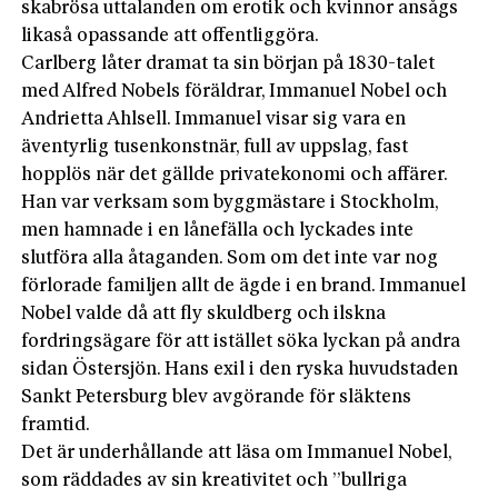
skabrösa uttalanden om erotik och kvinnor ansågs
likaså opassande att offentliggöra.
Carlberg låter dramat ta sin början på 1830-talet
med Alfred Nobels föräldrar, Immanuel Nobel och
Andrietta Ahlsell. Immanuel visar sig vara en
äventyrlig tusenkonstnär, full av uppslag, fast
hopplös när det gällde privatekonomi och affärer.
Han var verksam som byggmästare i Stockholm,
men hamnade i en lånefälla och lyckades inte
slutföra alla åtaganden. Som om det inte var nog
förlorade familjen allt de ägde i en brand. Immanuel
Nobel valde då att fly skuldberg och ilskna
fordringsägare för att istället söka lyckan på andra
sidan Östersjön. Hans exil i den ryska huvudstaden
Sankt Petersburg blev avgörande för släktens
framtid.
Det är underhållande att läsa om Immanuel Nobel,
som räddades av sin kreativitet och ”bullriga