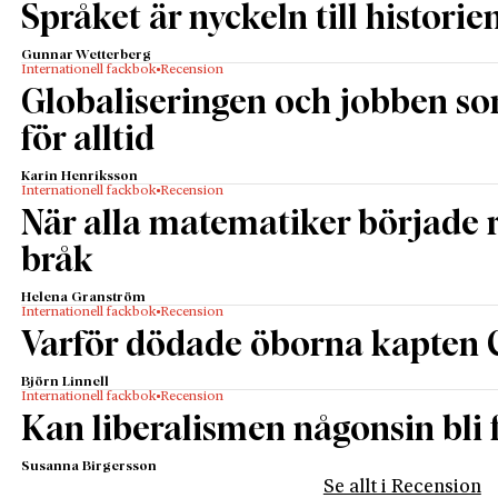
Språket är nyckeln till historie
Gunnar Wetterberg
Internationell fackbok
Recension
Globaliseringen och jobben s
för alltid
Karin Henriksson
Internationell fackbok
Recension
När alla matematiker började
bråk
Helena Granström
Internationell fackbok
Recension
Varför dödade öborna kapten 
Björn Linnell
Internationell fackbok
Recension
Kan liberalismen någonsin bli f
Susanna Birgersson
Se allt i Recension