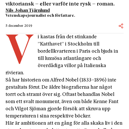
viktoriansk – eller varför inte rysk – roman.
Nils Johan Tjärnlund
Vetenskapsjournalist och författare.
5 december 2019
V
i kastas från det stinkande
”Katthavet” i Stockholm till
bordellkvarteren i Paris och bjuds in
till luxuösa atlantångare och
överdådiga villor på Italienska
rivieran.
Så har historien om Alfred Nobel (1833–1896) inte
gestaltats förut. De äldre biografierna har något
torrt och stramt över sig. Oftast behandlas Nobel
som ett svalt monument, även om både Kenne Fant
och Vilgot Sjöman gjorde försök att skruva upp
temperaturen i sina respektive böcker.
Här är ambitionen att en gång för alla skaka liv i den