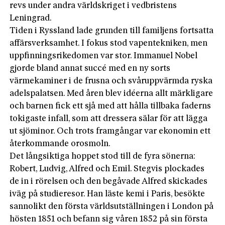
revs under andra världskriget i vedbristens
Leningrad.
Tiden i Ryssland lade grunden till familjens fortsatta
affärsverksamhet. I fokus stod vapentekniken, men
uppfinningsrikedomen var stor. Immanuel Nobel
gjorde bland annat succé med en ny sorts
värmekaminer i de frusna och svåruppvärmda ryska
adelspalatsen. Med åren blev idéerna allt märkligare
och barnen fick ett sjå med att hålla tillbaka faderns
tokigaste infall, som att dressera sälar för att lägga
ut sjöminor. Och trots framgångar var ekonomin ett
återkommande orosmoln.
Det långsiktiga hoppet stod till de fyra sönerna:
Robert, Ludvig, Alfred och Emil. Stegvis plockades
de in i rörelsen och den begåvade Alfred skickades
iväg på studieresor. Han läste kemi i Paris, besökte
sannolikt den första världsutställningen i London på
hösten 1851 och befann sig våren 1852 på sin första