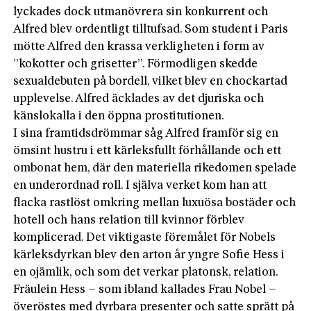
lyckades dock utmanövrera sin konkurrent och
Alfred blev ordentligt tilltufsad. Som student i Paris
mötte Alfred den krassa verkligheten i form av
”kokotter och grisetter”. Förmodligen skedde
sexualdebuten på bordell, vilket blev en chockartad
upplevelse. Alfred äcklades av det djuriska och
känslokalla i den öppna prostitutionen.
I sina framtidsdrömmar såg Alfred framför sig en
ömsint hustru i ett kärleksfullt förhållande och ett
ombonat hem, där den materiella rikedomen spelade
en underordnad roll. I själva verket kom han att
flacka rastlöst omkring mellan luxuösa bostäder och
hotell och hans relation till kvinnor förblev
komplicerad. Det viktigaste föremålet för Nobels
kärleksdyrkan blev den arton år yngre Sofie Hess i
en ojämlik, och som det verkar platonsk, relation.
Fräulein Hess – som ibland kallades Frau Nobel –
överöstes med dyrbara presenter och satte sprätt på