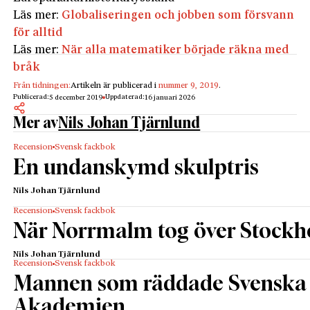
Läs mer:
Globaliseringen och jobben som försvann
för alltid
Läs mer:
När alla matematiker började räkna med
bråk
Från tidningen:
Artikeln är publicerad i
nummer 9, 2019
.
Publicerad:
Uppdaterad:
5 december 2019
16 januari 2026
Mer av
Nils Johan Tjärnlund
Recension
Svensk fackbok
En undanskymd skulptris
Nils Johan Tjärnlund
Recension
Svensk fackbok
När Norrmalm tog över Stock
Nils Johan Tjärnlund
Recension
Svensk fackbok
Mannen som räddade Svenska
Akademien