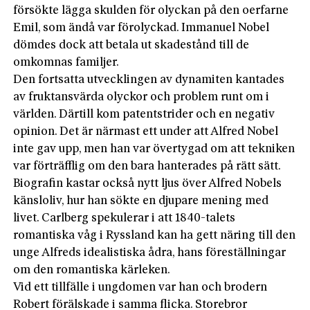
försökte lägga skulden för olyckan på den oerfarne
Emil, som ändå var förolyckad. Immanuel Nobel
dömdes dock att betala ut skadestånd till de
omkomnas familjer.
Den fortsatta utvecklingen av dynamiten kantades
av fruktansvärda olyckor och problem runt om i
världen. Därtill kom patentstrider och en negativ
opinion. Det är närmast ett under att Alfred Nobel
inte gav upp, men han var övertygad om att tekniken
var förträfflig om den bara hanterades på rätt sätt.
Biografin kastar också nytt ljus över Alfred Nobels
känsloliv, hur han sökte en djupare mening med
livet. Carlberg spekulerar i att 1840-talets
romantiska våg i Ryssland kan ha gett näring till den
unge Alfreds idealistiska ådra, hans föreställningar
om den romantiska kärleken.
Vid ett tillfälle i ungdomen var han och brodern
Robert förälskade i samma flicka. Storebror