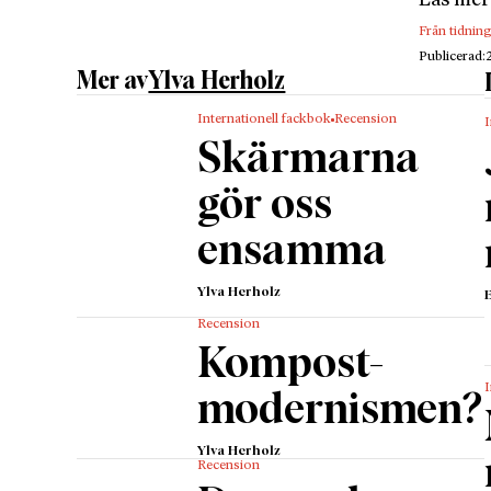
Läs mer
sakernas
Från tidnin
skakiga 
Publicerad:
och – m
Mer av
Ylva Herholz
Vi lever
Internationell fackbok
Recension
I
Andreas 
Skärmarna
moderna
det sto
gör oss
som kän
ensamma
individu
Som vi 
Ylva Herholz
vänsterl
Recension
samhäll
Kompost-
avsiktli
I
modernismen?
singular
asymmet
Ylva Herholz
”Diagno
Recension
påtalas 