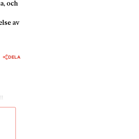
a, och
else av
DELA
ll
kfurt an
ndet;
.