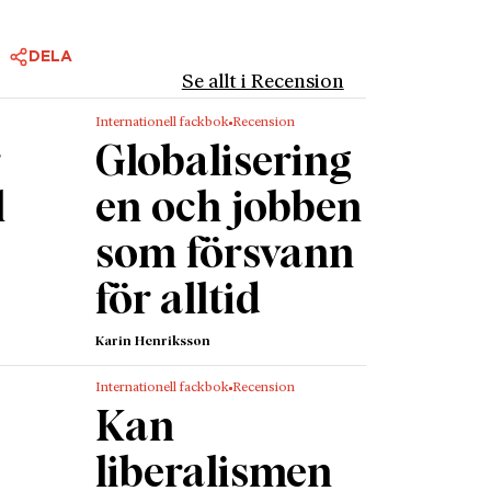
vår
slöst
DELA
Se allt i Recension
ekar
Internationell fackbok
Recension
ellt
r
Globalisering
tes av
följde
l
en och jobben
ive de
som försvann
l och en
för alltid
 stabila
e alltid
Karin Henriksson
Internationell fackbok
Recension
lla
Kan
v idag
liberalismen