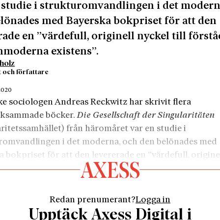
 studie i strukturomvandlingen i det modern
lönades med Bayerska bokpriset för att den
rade en ”värdefull, originell nyckel till förstå
nmoderna existens”.
holz
t och författare
 2020
ke sociologen Andreas Reckwitz har skrivit flera
ksammade böcker.
Die Gesellschaft der Singularitäten
ritetssamhället) från häromåret var en studie i
romvandlingen i det moderna, och den belönades med
 bokpriset för att den levererade en ”värdefull, origine
ill förståelse av vår senmoderna existens”.
z, som har en professur vid Europauniversitetet i Fran
r, hör numera till de tongivande på sitt område i hemla
Redan prenumerant?
Logga in
et fick han Leibnizpriset av det tyska forskarsamfundet
Upptäck Axess Digital i