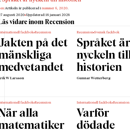
:
Språket är nyckeln till historien
 tillstånd och avgörande strukturella faktorer klär av 
gen:
Artikeln är publicerad i
nummer 6, 2020
.
samhällskropp in på bara benen. Det är skarpt, illusion
27 augusti 2020
Uppdaterad:
16 januari 2026
änniskovänligt.
Läs vidare inom Recension
 mitt i ett grundläggande politiskt paradigmskifte, påp
nternationell fackbok
Recension
Recension
Svensk fackbok
Reckwitz; det förra ägde rum vid slutet av den industri
Jakten på det
Språket ä
 perioden, då ”regleringsparadigmet” kring 1980 avlös
ra ”dynamiseringsparadigmet”. Efter ordningsreglering 
mänskliga
nyckeln til
t är upplösning av densamma, till marknadens respekt
medvetandet
historien
ella och kollektiva identiteternas fromma.
numera vet har lössläppt liberalism – med en neolibera
Erik W Larsson
Gunnar Wetterberg
iberal ytterkant – både rubbat tidigare funktionella och
sarrangemang och orsakat växande sociala klyftor – int
gt, men i alla fall av aningslöshet. Den långtgående
nternationell fackbok
Recension
Internationell fackbok
Recension
iseringen av det sociala orsakar systematiskt strukture
När alla
Varför
rier och ojämlikheter.
sen övertygar. I sjukdomsbeskrivningen av samhället a
matematiker
dödade
också ett starkt drag av manodepressivitet.”