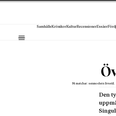
Hoppa till innehåll
Samhälle
Krönikor
Kultur
Recensioner
Essäer
Förd
Öv
Ni matchar: senmodern livsstil.
Den ty
uppmä
Singul