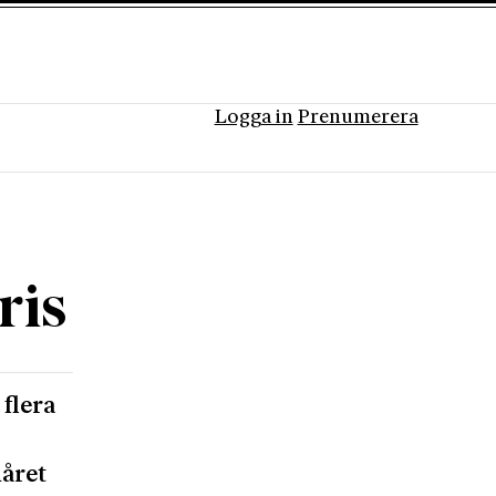
Logga in
Prenumerera
ris
flera
måret