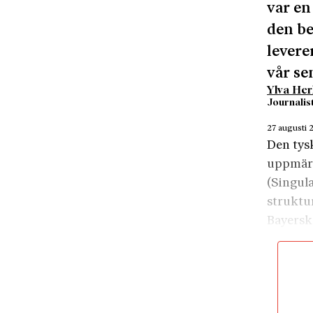
var en
den be
levere
vår se
Ylva Her
Journalis
27 augusti
Den tys
uppmär
(Singula
struktu
Bayerska
nyckel t
Reckwit
der Ode
förra år