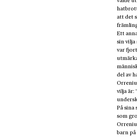
valde ut
hatbrot
att det 
främling
Ett ann
sin vilj
var fjor
utmärka
människo
del av 
Orreniu
vilja ä
undersk
På sina 
som gro
Orrenius
barn på