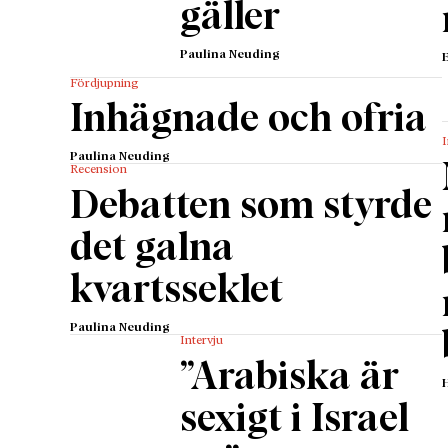
gäller
Paulina Neuding
Fördjupning
Inhägnade och ofria
I
Paulina Neuding
Recension
Debatten som styrde
det galna
kvartsseklet
Paulina Neuding
Intervju
”Arabiska är
sexigt i Israel