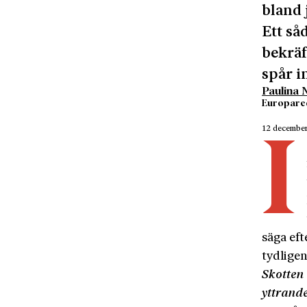
bland 
Ett så
bekräf
spår i
Paulina 
Europared
12 decembe
I
säga eft
tydligen
Skotten
yttrande