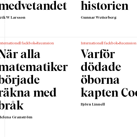
medvetandet
historien
Erik W Larsson
Gunnar Wetterberg
nternationell fackbok
Recension
Internationell fackbok
Recension
När alla
Varför
matematiker
dödade
började
öborna
räkna med
kapten Co
bråk
Björn Linnell
Helena Granström