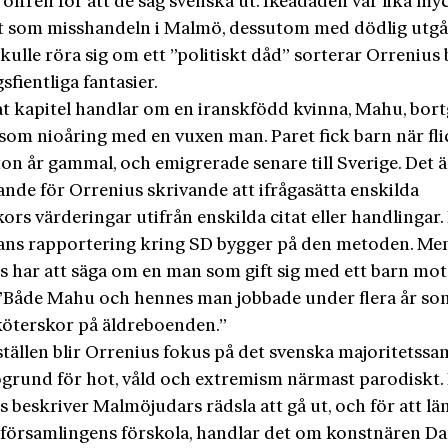
 offren för att de såg svenska ut. Ikeadåden var lika myc
t som misshandeln i Malmö, dessutom med dödlig utg
skulle röra sig om ett ”politiskt dåd” sorterar Orrenius
sfientliga fantasier.
at kapitel handlar om en iranskfödd kvinna, Mahu, bort
a som nioåring med en vuxen man. Paret fick barn när fl
ton år gammal, och emigrerade senare till Sverige. Det ä
nde för Orrenius skrivande att ifrågasätta enskilda
rs värderingar utifrån enskilda citat eller handlingar.
hans rapportering kring SD bygger på den metoden. Men
s har att säga om en man som gift sig med ett barn mo
r: ”Både Mahu och hennes man jobbade under flera år so
öterskor på äldreboenden.”
ställen blir Orrenius fokus på det svenska majoritetssa
grund för hot, våld och extremism närmast parodiskt.
 beskriver Malmöjudars rädsla att gå ut, och för att lä
 församlingens förskola, handlar det om konstnären Da