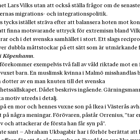
t Lars Vilks utan att också ställa frågor om de senast
ernas migrations- och integrationspolitik.
 tycks istället sträva efter att balansera hoten mot ko
tt finna motsvarande uttryck för extremism bland Vil
ar och i det svenska samhället i stort. Ett slags recipro
ver dubbla måttstockar på ett sätt som är utmärkande 
 i Köpenhamn
.
 förekommer exempelvis två fall av våld riktade mot en 
 vuxet barn. En muslimsk kvinna i Malmö misshandlas b
n dotter av en man knuten till det svenska
ihetssällskapet. Dådet beskrivs ingående. Gärningsman
ka motiv utreds i detalj.
på en mor och hennes vuxne son på Ikea i Västerås avh
 på några meningar. Förövaren, påstår Orrenius, ”tar e
 och attackerar de första han får syn på”.
nte sant – Abraham Ukbagabir har i förhör berättat att