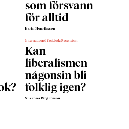
som försvann
för alltid
Karin Henriksson
Internationell fackbok
Recension
Kan
liberalismen
någonsin bli
ok?
folklig igen?
Susanna Birgersson