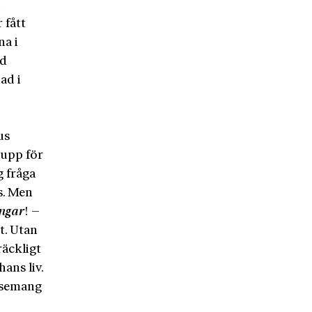
d
 fått
na i
ed
ad i
n
us
 upp för
g fråga
ks. Men
ingar
! –
t. Utan
räckligt
ans liv.
issemang