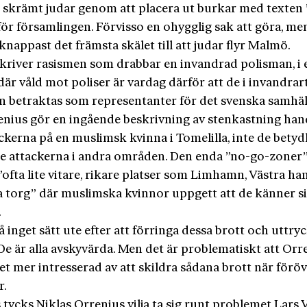
 skrämt judar genom att placera ut burkar med texten
för församlingen. Förvisso en ohygglig sak att göra, m
knappast det främsta skälet till att judar flyr Malmö.
kriver rasismen som drabbar en invandrad polisman, i 
r våld mot poliser är vardag därför att de i invandrar
 betraktas som representanter för det svenska samhäl
enius gör en ingående beskrivning av stenkastning han
kerna på en muslimsk kvinna i Tomelilla, inte de betydl
re attackerna i andra områden. Den enda ”no-go-zoner
”ofta lite vitare, rikare platser som Limhamn, Västra h
la torg” där muslimska kvinnor uppgett att de känner s
.
å inget sätt ute efter att förringa dessa brott och uttry
De är alla avskyvärda. Men det är problematiskt att Orr
t mer intresserad av att skildra sådana brott när förö
r.
s tycks Niklas Orrenius vilja ta sig runt problemet Lars V