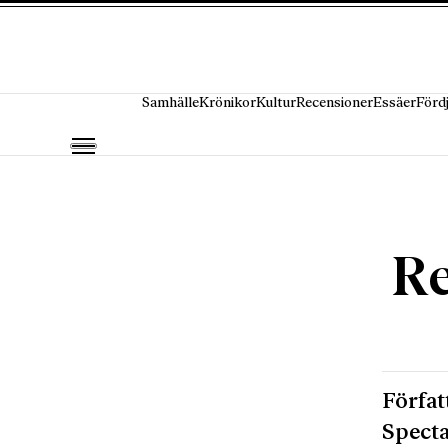
Hoppa till innehåll
Samhälle
Krönikor
Kultur
Recensioner
Essäer
Förd
Re
Förfat
Specta