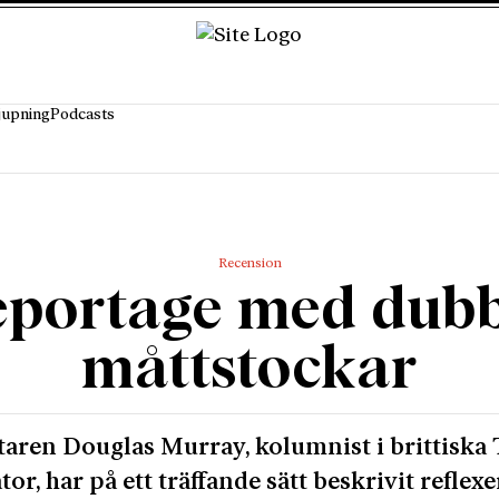
jupning
Podcasts
Recension
portage med dubb
måttstockar
taren Douglas Murray, kolumnist i brittiska
tor, har på ett träffande sätt beskrivit reflex