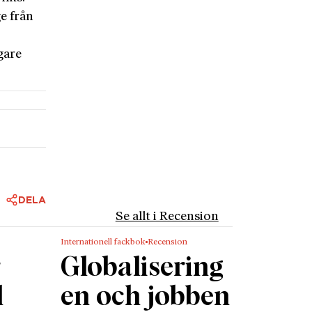
e från
gare
DELA
Se allt i Recension
Internationell fackbok
Recension
r
Globalisering
l
en och jobben