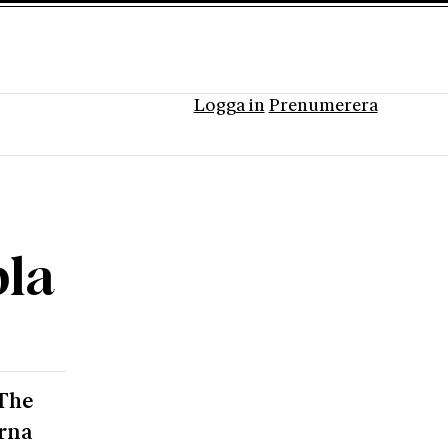
Logga in
Prenumerera
la
 The
erna