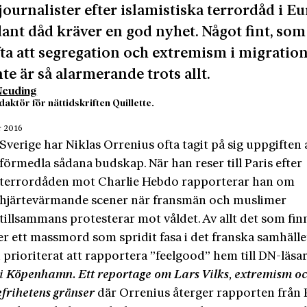
journalister efter islamistiska terrordåd i E
dant dåd kräver en god nyhet. Något fint, so
ta att segregation och extremism i migratio
nte är så alarmerande trots allt.
Neuding
aktör för nättidskriften Quillette.
r 2016
Sverige har Niklas Orrenius ofta tagit på sig uppgiften 
förmedla sådana budskap. När han reser till Paris efter
terrordåden mot Charlie Hebdo rapporterar han om
hjärtevärmande scener när fransmän och muslimer
tillsammans protesterar mot våldet. Av allt det som finn
er ett massmord som spridit fasa i det franska samhälle
 prioriterat att rapportera ”feelgood” hem till DN-läsa
 i Köpenhamn. Ett reportage om Lars Vilks, extremism o
frihetens gränser
där Orrenius återger rapporten från P