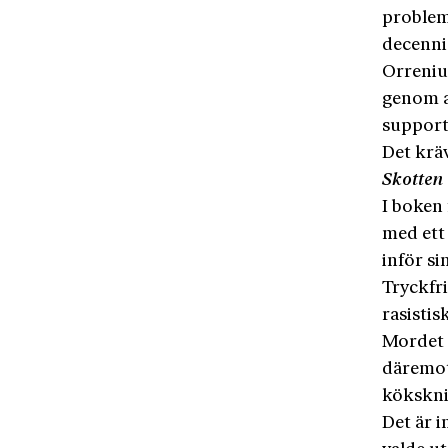
probleme
decenni
Orrenius
genom a
supportr
Det krä
Skotten
I boken
med ett
inför si
Tryckfr
rasistis
Mordet 
däremot
kökskniv
Det är i