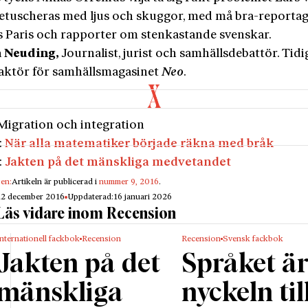
retuscheras med ljus och skuggor, med må bra-reportag
s Paris och rapporter om stenkastande svenskar.
a Neuding,
Journalist, jurist och samhällsdebattör. Tidi
aktör för samhällsmagasinet
Neo
.
Migration och integration
:
När alla matematiker började räkna med bråk
:
Jakten på det mänskliga medvetandet
gen:
Artikeln är publicerad i
nummer 9, 2016
.
12 december 2016
Uppdaterad:
16 januari 2026
Läs vidare inom Recension
nternationell fackbok
Recension
Recension
Svensk fackbok
Jakten på det
Språket ä
mänskliga
nyckeln til