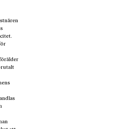
e
nstnären
ks
citet.
för
förälder
rutalt
nens
andlas
n
 han