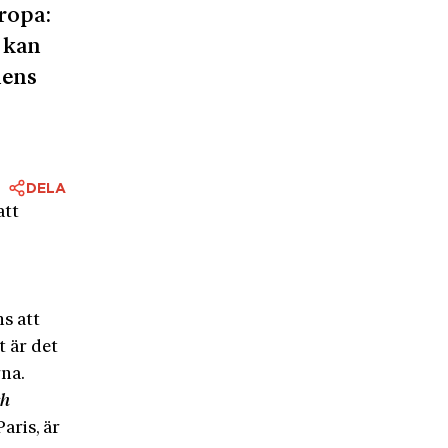
uropa:
m kan
nens
DELA
att
s att
t är det
rna.
ch
aris, är