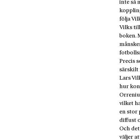
inte så
koppling
följa Vi
Vilks t
boken. 
månsken
fotboll
Precis 
särskilt
Lars Vil
hur kons
Orreniu
vilket h
en stor 
diffust 
Och det
väljer a