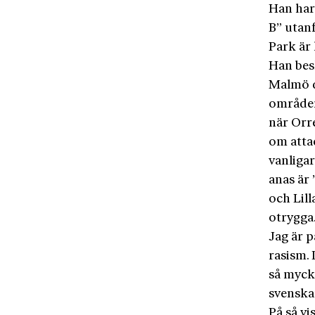
Han har
B” utan
Park är 
Han bes
Malmö dä
områden
när Orr
om attac
vanliga
anas är 
och Lil
otrygga
Jag är p
rasism. 
så mycke
svenska
På så vi