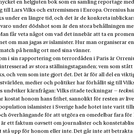
 mycket en helgjuten bok som en samling reportage me
 till Lars Vilks och extremismen i Europa. Orrenius har
lks under en längre tid, och det är de konkreta inblickar
illvaro under dödshot som är den stora behållningen m
Man får veta något om vad det innebär att ta en promen
et om man jagas av islamister. Hur man organiserar e
smatch på hemlig ort med sina vänner.
som i sin rapportering om terrordåden i Paris är Orreni
 intresserad av stora ställningstaganden; vem som stått
ks, och vem som inte gjort det. Det är för all del en vikti
tvärlden, medier och politiker har förhållit sig till Vil
s undviker kärnfrågan: Vilks ritade teckningar –
teckn
ar kostat honom hans frihet, sannolikt för resten av live
population islamister i Sverige hade hotet inte varit till
och överhängande för att utgöra en omedelbar fara för h
 är ett faktum oavsett om journalister och konstetabl
tt stå upp för honom eller inte. Det går inte att betrakta