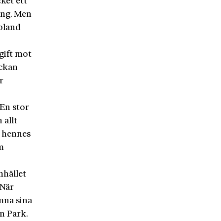
ket ett
ång. Men
 bland
gift mot
ickan
r
 En stor
 allt
t hennes
m
mhället
 När
mna sina
n Park.