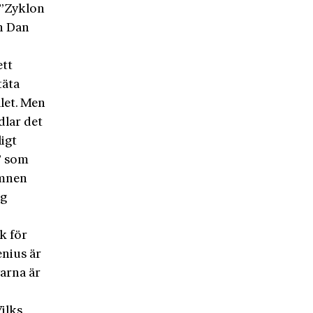
 ”Zyklon
en Dan
ett
täta
let. Men
dlar det
igt
” som
amnen
ig
ck för
enius är
varna är
ilks.