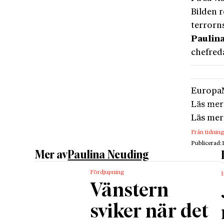
Bilden 
terrorn
Paulin
chefred
Europa
Läs mer
Läs mer
Från tidnin
Publicerad:
Mer av
Paulina Neuding
Fördjupning
I
Vänstern
sviker när det