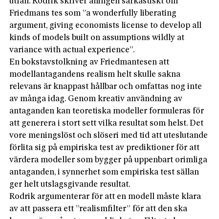
utfall. Rodrik skriver aningen sarkastiskt om
Friedmans tes som ”a wonderfully liberating
argument, giving economists license to develop all
kinds of models built on assumptions wildly at
variance with actual experience”.
En bokstavstolkning av Friedmantesen att
modellantagandens realism helt skulle sakna
relevans är knappast hållbar och omfattas nog inte
av många idag. Genom kreativ användning av
antaganden kan teoretiska modeller formuleras för
att generera i stort sett vilka resultat som helst. Det
vore meningslöst och slöseri med tid att uteslutande
förlita sig på empiriska test av prediktioner för att
värdera modeller som bygger på uppenbart orimliga
antaganden, i synnerhet som empiriska test sällan
ger helt utslagsgivande resultat.
Rodrik argumenterar för att en modell måste klara
av att passera ett ”realismfilter” för att den ska