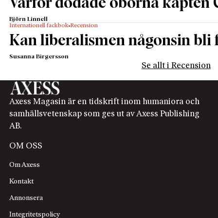
Varför dödade öborna kapten 
Björn Linnell
Internationell fackbok
Recension
Kan liberalismen någonsin bli f
Susanna Birgersson
Se allt i Recension
Axess Magasin är en tidskrift inom humaniora och
samhällsvetenskap som ges ut av Axess Publishing
AB.
OM OSS
Om Axess
Kontakt
Annonsera
Integritetspolicy