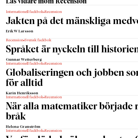
Läs vidare inom Recension
Internationell fackbok
Recension
Jakten på det mänskliga medv
Erik W Larsson
Recension
Svensk fackbok
Språket är nyckeln till historie
Gunnar Wetterberg
Internationell fackbok
Recension
Globaliseringen och jobben s
för alltid
Karin Henriksson
Internationell fackbok
Recension
När alla matematiker började
bråk
Helena Granström
Internationell fackbok
Recension