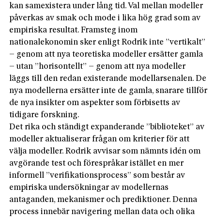
kan samexistera under lång tid. Val mellan modeller
påverkas av smak och mode i lika hög grad som av
empiriska resultat. Framsteg inom
nationalekonomin sker enligt Rodrik inte ”vertikalt”
– genom att nya teoretiska modeller ersätter gamla
– utan ”horisontellt” – genom att nya modeller
läggs till den redan existerande modellarsenalen. De
nya modellerna ersätter inte de gamla, snarare tillför
de nya insikter om aspekter som förbisetts av
tidigare forskning.
Det rika och ständigt expanderande ”biblioteket” av
modeller aktualiserar frågan om kriterier för att
välja modeller. Rodrik avvisar som nämnts idén om
avgörande test och förespråkar istället en mer
informell ”verifikationsprocess” som består av
empiriska undersökningar av modellernas
antaganden, mekanismer och prediktioner. Denna
process innebär navigering mellan data och olika