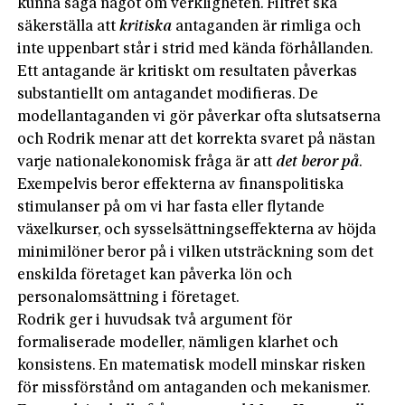
kunna säga något om verkligheten. Filtret ska
säkerställa att
kritiska
antaganden är rimliga och
inte uppenbart står i strid med kända förhållanden.
Ett antagande är kritiskt om resultaten påverkas
substantiellt om antagandet modifieras. De
modellantaganden vi gör påverkar ofta slutsatserna
och Rodrik menar att det korrekta svaret på nästan
varje nationalekonomisk fråga är att
det beror på
.
Exempelvis beror effekterna av finanspolitiska
stimulanser på om vi har fasta eller flytande
växelkurser, och sysselsättningseffekterna av höjda
minimilöner beror på i vilken utsträckning som det
enskilda företaget kan påverka lön och
personalomsättning i företaget.
Rodrik ger i huvudsak två argument för
formaliserade modeller, nämligen klarhet och
konsistens. En matematisk modell minskar risken
för missförstånd om antaganden och mekanismer.