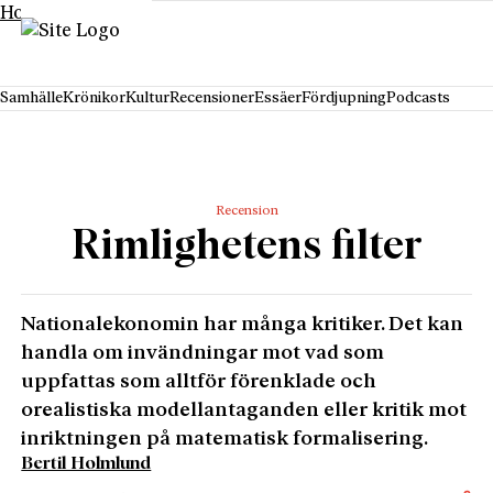
Hoppa till innehåll
Samhälle
Krönikor
Kultur
Recensioner
Essäer
Fördjupning
Podcasts
Recension
Rimlighetens filter
Nationalekonomin har många kritiker. Det kan
handla om invändningar mot vad som
uppfattas som alltför förenklade och
orealistiska modellantaganden eller kritik mot
inriktningen på matematisk formalisering.
Bertil Holmlund