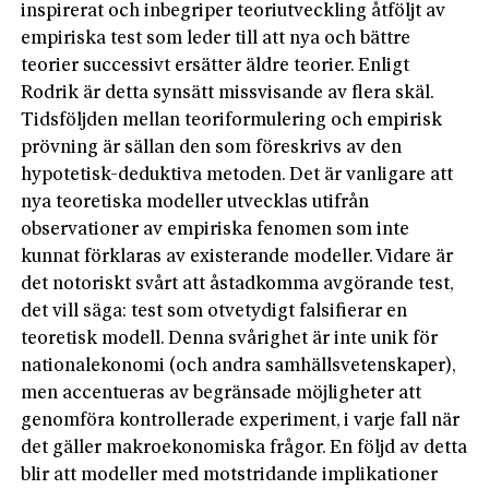
inspirerat och inbegriper teoriutveckling åtföljt av
empiriska test som leder till att nya och bättre
teorier successivt ersätter äldre teorier. Enligt
Rodrik är detta synsätt missvisande av flera skäl.
Tidsföljden mellan teoriformulering och empirisk
prövning är sällan den som föreskrivs av den
hypotetisk-deduktiva metoden. Det är vanligare att
nya teoretiska modeller utvecklas utifrån
observationer av empiriska fenomen som inte
kunnat förklaras av existerande modeller. Vidare är
det notoriskt svårt att åstadkomma avgörande test,
det vill säga: test som otvetydigt falsifierar en
teoretisk modell. Denna svårighet är inte unik för
nationalekonomi (och andra samhällsvetenskaper),
men accentueras av begränsade möjligheter att
genomföra kontrollerade experiment, i varje fall när
det gäller makroekonomiska frågor. En följd av detta
blir att modeller med motstridande implikationer