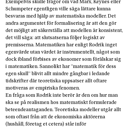
Exempelvis skulle frågor om vad Marx, Keynes eller
Schumpeter egentligen ville säga lättare kunna
besvaras med hjälp av matematiska modeller. Det
andra argumentet för formalisering är att den gör
det möjligt att säkerställa att modellen är konsistent,
det vill säga: att slutsatserna följer logiskt av
premisserna. Matematiken har enligt Rodrik inget
egenvärde utan värdet är instrumentellt, något som
dock ibland förbises av ekonomer som förälskar sig
i matematiken. Sannolikt har ”matematik för dess
egen skull” blivit allt mindre gångbar i ledande
tidskrifter där teoretiska uppsatser allt oftare
motiveras av empiriska fenomen.
En fråga som Rodrik inte berör är den om hur man
ska se på realismen hos matematiskt formulerade
beteendeantaganden. Teoretiska modeller utgår allt
som oftast från att de ekonomiska aktörerna
(hushåll, företag et cetera) står inför