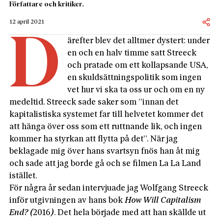
Författare och kritiker.
12 april 2021
D
ärefter blev det alltmer dystert: under
en och en halv timme satt Streeck
och pratade om ett kollapsande USA,
en skuldsättningspolitik som ingen
vet hur vi ska ta oss ur och om en ny
medeltid. Streeck sade saker som ”innan det
kapitalistiska systemet far till helvetet kommer det
att hänga över oss som ett ruttnande lik, och ingen
kommer ha styrkan att flytta på det”. När jag
beklagade mig över hans svartsyn fnös han åt mig
och sade att jag borde gå och se filmen La La Land
istället.
För några år sedan intervjuade jag Wolfgang Streeck
inför utgivningen av hans bok
How Will Capitalism
End? (
2016
)
. Det hela började med att han skällde ut