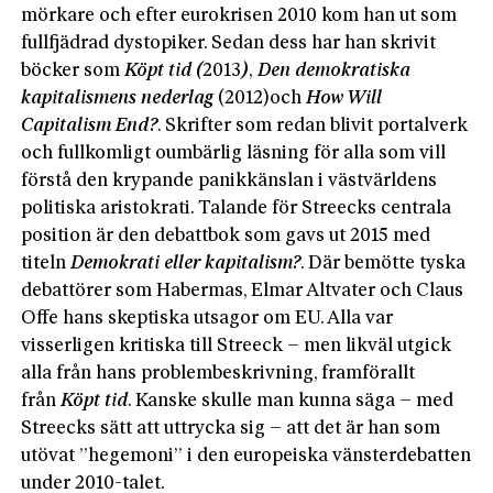
mörkare och efter eurokrisen 2010 kom han ut som
fullfjädrad dystopiker. Sedan dess har han skrivit
böcker som
Köpt tid (
2013
)
,
Den demokratiska
kapitalismens nederlag
(2012)och
How Will
Capitalism End?
. Skrifter som redan blivit portalverk
och fullkomligt oumbärlig läsning för alla som vill
förstå den krypande panikkänslan i västvärldens
politiska aristokrati. Talande för Streecks centrala
position är den debattbok som gavs ut 2015 med
titeln
Demokrati eller kapitalism?
. Där bemötte tyska
debattörer som Habermas, Elmar Altvater och Claus
Offe hans skeptiska utsagor om EU. Alla var
visserligen kritiska till Streeck – men likväl utgick
alla från hans problembeskrivning, framförallt
från
Köpt tid
. Kanske skulle man kunna säga – med
Streecks sätt att uttrycka sig – att det är han som
utövat ”hegemoni” i den europeiska vänsterdebatten
under 2010-talet.