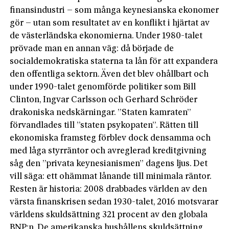
finansindustri – som många keynesianska ekonomer
gör – utan som resultatet av en konflikt i hjärtat av
de västerländska ekonomierna. Under 1980-talet
prövade man en annan väg: då började de
socialdemokratiska staterna ta lån för att expandera
den offentliga sektorn. Även det blev ohållbart och
under 1990-talet genomförde politiker som Bill
Clinton, Ingvar Carlsson och Gerhard Schröder
drakoniska nedskärningar. ”Staten kamraten”
förvandlades till ”staten psykopaten”. Rätten till
ekonomiska framsteg förblev dock densamma och
med låga styrräntor och avreglerad kreditgivning
såg den ”privata keynesianismen” dagens ljus. Det
vill säga: ett ohämmat lånande till minimala räntor.
Resten är historia: 2008 drabbades världen av den
värsta finanskrisen sedan 1930-talet, 2016 motsvarar
världens skuldsättning 321 procent av den globala
BNP:n. De amerikanska hushållens skuldsättning