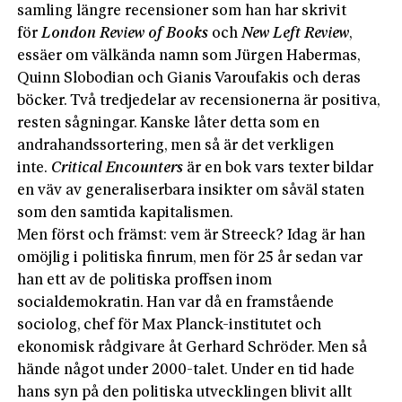
samling längre recensioner som han har skrivit
för
London Review of Books
och
New Left Review
,
essäer om välkända namn som Jürgen Habermas,
Quinn Slobodian och Gianis Varoufakis och deras
böcker. Två tredjedelar av recensionerna är positiva,
resten sågningar. Kanske låter detta som en
andrahandssortering, men så är det verkligen
inte.
Critical Encounters
är en bok vars texter bildar
en väv av generaliserbara insikter om såväl staten
som den samtida kapitalismen.
Men först och främst: vem är Streeck? Idag är han
omöjlig i politiska finrum, men för 25 år sedan var
han ett av de politiska proffsen inom
socialdemokratin. Han var då en framstående
sociolog, chef för Max Planck-institutet och
ekonomisk rådgivare åt Gerhard Schröder. Men så
hände något under 2000-talet. Under en tid hade
hans syn på den politiska utvecklingen blivit allt