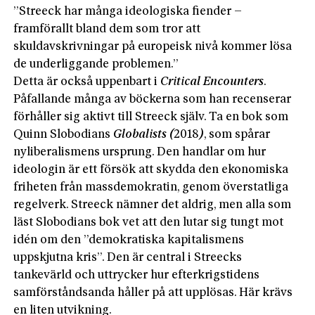
”Streeck har många ideologiska fiender –
framförallt bland dem som tror att
skuldavskrivningar på europeisk nivå kommer lösa
de underliggande problemen.”
Detta är också uppenbart i
Critical Encounters
.
Påfallande många av böckerna som han recenserar
förhåller sig aktivt till Streeck själv. Ta en bok som
Quinn Slobodians
Globalists (
2018
)
, som spårar
nyliberalismens ursprung. Den handlar om hur
ideologin är ett försök att skydda den ekonomiska
friheten från massdemokratin, genom överstatliga
regelverk. Streeck nämner det aldrig, men alla som
läst Slobodians bok vet att den lutar sig tungt mot
idén om den ”demokratiska kapitalismens
uppskjutna kris”. Den är central i Streecks
tankevärld och uttrycker hur efterkrigstidens
samförståndsanda håller på att upplösas. Här krävs
en liten utvikning.