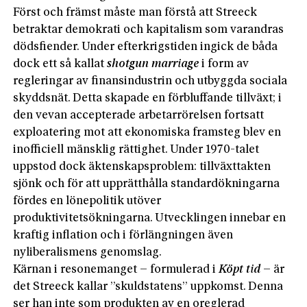
Först och främst måste man förstå att Streeck
betraktar demokrati och kapitalism som varandras
dödsfiender. Under efterkrigstiden ingick de båda
dock ett så kallat
shotgun marriage
i form av
regleringar av finansindustrin och utbyggda sociala
skyddsnät. Detta skapade en förbluffande tillväxt; i
den vevan accepterade arbetarrörelsen fortsatt
exploatering mot att ekonomiska framsteg blev en
inofficiell mänsklig rättighet. Under 1970-talet
uppstod dock äktenskapsproblem: tillväxttakten
sjönk och för att upprätthålla standardökningarna
fördes en lönepolitik utöver
produktivitetsökningarna. Utvecklingen innebar en
kraftig inflation och i förlängningen även
nyliberalismens genomslag.
Kärnan i resonemanget – formulerad i
Köpt tid
– är
det Streeck kallar ”skuldstatens” uppkomst. Denna
ser han inte som produkten av en oreglerad