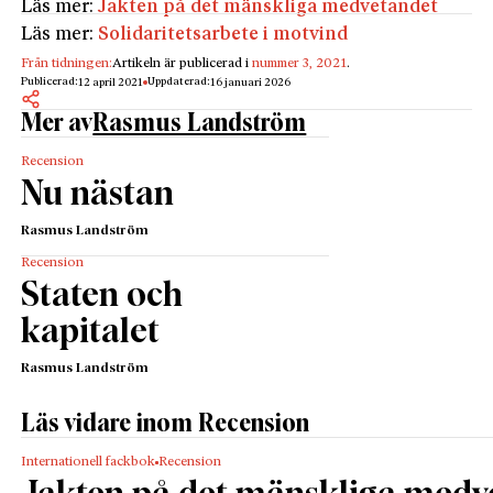
Läs mer:
Jakten på det mänskliga medvetandet
Läs mer:
Solidaritetsarbete i motvind
Från tidningen:
Artikeln är publicerad i
nummer 3, 2021
.
Publicerad:
Uppdaterad:
12 april 2021
16 januari 2026
Mer av
Rasmus Landström
Recension
Nu nästan
Rasmus Landström
Recension
Staten och
kapitalet
Rasmus Landström
Läs vidare inom Recension
Internationell fackbok
Recension