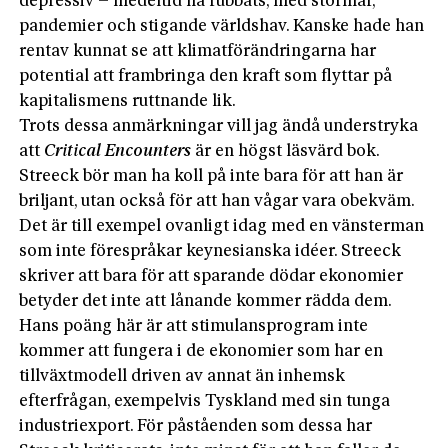
depressiv – medeltid ha rubbats, med stormar,
pandemier och stigande världshav. Kanske hade han
rentav kunnat se att klimatförändringarna har
potential att frambringa den kraft som flyttar på
kapitalismens ruttnande lik.
Trots dessa anmärkningar vill jag ändå understryka
att
Critical Encounters
är en högst läsvärd bok.
Streeck bör man ha koll på inte bara för att han är
briljant, utan också för att han vågar vara obekväm.
Det är till exempel ovanligt idag med en vänsterman
som inte förespråkar keynesianska idéer. Streeck
skriver att bara för att sparande dödar ekonomier
betyder det inte att lånande kommer rädda dem.
Hans poäng här är att stimulansprogram inte
kommer att fungera i de ekonomier som har en
tillväxtmodell driven av annat än inhemsk
efterfrågan, exempelvis Tyskland med sin tunga
industriexport. För påståenden som dessa har