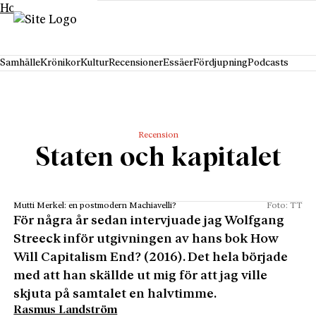
Hoppa till innehåll
Samhälle
Krönikor
Kultur
Recensioner
Essäer
Fördjupning
Podcasts
Recension
Staten och kapitalet
Mutti Merkel: en postmodern Machiavelli?
Foto: TT
För några år sedan intervjuade jag Wolfgang
Streeck inför utgivningen av hans bok How
Will Capitalism End? (2016). Det hela började
med att han skällde ut mig för att jag ville
skjuta på samtalet en halvtimme.
Rasmus Landström