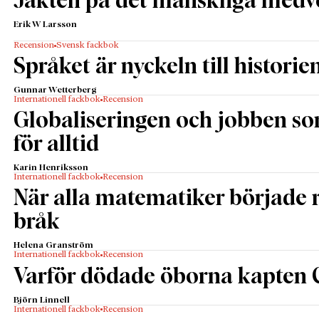
Jakten på det mänskliga medv
Erik W Larsson
Recension
Svensk fackbok
Språket är nyckeln till historie
Gunnar Wetterberg
Internationell fackbok
Recension
Globaliseringen och jobben s
för alltid
Karin Henriksson
Internationell fackbok
Recension
När alla matematiker började
bråk
Helena Granström
Internationell fackbok
Recension
Varför dödade öborna kapten 
Björn Linnell
Internationell fackbok
Recension