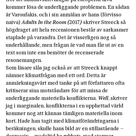
kommer lösa de underliggande problemen. En sådan
är Varoufakis, och i sin anmälan av hans (förvisso
naiva)
Adults In the Room (
2017
)
skriver Streeck så
högdraget att hela recensionen består av sarkasmer
staplade på varandra. Det är visserligen nog så
underhållande, men frågan är vad man får ut av en
text som inte ens bemöter de recenserade
resonemangen.
Som läsare slås jag också av att Streeck knappt
nämner klimatfrågan med ett ord. Detta är
anmärkningsvärt med tanke på att författaren ofta
kritiserar sina motståndare för att missa de
underliggande materiella konflikterna.
Well
, skriver
jag i marginalen, konflikterna i en upphettad värld
kommer nog att kännas tämligen materiella inom
kort. Hade han tagit med klimatförändringarna i
beräkningen, skulle hans bild av en stillastående –