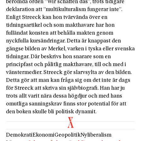
berömda orden ”Wir schaffen das”, trots tidigare
deklaration att ”multikulturalism fungerar inte”.
Enligt Streeck kan hon tvärvända över en
tidningsartikel och som makthavare har hon
fulländat konsten att behålla makten genom
nyckfulla kursändringar. Detta är knappast den
gängse bilden av Merkel, varken i tyska eller svenska
tidningar. Där beskrivs hon snarare som en
principfast och pålitlig makthavare, till och med i
vänstermedier. Streeck gör slarvsylta av den bilden.
Detta gör att man kan fråga sig om det inte är dags
för Streeck att skriva sin självbiografi. Han har ju
trots allt varit nära dessa högdjur och med hans
omutliga sanningskrav finns stor potential för att
den boken skulle bli politisk dynamit.
Demokrati
Ekonomi
Geopolitik
Nyliberalism