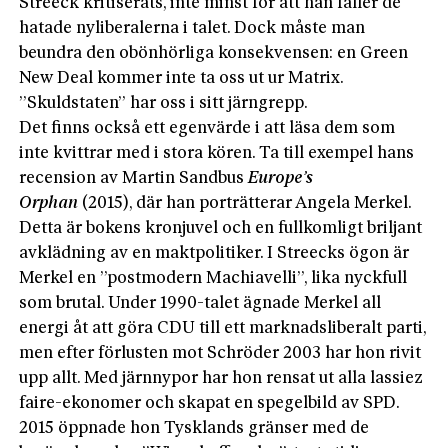
Streeck kritiserats, inte minst för att han faller de
hatade nyliberalerna i talet. Dock måste man
beundra den obönhörliga konsekvensen: en Green
New Deal kommer inte ta oss ut ur Matrix.
”Skuldstaten” har oss i sitt järngrepp.
Det finns också ett egenvärde i att läsa dem som
inte kvittrar med i stora kören. Ta till exempel hans
recension av Martin Sandbus
Europe’s
Orphan
(2015), där han porträtterar Angela Merkel.
Detta är bokens kronjuvel och en fullkomligt briljant
avklädning av en maktpolitiker. I Streecks ögon är
Merkel en ”postmodern Machiavelli”, lika nyckfull
som brutal. Under 1990-talet ägnade Merkel all
energi åt att göra CDU till ett marknadsliberalt parti,
men efter förlusten mot Schröder 2003 har hon rivit
upp allt. Med järnnypor har hon rensat ut alla lassiez
faire-ekonomer och skapat en spegelbild av SPD.
2015 öppnade hon Tysklands gränser med de