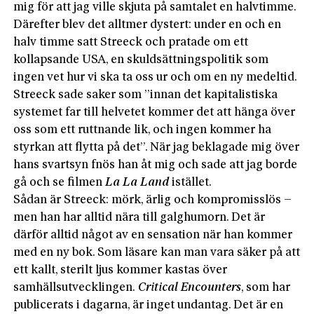
mig för att jag ville skjuta på samtalet en halvtimme.
Därefter blev det alltmer dystert: under en och en
halv timme satt Streeck och pratade om ett
kollapsande USA, en skuldsättningspolitik som
ingen vet hur vi ska ta oss ur och om en ny medeltid.
Streeck sade saker som ”innan det kapitalistiska
systemet far till helvetet kommer det att hänga över
oss som ett ruttnande lik, och ingen kommer ha
styrkan att flytta på det”. När jag beklagade mig över
hans svartsyn fnös han åt mig och sade att jag borde
gå och se filmen
La La Land
istället.
Sådan är Streeck: mörk, ärlig och kompromisslös –
men han har alltid nära till galghumorn. Det är
därför alltid något av en sensation när han kommer
med en ny bok. Som läsare kan man vara säker på att
ett kallt, sterilt ljus kommer kastas över
samhällsutvecklingen.
Critical Encounters
, som har
publicerats i dagarna, är inget undantag. Det är en