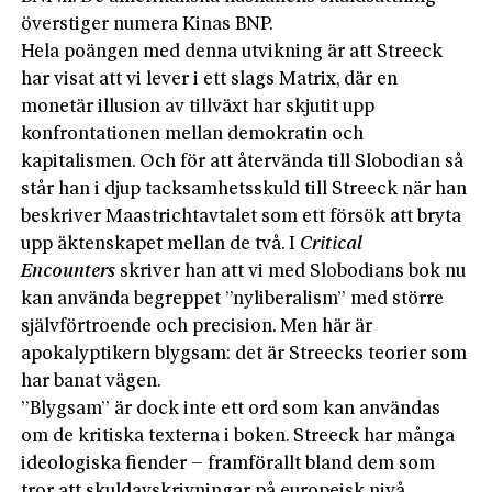
överstiger numera Kinas BNP.
Hela poängen med denna utvikning är att Streeck
har visat att vi lever i ett slags Matrix, där en
monetär illusion av tillväxt har skjutit upp
konfrontationen mellan demokratin och
kapitalismen. Och för att återvända till Slobodian så
står han i djup tacksamhetsskuld till Streeck när han
beskriver Maastrichtavtalet som ett försök att bryta
upp äktenskapet mellan de två. I
Critical
Encounters
skriver han att vi med Slobodians bok nu
kan använda begreppet ”nyliberalism” med större
självförtroende och precision. Men här är
apokalyptikern blygsam: det är Streecks teorier som
har banat vägen.
”Blygsam” är dock inte ett ord som kan användas
om de kritiska texterna i boken. Streeck har många
ideologiska fiender – framförallt bland dem som
tror att skuldavskrivningar på europeisk nivå